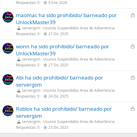
r
Respuestas
0
9 Ene 2026
a
C
maomac ha sido prohibido/ barneado por
d
e
UnlockMaster39
o
r
servergsm
Usurios Suspendidos Area de Advertencia
r
Respuestas
0
27 Dic 2025
a
C
wonn ha sido prohibido/ barneado por
d
e
UnlockMaster39
o
r
servergsm
Usurios Suspendidos Area de Advertencia
r
Respuestas
0
27 Dic 2025
a
C
Abi ha sido prohibido/ barneado por
d
e
servergsm
o
r
servergsm
Usurios Suspendidos Area de Advertencia
r
Respuestas
0
24 Dic 2025
a
C
Roblox ha sido prohibido/ barneado por
d
e
servergsm
o
r
servergsm
Usurios Suspendidos Area de Advertencia
r
Respuestas
0
23 Dic 2025
a