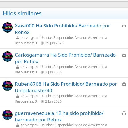
Hilos similares
C
Xaxa000 Ha Sido Prohibido/ Barneado por
e
Rehox
r
servergsm
Usurios Suspendidos Area de Advertencia
r
Respuestas
0
25 Jun 2026
a
C
Carlosgamarra Ha Sido Prohibido/ Barneado
d
e
por Rehox
o
r
servergsm
Usurios Suspendidos Area de Advertencia
r
Respuestas
0
3 Jun 2026
a
C
Ruben8708 Ha Sido Prohibido/ Barneado por
d
e
Unlockmaster40
o
r
servergsm
Usurios Suspendidos Area de Advertencia
r
Respuestas
0
2 Jun 2026
a
C
guerravenezuela.12 ha sido prohibido/
d
e
barneado por Rehox
o
r
servergsm
Usurios Suspendidos Area de Advertencia