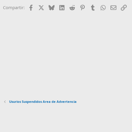
d
Facebook
X
Bluesky
LinkedIn
Reddit
Pinterest
Tumblr
WhatsApp
Email
En
Compartir:
o
Usurios Suspendidos Area de Advertencia