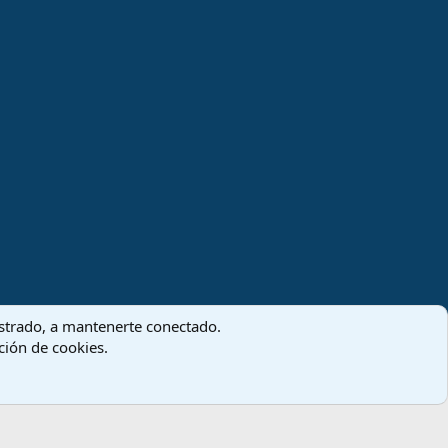
Términos y reglas
Política de privacidad
Ayuda
Inicio
R
S
S