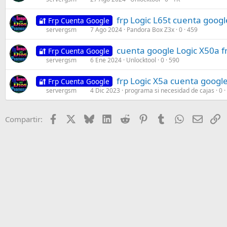
frp Logic L65t cuenta goog
🔐 Frp Cuenta Google
servergsm
7 Ago 2024
Pandora Box Z3x
0
459
cuenta google Logic X50a f
🔐 Frp Cuenta Google
servergsm
6 Ene 2024
Unlocktool
0
590
frp Logic X5a cuenta googl
🔐 Frp Cuenta Google
servergsm
4 Dic 2023
programa si necesidad de cajas
0
Facebook
X
Bluesky
LinkedIn
Reddit
Pinterest
Tumblr
WhatsApp
Email
E
Compartir: