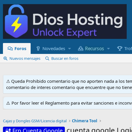
Recursos
Foros
Novedades
Tro
Nuevos mensajes
Buscar en foros
⚠ Queda Prohibido comentario que no aporten nada a los tem
comentario de interes comentario que encuentre que no tien
⚠️ Por favor leer el Reglamento para evitar sanciones e incon
Cajas y Dongles GSM/Licencia digital
Chimera Tool
cuenta google Logic
🔐 Frp Cuenta Google