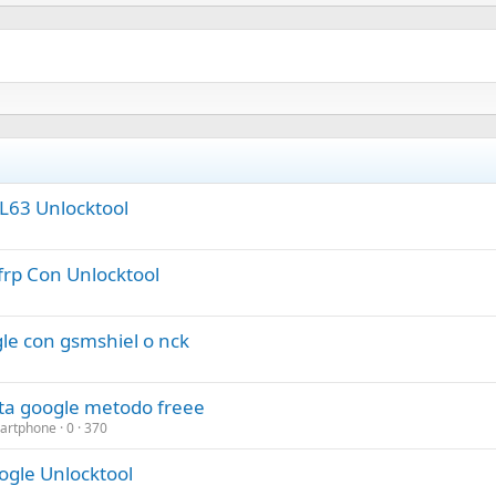
L63 Unlocktool
frp Con Unlocktool
le con gsmshiel o nck
ta google metodo freee
martphone
0
370
ogle Unlocktool