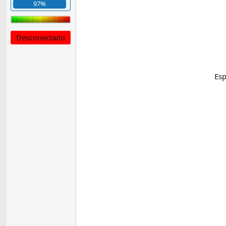
97%
Desconectado
Esp