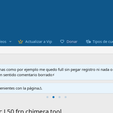
Donar
feos
Actualizar a Vip
Tipos de cu
as como por ejemplo me quedo full sin pegar registro ni nada 
en sentido comentario borrado⚡
venientes con la página⚠️
 L50 frp chimera tool