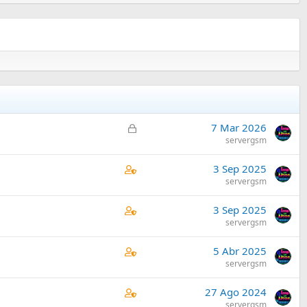
C
7 Mar 2026
e
servergsm
r
C
3 Sep 2025
r
o
servergsm
a
n
d
C
3 Sep 2025
t
o
o
servergsm
a
n
i
C
5 Abr 2025
t
n
o
servergsm
a
s
n
i
1
C
27 Ago 2024
t
n
s
o
servergsm