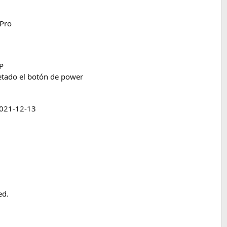
 Pro
P
retado el botón de power
2021-12-13
ed.