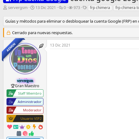
I
F
R
V
E
servergsm
13 Dic 2021
0
973
frp chimera
frp chimera t
n
e
e
i
t
i
c
s
s
i
Guías y métodos para eliminar o desbloquear la cuenta Google (FRP) en d
c
h
p
i
q
i
a
u
t
u
Cerrado para nuevas respuestas.
a
d
e
a
e
d
e
s
s
t
ADMIN
13 Dic 2021
o
i
t
a
r
n
a
s
d
i
s
e
c
l
i
t
o
e
servergsm
m
🏆Gran Maestro
a
Staff Miembro
Administrador
Moderador
Usuario VIP2