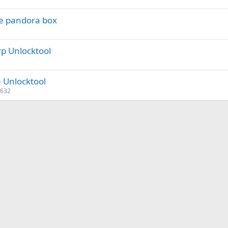
le pandora box
rp Unlocktool
e Unlocktool
632
nlace