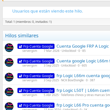
Usuarios que están viendo este hilo.
Total: 1 (miembros: 0, invitados: 1)
Hilos similares
Cuenta Google FRP A Logic 
🔐 Frp Cuenta Google
servergsm
7 Mar 2026
Unlocktool
0
85
Cuenta google Logic L66m 
🔐 Frp Cuenta Google
servergsm
3 Sep 2025
Unlocktool
0
605
frp Logic L66m cuenta goog
🔐 Frp Cuenta Google
servergsm
3 Sep 2025
NCK Box/Dongle
0
387
frp Logic L50T | L66m cuen
🔐 Frp Cuenta Google
servergsm
5 Abr 2025
Telefonos chinos y otras marcas S
frp Logic L66 Pro cuenta go
🔐 Frp Cuenta Google
servergsm
27 Ago 2024
Unlocktool
0
1K