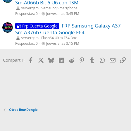
Sm-A066b Bit 6 U6 con TSM
servergsm
Samsung Smartphone
Respuestas
0
Jueves a las 3:45 PM
FRP Samsung Galaxy A37
🔐 Frp Cuenta Google
Sm-A376b Cuenta Google F64
servergsm
Flash64 Ultra F64 Box
Respuestas
0
Jueves a las 3:15 PM
Facebook
X
Bluesky
LinkedIn
Reddit
Pinterest
Tumblr
WhatsApp
Email
En
Compartir:
Otras Box/Dongle