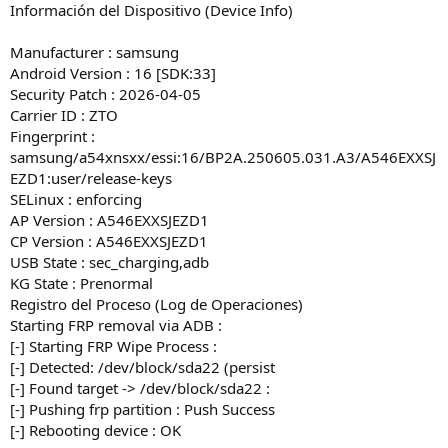
Información del Dispositivo (Device Info)
Manufacturer : samsung
Android Version : 16 [SDK:33]
Security Patch : 2026-04-05
Carrier ID : ZTO
Fingerprint :
samsung/a54xnsxx/essi:16/BP2A.250605.031.A3/A546EXXSJ
EZD1:user/release-keys
SELinux : enforcing
AP Version : A546EXXSJEZD1
CP Version : A546EXXSJEZD1
USB State : sec_charging,adb
KG State : Prenormal
Registro del Proceso (Log de Operaciones)
Starting FRP removal via ADB :
[-] Starting FRP Wipe Process :
[-] Detected: /dev/block/sda22 (persist
[-] Found target -> /dev/block/sda22 :
[-] Pushing frp partition : Push Success
[-] Rebooting device : OK