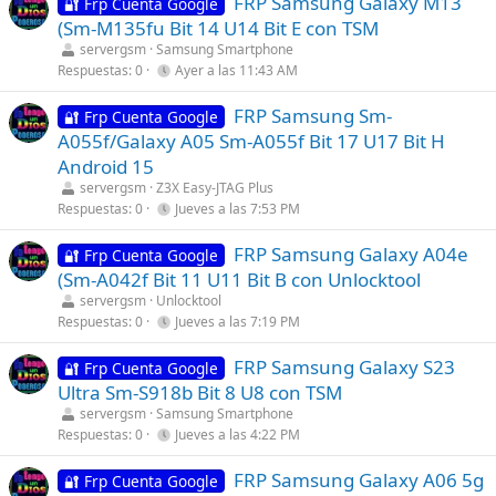
FRP Samsung Galaxy M13
🔐 Frp Cuenta Google
(Sm-M135fu Bit 14 U14 Bit E con TSM
servergsm
Samsung Smartphone
Respuestas
0
Ayer a las 11:43 AM
FRP Samsung Sm-
🔐 Frp Cuenta Google
A055f/Galaxy A05 Sm-A055f Bit 17 U17 Bit H
Android 15
servergsm
Z3X Easy-JTAG Plus
Respuestas
0
Jueves a las 7:53 PM
FRP Samsung Galaxy A04e
🔐 Frp Cuenta Google
(Sm-A042f Bit 11 U11 Bit B con Unlocktool
servergsm
Unlocktool
Respuestas
0
Jueves a las 7:19 PM
FRP Samsung Galaxy S23
🔐 Frp Cuenta Google
Ultra Sm-S918b Bit 8 U8 con TSM
servergsm
Samsung Smartphone
Respuestas
0
Jueves a las 4:22 PM
FRP Samsung Galaxy A06 5g
🔐 Frp Cuenta Google