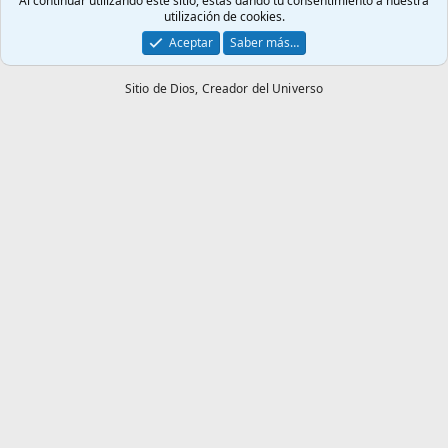
Al continuar utilizando este sitio, estás dando tu consentimiento a nuestra
utilización de cookies.
Aceptar
Saber más…
Sitio de Dios,
Creador del Universo