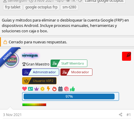
I
F
R
V
E
servergsm
3 Nov 2021
0
1K
cuenta google octoplus
n
e
e
i
t
frp tablet
google octoplus frp
sm-t280
i
c
s
s
i
c
h
p
i
q
Guías y métodos para eliminar o desbloquear la cuenta Google (FRP) en
i
a
u
t
u
dispositivos Android. Incluye procesos manuales, herramientas y
a
d
e
a
e
soluciones con caja o box.
d
e
s
s
t
o
i
t
a
Cerrado para nuevas respuestas.
r
n
a
s
d
i
s
ADMIN
e
c
servergsm
l
i
Staff Miembro
🏆Gran Maestro
t
o
e
Administrador
Moderador
m
a
Usuario VIP2
97%
3 Nov 2021
#1