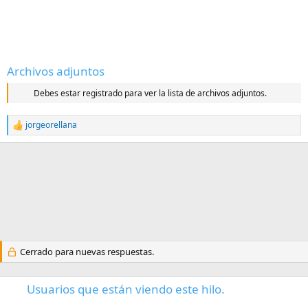
Archivos adjuntos
Debes estar registrado para ver la lista de archivos adjuntos.
jorgeorellana
R
e
a
c
c
i
o
n
e
s
:
Cerrado para nuevas respuestas.
Usuarios que están viendo este hilo.