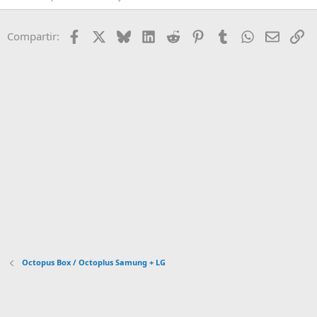
Facebook
X
Bluesky
LinkedIn
Reddit
Pinterest
Tumblr
WhatsApp
Email
En
Compartir:
Octopus Box / Octoplus Samung + LG