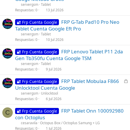
servergsm
Tablet
Respuestas
0
13 Jul 2026
FRP G-Tab Pad10 Pro Neo
🔐 Frp Cuenta Google
Tablet Cuenta Google Eft Pro
servergsm
Tablet
Respuestas
0
10 Jul 2026
FRP Lenovo Tablet P11 2da
🔐 Frp Cuenta Google
Gen Tb350fu Cuenta Google TSM
servergsm
Tablet
Respuestas
0
9 Jul 2026
C
FRP Tablet Mobulaa F866
🔐 Frp Cuenta Google
e
Unlocktool Cuenta Google
r
servergsm
Unlocktool
r
Respuestas
0
6 Jul 2026
a
FRP Tablet Onn 100092980
d
🔐 Frp Cuenta Google
C
con Octoplus
o
cesaravila
Octopus Box / Octoplus Samung + LG
Respuestas
0
1 Jul 2026