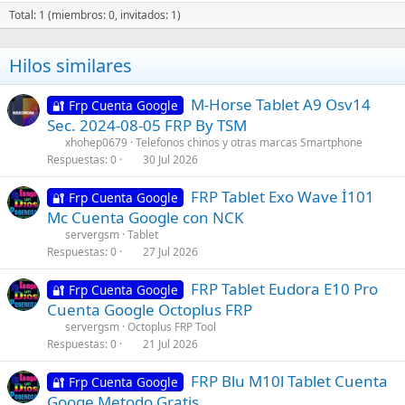
Total: 1 (miembros: 0, invitados: 1)
Hilos similares
M-Horse Tablet A9 Osv14
🔐 Frp Cuenta Google
Sec. 2024-08-05 FRP By TSM
xhohep0679
Telefonos chinos y otras marcas Smartphone
Respuestas
0
30 Jul 2026
FRP Tablet Exo Wave İ101
🔐 Frp Cuenta Google
Mc Cuenta Google con NCK
servergsm
Tablet
Respuestas
0
27 Jul 2026
FRP Tablet Eudora E10 Pro
🔐 Frp Cuenta Google
Cuenta Google Octoplus FRP
servergsm
Octoplus FRP Tool
Respuestas
0
21 Jul 2026
FRP Blu M10l Tablet Cuenta
🔐 Frp Cuenta Google
Googe Metodo Gratis