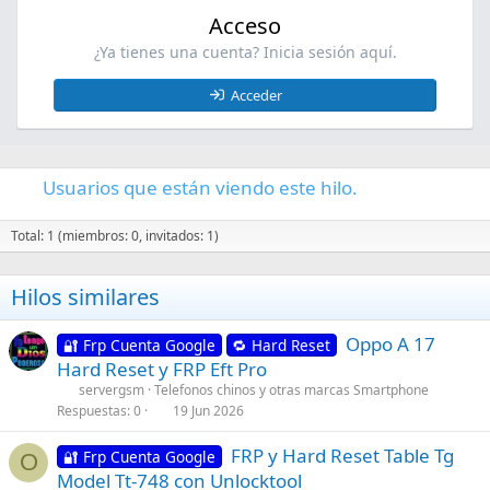
Acceso
¿Ya tienes una cuenta? Inicia sesión aquí.
Acceder
Usuarios que están viendo este hilo.
Total: 1 (miembros: 0, invitados: 1)
Hilos similares
Oppo A 17
🔐 Frp Cuenta Google
🔁 Hard Reset
Hard Reset y FRP Eft Pro
servergsm
Telefonos chinos y otras marcas Smartphone
Respuestas
0
19 Jun 2026
FRP y Hard Reset Table Tg
🔐 Frp Cuenta Google
O
Model Tt-748 con Unlocktool