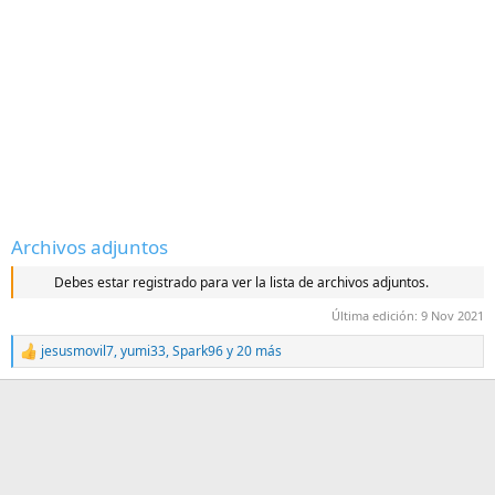
Archivos adjuntos
Debes estar registrado para ver la lista de archivos adjuntos.
Última edición:
9 Nov 2021
jesusmovil7
,
yumi33
,
Spark96
y 20 más
R
e
a
c
c
i
o
n