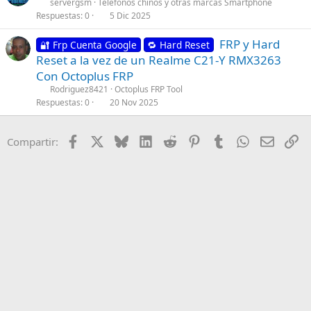
servergsm
Telefonos chinos y otras marcas Smartphone
Respuestas
0
5 Dic 2025
FRP y Hard
🔐 Frp Cuenta Google
🔁 Hard Reset
Reset a la vez de un Realme C21-Y RMX3263
Con Octoplus FRP
Rodriguez8421
Octoplus FRP Tool
Respuestas
0
20 Nov 2025
Facebook
X
Bluesky
LinkedIn
Reddit
Pinterest
Tumblr
WhatsApp
Email
En
Compartir: