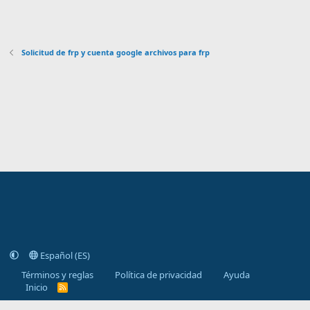
Solicitud de frp y cuenta google archivos para frp
Español (ES)
Términos y reglas
Política de privacidad
Ayuda
Inicio
R
S
S