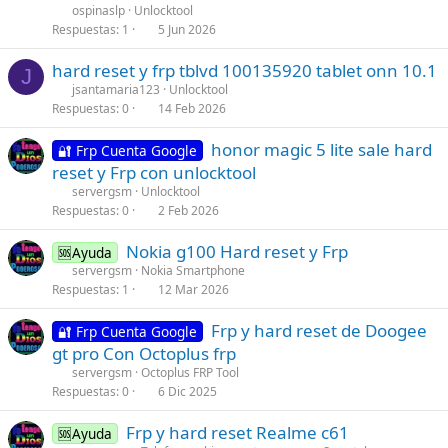
ospinaslp
Unlocktool
Respuestas
1
5 Jun 2026
hard reset y frp tblvd 100135920 tablet onn 10.1
J
jsantamaria123
Unlocktool
Respuestas
0
14 Feb 2026
honor magic 5 lite sale hard
🔐 Frp Cuenta Google
reset y Frp con unlocktool
servergsm
Unlocktool
Respuestas
0
2 Feb 2026
Nokia g100 Hard reset y Frp
🆘Ayuda
servergsm
Nokia Smartphone
Respuestas
1
12 Mar 2026
Frp y hard reset de Doogee
🔐 Frp Cuenta Google
gt pro Con Octoplus frp
servergsm
Octoplus FRP Tool
Respuestas
0
6 Dic 2025
Frp y hard reset Realme c61
🆘Ayuda