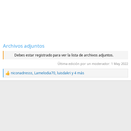
Archivos adjuntos
Debes estar registrado para ver la lista de archivos adjuntos.
Última edición por un moderador:
1 May 2022
niconadresss
,
Lamelodia70
,
luisdakri
y 4 más
R
e
a
c
c
i
o
n
e
s
: