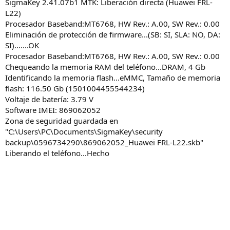
SigmaKey 2.41.07b1 MTK: Liberación directa (Huawei FRL-
L22)
Procesador Baseband:MT6768, HW Rev.: A.00, SW Rev.: 0.00
Eliminación de protección de firmware...(SB: SI, SLA: NO, DA:
SI).......OK
Procesador Baseband:MT6768, HW Rev.: A.00, SW Rev.: 0.00
Chequeando la memoria RAM del teléfono...DRAM, 4 Gb
Identificando la memoria flash...eMMC, Tamaño de memoria
flash: 116.50 Gb (1501004455544234)
Voltaje de batería: 3.79 V
Software IMEI: 869062052
Zona de seguridad guardada en
"C:\Users\PC\Documents\SigmaKey\security
backup\0596734290\869062052_Huawei FRL-L22.skb"
Liberando el teléfono...Hecho