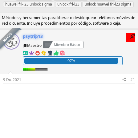
i
t
c
t
s
s
huawei frl-l23 unlock sigma
unlock frl-l23
unlock huawei frl-l23 sigma
c
i
h
i
p
i
i
q
a
m
u
t
Métodos y herramientas para liberar o desbloquear teléfonos móviles de
a
u
d
a
e
a
red o cuenta. Incluye procedimientos por código, software o caja.
d
e
e
a
s
s
o
t
i
c
t
NUEVO
r
a
n
t
a
psytrip13
d
s
i
i
s
Miembro Básico
🎓Maestro
e
c
v
l
i
i
t
o
d
97%
e
a
m
d
a
9 Dic 2021
#1