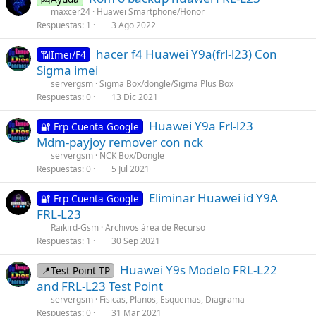
o
s
maxcer24
Huawei Smartphone/Honor
f
Respuestas
1
3 Ago 2022
n
1
f
t
s
p
C
C
hacer f4 Huawei Y9a(frl-l23) Con
📶Imei/F4
a
t
o
e
o
Sigma imei
i
a
s
r
n
servergsm
Sigma Box/dongle/Sigma Plus Box
n
f
t
r
t
Respuestas
0
13 Dic 2021
s
f
(
a
a
1
p
s
C
C
Huawei Y9a Frl-l23
d
i
🔐 Frp Cuenta Google
s
o
)
e
o
Mdm-payjoy remover con nck
o
n
t
s
r
n
s
servergsm
NCK Box/Dongle
a
t
r
t
Respuestas
0
5 Jul 2021
1
f
(
a
a
s
f
s
C
Eliminar Huawei id Y9A
d
i
🔐 Frp Cuenta Google
t
p
)
o
FRL-L23
o
n
a
o
n
s
Raikird-Gsm
Archivos área de Recurso
f
s
t
Respuestas
1
30 Sep 2021
1
f
t
a
s
p
(
C
C
Huawei Y9s Modelo FRL-L22
i
📍Test Point TP
t
o
s
e
o
and FRL-L23 Test Point
n
a
s
)
r
n
s
servergsm
Físicas, Planos, Esquemas, Diagrama
f
t
r
t
Respuestas
0
31 Mar 2021
1