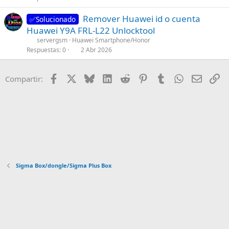
f
(
a
a
s
p
s
Remover Huawei id o cuenta
d
i
✅Solucionado
t
o
)
Huawei Y9A FRL-L22 Unlocktool
o
n
a
s
s
servergsm
Huawei Smartphone/Honor
f
t
Respuestas
0
2 Abr 2026
1
f
(
s
p
s
t
o
)
Facebook
X
Bluesky
LinkedIn
Reddit
Pinterest
Tumblr
WhatsApp
Email
En
Compartir:
a
s
f
t
f
(
p
s
o
)
s
t
(
Sigma Box/dongle/Sigma Plus Box
s
)