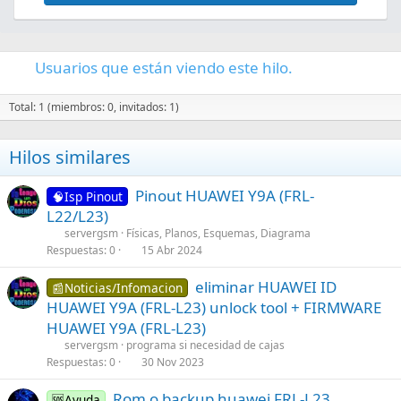
Usuarios que están viendo este hilo.
Total: 1 (miembros: 0, invitados: 1)
Hilos similares
C
C
Pinout HUAWEI Y9A (FRL-
🧠Isp Pinout
e
o
L22/L23)
r
n
servergsm
Físicas, Planos, Esquemas, Diagrama
r
t
Respuestas
0
15 Abr 2024
a
a
C
eliminar HUAWEI ID
d
i
📰Noticias/Infomacion
o
HUAWEI Y9A (FRL-L23) unlock tool + FIRMWARE
o
n
n
s
HUAWEI Y9A (FRL-L23)
t
1
servergsm
programa si necesidad de cajas
a
s
Respuestas
0
30 Nov 2023
i
t
C
Rom o backup huawei FRL-L23
n
🆘Ayuda
a