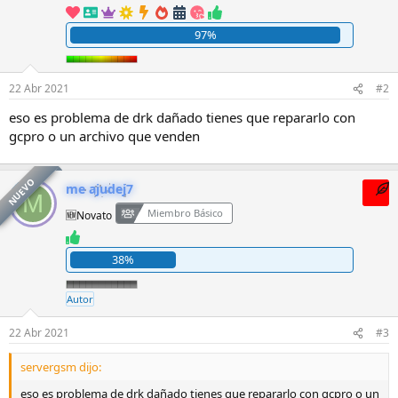
97%
22 Abr 2021
#2
eso es problema de drk dañado tienes que repararlo con
gcpro o un archivo que venden
NUEVO
me ajudej7
OP
M
Miembro Básico
🆕Novato
38%
Autor
22 Abr 2021
#3
servergsm dijo:
eso es problema de drk dañado tienes que repararlo con gcpro o un