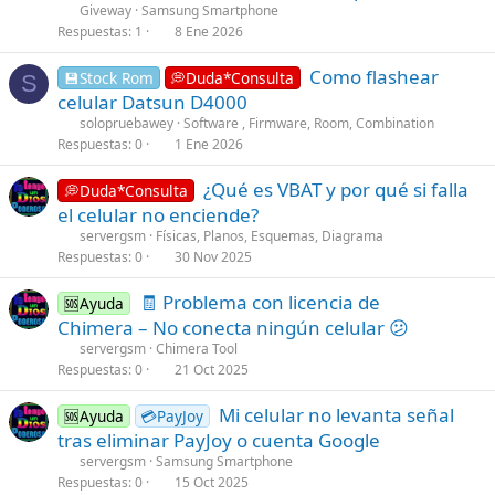
n
Giveway
Samsung Smartphone
t
Respuestas
1
8 Ene 2026
a
Como flashear
i
💾Stock Rom
💭Duda*Consulta
S
celular Datsun D4000
n
s
solopruebawey
Software , Firmware, Room, Combination
Respuestas
0
1 Ene 2026
1
s
¿Qué es VBAT y por qué si falla
💭Duda*Consulta
t
el celular no enciende?
a
servergsm
Físicas, Planos, Esquemas, Diagrama
f
Respuestas
0
30 Nov 2025
f
p
C
🧾 Problema con licencia de
🆘Ayuda
o
o
Chimera – No conecta ningún celular 😕
s
n
servergsm
Chimera Tool
t
t
Respuestas
0
21 Oct 2025
(
a
s
C
Mi celular no levanta señal
i
🆘Ayuda
💳PayJoy
)
o
tras eliminar PayJoy o cuenta Google
n
n
s
servergsm
Samsung Smartphone
t
Respuestas
0
15 Oct 2025
1