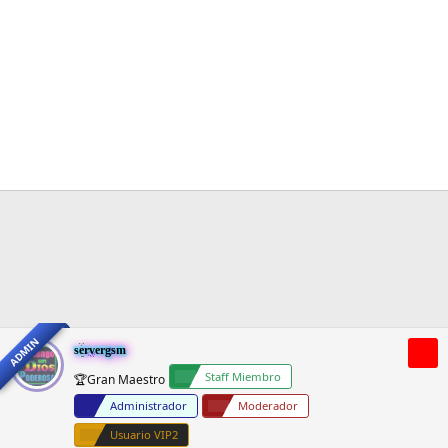
ADMIN
servergsm
Staff Miembro
🏆Gran Maestro
Administrador
Moderador
Usuario VIP2