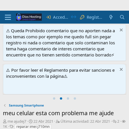
Acceder
Regístrate
⚠ Queda Prohibido comentario que no aporten nada a
los temas como por ejemplo me quedo full sin pegar
registro ni nada o comentario que solo contaminan los
tema haga comentario de interes comentario que
encuentre que no tienen sentido comentario borrado⚡
⚠️ Por favor leer el Reglamento para evitar sanciones e
inconvenientes con la página⚠️
Samsung Smartphone
meu celular esta com problema me ajude
I
F
Ú
R
me ajudej7
22 Abr 2021
Última actividad:
22 Abr 2021
2
V
n
E
e
l
e
1K
reparar imei j710mn