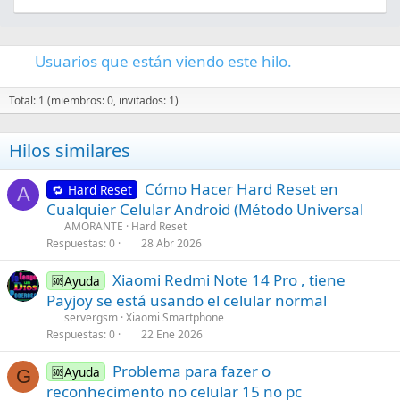
Usuarios que están viendo este hilo.
Total: 1 (miembros: 0, invitados: 1)
Hilos similares
Cómo Hacer Hard Reset en
🔁 Hard Reset
A
Cualquier Celular Android (Método Universal
AMORANTE
Hard Reset
Respuestas
0
28 Abr 2026
Xiaomi Redmi Note 14 Pro , tiene
🆘Ayuda
Payjoy se está usando el celular normal
servergsm
Xiaomi Smartphone
Respuestas
0
22 Ene 2026
C
Problema para fazer o
🆘Ayuda
G
o
reconhecimento no celular 15 no pc