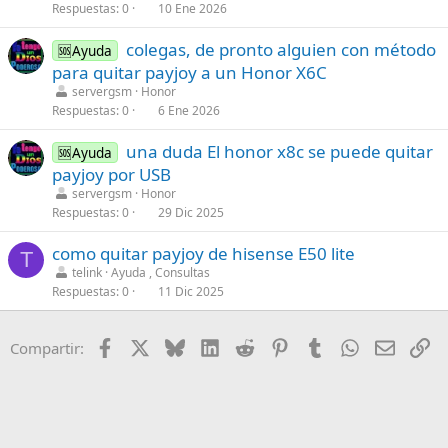
Respuestas
0
10 Ene 2026
f
(
p
s
colegas, de pronto alguien con método
🆘Ayuda
o
)
para quitar payjoy a un Honor X6C
s
servergsm
Honor
t
Respuestas
0
6 Ene 2026
(
s
una duda El honor x8c se puede quitar
🆘Ayuda
)
payjoy por USB
servergsm
Honor
Respuestas
0
29 Dic 2025
como quitar payjoy de hisense E50 lite
T
telink
Ayuda , Consultas
Respuestas
0
11 Dic 2025
Facebook
X
Bluesky
LinkedIn
Reddit
Pinterest
Tumblr
WhatsApp
Email
En
Compartir: