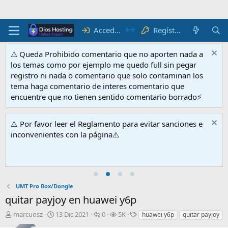
Acceder
Regístrate
⚠ Queda Prohibido comentario que no aporten nada a
los temas como por ejemplo me quedo full sin pegar
registro ni nada o comentario que solo contaminan los
tema haga comentario de interes comentario que
encuentre que no tienen sentido comentario borrado⚡
⚠️ Por favor leer el Reglamento para evitar sanciones e
inconvenientes con la página⚠️
UMT Pro Box/Dongle
quitar payjoy en huawei y6p
I
F
R
V
E
marcuosz
13 Dic 2021
0
5K
huawei y6p
quitar payjoy
n
e
e
i
t