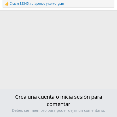
Cracks12345
,
rafaponce
y
servergsm
R
e
a
c
c
i
o
n
e
s
:
Crea una cuenta o inicia sesión para
comentar
Debes ser miembro para poder dejar un comentario.