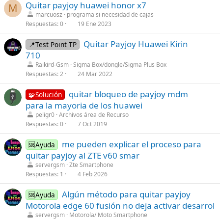
Quitar payjoy huawei honor x7
M
marcuosz
programa si necesidad de cajas
Respuestas
0
19 Ene 2023
C
Quitar Payjoy Huawei Kirin
📍Test Point TP
o
710
n
Raikird-Gsm
Sigma Box/dongle/Sigma Plus Box
t
Respuestas
2
24 Mar 2022
a
C
quitar bloqueo de payjoy mdm
i
🧩Solución
o
para la mayoria de los huawei
n
n
s
peligr0
Archivos área de Recurso
t
Respuestas
0
7 Oct 2019
1
a
s
me pueden explicar el proceso para
i
🆘Ayuda
t
quitar payjoy al ZTE v60 smar
n
a
s
servergsm
Zte Smartphone
f
Respuestas
1
4 Feb 2026
1
f
s
p
Algún método para quitar payjoy
🆘Ayuda
t
o
Motorola edge 60 fusión no deja activar desarrol
a
s
servergsm
Motorola/ Moto Smartphone
f
t