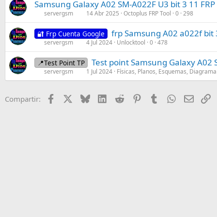
Samsung Galaxy A02 SM-A022F U3 bit 3 11 F
servergsm
14 Abr 2025
Octoplus FRP Tool
0
298
frp Samsung A02 a022f bit 
🔐 Frp Cuenta Google
servergsm
4 Jul 2024
Unlocktool
0
478
Test point Samsung Galaxy A02
📍Test Point TP
servergsm
1 Jul 2024
Físicas, Planos, Esquemas, Diagrama
Facebook
X
Bluesky
LinkedIn
Reddit
Pinterest
Tumblr
WhatsApp
Email
E
Compartir: