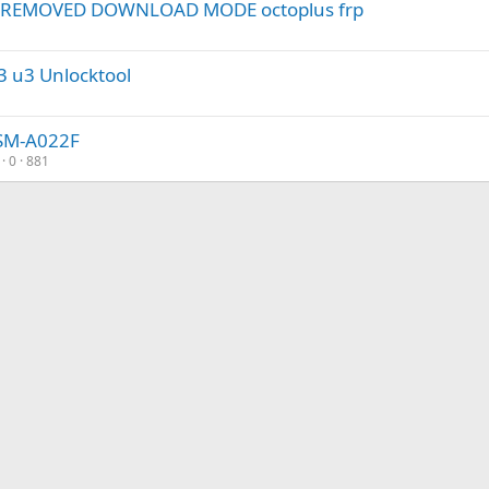
RP REMOVED DOWNLOAD MODE octoplus frp
3 u3 Unlocktool
 SM-A022F
0
881
nlace