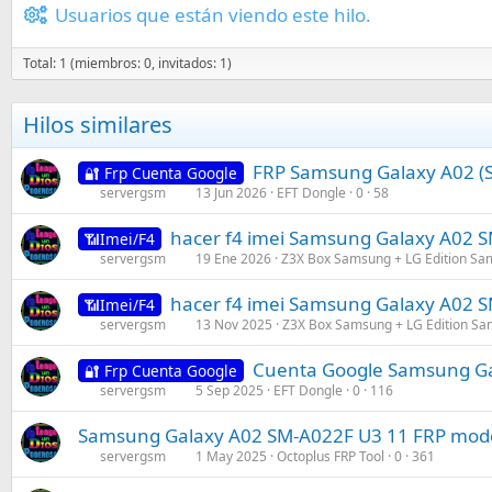
Usuarios que están viendo este hilo.
Total: 1 (miembros: 0, invitados: 1)
Hilos similares
FRP Samsung Galaxy A02 (Sm
🔐 Frp Cuenta Google
servergsm
13 Jun 2026
EFT Dongle
0
58
hacer f4 imei Samsung Galaxy A02 S
📶Imei/F4
servergsm
19 Ene 2026
Z3X Box Samsung + LG Edition Sa
hacer f4 imei Samsung Galaxy A02 S
📶Imei/F4
servergsm
13 Nov 2025
Z3X Box Samsung + LG Edition Sa
Cuenta Google Samsung Ga
🔐 Frp Cuenta Google
servergsm
5 Sep 2025
EFT Dongle
0
116
Samsung Galaxy A02 SM-A022F U3 11 FRP modo 
servergsm
1 May 2025
Octoplus FRP Tool
0
361