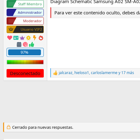
Diagram Schematic Samsung A02 SM-A0
a
Staff Miembro
Para ver este contenido oculto, debes d
Administrador
Moderador
Usuario VIP2
97%
Desconectado
jalcaraz
,
hieloso1
,
carloslamerme
y 17 más
R
e
a
c
c
i
o
n
e
s
:
Cerrado para nuevas respuestas.