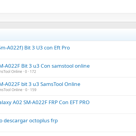
-A022f) Bit 3 U3 con Eft Pro
M-A022F Bit 3 u3 Con samstool online
msTool Online
0
172
M-A022F bit 3 u3 SamsTool Online
msTool Online
0
159
laxy A02 SM-A022F FRP Con EFT PRO
descargar octoplus frp