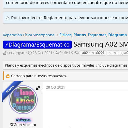
comentario de interes comentario que encuentre que no tien
⚠️ Por favor leer el Reglamento para evitar sanciones e incon
Reparación Física Smartphone
Físicas, Planos, Esquemas, Diagrama
Samsung A02 SM
⚡Diagrama/Esquematico
I
F
R
V
E
servergsm
28 Oct 2021
0
1K
a02 sm-a022f
samsung a
n
e
e
i
t
i
c
s
s
i
Planos y esquemas eléctricos de dispositivos móviles. Incluye diagramas 
c
h
p
i
q
i
a
u
t
u
Cerrado para nuevas respuestas.
a
d
e
a
e
d
e
s
s
t
ADMIN
28 Oct 2021
o
i
t
a
r
n
a
s
d
i
s
e
c
l
i
t
o
e
servergsm
m
🏆Gran Maestro