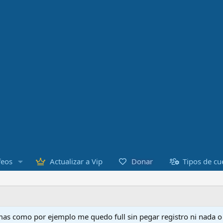
Donar
feos
Actualizar a Vip
Tipos de cu
as como por ejemplo me quedo full sin pegar registro ni nada 