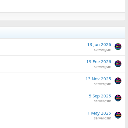
13 Jun 2026
servergsm
19 Ene 2026
servergsm
C
13 Nov 2025
o
servergsm
n
C
5 Sep 2025
t
o
servergsm
a
n
i
C
1 May 2025
t
n
o
servergsm
a
s
n
i
1