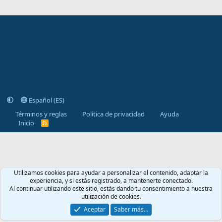
)
Español (ES)
Términos y reglas
Política de privacidad
Ayuda
Inicio
R
S
S
Utilizamos cookies para ayudar a personalizar el contenido, adaptar la
experiencia, y si estás registrado, a mantenerte conectado.
Al continuar utilizando este sitio, estás dando tu consentimiento a nuestra
utilización de cookies.
Aceptar
Saber más…