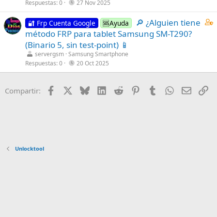
t
Respuestas
0
27 Nov 2025
a
C
🔎 ¿Alguien tiene
i
🔐 Frp Cuenta Google
🆘Ayuda
o
método FRP para tablet Samsung SM-T290?
n
n
s
(Binario 5, sin test-point) 📱
t
1
servergsm
Samsung Smartphone
a
s
Respuestas
0
20 Oct 2025
i
t
n
a
Facebook
X
Bluesky
LinkedIn
Reddit
Pinterest
Tumblr
WhatsApp
Email
En
Compartir:
s
f
1
f
s
p
t
o
a
s
f
t
Unlocktool
f
(
p
s
o
)
s
t
(
s