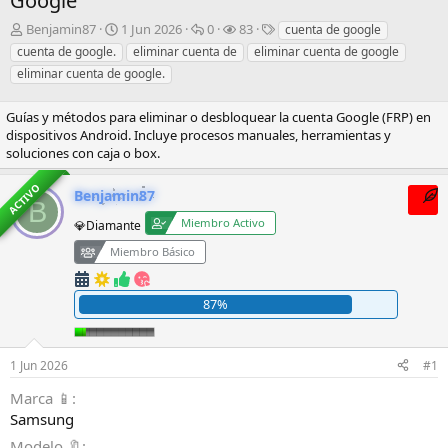
Google
I
F
R
V
E
Benjamin87
1 Jun 2026
0
83
cuenta de google
n
e
e
i
t
cuenta de google.
eliminar cuenta de
eliminar cuenta de google
i
c
s
s
i
eliminar cuenta de google.
c
h
p
i
q
i
a
u
t
u
Guías y métodos para eliminar o desbloquear la cuenta Google (FRP) en
a
d
e
a
e
dispositivos Android. Incluye procesos manuales, herramientas y
d
e
s
s
t
soluciones con caja o box.
o
i
t
a
r
n
a
s
ACTIVO
d
i
s
Benjamin87
B
e
c
Miembro Activo
l
💎Diamante
i
t
o
Miembro Básico
e
m
a
87%
1 Jun 2026
#1
Marca 📱
Samsung
Modelo 🔖