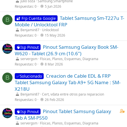
julio soza
Samsung Smartphone
Respuestas
0
5 Jun 2026
Tablet Samsung Sm-T227u T-
🔐 Frp Cuenta Google
B
Mobile / Unlocktool FRP
Benjamin87
Unlocktool
Respuestas
0
15 May 2026
Pinout Samsung Galaxy Book SM-
🧠Isp Pinout
W620 - Tablet (26.9 cm (10.6")
servergsm
Físicas, Planos, Esquemas, Diagrama
Respuestas
0
8 Mar 2026
Creacion de Cable EDL & FRP
✅Solucionado
B
Tablet Samsung Galaxy Tab A9+ 5G Name : SM-
X218U
Benjamin87
Cert, vdata entre otros para reparacion
Respuestas
0
26 Feb 2026
C
Pinout Tablet Samsung Galaxy
🧠Isp Pinout
o
Tab A SM-P550
n
servergsm
Físicas, Planos, Esquemas, Diagrama