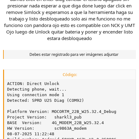
presionar nada esperar a que diga done luego dar click en
remove Simlock y esperamos a que la herramienta haga su
trabajo y listo desbloqueado solo asi me funciono no me
funciono con pandora ojo esto es compatible con NCK y UMT
Ojo luego de Unlock quitar bateria y poner y encender listo
estara desbloqueado
Debes estar registrado para ver imágenes adjuntar
Código:
ACTION: Direct Unlock

Detecting phone, wait...

Using connection mode 1

Detected: SPRD U2S Diag (COM92)

Platform Version: MOCORTM_22B_W25.32.4_Debug

Project Version:   sharkl3_pub

BASE  Version:    4G_MODEM_22B_W25.32.4

HW Version:        sc9863A_modem

08-07-2025 11:22:48
