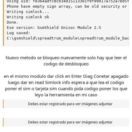
Using uid: fe364adfc8cb34d15113301f9f99017a752a7bd5f2
Phone have empty sign array, can be old security or e
Writing simlock...

Writing simlock ok

Done.

Exe version: GsmShield Unisoc Module 2.5

Log saved:

C:\gsmshield\spreadtrum_module\spreadtrum_module_back
Nuevo metodo se bloqueo nuevamente solo hay que leer el
codigo de desbloqueo
en el mismo modulo dar click en Enter Diag Conetar apagado
luego dar en read Simlock info espera a que lea el codigo
poner el sim o tarjeta sim cuando pida codigo poner los que
leyo la herramienta en mi caso
Debes estar registrado para ver imágenes adjuntar
Debes estar registrado para ver imágenes adjuntar