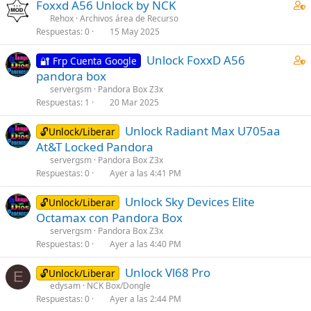
C
Foxxd A56 Unlock by NCK
C:\gsmshield\spreadtrum_module\spreadtrum_module_ba
o
Rehox
Archivos área de Recurso
Respuestas
0
15 May 2025
n
t
Nuevo metodo se bloqueo nuevamente solo hay que leer el codigo
C
Unlock FoxxD A56
🔐 Frp Cuenta Google
a
de desbloqueo
o
pandora box
i
n
servergsm
Pandora Box Z3x
en el mismo modulo dar click en Enter Diag Conetar apagado luego
n
t
dar en read Simlock info espera a que lea el codigo poner el sim o
Respuestas
1
20 Mar 2025
s
tarjeta sim cuando pida codigo poner los que leyo la herramienta
a
1
en mi caso
Unlock Radiant Max U705aa
i
🔓Unlock/Liberar
s
At&T Locked Pandora
n
Debes estar registrado para ver imágenes adjuntar
t
s
servergsm
Pandora Box Z3x
a
Respuestas
0
Ayer a las 4:41 PM
1
f
s
Debes estar registrado para ver imágenes adjuntar
f
Unlock Sky Devices Elite
🔓Unlock/Liberar
t
p
Octamax con Pandora Box
a
o
servergsm
Pandora Box Z3x
f
s
Respuestas
0
Ayer a las 4:40 PM
f
t
p
(
Unlock Vl68 Pro
🔓Unlock/Liberar
E
o
s
edysam
NCK Box/Dongle
s
)
Respuestas
0
Ayer a las 2:44 PM
t