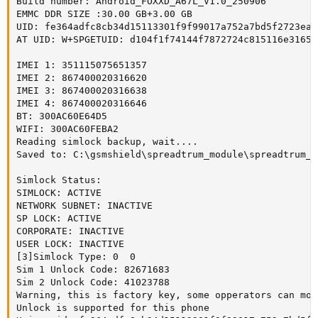
Build number: Android_FOXXD_A67L_V1.0_250906

EMMC DDR SIZE :30.00 GB+3.00 GB

UID: fe364adfc8cb34d15113301f9f99017a752a7bd5f2723ea2
AT UID: W+SPGETUID: d104f1f74144f7872724c815116e31657
IMEI 1: 351115075651357

IMEI 2: 867400020316620

IMEI 3: 867400020316638

IMEI 4: 867400020316646

BT: 300AC60E64D5

WIFI: 300AC60FEBA2

Reading simlock backup, wait....

Saved to: C:\gsmshield\spreadtrum_module\spreadtrum_m
Simlock Status:

SIMLOCK: ACTIVE

NETWORK SUBNET: INACTIVE

SP LOCK: ACTIVE

CORPORATE: INACTIVE

USER LOCK: INACTIVE

[3]Simlock Type: 0  0

Sim 1 Unlock Code: 82671683

Sim 2 Unlock Code: 41023788

Warning, this is factory key, some opperators can mod
Unlock is supported for this phone
