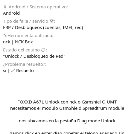
📱 Android / Sistema operativo
Android
Tipo de falla / servicio 🛠️
FRP / Desbloqueos (cuentas, IMEI, red)
🔧Herramienta utilizada
nck | NCK Box
Estado del equipo 📋
"Unlock / Desbloqueo de Red"
¿Problema resuelto?
si | ✅ Resuelto
FOXXD A67L Unlock con nck o Gsmshiel O UMT
necesitamos el modulo GsmShield Spreadtrum module
nos ubicamos en la pestaña Diag mode Unlock
damos click en enter diag conetar el telono apagado sin