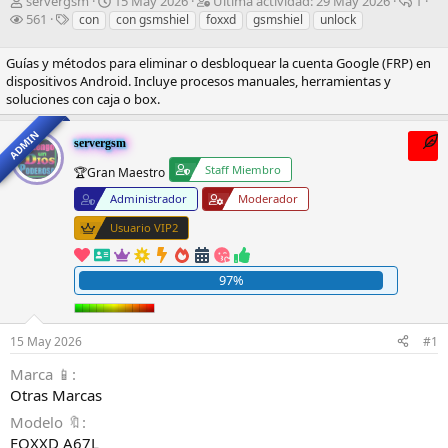
I
F
Ú
R
servergsm
15 May 2026
Última actividad:
29 May 2026
1
n
V
E
e
l
e
561
con
con gsmshiel
foxxd
gsmshiel
unlock
i
i
t
c
t
s
c
s
i
h
i
p
Guías y métodos para eliminar o desbloquear la cuenta Google (FRP) en
i
i
q
a
m
u
dispositivos Android. Incluye procesos manuales, herramientas y
a
t
u
d
a
e
soluciones con caja o box.
d
a
e
e
a
s
o
s
t
i
c
t
ADMIN
r
a
n
t
a
servergsm
d
s
i
i
s
Staff Miembro
🏆Gran Maestro
e
c
v
l
i
i
Administrador
Moderador
t
o
d
Usuario VIP2
e
a
m
d
a
97%
15 May 2026
#1
Marca 📱
Otras Marcas
Modelo 🔖
FOXXD A67L