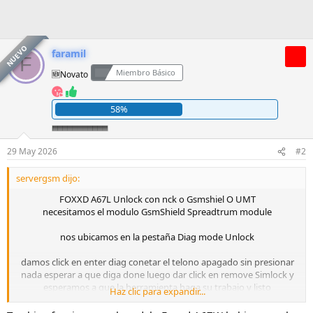
NUEVO
faramil
F
Miembro Básico
🆕Novato
58%
29 May 2026
#2
servergsm dijo:
FOXXD A67L Unlock con nck o Gsmshiel O UMT
necesitamos el modulo GsmShield Spreadtrum module
nos ubicamos en la pestaña Diag mode Unlock
damos click en enter diag conetar el telono apagado sin presionar
nada esperar a que diga done luego dar click en remove Simlock y
esperamos a que la herramienta haga su trabajo y listo
Haz clic para expandir...
desbloqueado solo asi me funciono no me funciono con pandora
ojo esto es compatible con NCK y UMT Ojo luego de Unlock quitar