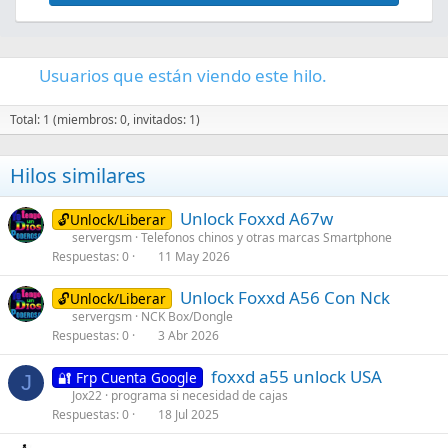
IMEI 3: 867400020316638

IMEI 4: 867400020316646

BT: 300AC60E64D5

WIFI: 300AC60FEBA2

Usuarios que están viendo este hilo.
Reading simlock backup, wait....

Saved to: C:\gsmshield\spreadtrum_module\spreadtrum
Total: 1 (miembros: 0, invitados: 1)
Simlock Status:

SIMLOCK: ACTIVE

Hilos similares
NETWORK SUBNET: INACTIVE

SP LOCK: ACTIVE

CORPORATE: INACTIVE

Unlock Foxxd A67w
🔓Unlock/Liberar
USER LOCK: INACTIVE

servergsm
Telefonos chinos y otras marcas Smartphone
[3]Simlock Type: 0  0

Respuestas
0
11 May 2026
Sim 1 Unlock Code: 82671683

Sim 2 Unlock Code: 41023788

C
Unlock Foxxd A56 Con Nck
🔓Unlock/Liberar
Warning, this is factory key, some opperators can mo
e
servergsm
NCK Box/Dongle
Unlock is supported for this phone

Respuestas
0
3 Abr 2026
r
Using uid: fe364adfc8cb34d15113301f9f99017a752a7bd5f
r
Phone have empty sign array, can be old security or 
foxxd a55 unlock USA
Writing simlock...

🔐 Frp Cuenta Google
a
J
Writing simlock ok

Jox22
programa si necesidad de cajas
d
Done.

Respuestas
0
18 Jul 2025
o
Exe version: GsmShield Unisoc Module 2.5

Log saved:
