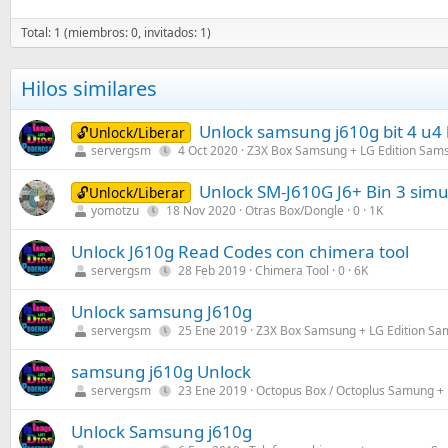
Total: 1 (miembros: 0, invitados: 1)
Hilos similares
Unlock samsung j610g bit 4 u4 b
🔓Unlock/Liberar
servergsm
4 Oct 2020
Z3X Box Samsung + LG Edition Sams
Unlock SM-J610G J6+ Bin 3 sim
🔓Unlock/Liberar
yomotzu
18 Nov 2020
Otras Box/Dongle
0
1K
Unlock J610g Read Codes con chimera tool
servergsm
28 Feb 2019
Chimera Tool
0
6K
Unlock samsung J610g
servergsm
25 Ene 2019
Z3X Box Samsung + LG Edition Sa
samsung j610g Unlock
servergsm
23 Ene 2019
Octopus Box / Octoplus Samung +
Unlock Samsung j610g