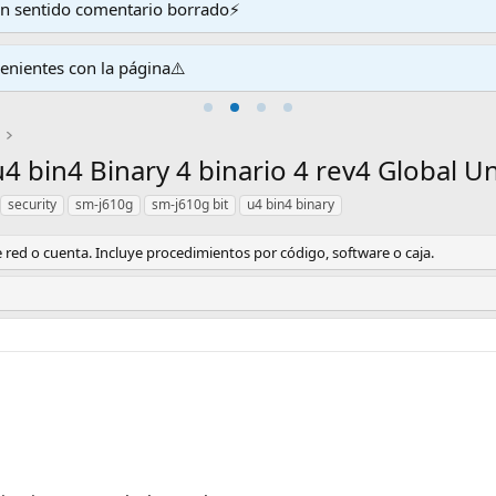
en sentido comentario borrado⚡
venientes con la página⚠️
4 bin4 Binary 4 binario 4 rev4 Global U
security
sm-j610g
sm-j610g bit
u4 bin4 binary
red o cuenta. Incluye procedimientos por código, software o caja.