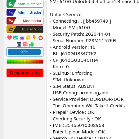
SM-J610G Unlock bit 4 u4 bin4 Binary 4 b
a
Staff Miembro
Administrador
Unlock Service
- Connecting ... [ bb459749 ]
Moderador
- Model: SM-J610G
Usuario VIP2
- Security Patch: 2020-11-01
- Serial Number: R28M11576FL
- Android Version: 10
97%
- BL: J610GUBS4CTK2
- CP: J610GUBU4CTH4
- Knox: 0
Desconectado
- SELinux: Enforcing
- SIM: Unknown
- SIM Status: ABSENT
- USB Config: acm,diag,adb
- Service Provider: DOR/DOR/DOR
- This Operation Will Take 1 Credits
- Prepair Device : OK
- Checking Security : OK
- IMEI: 35465010008968
- Enter Upload Mode : OK
- Search For Device : COM67