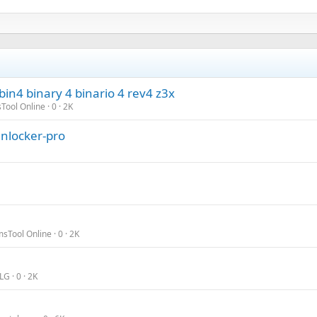
in4 binary 4 binario 4 rev4 z3x
Tool Online
0
2K
unlocker-pro
msTool Online
0
2K
 LG
0
2K