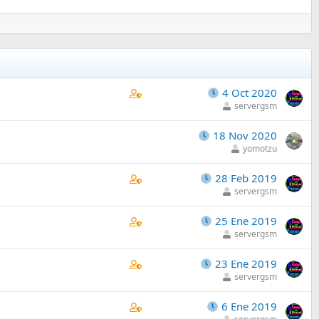
C
4 Oct 2020
o
servergsm
n
18 Nov 2020
t
yomotzu
a
i
C
28 Feb 2019
n
o
servergsm
s
n
1
C
25 Ene 2019
t
s
o
servergsm
a
t
n
i
a
C
23 Ene 2019
t
n
f
o
servergsm
a
s
f
n
i
1
p
C
6 Ene 2019
t
n
s
o