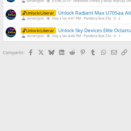
servergsm
6 Ene 2019
Telefonos chinos y otras marcas S
Unlock Radiant Max U705aa At
🔓Unlock/Liberar
servergsm
Hoy a las 4:41 PM
Pandora Box Z3x
0
2
Unlock Sky Devices Elite Octa
🔓Unlock/Liberar
servergsm
Hoy a las 4:40 PM
Pandora Box Z3x
0
1
Facebook
X
Bluesky
LinkedIn
Reddit
Pinterest
Tumblr
WhatsApp
Email
E
Compartir: