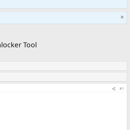
nlocker Tool
#1