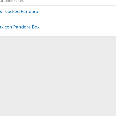
martphone
0
6K
&T Locked Pandora
max con Pandora Box
nlace