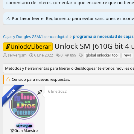
comentario de interes comentario que encuentre que no tien
⚠️ Por favor leer el Reglamento para evitar sanciones e incon
Cajas y Dongles GSM/Licencia digital
programa si necesidad de cajas
Unlock SM-J610G bit 4 u
🔓Unlock/Liberar
I
F
R
V
E
servergsm
6 Ene 2022
0
899
global unlocker tool
rev4
n
e
e
i
t
i
c
s
s
i
Métodos y herramientas para liberar o desbloquear teléfonos móviles de 
c
h
p
i
q
i
a
u
t
u
Cerrado para nuevas respuestas.
a
d
e
a
e
d
e
s
s
t
ADMIN
6 Ene 2022
o
i
t
a
r
n
a
s
d
i
s
e
c
l
i
t
o
e
servergsm
m
🏆Gran Maestro