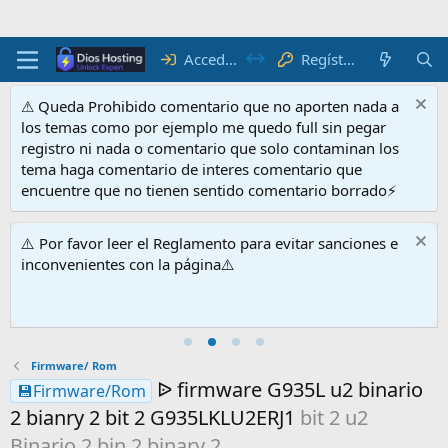
Acceder
Regístrate
⚠ Queda Prohibido comentario que no aporten nada a
los temas como por ejemplo me quedo full sin pegar
registro ni nada o comentario que solo contaminan los
tema haga comentario de interes comentario que
encuentre que no tienen sentido comentario borrado⚡
⚠️ Por favor leer el Reglamento para evitar sanciones e
inconvenientes con la página⚠️
Firmware/ Rom
ᐉ firmware G935L u2 binario
💾Firmware/Rom
2 bianry 2 bit 2 G935LKLU2ERJ1
bit 2 u2
Binario 2 bin 2 binary 2