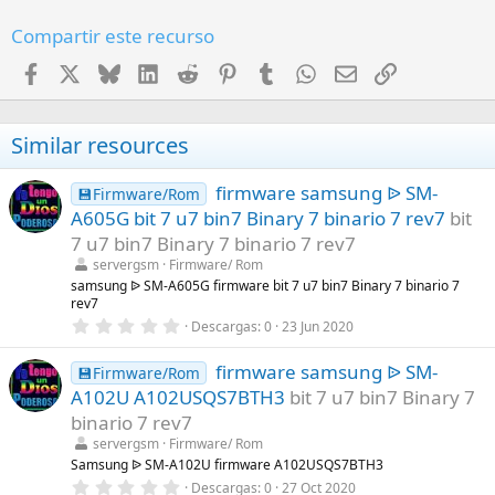
Compartir este recurso
Facebook
X
Bluesky
LinkedIn
Reddit
Pinterest
Tumblr
WhatsApp
Email
Enlace
Similar resources
firmware samsung ᐉ SM-
💾Firmware/Rom
A605G bit 7 u7 bin7 Binary 7 binario 7 rev7
bit
7 u7 bin7 Binary 7 binario 7 rev7
servergsm
Firmware/ Rom
samsung ᐉ SM-A605G firmware bit 7 u7 bin7 Binary 7 binario 7
rev7
0
Descargas
0
23 Jun 2020
,
0
firmware samsung ᐉ SM-
0
💾Firmware/Rom
e
A102U A102USQS7BTH3
bit 7 u7 bin7 Binary 7
s
t
binario 7 rev7
r
servergsm
Firmware/ Rom
e
l
Samsung ᐉ SM-A102U firmware A102USQS7BTH3
l
0
Descargas
0
27 Oct 2020
a