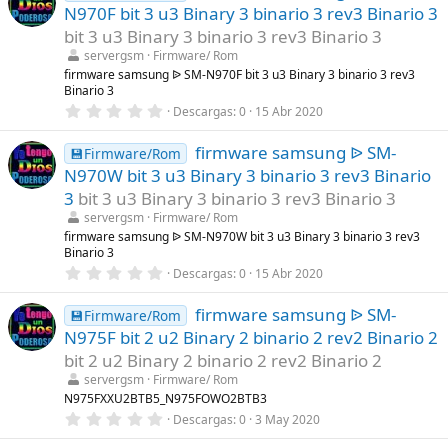
e
N970F bit 3 u3 Binary 3 binario 3 rev3 Binario 3
s
t
bit 3 u3 Binary 3 binario 3 rev3 Binario 3
r
servergsm
Firmware/ Rom
e
l
firmware samsung ᐉ SM-N970F bit 3 u3 Binary 3 binario 3 rev3
l
Binario 3
a
0
Descargas
0
15 Abr 2020
(
,
s
0
)
firmware samsung ᐉ SM-
0
💾Firmware/Rom
e
N970W bit 3 u3 Binary 3 binario 3 rev3 Binario
s
t
3
bit 3 u3 Binary 3 binario 3 rev3 Binario 3
r
servergsm
Firmware/ Rom
e
l
firmware samsung ᐉ SM-N970W bit 3 u3 Binary 3 binario 3 rev3
l
Binario 3
a
0
Descargas
0
15 Abr 2020
(
,
s
0
)
firmware samsung ᐉ SM-
0
💾Firmware/Rom
e
N975F bit 2 u2 Binary 2 binario 2 rev2 Binario 2
s
t
bit 2 u2 Binary 2 binario 2 rev2 Binario 2
r
servergsm
Firmware/ Rom
e
l
N975FXXU2BTB5_N975FOWO2BTB3
l
0
Descargas
0
3 May 2020
a
,
(
0