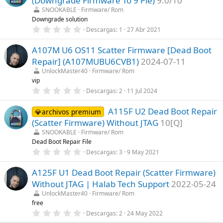
(Downgrade Firmware To 9 Pie)
9.0/10
(
s
s
t
SNOOKABLE
Firmware/ Rom
)
r
Downgrade solution
e
0
Descargas
1
27 Abr 2021
l
,
l
0
a
A107M U6 OS11 Scatter Firmware [Dead Boot
0
(
e
s
Repair] (A107MUBU6CVB1)
2024-07-11
s
)
t
UnlockMaster40
Firmware/ Rom
r
vip
e
0
Descargas
2
11 Jul 2024
l
,
l
0
a
A115F U2 Dead Boot Repair
0
💎archivos premium
(
e
s
(Scatter Firmware) Without JTAG
10[Q]
s
)
t
SNOOKABLE
Firmware/ Rom
r
Dead Boot Repair File
e
0
Descargas
3
9 May 2021
l
,
l
0
a
A125F U1 Dead Boot Repair (Scatter Firmware)
0
(
e
s
Without JTAG | Halab Tech Support
2022-05-24
s
)
t
UnlockMaster40
Firmware/ Rom
r
free
e
0
Descargas
2
24 May 2022
l
,
l