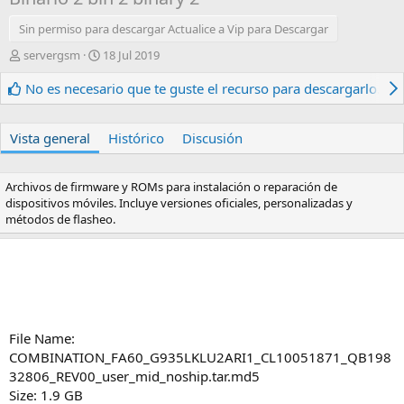
Sin permiso para descargar Actualice a Vip para Descargar
A
F
servergsm
18 Jul 2019
u
e
t
c
No es necesario que te guste el recurso para descargarlo.
o
h
r
a
d
Vista general
Histórico
Discusión
e
c
r
Archivos de firmware y ROMs para instalación o reparación de
e
dispositivos móviles. Incluye versiones oficiales, personalizadas y
a
métodos de flasheo.
c
i
ó
n
File Name:
COMBINATION_FA60_G935LKLU2ARI1_CL10051871_QB198
32806_REV00_user_mid_noship.tar.md5
Size: 1.9 GB