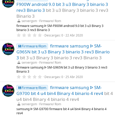
e
F900W android 9.0 bit 3 u3 Binary 3 binario 3
s
t
rev3 Binario 3
bit 3 u3 Binary 3 binario 3 rev3
r
Binario 3
e
l
servergsm
Firmware/ Rom
l
firmware samsung ᐉ SM-F900W android 9.0 bit 3 u3 Binary 3
a
binario 3 rev3 Binario 3
(
s
0
Descargas
0
22 Abr 2020
)
,
0
firmware samsung ᐉ SM-
0
💾Firmware/Rom
e
G965N bit 3 u3 Binary 3 binario 3 rev3 Binario
s
t
3
bit 3 u3 Binary 3 binario 3 rev3 Binario 3
r
servergsm
Firmware/ Rom
e
l
firmware samsung ᐉ SM-G965N bit 3 u3 Binary 3 binario 3 rev3
l
Binario 3
a
0
Descargas
0
25 Abr 2020
(
,
s
0
)
firmware samsung ᐉ SM-
0
💾Firmware/Rom
e
G9700 bit 4 u4 bin4 Binary 4 binario 4 rev4
bit 4
s
t
u4 bin4 Binary 4 binario 4 rev4
r
servergsm
Firmware/ Rom
e
l
samsung ᐉ SM-G9700 firmware bit 4 u4 bin4 Binary 4 binario 4
l
rev4