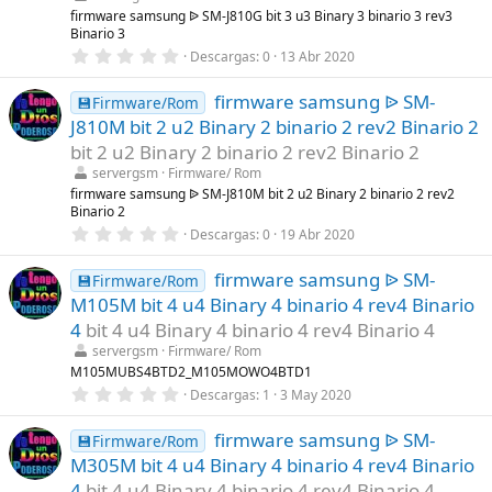
l
firmware samsung ᐉ SM-J810G bit 3 u3 Binary 3 binario 3 rev3
l
Binario 3
a
0
Descargas
0
13 Abr 2020
(
,
s
0
)
firmware samsung ᐉ SM-
0
💾Firmware/Rom
e
J810M bit 2 u2 Binary 2 binario 2 rev2 Binario 2
s
t
bit 2 u2 Binary 2 binario 2 rev2 Binario 2
r
servergsm
Firmware/ Rom
e
l
firmware samsung ᐉ SM-J810M bit 2 u2 Binary 2 binario 2 rev2
l
Binario 2
a
0
Descargas
0
19 Abr 2020
(
,
s
0
)
firmware samsung ᐉ SM-
0
💾Firmware/Rom
e
M105M bit 4 u4 Binary 4 binario 4 rev4 Binario
s
t
4
bit 4 u4 Binary 4 binario 4 rev4 Binario 4
r
servergsm
Firmware/ Rom
e
l
M105MUBS4BTD2_M105MOWO4BTD1
l
0
Descargas
1
3 May 2020
a
,
(
0
s
firmware samsung ᐉ SM-
0
💾Firmware/Rom
)
e
M305M bit 4 u4 Binary 4 binario 4 rev4 Binario
s
t
4
bit 4 u4 Binary 4 binario 4 rev4 Binario 4