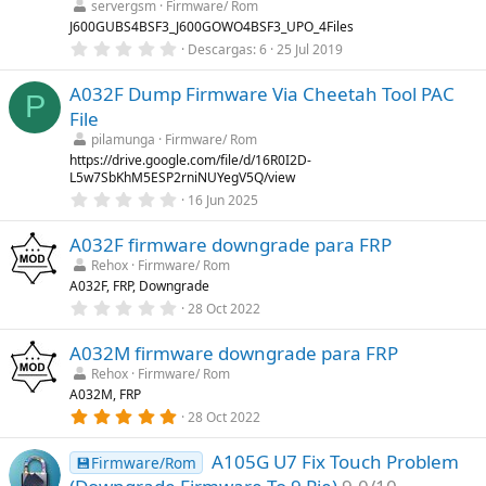
t
servergsm
Firmware/ Rom
r
J600GUBS4BSF3_J600GOWO4BSF3_UPO_4Files
e
0
Descargas
6
25 Jul 2019
l
,
l
0
a
A032F Dump Firmware Via Cheetah Tool PAC
0
(
P
e
s
File
s
)
t
pilamunga
Firmware/ Rom
r
https://drive.google.com/file/d/16R0I2D-
e
L5w7SbKhM5ESP2rniNUYegV5Q/view
l
0
l
16 Jun 2025
,
a
0
(
A032F firmware downgrade para FRP
0
s
e
)
Rehox
Firmware/ Rom
s
A032F, FRP, Downgrade
t
r
0
28 Oct 2022
e
,
l
0
l
A032M firmware downgrade para FRP
0
a
e
Rehox
Firmware/ Rom
(
s
A032M, FRP
s
t
)
r
5
28 Oct 2022
e
,
l
0
l
A105G U7 Fix Touch Problem
0
💾Firmware/Rom
a
e