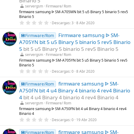
Binario 5
e
l
servergsm
Firmware/ Rom
l
firmware samsung ᐉ SM-A705MN bit 5 u5 Binary 5 binario 5 rev5
a
Binario 5
(
s
0
Descargas
3
8 Abr 2020
)
,
0
Firmware samsung ᐉ SM-
0
💾Firmware/Rom
e
A705YN bit 5 u5 Binary 5 binario 5 rev5 Binario
s
t
5
bit 5 u5 Binary 5 binario 5 rev5 Binario 5
r
servergsm
Firmware/ Rom
e
l
Firmware samsung ᐉ SM-A705YN bit 5 u5 Binary 5 binario 5 rev5
l
Binario 5
a
0
Descargas
0
8 Abr 2020
(
,
s
0
)
firmware samsung ᐉ SM-
0
💾Firmware/Rom
e
A750FN bit 4 u4 Binary 4 binario 4 rev4 Binario
s
t
4
bit 4 u4 Binary 4 binario 4 rev4 Binario 4
r
servergsm
Firmware/ Rom
e
l
firmware samsung ᐉ SM-A750FN bit 4 u4 Binary 4 binario 4 rev4
l
Binario 4
a
0
Descargas
0
19 Abr 2020
(
,
s
0
)
firmware samsung ᐉ SM-
0
💾Firmware/Rom