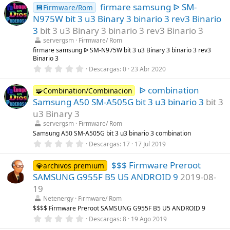
s
firmare samsung ᐉ SM-
0
💾Firmware/Rom
)
e
N975W bit 3 u3 Binary 3 binario 3 rev3 Binario
s
t
3
bit 3 u3 Binary 3 binario 3 rev3 Binario 3
r
servergsm
Firmware/ Rom
e
l
firmare samsung ᐉ SM-N975W bit 3 u3 Binary 3 binario 3 rev3
l
Binario 3
a
0
Descargas
0
23 Abr 2020
(
,
s
0
)
ᐉ combination
0
🧩Combination/Combinacion
e
Samsung A50 SM-A505G bit 3 u3 binario 3
bit 3
s
t
u3 Binary 3
r
servergsm
Firmware/ Rom
e
l
Samsung A50 SM-A505G bit 3 u3 binario 3 combination
l
0
Descargas
17
17 Jul 2019
a
,
(
0
s
$$$ Firmware Preroot
0
💎archivos premium
)
e
SAMSUNG G955F B5 U5 ANDROID 9
2019-08-
s
t
19
r
Netenergy
Firmware/ Rom
e
l
$$$$ Firmware Preroot SAMSUNG G955F B5 U5 ANDROID 9
l
0
Descargas
8
19 Ago 2019
a
,
(