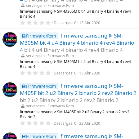
r
servergsm
Firmware/ Rom
e
l
firmware samsung ᐉ SM-M305M bit 4 u4 Binary 4 binario 4 rev4
l
Binario 4
a
0
Descargas
0
13 Abr 2020
(
,
s
0
)
firmware samsung ᐉ SM-
0
💾Firmware/Rom
e
M305M bit 4 u4 Binary 4 binario 4 rev4 Binario
s
t
4
bit 4 u4 Binary 4 binario 4 rev4 Binario 4
r
servergsm
Firmware/ Rom
e
l
firmware samsung ᐉ SM-M305M bit 4 u4 Binary 4 binario 4 rev4
l
Binario 4
a
0
Descargas
0
13 Abr 2020
(
,
s
0
)
firmware samsung ᐉ SM-
0
💾Firmware/Rom
e
M405F bit 2 u2 Binary 2 binario 2 rev2 Binario 2
s
t
bit 2 u2 Binary 2 binario 2 rev2 Binario 2
r
servergsm
Firmware/ Rom
e
l
firmware samsung ᐉ SM-M405F bit 2 u2 Binary 2 binario 2 rev2
l
Binario 2
a
0
Descargas
0
22 Abr 2020
(
,
s
0
)
firmware samsung ᐉ SM-
0
💾Firmware/Rom