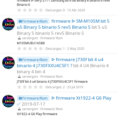
firmware ᐉ SM-J727T1 samsung bit 6 u6 Binary 6 binario 6 rev6
a
Binario 6
(
s
0
Descargas
0
15 Abr 2020
)
,
0
firmware ᐉ SM-M105M bit 5
0
💾Firmware/Rom
e
u5 Binary 5 binario 5 rev5 Binario 5
bit 5 u5
s
t
Binary 5 binario 5 rev5 Binario 5
r
servergsm
Firmware/ Rom
e
l
M105MUBU1ASB8
l
0
Descargas
1
2 May 2020
a
,
(
0
s
ᐉ firmware J730f bit 4 u4
0
💾Firmware/Rom
)
e
binario 4 J730FXXU4CSF1 ?
bit 4 U4 Binario 4
s
t
binary 4 bin 4
r
servergsm
Firmware/ Rom
e
l
J730f bit 4 u4 binario 4 J730FXXU4CSF1 firmware
l
0
Descargas
2
23 Jul 2019
a
,
(
0
s
ᐉ firmware Xt1922-4 G6 Play
0
💾Firmware/Rom
)
e
✅
2019-07-17
s
t
servergsm
Firmware/ Rom
r
Xt1922-4 G6 Play firrmware
e