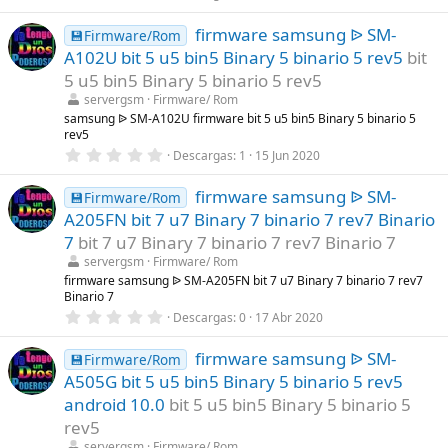
,
(
0
s
firmware samsung ᐉ SM-
0
💾Firmware/Rom
)
e
A102U bit 5 u5 bin5 Binary 5 binario 5 rev5
bit
s
t
5 u5 bin5 Binary 5 binario 5 rev5
r
servergsm
Firmware/ Rom
e
l
samsung ᐉ SM-A102U firmware bit 5 u5 bin5 Binary 5 binario 5
l
rev5
a
0
Descargas
1
15 Jun 2020
(
,
s
0
)
firmware samsung ᐉ SM-
0
💾Firmware/Rom
e
A205FN bit 7 u7 Binary 7 binario 7 rev7 Binario
s
t
7
bit 7 u7 Binary 7 binario 7 rev7 Binario 7
r
servergsm
Firmware/ Rom
e
l
firmware samsung ᐉ SM-A205FN bit 7 u7 Binary 7 binario 7 rev7
l
Binario 7
a
0
Descargas
0
17 Abr 2020
(
,
s
0
)
firmware samsung ᐉ SM-
0
💾Firmware/Rom
e
A505G bit 5 u5 bin5 Binary 5 binario 5 rev5
s
t
android 10.0
bit 5 u5 bin5 Binary 5 binario 5
r
rev5
e
l
servergsm
Firmware/ Rom