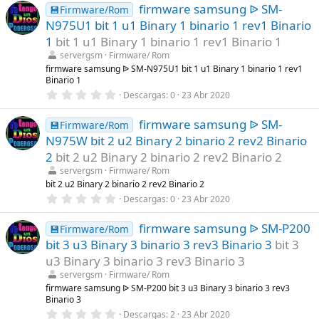
s
firmware samsung ᐉ SM-
0
💾Firmware/Rom
)
e
N975U1 bit 1 u1 Binary 1 binario 1 rev1 Binario
s
t
1
bit 1 u1 Binary 1 binario 1 rev1 Binario 1
r
servergsm
Firmware/ Rom
e
l
firmware samsung ᐉ SM-N975U1 bit 1 u1 Binary 1 binario 1 rev1
l
Binario 1
a
0
Descargas
0
23 Abr 2020
(
,
s
0
)
firmware samsung ᐉ SM-
0
💾Firmware/Rom
e
N975W bit 2 u2 Binary 2 binario 2 rev2 Binario
s
t
2
bit 2 u2 Binary 2 binario 2 rev2 Binario 2
r
servergsm
Firmware/ Rom
e
l
bit 2 u2 Binary 2 binario 2 rev2 Binario 2
l
0
Descargas
0
23 Abr 2020
a
,
(
0
s
firmware samsung ᐉ SM-P200
0
💾Firmware/Rom
)
e
bit 3 u3 Binary 3 binario 3 rev3 Binario 3
bit 3
s
t
u3 Binary 3 binario 3 rev3 Binario 3
r
servergsm
Firmware/ Rom
e
l
firmware samsung ᐉ SM-P200 bit 3 u3 Binary 3 binario 3 rev3
l
Binario 3
a
0
Descargas
2
23 Abr 2020
(