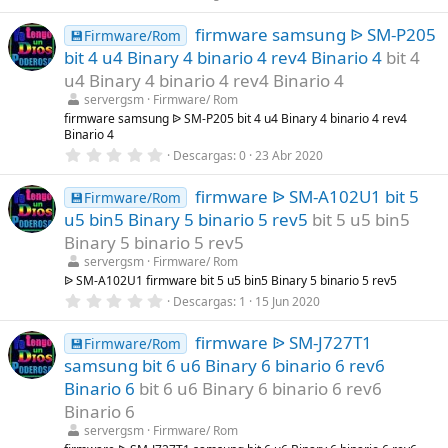
,
s
0
)
firmware samsung ᐉ SM-P205
0
💾Firmware/Rom
e
bit 4 u4 Binary 4 binario 4 rev4 Binario 4
bit 4
s
t
u4 Binary 4 binario 4 rev4 Binario 4
r
servergsm
Firmware/ Rom
e
l
firmware samsung ᐉ SM-P205 bit 4 u4 Binary 4 binario 4 rev4
l
Binario 4
a
0
Descargas
0
23 Abr 2020
(
,
s
0
)
firmware ᐉ SM-A102U1 bit 5
0
💾Firmware/Rom
e
u5 bin5 Binary 5 binario 5 rev5
bit 5 u5 bin5
s
t
Binary 5 binario 5 rev5
r
servergsm
Firmware/ Rom
e
l
ᐉ SM-A102U1 firmware bit 5 u5 bin5 Binary 5 binario 5 rev5
l
0
Descargas
1
15 Jun 2020
a
,
(
0
s
firmware ᐉ SM-J727T1
0
💾Firmware/Rom
)
e
samsung bit 6 u6 Binary 6 binario 6 rev6
s
t
Binario 6
bit 6 u6 Binary 6 binario 6 rev6
r
Binario 6
e
l
servergsm
Firmware/ Rom
l