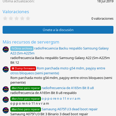
Última actualización
18 Jul 2019
Valoraciones
0
0 valoraciones
,
0
0
Únete a la discusión
e
s
t
Más recursos de servergsm
r
radiofrecuencia Backu respaldo Samsung Galaxy
e
📂Otros archivos
l
A22 (Sm-A225m
l
radiofrecuencia Backu respaldo Samsung Galaxy A22 (Sm-A225m
a
Bit 12
(
s
Rom parchada moto g54 mdm, payjoy entre
💾 Dump firmware
)
otros bloqueos (semi pernente)
Rom parchada moto g54 mdm, payjoy entre otros bloqueos (semi
pernente)
radiofrecuencia de A165m Bit 8 u8
🧰archivo para reparar
radiofrecuencia de A165m Bit 8 u8 respaldo
o p p o re n o 11 n v r a m
🧰archivo para reparar
o p p o re n o 11 n v r a m
Samaung A075f U3 dead boot repair
🧰archivo para reparar
Samaung A075f U3 Bit 3 Binario 3 dead boot repair