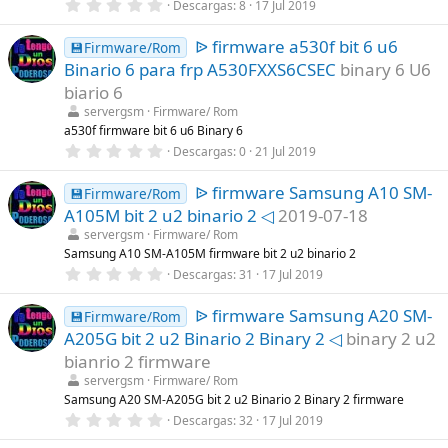
0
Descargas
8
17 Jul 2019
l
,
l
0
a
ᐉ firmware a530f bit 6 u6
0
💾Firmware/Rom
(
e
s
Binario 6 para frp A530FXXS6CSEC
binary 6 U6
s
)
t
biario 6
r
servergsm
Firmware/ Rom
e
l
a530f firmware bit 6 u6 Binary 6
l
0
Descargas
0
21 Jul 2019
a
,
(
0
s
ᐉ firmware Samsung A10 SM-
0
💾Firmware/Rom
)
e
A105M bit 2 u2 binario 2 ◁
2019-07-18
s
t
servergsm
Firmware/ Rom
r
Samsung A10 SM-A105M firmware bit 2 u2 binario 2
e
0
Descargas
31
17 Jul 2019
l
,
l
0
a
ᐉ firmware Samsung A20 SM-
0
💾Firmware/Rom
(
e
s
A205G bit 2 u2 Binario 2 Binary 2 ◁
binary 2 u2
s
)
t
bianrio 2 firmware
r
servergsm
Firmware/ Rom
e
l
Samsung A20 SM-A205G bit 2 u2 Binario 2 Binary 2 firmware
l
0
Descargas
32
17 Jul 2019
a
,
(
0