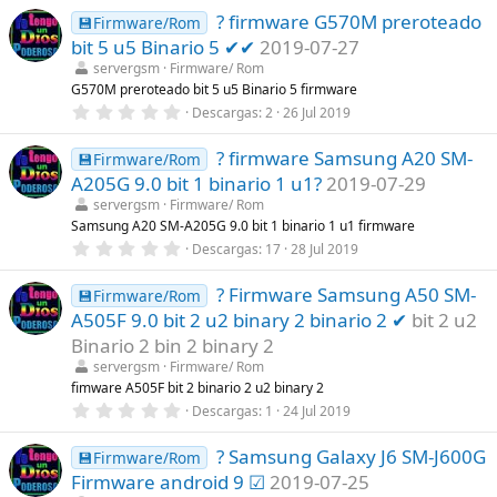
0
s
? firmware G570M preroteado
0
💾Firmware/Rom
)
e
bit 5 u5 Binario 5 ✔✔
2019-07-27
s
t
servergsm
Firmware/ Rom
r
G570M preroteado bit 5 u5 Binario 5 firmware
e
0
Descargas
2
26 Jul 2019
l
,
l
0
a
? firmware Samsung A20 SM-
0
💾Firmware/Rom
(
e
s
A205G 9.0 bit 1 binario 1 u1?
2019-07-29
s
)
t
servergsm
Firmware/ Rom
r
Samsung A20 SM-A205G 9.0 bit 1 binario 1 u1 firmware
e
0
Descargas
17
28 Jul 2019
l
,
l
0
a
? Firmware Samsung A50 SM-
0
💾Firmware/Rom
(
e
s
A505F 9.0 bit 2 u2 binary 2 binario 2 ✔
bit 2 u2
s
)
t
Binario 2 bin 2 binary 2
r
servergsm
Firmware/ Rom
e
l
fimware A505F bit 2 binario 2 u2 binary 2
l
0
Descargas
1
24 Jul 2019
a
,
(
0
s
? Samsung Galaxy J6 SM-J600G
0
💾Firmware/Rom
)
e
Firmware android 9 ☑
2019-07-25
s