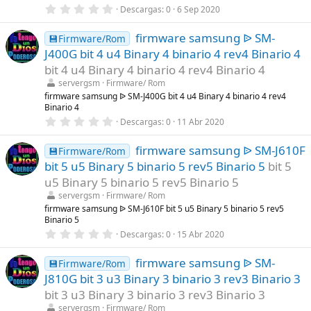
a
0
Descargas
0
6 Sep 2020
(
,
s
0
)
firmware samsung ᐉ SM-
0
💾Firmware/Rom
e
J400G bit 4 u4 Binary 4 binario 4 rev4 Binario 4
s
t
bit 4 u4 Binary 4 binario 4 rev4 Binario 4
r
servergsm
Firmware/ Rom
e
l
firmware samsung ᐉ SM-J400G bit 4 u4 Binary 4 binario 4 rev4
l
Binario 4
a
0
Descargas
0
11 Abr 2020
(
,
s
0
)
firmware samsung ᐉ SM-J610F
0
💾Firmware/Rom
e
bit 5 u5 Binary 5 binario 5 rev5 Binario 5
bit 5
s
t
u5 Binary 5 binario 5 rev5 Binario 5
r
servergsm
Firmware/ Rom
e
l
firmware samsung ᐉ SM-J610F bit 5 u5 Binary 5 binario 5 rev5
l
Binario 5
a
0
Descargas
0
15 Abr 2020
(
,
s
0
)
firmware samsung ᐉ SM-
0
💾Firmware/Rom
e
J810G bit 3 u3 Binary 3 binario 3 rev3 Binario 3
s
t
bit 3 u3 Binary 3 binario 3 rev3 Binario 3
r
servergsm
Firmware/ Rom
e