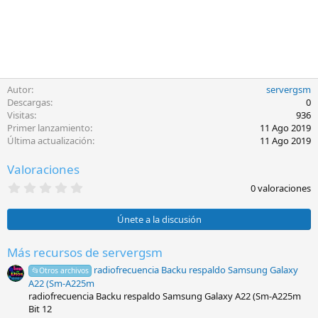
Autor
servergsm
Descargas
0
Visitas
936
Primer lanzamiento
11 Ago 2019
Última actualización
11 Ago 2019
Valoraciones
0
0 valoraciones
,
0
0
Únete a la discusión
e
s
t
Más recursos de servergsm
r
radiofrecuencia Backu respaldo Samsung Galaxy
e
📂Otros archivos
l
A22 (Sm-A225m
l
radiofrecuencia Backu respaldo Samsung Galaxy A22 (Sm-A225m
a
Bit 12
(