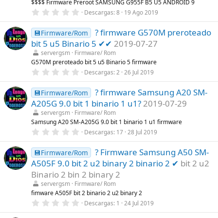
$$$$ Firmware Preroot SAMSUNG G955F B5 U5 ANDROID 9
0
Descargas
8
19 Ago 2019
,
0
? firmware G570M preroteado
0
💾Firmware/Rom
e
bit 5 u5 Binario 5 ✔✔
2019-07-27
s
t
servergsm
Firmware/ Rom
r
G570M preroteado bit 5 u5 Binario 5 firmware
e
0
Descargas
2
26 Jul 2019
l
,
l
0
a
? firmware Samsung A20 SM-
0
💾Firmware/Rom
(
e
s
A205G 9.0 bit 1 binario 1 u1?
2019-07-29
s
)
t
servergsm
Firmware/ Rom
r
Samsung A20 SM-A205G 9.0 bit 1 binario 1 u1 firmware
e
0
Descargas
17
28 Jul 2019
l
,
l
0
a
? Firmware Samsung A50 SM-
0
💾Firmware/Rom
(
e
s
A505F 9.0 bit 2 u2 binary 2 binario 2 ✔
bit 2 u2
s
)
t
Binario 2 bin 2 binary 2
r
servergsm
Firmware/ Rom
e
l
fimware A505F bit 2 binario 2 u2 binary 2
l
0
Descargas
1
24 Jul 2019
a
,
(
0