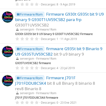
e
0
Descargas
8
9 Ago 2019
l
,
l
0
a
Firmware G930t G935t bit 9 U9
0
💾Firmware/Rom
(
e
s
binary 9 G930T1UVS9CSB2 para frp
s
)
t
G930T1UVS9CSB2
r
servergsm
Firmware/ Rom
e
l
G930t G935t bit 9 U9 binary 9 G930T1UVS9CSB2 Firmware
l
0
Descargas
1
11 Ago 2019
a
,
(
0
s
firmware G935t bit 9 Binario 9
0
💾Firmware/Rom
)
e
U9 G935TUVS9CSB2
bit 9 u9 binary 9
s
t
servergsm
Firmware/ Rom
r
G935TUVS9CSB2 firmware
e
0
Descargas
4
23 Jul 2019
l
,
l
0
a
Firmware J701F
0
💾Firmware/Rom
(
e
s
J701FDDU8CSK4
bit 8 u8 Binary 8 binario 8
s
)
t
rev8 Binario 8
r
servergsm
Firmware/ Rom
e
l
J701F J701FDDU8CSK4 Firmware
l
0
Descargas
0
23 Ene 2021
a
,