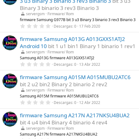
3 u3 Binary 3 binario 3 rev3 Binario 3
bit 3 u3
s
)
t
Binary 3 binario 3 rev3 Binario 3
r
servergsm
Firmware/ Rom
e
l
firmware Samsung G977B bit 3 u3 Binary 3 binario 3 rev3 Binario 3
l
0
Descargas
0
17 Feb 2020
a
,
(
0
s
firmware Samsung A013G A013GXXS1ATJ2
0
)
e
Android 10
bit 1 u1 bin1 Binary 1 binario 1 rev1
s
t
servergsm
Firmware/ Rom
r
Samsung A013G firmware A013GXXS1ATJ2
e
0
Descargas
0
13 Abr 2022
l
,
l
0
a
firmware Samsung A015M A015MUBU2ATC6
0
(
e
s
bit 2 u2 bin2 Binary 2 binario 2 rev2
s
)
t
servergsm
Firmware/ Rom
r
Samsung A015M firmware A015MUBU2ATC6
e
0
Descargas
0
12 Abr 2022
l
,
l
0
a
firmware Samsung A217N A217NKSU4BUA2
0
(
e
s
bit 4 u4 bin4 Binary 4 binario 4 rev4
s
)
t
servergsm
Firmware/ Rom
r
Samsung A217N firmware A217NKSU4BUA2
e