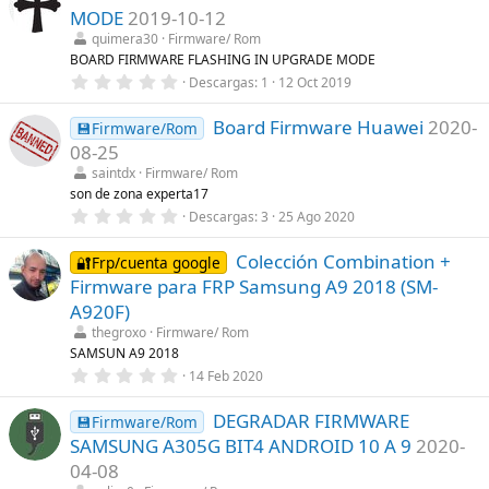
a
e
MODE
2019-10-12
(
s
s
t
quimera30
Firmware/ Rom
)
r
BOARD FIRMWARE FLASHING IN UPGRADE MODE
e
0
Descargas
1
12 Oct 2019
l
,
l
0
a
Board Firmware Huawei
2020-
0
💾Firmware/Rom
(
e
s
08-25
s
)
t
saintdx
Firmware/ Rom
r
son de zona experta17
e
0
Descargas
3
25 Ago 2020
l
,
l
0
a
Colección Combination +
0
🔐Frp/cuenta google
(
e
s
Firmware para FRP Samsung A9 2018 (SM-
s
)
t
A920F)
r
thegroxo
Firmware/ Rom
e
l
SAMSUN A9 2018
l
0
14 Feb 2020
a
,
(
0
s
DEGRADAR FIRMWARE
0
💾Firmware/Rom
)
e
SAMSUNG A305G BIT4 ANDROID 10 A 9
2020-
s
t
04-08
r