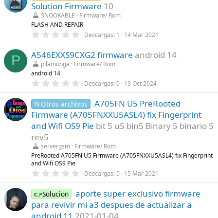
e
s
Solution Firmware
10
s
)
t
SNOOKABLE
Firmware/ Rom
r
FLASH AND REPAIR
e
0
Descargas
1
14 Mar 2021
l
,
l
0
a
A546EXXS9CXG2 firmware
android 14
0
(
P
e
s
pilamunga
Firmware/ Rom
s
)
android 14
t
r
0
Descargas
0
13 Oct 2024
e
,
l
0
l
A705FN U5 PreRooted
0
📂Otros archivos
a
e
Firmware (A705FNXXU5ASL4) fix Fingerprint
(
s
s
t
and Wifi OS9 Pie
bit 5 u5 bin5 Binary 5 binario 5
)
r
rev5
e
l
servergsm
Firmware/ Rom
l
PreRooted A705FN U5 Firmware (A705FNXXU5ASL4) fix Fingerprint
a
and Wifi OS9 Pie
(
s
0
Descargas
0
15 Mar 2021
)
,
0
aporte super exclusivo firmware
0
👉Solucion
e
para revivir mi a3 despues de actualizar a
s
t
android 11
2021-01-04