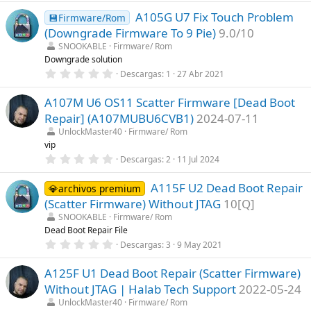
l
0
l
A105G U7 Fix Touch Problem
0
💾Firmware/Rom
a
e
(Downgrade Firmware To 9 Pie)
9.0/10
(
s
s
t
SNOOKABLE
Firmware/ Rom
)
r
Downgrade solution
e
0
Descargas
1
27 Abr 2021
l
,
l
0
a
A107M U6 OS11 Scatter Firmware [Dead Boot
0
(
e
s
Repair] (A107MUBU6CVB1)
2024-07-11
s
)
t
UnlockMaster40
Firmware/ Rom
r
vip
e
0
Descargas
2
11 Jul 2024
l
,
l
0
a
A115F U2 Dead Boot Repair
0
💎archivos premium
(
e
s
(Scatter Firmware) Without JTAG
10[Q]
s
)
t
SNOOKABLE
Firmware/ Rom
r
Dead Boot Repair File
e
0
Descargas
3
9 May 2021
l
,
l
0
a
A125F U1 Dead Boot Repair (Scatter Firmware)
0
(
e
s
Without JTAG | Halab Tech Support
2022-05-24
s
)
t
UnlockMaster40
Firmware/ Rom