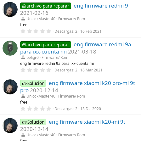
0
s
eng firmware redmi 9
0
🧰archivo para reparar
)
e
2021-02-16
s
t
UnlockMaster40
Firmware/ Rom
r
free
e
0
Descargas
2
16 Feb 2021
l
,
l
0
a
eng firmware redmi 9a
0
🧰archivo para reparar
(
e
s
para ixx-cuenta mi
2021-03-18
s
)
t
peligr0
Firmware/ Rom
r
eng firmware redmi 9a para ixx-cuenta mi
e
0
Descargas
2
18 Mar 2021
l
,
l
0
a
eng firmware xiaomi k20 pro-mi 9t
0
👉Solucion
(
e
s
pro
2020-12-14
s
)
t
UnlockMaster40
Firmware/ Rom
r
free
e
0
Descargas
2
13 Dic 2020
l
,
l
0
a
eng firmware xiaomi k20-mi 9t
0
👉Solucion
(
e
s
2020-12-14
s
)
t
UnlockMaster40
Firmware/ Rom
r
free