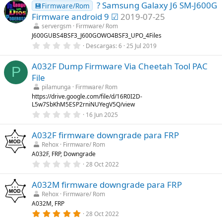
s
? Samsung Galaxy J6 SM-J600G
0
💾Firmware/Rom
)
e
Firmware android 9 ☑
2019-07-25
s
t
servergsm
Firmware/ Rom
r
J600GUBS4BSF3_J600GOWO4BSF3_UPO_4Files
e
0
Descargas
6
25 Jul 2019
l
,
l
0
a
A032F Dump Firmware Via Cheetah Tool PAC
0
(
P
e
s
File
s
)
t
pilamunga
Firmware/ Rom
r
https://drive.google.com/file/d/16R0I2D-
e
L5w7SbKhM5ESP2rniNUYegV5Q/view
l
0
l
16 Jun 2025
,
a
0
(
A032F firmware downgrade para FRP
0
s
e
)
Rehox
Firmware/ Rom
s
A032F, FRP, Downgrade
t
r
0
28 Oct 2022
e
,
l
0
l
A032M firmware downgrade para FRP
0
a
e
Rehox
Firmware/ Rom
(
s
A032M, FRP
s
t
)
r
5
28 Oct 2022
e
,