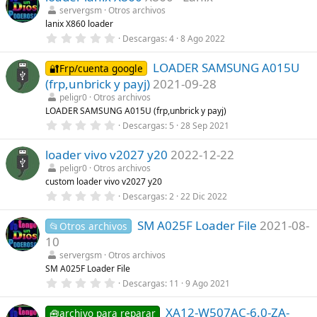
)
e
servergsm
Otros archivos
s
lanix X860 loader
t
r
0
Descargas
4
8 Ago 2022
e
,
l
0
l
LOADER SAMSUNG A015U
0
🔐Frp/cuenta google
a
e
(frp,unbrick y payj)
2021-09-28
(
s
s
t
peligr0
Otros archivos
)
r
LOADER SAMSUNG A015U (frp,unbrick y payj)
e
0
Descargas
5
28 Sep 2021
l
,
l
0
a
loader vivo v2027 y20
2022-12-22
0
(
e
s
peligr0
Otros archivos
s
)
custom loader vivo v2027 y20
t
r
0
Descargas
2
22 Dic 2022
e
,
l
0
l
SM A025F Loader File
2021-08-
0
📂Otros archivos
a
e
10
(
s
s
t
servergsm
Otros archivos
)
r
SM A025F Loader File
e
0
Descargas
11
9 Ago 2021
l
,
l
0
a
XA12-W507AC-6.0-ZA-
0
🧰archivo para reparar
(