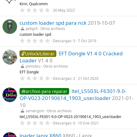
s
)
Kirin, Qualcomm
t
r
0
26 May 2022
e
,
l
0
l
custom loader spd para nck
2019-10-07
0
a
e
peligr0
Otros archivos
(
s
custom loader spd
s
t
)
r
0
Descargas
5
7 Oct 2019
e
,
l
0
l
EFT Dongle V1 4 0 Cracked
0
🔓Unlock/Liberar
a
e
Loader
V1 4 0
(
s
s
t
yomotzu
Otros archivos
)
r
EFT Dongle
e
0
Descargas
2
21 Oct 2020
l
,
l
0
a
itel_L5503L-F6301-9.0-
0
🧰archivo para reparar
(
e
s
OP-V023-20190614_1903_user.loader
2021-01-
s
)
t
10
r
servergsm
Otros archivos
e
l
itel_L5503L-F6301-9.0-OP-V023-20190614_1903_user.loader
l
0
Descargas
0
10 Ene 2021
a
,
(
0
s
loader lanix X860
X860 - Lanix
0