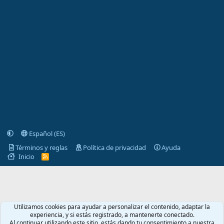
Español (ES)
Términos y reglas
Política de privacidad
Ayuda
Inicio
R
S
S
Utilizamos cookies para ayudar a personalizar el contenido, adaptar la
experiencia, y si estás registrado, a mantenerte conectado.
Al continuar utilizando este sitio, estás dando tu consentimiento a nuestra