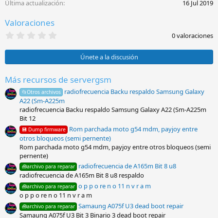
Última actualización
16 Jul 2019
n
e
Valoraciones
s
:
0
0 valoraciones
,
0
0
Únete a la discusión
e
s
t
Más recursos de servergsm
r
radiofrecuencia Backu respaldo Samsung Galaxy
e
📂Otros archivos
l
A22 (Sm-A225m
l
radiofrecuencia Backu respaldo Samsung Galaxy A22 (Sm-A225m
a
Bit 12
(
s
Rom parchada moto g54 mdm, payjoy entre
💾 Dump firmware
)
otros bloqueos (semi pernente)
Rom parchada moto g54 mdm, payjoy entre otros bloqueos (semi
pernente)
radiofrecuencia de A165m Bit 8 u8
🧰archivo para reparar
radiofrecuencia de A165m Bit 8 u8 respaldo
o p p o re n o 11 n v r a m
🧰archivo para reparar
o p p o re n o 11 n v r a m
Samaung A075f U3 dead boot repair
🧰archivo para reparar
Samaung A075f U3 Bit 3 Binario 3 dead boot repair