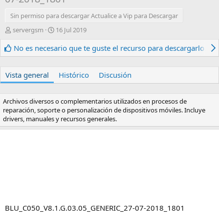
Sin permiso para descargar Actualice a Vip para Descargar
A
F
servergsm
16 Jul 2019
u
e
t
c
No es necesario que te guste el recurso para descargarlo.
o
h
r
a
d
Vista general
Histórico
Discusión
e
c
r
Archivos diversos o complementarios utilizados en procesos de
e
reparación, soporte o personalización de dispositivos móviles. Incluye
a
drivers, manuales y recursos generales.
c
i
ó
n
BLU_C050_V8.1.G.03.05_GENERIC_27-07-2018_1801