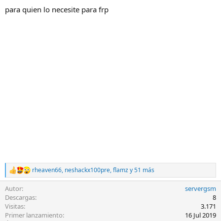
para quien lo necesite para frp
rheaven66
,
neshackx100pre
,
flamz
y 51 más
R
e
Autor
servergsm
a
c
Descargas
8
c
Visitas
3.171
i
Primer lanzamiento
16 Jul 2019
o