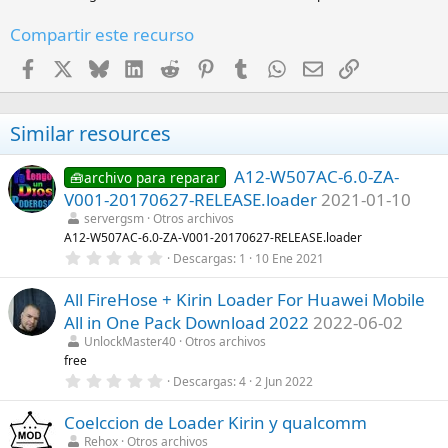
Compartir este recurso
Facebook
X
Bluesky
LinkedIn
Reddit
Pinterest
Tumblr
WhatsApp
Email
Enlace
Similar resources
A12-W507AC-6.0-ZA-
🧰archivo para reparar
V001-20170627-RELEASE.loader
2021-01-10
servergsm
Otros archivos
A12-W507AC-6.0-ZA-V001-20170627-RELEASE.loader
0
Descargas
1
10 Ene 2021
,
0
All FireHose + Kirin Loader For Huawei Mobile
0
e
All in One Pack Download 2022
2022-06-02
s
t
UnlockMaster40
Otros archivos
r
free
e
0
Descargas
4
2 Jun 2022
l
,
l
0
a
Coelccion de Loader Kirin y qualcomm
0
(
e
s
Rehox
Otros archivos