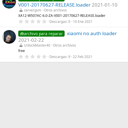
e
s
V001-20170627-RELEASE.loader
2021-01-10
s
)
t
servergsm
Otros archivos
r
XA12-W507AC-6.0-ZA-V001-20170627-RELEASE.loader
e
0
Descargas
0
10 Ene 2021
l
,
l
0
a
xiaomi no auth loader
0
🧰archivo para reparar
(
e
s
2021-02-22
s
)
t
UnlockMaster40
Otros archivos
r
free
e
0
Descargas
9
22 Feb 2021
l
,
l
0
a
0
(
e
s
s
)
t
r
e
l
l
a
(
s
)