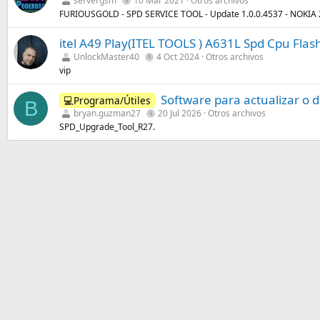
servergsm
10 Mar 2021
Otros archivos
FURIOUSGOLD - SPD SERVICE TOOL - Update 1.0.0.4537 - NOKIA
itel A49 Play(ITEL TOOLS ) A631L Spd Cpu Fla
UnlockMaster40
4 Oct 2024
Otros archivos
vip
Software para actualizar o
💻Programa/Útiles
B
bryan.guzman27
20 Jul 2026
Otros archivos
SPD_Upgrade_Tool_R27.