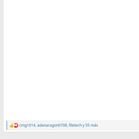
cmg1014
,
adanaragon0708
,
filetech
y 55 más
R
e
a