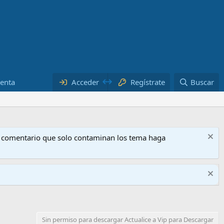
uenta
Acceder
Regístrate
Buscar
o comentario que solo contaminan los tema haga
Sin permiso para descargar Actualice a Vip para Descargar