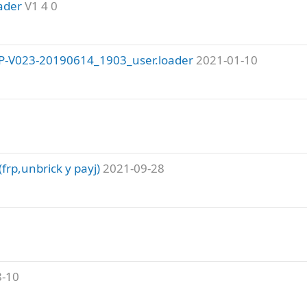
ader
V1 4 0
OP-V023-20190614_1903_user.loader
2021-01-10
p,unbrick y payj)
2021-09-28
8-10