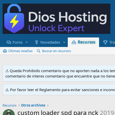
Recursos
Foros
Novedades
Tro
Últimas reseñas
Buscar en recursos
⚠ Queda Prohibido comentario que no aporten nada a los tem
comentario de interes comentario que encuentre que no tien
⚠️ Por favor leer el Reglamento para evitar sanciones e incon
Recursos
Otros archivos
custom loader spd para nck
2019