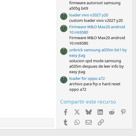
l
firmware autoroot samsung
a
a505g bit9
(
s
loader vivo v2027 y20
)
custom loader vivo v2027 y20
Firmware W&O Max20 android
10 mt6580
Firmware W&O Max20 android
10 mt6580
unbrick samsung a035m bit1 by
easy jtag
solucion spd mode samsung
a035m despues de leer info by
easy jtag
loader for oppo a72
archivo para frp o hard reset
oppo a72
Compartir este recurso
Facebook
X
Bluesky
LinkedIn
Reddit
Pint
Tumblr
WhatsApp
Email
Enlace