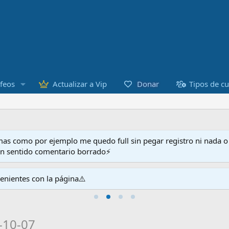
Donar
feos
Actualizar a Vip
Tipos de c
as como por ejemplo me quedo full sin pegar registro ni nada 
en sentido comentario borrado⚡
venientes con la página⚠️
-10-07