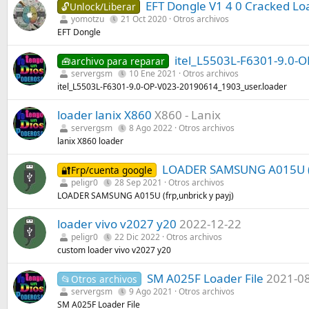
EFT Dongle V1 4 0 Cracked Lo
🔓Unlock/Liberar
yomotzu
21 Oct 2020
Otros archivos
EFT Dongle
itel_L5503L-F6301-9.0-
🧰archivo para reparar
servergsm
10 Ene 2021
Otros archivos
itel_L5503L-F6301-9.0-OP-V023-20190614_1903_user.loader
loader lanix X860
X860 - Lanix
servergsm
8 Ago 2022
Otros archivos
lanix X860 loader
LOADER SAMSUNG A015U (fr
🔐Frp/cuenta google
peligr0
28 Sep 2021
Otros archivos
LOADER SAMSUNG A015U (frp,unbrick y payj)
loader vivo v2027 y20
2022-12-22
peligr0
22 Dic 2022
Otros archivos
custom loader vivo v2027 y20
SM A025F Loader File
2021-0
📂Otros archivos
servergsm
9 Ago 2021
Otros archivos
SM A025F Loader File