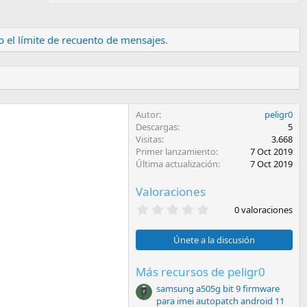
 el límite de recuento de mensajes.
Autor
peligr0
Descargas
5
Visitas
3.668
Primer lanzamiento
7 Oct 2019
Última actualización
7 Oct 2019
Valoraciones
0
0 valoraciones
,
0
0
Únete a la discusión
e
s
t
Más recursos de peligr0
r
samsung a505g bit 9 firmware
e
l
para imei autopatch android 11