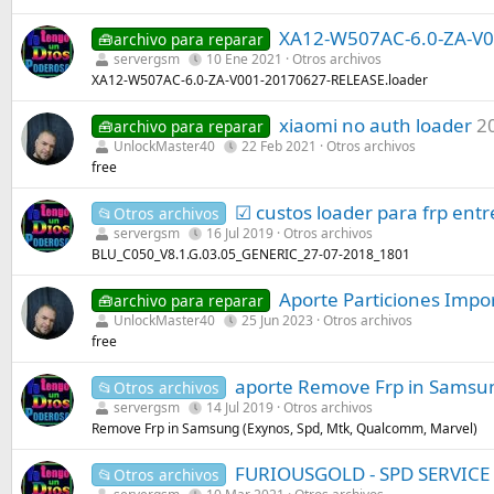
XA12-W507AC-6.0-ZA-V0
🧰archivo para reparar
servergsm
10 Ene 2021
Otros archivos
XA12-W507AC-6.0-ZA-V001-20170627-RELEASE.loader
xiaomi no auth loader
2
🧰archivo para reparar
UnlockMaster40
22 Feb 2021
Otros archivos
free
☑ custos loader para frp entr
📂Otros archivos
servergsm
16 Jul 2019
Otros archivos
BLU_C050_V8.1.G.03.05_GENERIC_27-07-2018_1801
Aporte Particiones Impo
🧰archivo para reparar
UnlockMaster40
25 Jun 2023
Otros archivos
free
aporte Remove Frp in Samsun
📂Otros archivos
servergsm
14 Jul 2019
Otros archivos
Remove Frp in Samsung (Exynos, Spd, Mtk, Qualcomm, Marvel)
FURIOUSGOLD - SPD SERVICE 
📂Otros archivos