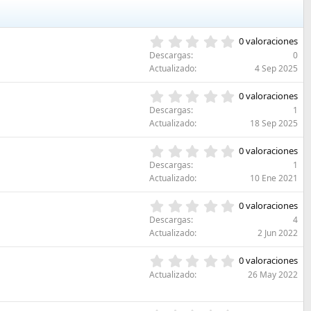
0
0 valoraciones
,
Descargas
0
0
Actualizado
4 Sep 2025
0
e
0
0 valoraciones
s
,
Descargas
1
t
0
Actualizado
18 Sep 2025
r
0
e
e
0
l
0 valoraciones
s
,
l
Descargas
1
t
0
a
Actualizado
10 Ene 2021
r
0
(
e
e
s
0
l
0 valoraciones
s
)
,
l
Descargas
4
t
0
a
Actualizado
2 Jun 2022
r
0
(
e
e
s
0
l
0 valoraciones
s
)
,
l
Actualizado
26 May 2022
t
0
a
r
0
(
e
e