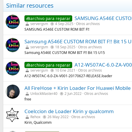
c
Similar resources
c
i
o
SAMSUNG A546E CUSTOM
🧰archivo para reparar
n
servergsm
4 Sep 2025
Otros archivos
e
SAMSUNG A546E CUSTOM ROM BIT F!!
s
:
Samsung A546E CUSTOM ROM BIT F!! Bit 15 
servergsm
18 Sep 2025
Otros archivos
Samsung A546E CUSTOM ROM BIT F!! Bit 15 U15
A12-W507AC-6.0-ZA-V00
🧰archivo para reparar
servergsm
10 Ene 2021
Otros archivos
A12-W507AC-6.0-ZA-V001-20170627-RELEASE.loader
All FireHose + Kirin Loader For Huawei Mobil
UnlockMaster40
2 Jun 2022
Otros archivos
free
Coelccion de Loader Kirin y qualcomm
Rehox
26 May 2022
Otros archivos
Kirin, Qualcomm