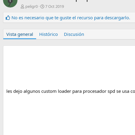
A
F
peligr0
7 Oct 2019
u
e
t
c
No es necesario que te guste el recurso para descargarlo.
o
h
r
a
d
Vista general
Histórico
Discusión
e
c
r
e
a
c
i
ó
n
les dejo algunos custom loader para procesador spd se usa c