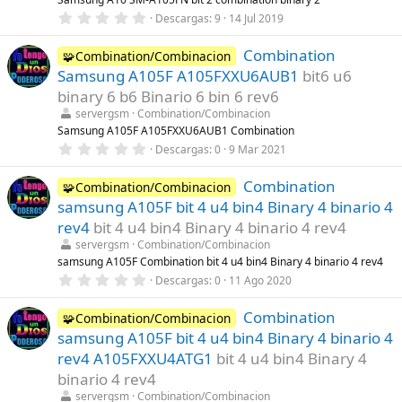
l
0
Descargas
9
14 Jul 2019
a
,
(
0
s
Combination
0
🧩Combination/Combinacion
)
e
Samsung A105F A105FXXU6AUB1
bit6 u6
s
t
binary 6 b6 Binario 6 bin 6 rev6
r
servergsm
Combination/Combinacion
e
l
Samsung A105F A105FXXU6AUB1 Combination
l
0
Descargas
0
9 Mar 2021
a
,
(
0
s
Combination
0
🧩Combination/Combinacion
)
e
samsung A105F bit 4 u4 bin4 Binary 4 binario 4
s
t
rev4
bit 4 u4 bin4 Binary 4 binario 4 rev4
r
servergsm
Combination/Combinacion
e
l
samsung A105F Combination bit 4 u4 bin4 Binary 4 binario 4 rev4
l
0
Descargas
0
11 Ago 2020
a
,
(
0
s
Combination
0
🧩Combination/Combinacion
)
e
samsung A105F bit 4 u4 bin4 Binary 4 binario 4
s
t
rev4 A105FXXU4ATG1
bit 4 u4 bin4 Binary 4
r
binario 4 rev4
e
l
servergsm
Combination/Combinacion