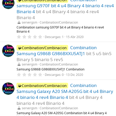
e
samsung G970F bit 4 u4 Binary 4 binario 4 rev4
s
t
Binario 4
bit 4 u4 Binary 4 binario 4 rev4
r
Binario 4
e
l
servergsm
Combination/Combinacion
l
Combination samsung G970F bit 4 u4 Binary 4 binario 4 rev4
a
Binario 4
(
s
0
Descargas
1
15 Abr 2020
)
,
0
Combination
0
🧩Combination/Combinacion
e
Samsung G986B G986BXXU5ATJ1
bit 5 u5 bin5
s
t
Binary 5 binario 5 rev5
r
servergsm
Combination/Combinacion
e
l
Samsung G986B G986BXXU5ATJ1 Combination
l
0
Descargas
0
13 Dic 2020
a
,
(
0
s
Combination
0
🧩Combination/Combinacion
)
e
Samsung Galaxy A20 SM-A205G bit 4 u4 Binary
s
t
4 binario 4 rev4 Binario 4
bit 4 u4 Binary 4
r
binario 4 rev4 Binario 4
e
l
servergsm
Combination/Combinacion
l
Samsung Galaxy A20 SM-A205G Combination bit 4 u4 Binary 4
a