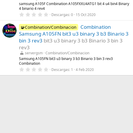
l
samsung A105F Combination A105FXXU4ATG1 bit 4 u4 bin4 Binary
a
4 binario 4 rev4
(
s
0
Descargas
0
15 Oct 2020
)
,
0
Combination
0
🧩Combination/Combinacion
e
Samsung A105FN bit3 u3 binary 3 b3 Binario 3
s
t
bin 3 rev3
bit3 u3 binary 3 b3 Binario 3 bin 3
r
rev3
e
l
servergsm
Combination/Combinacion
l
Samsung A105FN bit3 u3 binary 3 b3 Binario 3 bin 3 rev3
a
Combination
(
s
0
Descargas
1
4 Feb 2020
)
,
0
0
e
s
t
r
e
l
l
a
(
s
)