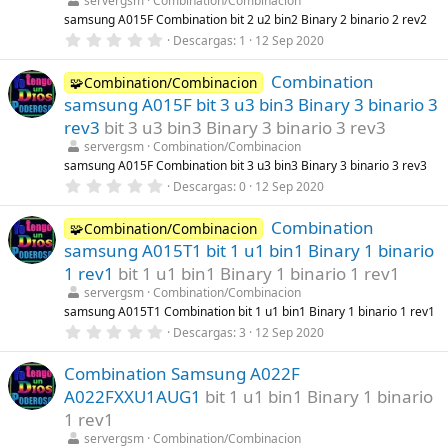
servergsm
Combination/Combinacion
e
l
samsung A015F Combination bit 2 u2 bin2 Binary 2 binario 2 rev2
l
0
Descargas
1
12 Sep 2020
a
,
(
0
s
Combination
0
🧩Combination/Combinacion
)
e
samsung A015F bit 3 u3 bin3 Binary 3 binario 3
s
t
rev3
bit 3 u3 bin3 Binary 3 binario 3 rev3
r
servergsm
Combination/Combinacion
e
l
samsung A015F Combination bit 3 u3 bin3 Binary 3 binario 3 rev3
l
0
Descargas
0
12 Sep 2020
a
,
(
0
s
Combination
0
🧩Combination/Combinacion
)
e
samsung A015T1 bit 1 u1 bin1 Binary 1 binario
s
t
1 rev1
bit 1 u1 bin1 Binary 1 binario 1 rev1
r
servergsm
Combination/Combinacion
e
l
samsung A015T1 Combination bit 1 u1 bin1 Binary 1 binario 1 rev1
l
0
Descargas
3
12 Sep 2020
a
,
(
0
s
Combination Samsung A022F
0
)
e
A022FXXU1AUG1
bit 1 u1 bin1 Binary 1 binario
s
t
1 rev1
r
servergsm
Combination/Combinacion
e