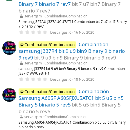
t
Binary 7 binario 7 rev7
bit 7 u7 bin7 Binary 7
r
binario 7 rev7
e
l
servergsm
Combination/Combinacion
l
Samsung J327AU J327AUCU7ATI1 Combiantion bit 7 u7 bin7 Binary
a
7 binario 7 rev7
(
s
0
Descargas
0
16 Nov 2020
)
,
0
Combiantion
0
🧩Combination/Combinacion
e
samsung J337R4 bit 9 u9 bin9 Binary 9 binario
s
t
9 rev9
bit 9 u9 bin9 Binary 9 binario 9 rev9
r
servergsm
Combination/Combinacion
e
l
samsung J337R4 bit 9 u9 bin9 Binary 9 binario 9 rev9 Combiantion
l
J337R4WWU9BTH1
a
0
Descargas
0
18 Nov 2020
(
,
s
0
)
Combinación
0
🧩Combination/Combinacion
e
Samsung A605F A605FJXU5ATC1 bit 5 u5 bin5
s
t
Binary 5 binario 5 rev5
bit 5 u5 bin5 Binary 5
r
binario 5 rev5
e
l
servergsm
Combination/Combinacion
l
Samsung A605F A605FJXU5ATC1 Combinación bit 5 u5 bin5 Binary
a
5 binario 5 rev5
(