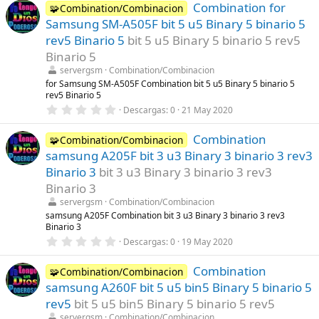
Combination for
0
🧩Combination/Combinacion
e
Samsung SM-A505F bit 5 u5 Binary 5 binario 5
s
t
rev5 Binario 5
bit 5 u5 Binary 5 binario 5 rev5
r
Binario 5
e
l
servergsm
Combination/Combinacion
l
for Samsung SM-A505F Combination bit 5 u5 Binary 5 binario 5
a
rev5 Binario 5
(
s
0
Descargas
0
21 May 2020
)
,
0
Combination
0
🧩Combination/Combinacion
e
samsung A205F bit 3 u3 Binary 3 binario 3 rev3
s
t
Binario 3
bit 3 u3 Binary 3 binario 3 rev3
r
Binario 3
e
l
servergsm
Combination/Combinacion
l
samsung A205F Combination bit 3 u3 Binary 3 binario 3 rev3
a
Binario 3
(
s
0
Descargas
0
19 May 2020
)
,
0
Combination
0
🧩Combination/Combinacion
e
samsung A260F bit 5 u5 bin5 Binary 5 binario 5
s
t
rev5
bit 5 u5 bin5 Binary 5 binario 5 rev5
r
servergsm
Combination/Combinacion