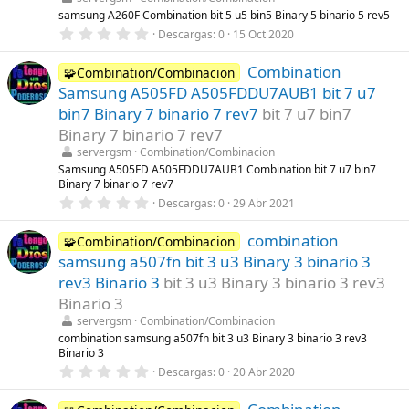
e
l
samsung A260F Combination bit 5 u5 bin5 Binary 5 binario 5 rev5
l
0
Descargas
0
15 Oct 2020
a
,
(
0
s
Combination
0
🧩Combination/Combinacion
)
e
Samsung A505FD A505FDDU7AUB1 bit 7 u7
s
t
bin7 Binary 7 binario 7 rev7
bit 7 u7 bin7
r
Binary 7 binario 7 rev7
e
l
servergsm
Combination/Combinacion
l
Samsung A505FD A505FDDU7AUB1 Combination bit 7 u7 bin7
a
Binary 7 binario 7 rev7
(
s
0
Descargas
0
29 Abr 2021
)
,
0
combination
0
🧩Combination/Combinacion
e
samsung a507fn bit 3 u3 Binary 3 binario 3
s
t
rev3 Binario 3
bit 3 u3 Binary 3 binario 3 rev3
r
Binario 3
e
l
servergsm
Combination/Combinacion
l
combination samsung a507fn bit 3 u3 Binary 3 binario 3 rev3
a
Binario 3
(
s
0
Descargas
0
20 Abr 2020
)
,
0
0