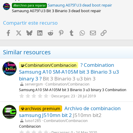
Samaung A075f U3 dead boot repair
🧰archivo para reparar
Samaung A075f U3 Bit 3 Binario 3 dead boot repair
Compartir este recurso
Facebook
X
Bluesky
LinkedIn
Reddit
Pinterest
Tumblr
WhatsApp
Email
Enlace
Similar resources
? Combination
🧩Combination/Combinacion
Samsung A10 SM-A105M bit 3 Binario 3 u3
binary 3 ?
Bit 3 Binario 3 u3 bin 3
servergsm
Combination/Combinacion
Samsung A10 SM-A105M bit 3 Binario 3 u3 binary 3 Combination
0
Descargas
23
28 Jul 2019
,
0
Archivo de combinacion
0
💎archivos premium
e
samsung J510mn bit 2
J510mn bit2
s
t
luiso1285
Combination/Combinacion
r
Combinacion
e
0
Descargas
0
24 May 2020
l