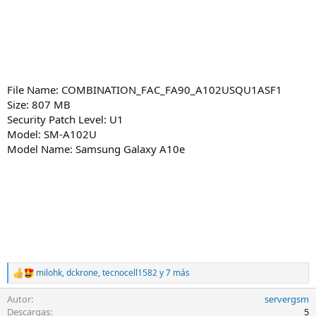
File Name: COMBINATION_FAC_FA90_A102USQU1ASF1
Size: 807 MB
Security Patch Level: U1
Model: SM-A102U
Model Name: Samsung Galaxy A10e
milohk
,
dckrone
,
tecnocell1582
y 7 más
R
e
Autor
servergsm
a
c
Descargas
5