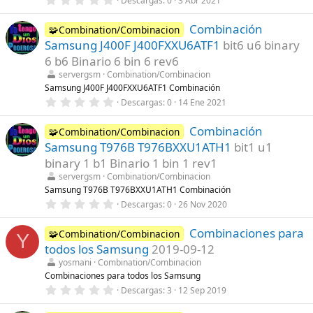
Descargas
0
3 Abr 2021
a
,
(
0
s
Combinación
0
🧩Combination/Combinacion
)
e
Samsung J400F J400FXXU6ATF1
bit6 u6 binary
s
t
6 b6 Binario 6 bin 6 rev6
r
servergsm
Combination/Combinacion
e
l
Samsung J400F J400FXXU6ATF1 Combinación
l
0
Descargas
0
14 Ene 2021
a
,
(
0
s
Combinación
0
🧩Combination/Combinacion
)
e
Samsung T976B T976BXXU1ATH1
bit1 u1
s
t
binary 1 b1 Binario 1 bin 1 rev1
r
servergsm
Combination/Combinacion
e
l
Samsung T976B T976BXXU1ATH1 Combinación
l
0
Descargas
0
26 Nov 2020
a
,
(
0
s
Combinaciones para
0
🧩Combination/Combinacion
Y
)
e
todos los Samsung
2019-09-12
s
t
yosmani
Combination/Combinacion
r
Combinaciones para todos los Samsung
e
0
Descargas
3
12 Sep 2019
l
,
l
0
a