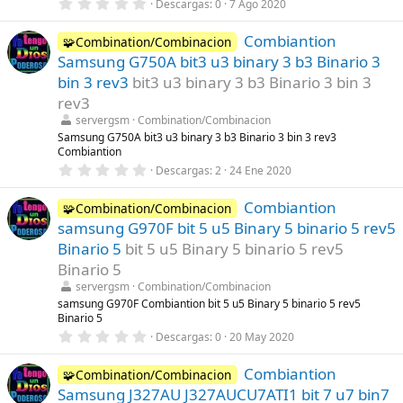
0
Descargas
0
7 Ago 2020
a
,
(
0
s
Combiantion
0
🧩Combination/Combinacion
)
e
Samsung G750A bit3 u3 binary 3 b3 Binario 3
s
t
bin 3 rev3
bit3 u3 binary 3 b3 Binario 3 bin 3
r
rev3
e
l
servergsm
Combination/Combinacion
l
Samsung G750A bit3 u3 binary 3 b3 Binario 3 bin 3 rev3
a
Combiantion
(
s
0
Descargas
2
24 Ene 2020
)
,
0
Combiantion
0
🧩Combination/Combinacion
e
samsung G970F bit 5 u5 Binary 5 binario 5 rev5
s
t
Binario 5
bit 5 u5 Binary 5 binario 5 rev5
r
Binario 5
e
l
servergsm
Combination/Combinacion
l
samsung G970F Combiantion bit 5 u5 Binary 5 binario 5 rev5
a
Binario 5
(
s
0
Descargas
0
20 May 2020
)
,
0
Combiantion
0
🧩Combination/Combinacion
e
Samsung J327AU J327AUCU7ATI1 bit 7 u7 bin7
s