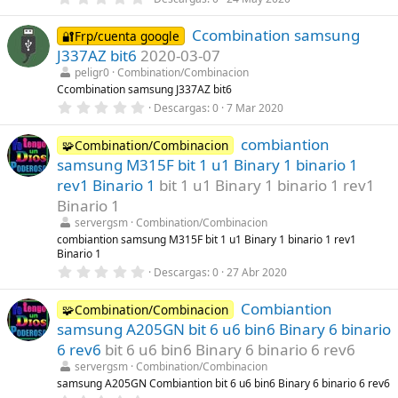
,
l
0
a
Ccombination samsung
0
🔐Frp/cuenta google
(
e
s
J337AZ bit6
2020-03-07
s
)
t
peligr0
Combination/Combinacion
r
Ccombination samsung J337AZ bit6
e
0
Descargas
0
7 Mar 2020
l
,
l
0
a
combiantion
0
🧩Combination/Combinacion
(
e
s
samsung M315F bit 1 u1 Binary 1 binario 1
s
)
t
rev1 Binario 1
bit 1 u1 Binary 1 binario 1 rev1
r
Binario 1
e
l
servergsm
Combination/Combinacion
l
combiantion samsung M315F bit 1 u1 Binary 1 binario 1 rev1
a
Binario 1
(
s
0
Descargas
0
27 Abr 2020
)
,
0
Combiantion
0
🧩Combination/Combinacion
e
samsung A205GN bit 6 u6 bin6 Binary 6 binario
s
t
6 rev6
bit 6 u6 bin6 Binary 6 binario 6 rev6
r
servergsm
Combination/Combinacion
e
l
samsung A205GN Combiantion bit 6 u6 bin6 Binary 6 binario 6 rev6
l