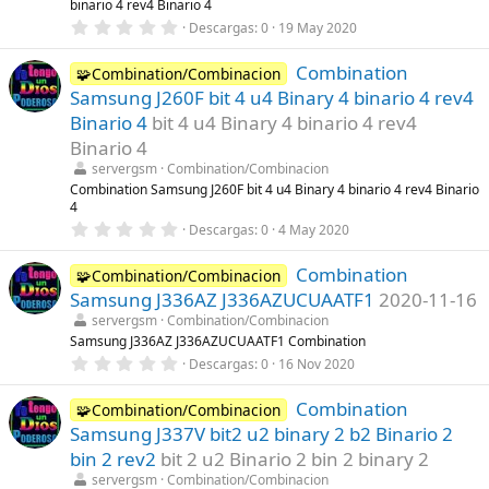
binario 4 rev4 Binario 4
(
s
0
Descargas
0
19 May 2020
)
,
0
Combination
0
🧩Combination/Combinacion
e
Samsung J260F bit 4 u4 Binary 4 binario 4 rev4
s
t
Binario 4
bit 4 u4 Binary 4 binario 4 rev4
r
Binario 4
e
l
servergsm
Combination/Combinacion
l
Combination Samsung J260F bit 4 u4 Binary 4 binario 4 rev4 Binario
a
4
(
s
0
Descargas
0
4 May 2020
)
,
0
Combination
0
🧩Combination/Combinacion
e
Samsung J336AZ J336AZUCUAATF1
2020-11-16
s
t
servergsm
Combination/Combinacion
r
Samsung J336AZ J336AZUCUAATF1 Combination
e
0
Descargas
0
16 Nov 2020
l
,
l
0
a
Combination
0
🧩Combination/Combinacion
(
e
s
Samsung J337V bit2 u2 binary 2 b2 Binario 2
s
)
t
bin 2 rev2
bit 2 u2 Binario 2 bin 2 binary 2
r
servergsm
Combination/Combinacion
e