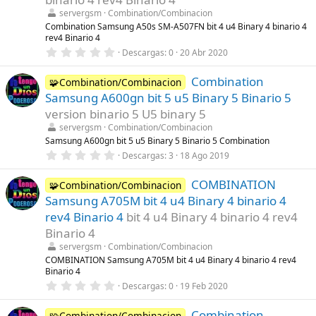
l
servergsm
Combination/Combinacion
l
Combination Samsung A50s SM-A507FN bit 4 u4 Binary 4 binario 4
a
rev4 Binario 4
(
s
0
Descargas
0
20 Abr 2020
)
,
0
Combination
0
🧩Combination/Combinacion
e
Samsung A600gn bit 5 u5 Binary 5 Binario 5
s
t
version binario 5 U5 binary 5
r
servergsm
Combination/Combinacion
e
l
Samsung A600gn bit 5 u5 Binary 5 Binario 5 Combination
l
0
Descargas
3
18 Ago 2019
a
,
(
0
s
COMBINATION
0
🧩Combination/Combinacion
)
e
Samsung A705M bit 4 u4 Binary 4 binario 4
s
t
rev4 Binario 4
bit 4 u4 Binary 4 binario 4 rev4
r
Binario 4
e
l
servergsm
Combination/Combinacion
l
COMBINATION Samsung A705M bit 4 u4 Binary 4 binario 4 rev4
a
Binario 4
(
s
0
Descargas
0
19 Feb 2020
)
,
0
Combination
0
🧩Combination/Combinacion