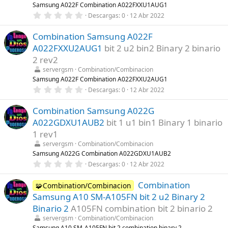
l
Samsung A022F Combination A022FXXU1AUG1
l
0
Descargas
0
12 Abr 2022
a
,
(
0
s
Combination Samsung A022F
0
)
e
A022FXXU2AUG1
bit 2 u2 bin2 Binary 2 binario
s
t
2 rev2
r
servergsm
Combination/Combinacion
e
l
Samsung A022F Combination A022FXXU2AUG1
l
0
Descargas
0
12 Abr 2022
a
,
(
0
s
Combination Samsung A022G
0
)
e
A022GDXU1AUB2
bit 1 u1 bin1 Binary 1 binario
s
t
1 rev1
r
servergsm
Combination/Combinacion
e
l
Samsung A022G Combination A022GDXU1AUB2
l
0
Descargas
0
12 Abr 2022
a
,
(
0
s
Combination
0
🧩Combination/Combinacion
)
e
Samsung A10 SM-A105FN bit 2 u2 Binary 2
s
t
Binario 2
A105FN combination bit 2 binario 2
r
servergsm
Combination/Combinacion
e
l
Samsung A10 SM-A105FN bit 2 combination binary 2