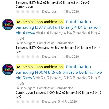
l
Samsung J337V bit2 u2 binary 2 b2 Binario 2 bin 2 rev2
l
Combination
a
0
Descargas
1
14 Ene 2020
(
,
s
0
)
Combination
0
🧩Combination/Combinacion
e
Samsung J337V bit4 u4 binary 4 b4 Binario 4
s
t
bin 4 rev4
bit4 u4 binary 4 b4 Binario 4 bin 4
r
rev4
e
l
servergsm
Combination/Combinacion
l
Samsung J337V Combination bit4 u4 binary 4 b4 Binario 4 bin 4
a
rev4
(
s
0
Descargas
1
14 Ene 2020
)
,
0
Combination
0
🧩Combination/Combinacion
e
Samsung J400M bit5 u5 binary 5 b5 Binario 5
s
t
bin 5 rev5
bit5 u5 binary 5 b5 Binario 5 bin 5
r
rev5
e
l
servergsm
Combination/Combinacion
l
Combination Samsung J400M bit5 u5 binary 5 b5 Binario 5 bin 5
a
rev5
(
s
0
Descargas
5
4 Feb 2020
)
,
0