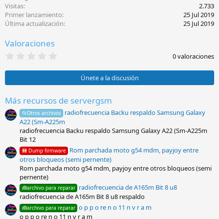
c
Visitas
2.733
i
Primer lanzamiento
25 Jul 2019
o
Última actualización
25 Jul 2019
n
e
Valoraciones
s
:
0
0 valoraciones
,
0
0
Únete a la discusión
e
s
t
Más recursos de servergsm
r
radiofrecuencia Backu respaldo Samsung Galaxy
e
📂Otros archivos
l
A22 (Sm-A225m
l
radiofrecuencia Backu respaldo Samsung Galaxy A22 (Sm-A225m
a
Bit 12
(
s
Rom parchada moto g54 mdm, payjoy entre
💾 Dump firmware
)
otros bloqueos (semi pernente)
Rom parchada moto g54 mdm, payjoy entre otros bloqueos (semi
pernente)
radiofrecuencia de A165m Bit 8 u8
🧰archivo para reparar
radiofrecuencia de A165m Bit 8 u8 respaldo
o p p o re n o 11 n v r a m
🧰archivo para reparar
o p p o re n o 11 n v r a m