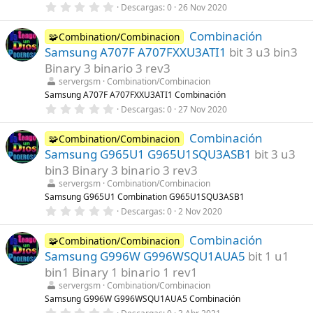
s
0
Descargas
0
26 Nov 2020
)
,
0
Combinación
0
🧩Combination/Combinacion
e
Samsung A707F A707FXXU3ATI1
bit 3 u3 bin3
s
t
Binary 3 binario 3 rev3
r
servergsm
Combination/Combinacion
e
l
Samsung A707F A707FXXU3ATI1 Combinación
l
0
Descargas
0
27 Nov 2020
a
,
(
0
s
Combinación
0
🧩Combination/Combinacion
)
e
Samsung G965U1 G965U1SQU3ASB1
bit 3 u3
s
t
bin3 Binary 3 binario 3 rev3
r
servergsm
Combination/Combinacion
e
l
Samsung G965U1 Combination G965U1SQU3ASB1
l
0
Descargas
0
2 Nov 2020
a
,
(
0
s
Combinación
0
🧩Combination/Combinacion
)
e
Samsung G996W G996WSQU1AUA5
bit 1 u1
s
t
bin1 Binary 1 binario 1 rev1
r
servergsm
Combination/Combinacion
e
l
Samsung G996W G996WSQU1AUA5 Combinación
l
0