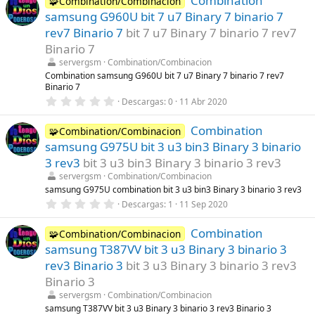
Combination
🧩Combination/Combinacion
e
samsung G960U bit 7 u7 Binary 7 binario 7
s
t
rev7 Binario 7
bit 7 u7 Binary 7 binario 7 rev7
r
Binario 7
e
l
servergsm
Combination/Combinacion
l
Combination samsung G960U bit 7 u7 Binary 7 binario 7 rev7
a
Binario 7
(
s
0
Descargas
0
11 Abr 2020
)
,
0
Combination
0
🧩Combination/Combinacion
e
samsung G975U bit 3 u3 bin3 Binary 3 binario
s
t
3 rev3
bit 3 u3 bin3 Binary 3 binario 3 rev3
r
servergsm
Combination/Combinacion
e
l
samsung G975U combination bit 3 u3 bin3 Binary 3 binario 3 rev3
l
0
Descargas
1
11 Sep 2020
a
,
(
0
s
Combination
0
🧩Combination/Combinacion
)
e
samsung T387VV bit 3 u3 Binary 3 binario 3
s
t
rev3 Binario 3
bit 3 u3 Binary 3 binario 3 rev3
r
Binario 3
e
l
servergsm
Combination/Combinacion
l
samsung T387VV bit 3 u3 Binary 3 binario 3 rev3 Binario 3
a