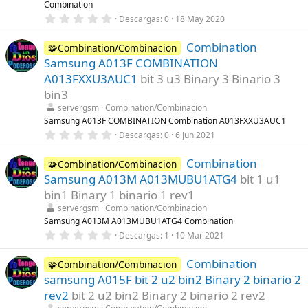
Combination
(
s
0
Descargas
0
18 May 2020
)
,
0
Combination
0
🧩Combination/Combinacion
e
Samsung A013F COMBINATION
s
t
A013FXXU3AUC1
bit 3 u3 Binary 3 Binario 3
r
bin3
e
l
servergsm
Combination/Combinacion
l
Samsung A013F COMBINATION Combination A013FXXU3AUC1
a
(
0
Descargas
0
6 Jun 2021
s
,
)
0
Combination
0
🧩Combination/Combinacion
e
Samsung A013M A013MUBU1ATG4
bit 1 u1
s
t
bin1 Binary 1 binario 1 rev1
r
servergsm
Combination/Combinacion
e
l
Samsung A013M A013MUBU1ATG4 Combination
l
0
Descargas
1
10 Mar 2021
a
,
(
0
s
Combination
0
🧩Combination/Combinacion
)
e
samsung A015F bit 2 u2 bin2 Binary 2 binario 2
s
t
rev2
bit 2 u2 bin2 Binary 2 binario 2 rev2
r