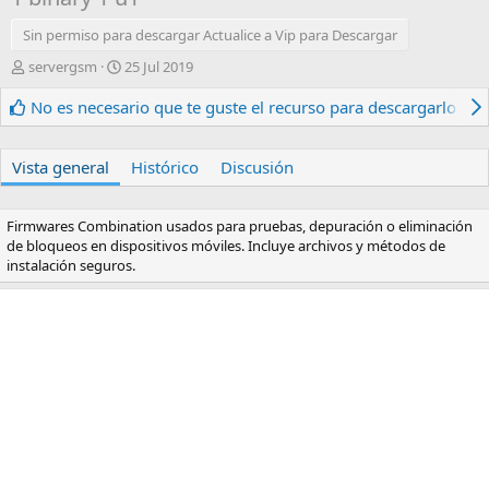
Sin permiso para descargar Actualice a Vip para Descargar
A
F
servergsm
25 Jul 2019
u
e
t
c
No es necesario que te guste el recurso para descargarlo.
o
h
r
a
d
Vista general
Histórico
Discusión
e
c
r
Firmwares Combination usados para pruebas, depuración o eliminación
e
de bloqueos en dispositivos móviles. Incluye archivos y métodos de
a
instalación seguros.
c
i
ó
n