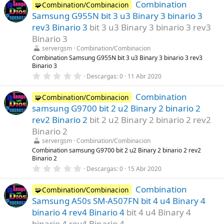
Combination
0
🧩Combination/Combinacion
(
e
s
Samsung G955N bit 3 u3 Binary 3 binario 3
s
)
t
rev3 Binario 3
bit 3 u3 Binary 3 binario 3 rev3
r
Binario 3
e
l
servergsm
Combination/Combinacion
l
Combination Samsung G955N bit 3 u3 Binary 3 binario 3 rev3
a
Binario 3
(
s
0
Descargas
0
11 Abr 2020
)
,
0
Combination
0
🧩Combination/Combinacion
e
samsung G9700 bit 2 u2 Binary 2 binario 2
s
t
rev2 Binario 2
bit 2 u2 Binary 2 binario 2 rev2
r
Binario 2
e
l
servergsm
Combination/Combinacion
l
Combination samsung G9700 bit 2 u2 Binary 2 binario 2 rev2
a
Binario 2
(
s
0
Descargas
0
15 Abr 2020
)
,
0
Combination
0
🧩Combination/Combinacion
e
Samsung A50s SM-A507FN bit 4 u4 Binary 4
s
t
binario 4 rev4 Binario 4
bit 4 u4 Binary 4
r
binario 4 rev4 Binario 4
e