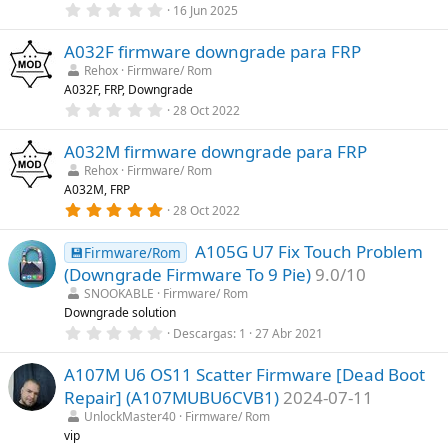
0
l
16 Jun 2025
,
a
0
(
A032F firmware downgrade para FRP
0
s
e
)
Rehox
Firmware/ Rom
s
A032F, FRP, Downgrade
t
r
0
28 Oct 2022
e
,
l
0
l
A032M firmware downgrade para FRP
0
a
e
Rehox
Firmware/ Rom
(
s
A032M, FRP
s
t
)
r
5
28 Oct 2022
e
,
l
0
l
A105G U7 Fix Touch Problem
0
💾Firmware/Rom
a
e
(Downgrade Firmware To 9 Pie)
9.0/10
(
s
s
t
SNOOKABLE
Firmware/ Rom
)
r
Downgrade solution
e
0
Descargas
1
27 Abr 2021
l
,
l
0
a
A107M U6 OS11 Scatter Firmware [Dead Boot
0
(
e
s
Repair] (A107MUBU6CVB1)
2024-07-11
s
)
t
UnlockMaster40
Firmware/ Rom
r
vip
e