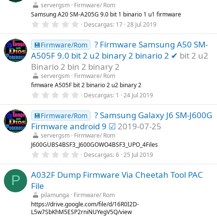
t
servergsm
Firmware/ Rom
r
Samsung A20 SM-A205G 9.0 bit 1 binario 1 u1 firmware
e
0
Descargas
17
28 Jul 2019
l
,
l
0
a
? Firmware Samsung A50 SM-
0
💾Firmware/Rom
(
e
s
A505F 9.0 bit 2 u2 binary 2 binario 2 ✔
bit 2 u2
s
)
t
Binario 2 bin 2 binary 2
r
servergsm
Firmware/ Rom
e
l
fimware A505F bit 2 binario 2 u2 binary 2
l
0
Descargas
1
24 Jul 2019
a
,
(
0
s
? Samsung Galaxy J6 SM-J600G
0
💾Firmware/Rom
)
e
Firmware android 9 ☑
2019-07-25
s
t
servergsm
Firmware/ Rom
r
J600GUBS4BSF3_J600GOWO4BSF3_UPO_4Files
e
0
Descargas
6
25 Jul 2019
l
,
l
0
a
A032F Dump Firmware Via Cheetah Tool PAC
0
(
P
e
s
File
s
)
t
pilamunga
Firmware/ Rom
r
https://drive.google.com/file/d/16R0I2D-
e
L5w7SbKhM5ESP2rniNUYegV5Q/view
l