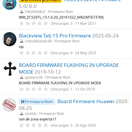
e
s
5.0/ 6.0
s
)
t
SNOOKABLE
Firmware/ Rom
r
WW_ZC520TL_13.1.0.20_20161022_MR2(MT6737M)
e
0
Descargas
3
11 Mar 2021
l
,
l
0
a
Blackview Tab 15 Pro Firmware
2025-05-24
0
(
e
s
UnlockMaster40
Firmware/ Rom
s
)
vip
t
r
0
Descargas
0
24 May 2025
e
,
l
0
l
BOARD FIRMWARE FLASHING IN UPGRADE
0
a
e
MODE
2019-10-12
(
s
s
t
quimera30
Firmware/ Rom
)
r
BOARD FIRMWARE FLASHING IN UPGRADE MODE
e
0
Descargas
1
12 Oct 2019
l
,
l
0
a
Board Firmware Huawei
2020-
0
💾Firmware/Rom
(
e
s
08-25
s
)
t
saintdx
Firmware/ Rom
r
son de zona experta17
e
0
Descargas
3
25 Ago 2020
l
,
l