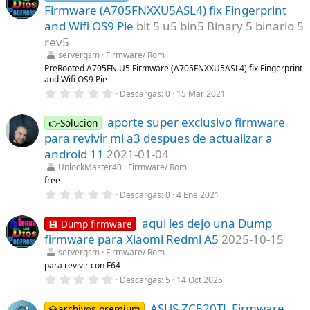
a
e
Firmware (A705FNXXU5ASL4) fix Fingerprint
(
s
s
t
and Wifi OS9 Pie
bit 5 u5 bin5 Binary 5 binario 5
)
r
rev5
e
l
servergsm
Firmware/ Rom
l
PreRooted A705FN U5 Firmware (A705FNXXU5ASL4) fix Fingerprint
a
and Wifi OS9 Pie
(
s
0
Descargas
0
15 Mar 2021
)
,
0
aporte super exclusivo firmware
0
👉Solucion
e
para revivir mi a3 despues de actualizar a
s
t
android 11
2021-01-04
r
UnlockMaster40
Firmware/ Rom
e
l
free
l
0
Descargas
0
4 Ene 2021
a
,
(
0
s
aqui les dejo una Dump
0
💾 Dump firmware
)
e
firmware para Xiaomi Redmi A5
2025-10-15
s
t
servergsm
Firmware/ Rom
r
para revivir con F64
e
0
Descargas
5
14 Oct 2025
l
,
l
0
a
ASUS ZC520TL Firmware
0
💎archivos premium
(