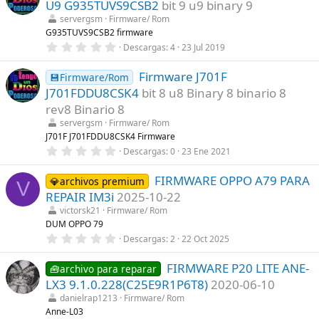
U9 G935TUVS9CSB2
bit 9 u9 binary 9
s
t
servergsm
Firmware/ Rom
r
G935TUVS9CSB2 firmware
e
0
Descargas
4
23 Jul 2019
l
,
l
0
a
Firmware J701F
0
💾Firmware/Rom
(
e
s
J701FDDU8CSK4
bit 8 u8 Binary 8 binario 8
s
)
t
rev8 Binario 8
r
servergsm
Firmware/ Rom
e
l
J701F J701FDDU8CSK4 Firmware
l
0
Descargas
0
23 Ene 2021
a
,
(
0
s
FIRMWARE OPPO A79 PARA
0
💎archivos premium
V
)
e
REPAIR IM3i
2025-10-22
s
t
victorsk21
Firmware/ Rom
r
DUM OPPO 79
e
0
Descargas
2
22 Oct 2025
l
,
l
0
a
FIRMWARE P20 LITE ANE-
0
🧰archivo para reparar
(
e
s
LX3 9.1.0.228(C25E9R1P6T8)
2020-06-10
s
)
t
danielrap1213
Firmware/ Rom
r
Anne-L03
e