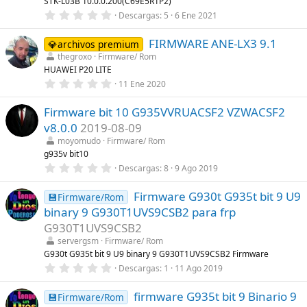
STK-L03B 10.0.0.200(C69E5R1P2)
e
0
Descargas
5
6 Ene 2021
l
,
l
0
a
FIRMWARE ANE-LX3 9.1
0
💎archivos premium
(
e
s
thegroxo
Firmware/ Rom
s
)
HUAWEI P20 LITE
t
r
0
11 Ene 2020
e
,
l
0
l
Firmware bit 10 G935VVRUACSF2 VZWACSF2
0
a
e
v8.0.0
2019-08-09
(
s
s
t
moyomudo
Firmware/ Rom
)
r
g935v bit10
e
0
Descargas
8
9 Ago 2019
l
,
l
0
a
Firmware G930t G935t bit 9 U9
0
💾Firmware/Rom
(
e
s
binary 9 G930T1UVS9CSB2 para frp
s
)
t
G930T1UVS9CSB2
r
servergsm
Firmware/ Rom
e
l
G930t G935t bit 9 U9 binary 9 G930T1UVS9CSB2 Firmware
l
0
Descargas
1
11 Ago 2019
a
,
(
0
s
firmware G935t bit 9 Binario 9
0
💾Firmware/Rom
)
e