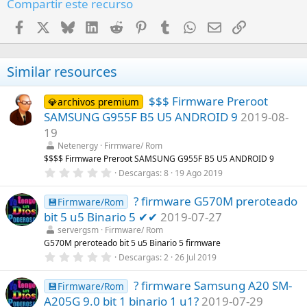
Compartir este recurso
Facebook
X
Bluesky
LinkedIn
Reddit
Pinterest
Tumblr
WhatsApp
Email
Enlace
Similar resources
$$$ Firmware Preroot
💎archivos premium
SAMSUNG G955F B5 U5 ANDROID 9
2019-08-
19
Netenergy
Firmware/ Rom
$$$$ Firmware Preroot SAMSUNG G955F B5 U5 ANDROID 9
0
Descargas
8
19 Ago 2019
,
0
? firmware G570M preroteado
0
💾Firmware/Rom
e
bit 5 u5 Binario 5 ✔✔
2019-07-27
s
t
servergsm
Firmware/ Rom
r
G570M preroteado bit 5 u5 Binario 5 firmware
e
0
Descargas
2
26 Jul 2019
l
,
l
0
a
? firmware Samsung A20 SM-
0
💾Firmware/Rom
(
e
s
A205G 9.0 bit 1 binario 1 u1?
2019-07-29
s
)