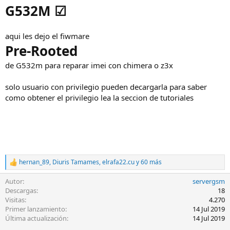
G532M ☑
aqui les dejo el fiwmare
Pre-Rooted
de G532m para reparar imei con chimera o z3x
solo usuario con privilegio pueden decargarla para saber
como obtener el privilegio lea la seccion de tutoriales
hernan_89
,
Diuris Tamames
,
elrafa22.cu
y 60 más
R
e
Autor
servergsm
a
c
Descargas
18
c
Visitas
4.270
i
Primer lanzamiento
14 Jul 2019
o
Última actualización
14 Jul 2019
n