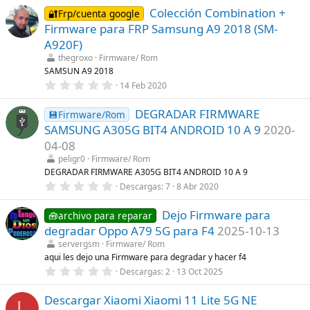
0
a
Colección Combination +
0
🔐Frp/cuenta google
(
e
s
Firmware para FRP Samsung A9 2018 (SM-
s
)
t
A920F)
r
thegroxo
Firmware/ Rom
e
l
SAMSUN A9 2018
l
0
14 Feb 2020
a
,
(
0
s
DEGRADAR FIRMWARE
0
💾Firmware/Rom
)
e
SAMSUNG A305G BIT4 ANDROID 10 A 9
2020-
s
t
04-08
r
peligr0
Firmware/ Rom
e
l
DEGRADAR FIRMWARE A305G BIT4 ANDROID 10 A 9
l
0
Descargas
7
8 Abr 2020
a
,
(
0
s
Dejo Firmware para
0
🧰archivo para reparar
)
e
degradar Oppo A79 5G para F4
2025-10-13
s
t
servergsm
Firmware/ Rom
r
aqui les dejo una Firmware para degradar y hacer f4
e
0
Descargas
2
13 Oct 2025
l
,
l
0
a
Descargar Xiaomi Xiaomi 11 Lite 5G NE
0
(
L
e