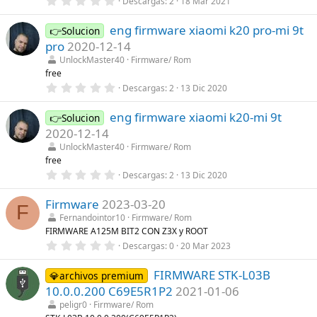
Descargas
2
18 Mar 2021
l
,
l
0
a
eng firmware xiaomi k20 pro-mi 9t
0
👉Solucion
(
e
s
pro
2020-12-14
s
)
t
UnlockMaster40
Firmware/ Rom
r
free
e
0
Descargas
2
13 Dic 2020
l
,
l
0
a
eng firmware xiaomi k20-mi 9t
0
👉Solucion
(
e
s
2020-12-14
s
)
t
UnlockMaster40
Firmware/ Rom
r
free
e
0
Descargas
2
13 Dic 2020
l
,
l
0
a
Firmware
2023-03-20
0
(
F
e
s
Fernandointor10
Firmware/ Rom
s
)
FIRMWARE A125M BIT2 CON Z3X y ROOT
t
r
0
Descargas
0
20 Mar 2023
e
,
l
0
l
FIRMWARE STK-L03B
0
💎archivos premium
a
e
10.0.0.200 C69E5R1P2
2021-01-06
(
s
s
t
peligr0
Firmware/ Rom
)
r