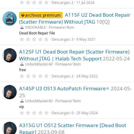
0
Descargas
2
11 Jul 2024
l
,
l
0
a
A115F U2 Dead Boot Repair
0
💎archivos premium
(
e
s
(Scatter Firmware) Without JTAG
10[Q]
s
)
t
SNOOKABLE
Firmware/ Rom
r
Dead Boot Repair File
e
0
Descargas
3
9 May 2021
l
,
l
0
a
A125F U1 Dead Boot Repair (Scatter Firmware)
0
(
e
s
Without JTAG | Halab Tech Support
2022-05-24
s
)
t
UnlockMaster40
Firmware/ Rom
r
free
e
0
Descargas
2
24 May 2022
l
,
l
0
a
A145P U3 OS13 AutoPatch Firmware⭐
2024-05-
0
(
e
s
25
s
)
t
UnlockMaster40
Firmware/ Rom
r
vip
e
0
Descargas
0
25 May 2024
l
,
l
0
a
A315G U1 OS12 Scatter Firmware [Dead Boot
0
(
e
s
Repair]
2023-09-08
s