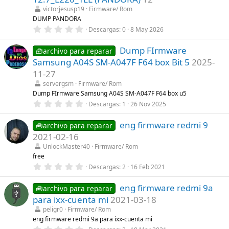
r
victorjesusp19
Firmware/ Rom
e
l
DUMP PANDORA
l
0
Descargas
0
8 May 2026
a
,
(
0
s
Dump FIrmware
0
🧰archivo para reparar
)
e
Samsung A04S SM-A047F F64 box Bit 5
2025-
s
t
11-27
r
servergsm
Firmware/ Rom
e
l
Dump FIrmware Samsung A04S SM-A047F F64 box u5
l
0
Descargas
1
26 Nov 2025
a
,
(
0
s
eng firmware redmi 9
0
🧰archivo para reparar
)
e
2021-02-16
s
t
UnlockMaster40
Firmware/ Rom
r
free
e
0
Descargas
2
16 Feb 2021
l
,
l
0
a
eng firmware redmi 9a
0
🧰archivo para reparar
(
e
s
para ixx-cuenta mi
2021-03-18
s
)
t
peligr0
Firmware/ Rom
r
eng firmware redmi 9a para ixx-cuenta mi
e
0