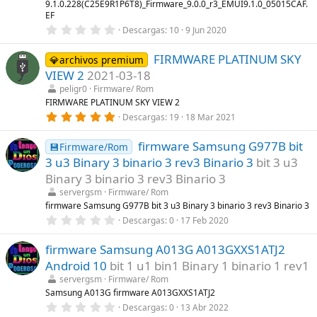
9.1.0.228(C25E9R1P6T8)_Firmware_9.0.0_r3_EMUI9.1.0_05015CAF.
l
EF
l
a
0
Descargas
10
9 Jun 2020
(
,
s
0
FIRMWARE PLATINUM SKY
)
0
💎archivos premium
e
VIEW 2
2021-03-18
s
t
peligr0
Firmware/ Rom
r
FIRMWARE PLATINUM SKY VIEW 2
e
5
Descargas
19
18 Mar 2021
l
,
l
0
a
firmware Samsung G977B bit
0
💾Firmware/Rom
(
e
s
3 u3 Binary 3 binario 3 rev3 Binario 3
bit 3 u3
s
)
t
Binary 3 binario 3 rev3 Binario 3
r
servergsm
Firmware/ Rom
e
l
firmware Samsung G977B bit 3 u3 Binary 3 binario 3 rev3 Binario 3
l
0
Descargas
0
17 Feb 2020
a
,
(
0
s
firmware Samsung A013G A013GXXS1ATJ2
0
)
e
Android 10
bit 1 u1 bin1 Binary 1 binario 1 rev1
s
t
servergsm
Firmware/ Rom
r
Samsung A013G firmware A013GXXS1ATJ2
e
0
Descargas
0
13 Abr 2022
l
,