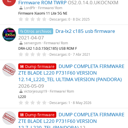
s
Firmware ROM TWRP
OS2.0.14.0.UKOCNXM
s
)
t
LordPlr
Firmware/ Rom
r
Firmware Xiaomi 11 Lite 5G NE
e
0
Descargas
0
8 Dic 2025
l
,
l
0
a
Dra-lx2 c185 usb firmware
0
📂Otros archivos
(
e
s
2021-04-07
s
)
t
servergsm
Firmware/ Rom
r
DRA-LX2 1.0.0.150(C185) USB ROM F
e
0
Descargas
0
7 Abr 2021
l
,
l
0
a
DUMP COMPLETA FIRMWARE
0
💾 Dump firmware
(
e
s
ZTE BLADE L220 P731F60 VERSION
s
)
t
12.14_L220_TEL ULTIMA VERSION (PANDORA)
r
2026-05-09
e
l
victorjesusp19
Firmware/ Rom
l
L220
a
(
0
Descargas
1
8 May 2026
s
,
)
0
DUMP COMPLETA FIRMWARE
0
💾 Dump firmware
e
ZTE BLADE L220 P731F60 VERSION
s
t
12.7_L220_TEL (PANDORA)
12