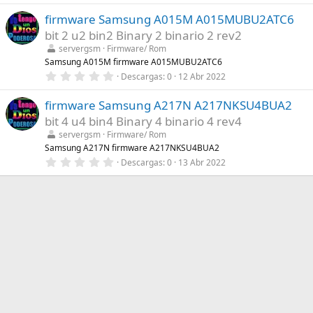
l
0
a
firmware Samsung A015M A015MUBU2ATC6
0
(
e
s
bit 2 u2 bin2 Binary 2 binario 2 rev2
s
)
t
servergsm
Firmware/ Rom
r
Samsung A015M firmware A015MUBU2ATC6
e
0
Descargas
0
12 Abr 2022
l
,
l
0
a
firmware Samsung A217N A217NKSU4BUA2
0
(
e
s
bit 4 u4 bin4 Binary 4 binario 4 rev4
s
)
t
servergsm
Firmware/ Rom
r
Samsung A217N firmware A217NKSU4BUA2
e
0
Descargas
0
13 Abr 2022
l
,
l
0
a
0
(
e
s
s
)
t
r
e
l
l
a
(
s
)