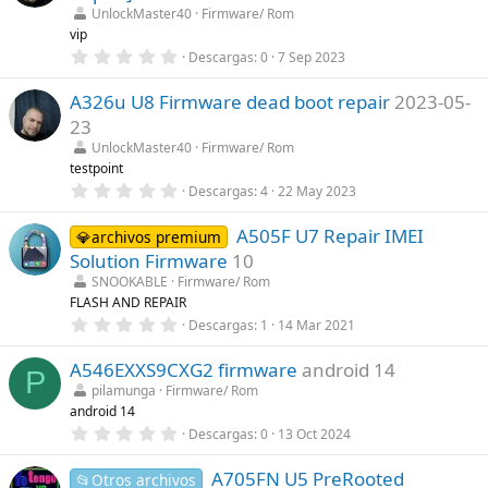
)
t
UnlockMaster40
Firmware/ Rom
r
vip
e
0
Descargas
0
7 Sep 2023
l
,
l
0
a
A326u U8 Firmware dead boot repair
2023-05-
0
(
e
s
23
s
)
t
UnlockMaster40
Firmware/ Rom
r
testpoint
e
0
Descargas
4
22 May 2023
l
,
l
0
a
A505F U7 Repair IMEI
0
💎archivos premium
(
e
s
Solution Firmware
10
s
)
t
SNOOKABLE
Firmware/ Rom
r
FLASH AND REPAIR
e
0
Descargas
1
14 Mar 2021
l
,
l
0
a
A546EXXS9CXG2 firmware
android 14
0
(
P
e
s
pilamunga
Firmware/ Rom
s
)
android 14
t
r
0
Descargas
0
13 Oct 2024
e
,
l
0
l
A705FN U5 PreRooted
0
📂Otros archivos