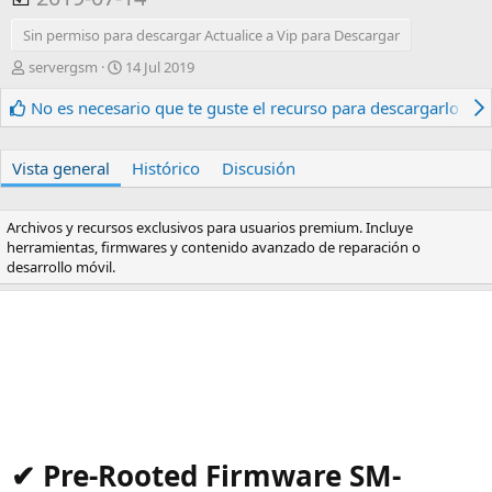
Sin permiso para descargar Actualice a Vip para Descargar
A
F
servergsm
14 Jul 2019
u
e
t
c
No es necesario que te guste el recurso para descargarlo.
o
h
r
a
d
Vista general
Histórico
Discusión
e
c
r
Archivos y recursos exclusivos para usuarios premium. Incluye
e
herramientas, firmwares y contenido avanzado de reparación o
a
desarrollo móvil.
c
i
ó
n
✔ Pre-Rooted Firmware SM-