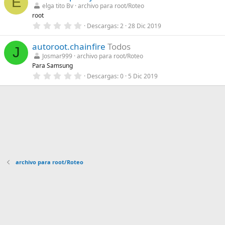
E
e
elga tito Bv
archivo para root/Roteo
s
root
t
r
0
Descargas
2
28 Dic 2019
e
,
l
0
l
autoroot.chainfire
Todos
0
J
a
e
Josmar999
archivo para root/Roteo
(
s
Para Samsung
s
t
)
r
0
Descargas
0
5 Dic 2019
e
,
l
0
l
0
a
e
(
s
s
t
)
r
e
l
l
a
(
archivo para root/Roteo
s
)