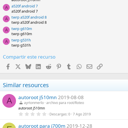
l
a520f android 7
a
A
a520f android 7
(
s
twrp a520f android 8
A
)
twrp a520f android 8
twrp g610m
A
twrp g610m
twrp g531h
A
twrp g531h
Compartir este recurso
Facebook
X
Bluesky
LinkedIn
Reddit
Pinterest
Tumblr
WhatsApp
Email
Enlace
Similar resources
autoroot j510mn
2019-08-08
A
ayrtonmerlo
archivo para root/Roteo
autoroot j510mn
0
Descargas
0
7 Ago 2019
,
0
autoroot para j700m
2019-12-28
0