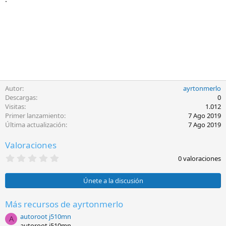
Autor
ayrtonmerlo
Descargas
0
Visitas
1.012
Primer lanzamiento
7 Ago 2019
Última actualización
7 Ago 2019
Valoraciones
0
0 valoraciones
,
0
0
Únete a la discusión
e
s
t
Más recursos de ayrtonmerlo
r
autoroot j510mn
e
A
l
autoroot j510mn