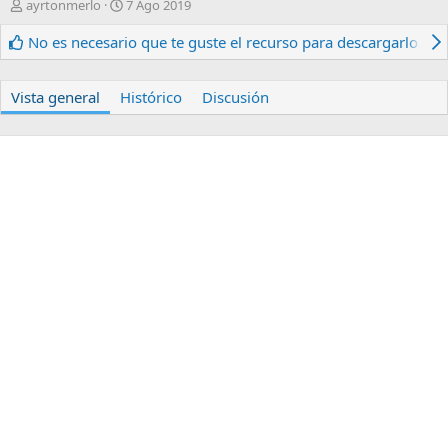
A
F
ayrtonmerlo
7 Ago 2019
u
e
t
c
No es necesario que te guste el recurso para descargarlo.
o
h
r
a
d
Vista general
Histórico
Discusión
e
c
r
e
a
c
i
ó
n
.