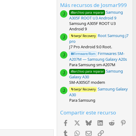
0
Más recursos de Josmar999
0
e
Samsung
🧰archivo para reparar
s
J
A305F ROOT U3 Android 9
t
r
Samsung A305F ROOT U3
e
Android 9
l
Root Samsung j7
🌀twrp/ Recovery
l
J
a
pro
(
J7 Pro Android 9.0 Root.
s
Firmwares SM-
💾Firmware/Rom
)
J
A207M — Samsung Galaxy A20s
Para Samsung sm-A207M
Samsung
🧰archivo para reparar
J
Galaxy A30
SM-A305GT modem
Samsung Galaxy
🌀twrp/ Recovery
J
A30
Para Samsung
Compartir este recurso
Facebook
X
Bluesky
LinkedIn
Reddit
Pint
Tumblr
WhatsApp
Email
Enlace