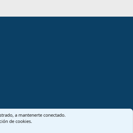
gistrado, a mantenerte conectado.
ación de cookies.
Términos y reglas
Política de privacidad
Ayuda
Inicio
R
S
S