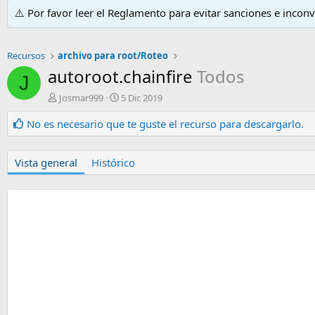
⚠️ Por favor leer el Reglamento para evitar sanciones e incon
Recursos
archivo para root/Roteo
autoroot.chainfire
Todos
J
A
F
Josmar999
5 Dic 2019
u
e
t
c
No es necesario que te guste el recurso para descargarlo.
o
h
r
a
d
Vista general
Histórico
e
c
r
e
a
c
i
ó
n