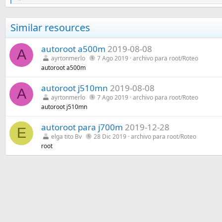
e
a
c
Similar resources
c
i
o
autoroot a500m
2019-08-08
A
n
ayrtonmerlo
7 Ago 2019
archivo para root/Roteo
e
autoroot a500m
s
:
autoroot j510mn
2019-08-08
A
ayrtonmerlo
7 Ago 2019
archivo para root/Roteo
autoroot j510mn
autoroot para j700m
2019-12-28
E
elga tito Bv
28 Dic 2019
archivo para root/Roteo
root