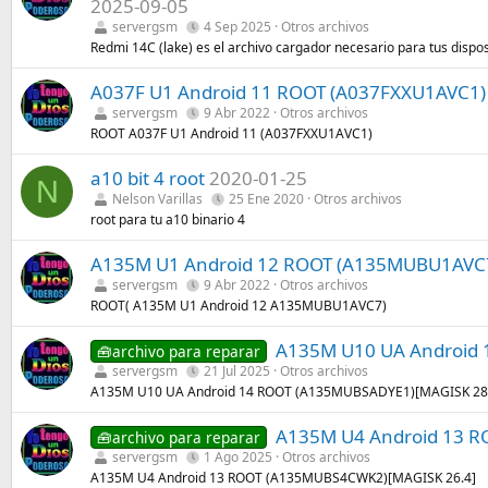
2025-09-05
servergsm
4 Sep 2025
Otros archivos
Redmi 14C (lake) es el archivo cargador necesario para tus disp
A037F U1 Android 11 ROOT (A037FXXU1AVC1)
servergsm
9 Abr 2022
Otros archivos
ROOT A037F U1 Android 11 (A037FXXU1AVC1)
a10 bit 4 root
2020-01-25
N
Nelson Varillas
25 Ene 2020
Otros archivos
root para tu a10 binario 4
A135M U1 Android 12 ROOT (A135MUBU1AVC
servergsm
9 Abr 2022
Otros archivos
ROOT( A135M U1 Android 12 A135MUBU1AVC7)
A135M U10 UA Android
🧰archivo para reparar
servergsm
21 Jul 2025
Otros archivos
A135M U10 UA Android 14 ROOT (A135MUBSADYE1)[MAGISK 28
A135M U4 Android 13 
🧰archivo para reparar
servergsm
1 Ago 2025
Otros archivos
A135M U4 Android 13 ROOT (A135MUBS4CWK2)[MAGISK 26.4]