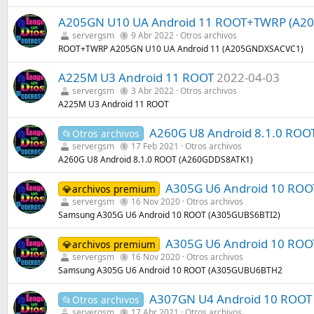
A205GN U10 UA Android 11 ROOT+TWRP (A2
servergsm
9 Abr 2022
Otros archivos
ROOT+TWRP A205GN U10 UA Android 11 (A205GNDXSACVC1)
A225M U3 Android 11 ROOT
2022-04-03
servergsm
3 Abr 2022
Otros archivos
A225M U3 Android 11 ROOT
A260G U8 Android 8.1.0 ROO
📂Otros archivos
servergsm
17 Feb 2021
Otros archivos
A260G U8 Android 8.1.0 ROOT (A260GDDS8ATK1)
A305G U6 Android 10 ROO
💎archivos premium
servergsm
16 Nov 2020
Otros archivos
Samsung A305G U6 Android 10 ROOT (A305GUBS6BTI2)
A305G U6 Android 10 RO
💎archivos premium
servergsm
16 Nov 2020
Otros archivos
Samsung A305G U6 Android 10 ROOT (A305GUBU6BTH2
A307GN U4 Android 10 ROO
📂Otros archivos
servergsm
17 Abr 2021
Otros archivos