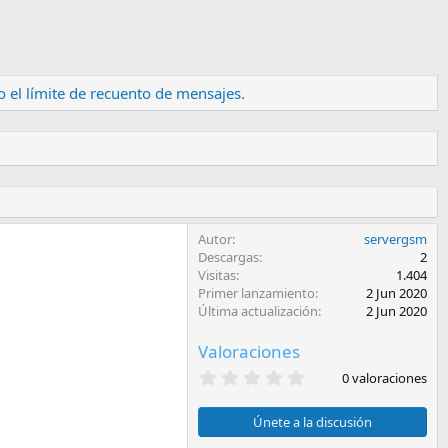
 el límite de recuento de mensajes.
Autor
servergsm
Descargas
2
Visitas
1.404
Primer lanzamiento
2 Jun 2020
Última actualización
2 Jun 2020
Valoraciones
0
0 valoraciones
,
0
0
Únete a la discusión
e