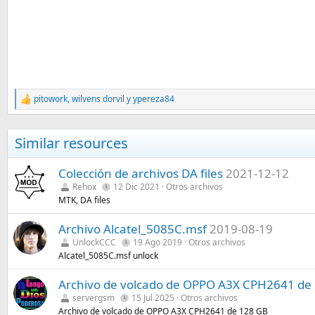
pitowork
,
wilvens dorvil
y
ypereza84
R
e
a
c
Similar resources
c
i
o
Colección de archivos DA files
2021-12-12
n
Rehox
12 Dic 2021
Otros archivos
e
MTK, DA files
s
:
Archivo Alcatel_5085C.msf
2019-08-19
UnlockCCC
19 Ago 2019
Otros archivos
Alcatel_5085C.msf unlock
Archivo de volcado de OPPO A3X CPH2641 de
servergsm
15 Jul 2025
Otros archivos
Archivo de volcado de OPPO A3X CPH2641 de 128 GB