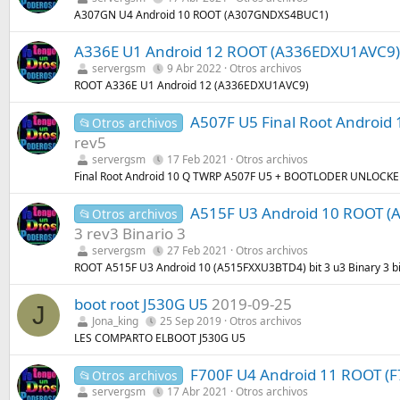
A307GN U4 Android 10 ROOT (A307GNDXS4BUC1)
A336E U1 Android 12 ROOT (A336EDXU1AVC9)
servergsm
9 Abr 2022
Otros archivos
ROOT A336E U1 Android 12 (A336EDXU1AVC9)
A507F U5 Final Root Andro
📂Otros archivos
rev5
servergsm
17 Feb 2021
Otros archivos
Final Root Android 10 Q TWRP A507F U5 + BOOTLODER UNLOCKE
A515F U3 Android 10 ROOT (A5
📂Otros archivos
3 rev3 Binario 3
servergsm
27 Feb 2021
Otros archivos
ROOT A515F U3 Android 10 (A515FXXU3BTD4) bit 3 u3 Binary 3 bin
boot root J530G U5
2019-09-25
J
Jona_king
25 Sep 2019
Otros archivos
LES COMPARTO ELBOOT J530G U5
F700F U4 Android 11 ROOT (
📂Otros archivos
servergsm
17 Abr 2021
Otros archivos