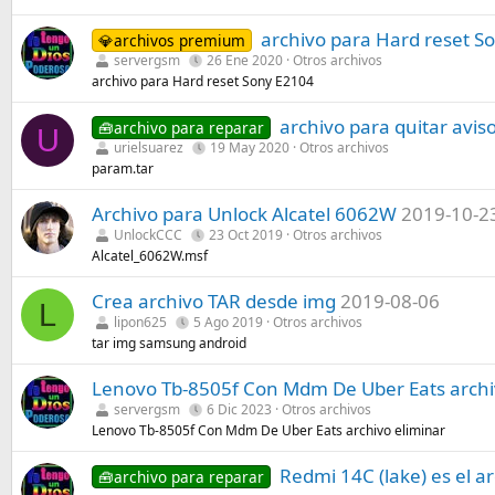
archivo para Hard reset S
💎archivos premium
servergsm
26 Ene 2020
Otros archivos
archivo para Hard reset Sony E2104
archivo para quitar avis
🧰archivo para reparar
U
urielsuarez
19 May 2020
Otros archivos
param.tar
Archivo para Unlock Alcatel 6062W
2019-10-2
UnlockCCC
23 Oct 2019
Otros archivos
Alcatel_6062W.msf
Crea archivo TAR desde img
2019-08-06
L
lipon625
5 Ago 2019
Otros archivos
tar img samsung android
Lenovo Tb-8505f Con Mdm De Uber Eats arch
servergsm
6 Dic 2023
Otros archivos
Lenovo Tb-8505f Con Mdm De Uber Eats archivo eliminar
Redmi 14C (lake) es el 
🧰archivo para reparar