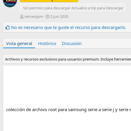
Sin permiso para descargar Actualice a Vip para Descargar
A
F
servergsm
2 Jun 2020
u
e
t
c
No es necesario que te guste el recurso para descargarlo.
o
h
r
a
d
Vista general
Histórico
Discusión
e
c
r
Archivos y recursos exclusivos para usuarios premium. Incluye herramie
e
a
c
i
ó
n
colección de archivo root para samsung serie a serie j y serie