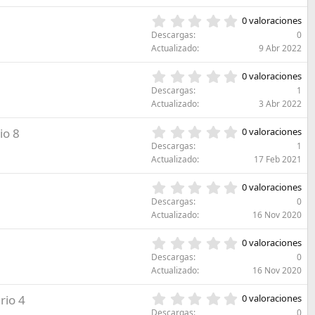
0
(
e
e
s
0
l
0 valoraciones
s
)
,
l
Descargas
0
t
0
a
Actualizado
9 Abr 2022
r
0
(
e
e
s
0
l
0 valoraciones
s
)
,
l
Descargas
1
t
0
a
Actualizado
3 Abr 2022
r
0
(
e
e
s
0
io 8
l
0 valoraciones
s
)
,
l
Descargas
1
t
0
a
Actualizado
17 Feb 2021
r
0
(
e
e
s
0
l
0 valoraciones
s
)
,
l
Descargas
0
t
0
a
Actualizado
16 Nov 2020
r
0
(
e
e
s
0
l
0 valoraciones
s
)
,
l
Descargas
0
t
0
a
Actualizado
16 Nov 2020
r
0
(
e
e
s
0
rio 4
l
0 valoraciones
s
)
,
l
Descargas
0