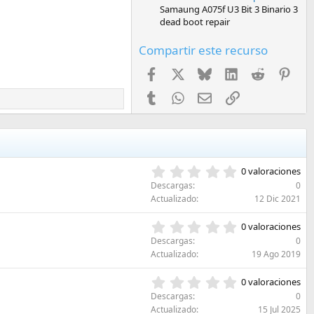
Samaung A075f U3 Bit 3 Binario 3
dead boot repair
Compartir este recurso
Facebook
X
Bluesky
LinkedIn
Reddit
Pint
Tumblr
WhatsApp
Email
Enlace
0
0 valoraciones
,
Descargas
0
0
Actualizado
12 Dic 2021
0
e
0
0 valoraciones
s
,
Descargas
0
t
0
Actualizado
19 Ago 2019
r
0
e
e
0
l
0 valoraciones
s
,
l
Descargas
0
t
0
a
Actualizado
15 Jul 2025