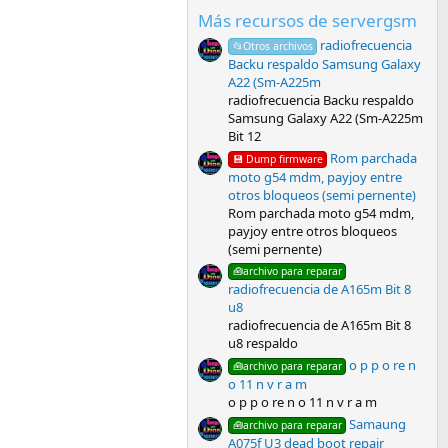
s
t
Más recursos de servergsm
r
radiofrecuencia
e
📂Otros archivos
l
Backu respaldo Samsung Galaxy
l
A22 (Sm-A225m
a
radiofrecuencia Backu respaldo
(
Samsung Galaxy A22 (Sm-A225m
s
)
Bit 12
Rom parchada
💾 Dump firmware
moto g54 mdm, payjoy entre
otros bloqueos (semi pernente)
Rom parchada moto g54 mdm,
payjoy entre otros bloqueos
(semi pernente)
🧰archivo para reparar
radiofrecuencia de A165m Bit 8
u8
radiofrecuencia de A165m Bit 8
u8 respaldo
o p p o re n
🧰archivo para reparar
o 11 n v r a m
o p p o re n o 11 n v r a m
Samaung
🧰archivo para reparar
A075f U3 dead boot repair