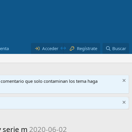
uenta
Acceder
Regístrate
Buscar
o comentario que solo contaminan los tema haga
y serie m
2020-06-02