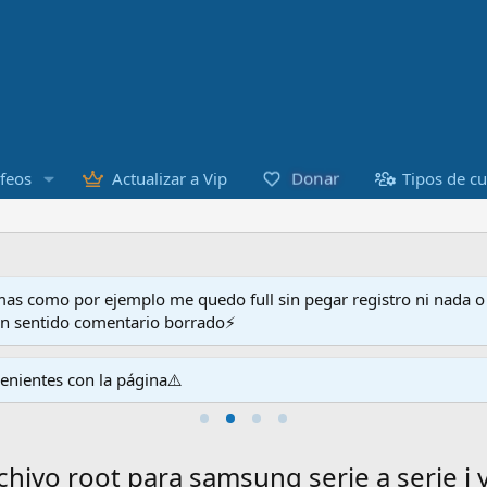
Donar
feos
Actualizar a Vip
Tipos de c
as como por ejemplo me quedo full sin pegar registro ni nada 
en sentido comentario borrado⚡
venientes con la página⚠️
chivo root para samsung serie a serie j 