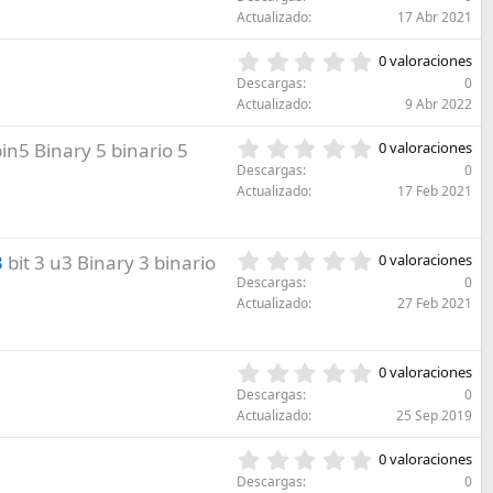
t
0
a
Actualizado
17 Abr 2021
r
0
(
e
e
s
0
l
0 valoraciones
s
)
,
l
Descargas
0
t
0
a
Actualizado
9 Abr 2022
r
0
(
e
e
s
0
bin5 Binary 5 binario 5
l
0 valoraciones
s
)
,
l
Descargas
0
t
0
a
Actualizado
17 Feb 2021
r
0
(
e
e
s
l
s
)
l
0
3
bit 3 u3 Binary 3 binario
0 valoraciones
t
a
,
r
Descargas
0
(
0
e
Actualizado
27 Feb 2021
s
0
l
)
e
l
s
a
0
0 valoraciones
t
(
,
r
Descargas
0
s
0
e
Actualizado
25 Sep 2019
)
0
l
e
l
0
0 valoraciones
s
a
,
Descargas
0
t