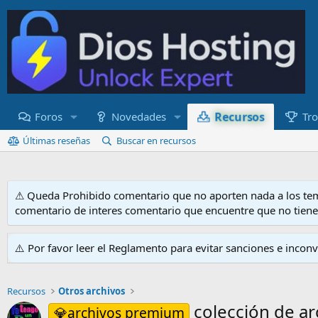
Recursos
Foros
Novedades
Tro
Últimas reseñas
Buscar en recursos
⚠ Queda Prohibido comentario que no aporten nada a los tem
comentario de interes comentario que encuentre que no tien
⚠️ Por favor leer el Reglamento para evitar sanciones e incon
Recursos
Otros archivos
colección de ar
💎archivos premium