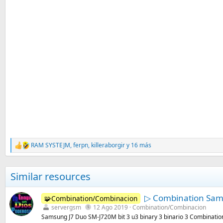
RAM SYSTEJM
,
ferpn
,
killeraborgir
y 16 más
R
e
a
c
Similar resources
c
i
o
▷ Combination Sams
🧩Combination/Combinacion
n
servergsm
12 Ago 2019
Combination/Combinacion
e
Samsung J7 Duo SM-J720M bit 3 u3 binary 3 binario 3 Combinatio
s