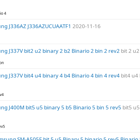
io 4
ung J336AZ J336AZUCUAATF1
2020-11-16
 J337V bit2 u2 binary 2 b2 Binario 2 bin 2 rev2
bit 2 u2
ion
 J337V bit4 u4 binary 4 b4 Binario 4 bin 4 rev4
bit4 u4 
ev4
 J400M bit5 u5 binary 5 b5 Binario 5 bin 5 rev5
bit5 u5
ev5
sung SM-A505F bit 5 u5 Binary 5 binario 5 rev5 Binario 