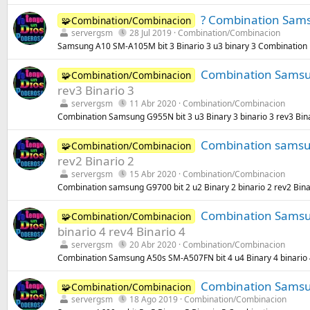
:
? Combination Sams
🧩Combination/Combinacion
servergsm
28 Jul 2019
Combination/Combinacion
Samsung A10 SM-A105M bit 3 Binario 3 u3 binary 3 Combination
Combination Samsung
🧩Combination/Combinacion
rev3 Binario 3
servergsm
11 Abr 2020
Combination/Combinacion
Combination Samsung G955N bit 3 u3 Binary 3 binario 3 rev3 Bin
Combination samsung
🧩Combination/Combinacion
rev2 Binario 2
servergsm
15 Abr 2020
Combination/Combinacion
Combination samsung G9700 bit 2 u2 Binary 2 binario 2 rev2 Bina
Combination Samsun
🧩Combination/Combinacion
binario 4 rev4 Binario 4
servergsm
20 Abr 2020
Combination/Combinacion
Combination Samsung A50s SM-A507FN bit 4 u4 Binary 4 binario 4
Combination Samsun
🧩Combination/Combinacion
servergsm
18 Ago 2019
Combination/Combinacion