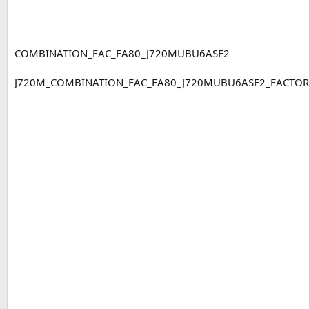
n
COMBINATION_FAC_FA80_J720MUBU6ASF2
J720M_COMBINATION_FAC_FA80_J720MUBU6ASF2_FACTORY_