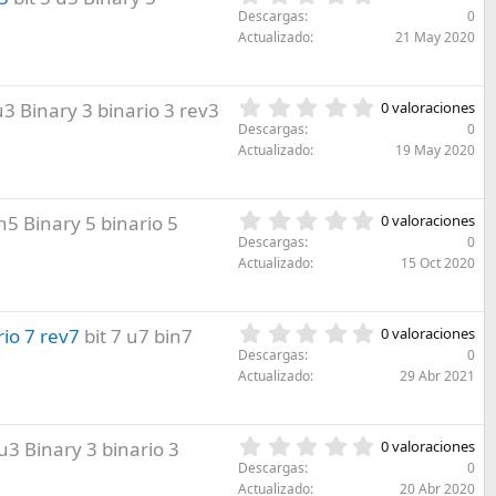
(
,
r
Descargas
0
s
0
e
Actualizado
21 May 2020
)
0
l
e
l
s
a
0
 u3 Binary 3 binario 3 rev3
0 valoraciones
t
(
,
r
Descargas
0
s
0
e
Actualizado
19 May 2020
)
0
l
e
l
s
a
0
in5 Binary 5 binario 5
0 valoraciones
t
(
,
r
Descargas
0
s
0
e
Actualizado
15 Oct 2020
)
0
l
e
l
s
a
0
io 7 rev7
bit 7 u7 bin7
0 valoraciones
t
(
,
r
Descargas
0
s
0
e
Actualizado
29 Abr 2021
)
0
l
e
l
s
a
0
 u3 Binary 3 binario 3
0 valoraciones
t
(
,
r
Descargas
0
s
0
e
Actualizado
20 Abr 2020