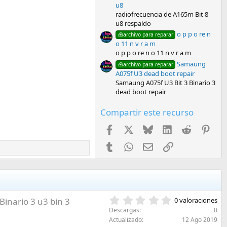
u8
radiofrecuencia de A165m Bit 8
u8 respaldo
o p p o re n
🧰archivo para reparar
o 11 n v r a m
o p p o re n o 11 n v r a m
Samaung
🧰archivo para reparar
A075f U3 dead boot repair
Samaung A075f U3 Bit 3 Binario 3
dead boot repair
Compartir este recurso
Facebook
X
Bluesky
LinkedIn
Reddit
Pint
Tumblr
WhatsApp
Email
Enlace
0
 Binario 3 u3 bin 3
0 valoraciones
,
Descargas
0
0
Actualizado
12 Ago 2019
0