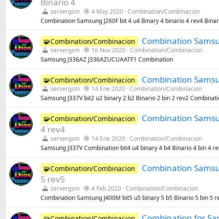
Binario 4
servergsm
4 May 2020
Combination/Combinacion
Combination Samsung J260F bit 4 u4 Binary 4 binario 4 rev4 Binar
Combination Sams
🧩Combination/Combinacion
servergsm
16 Nov 2020
Combination/Combinacion
Samsung J336AZ J336AZUCUAATF1 Combination
Combination Samsung
🧩Combination/Combinacion
servergsm
14 Ene 2020
Combination/Combinacion
Samsung J337V bit2 u2 binary 2 b2 Binario 2 bin 2 rev2 Combinat
Combination Samsung
🧩Combination/Combinacion
4 rev4
servergsm
14 Ene 2020
Combination/Combinacion
Samsung J337V Combination bit4 u4 binary 4 b4 Binario 4 bin 4 r
Combination Samsung
🧩Combination/Combinacion
5 rev5
servergsm
4 Feb 2020
Combination/Combinacion
Combination Samsung J400M bit5 u5 binary 5 b5 Binario 5 bin 5 r
Combination for Sam
🧩Combination/Combinacion