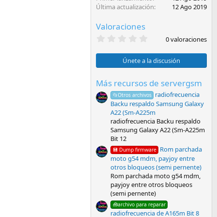
Última actualización
12 Ago 2019
Valoraciones
0
0 valoraciones
,
0
0
Únete a la discusión
e
s
t
Más recursos de servergsm
r
radiofrecuencia
e
📂Otros archivos
l
Backu respaldo Samsung Galaxy
l
A22 (Sm-A225m
a
radiofrecuencia Backu respaldo
(
Samsung Galaxy A22 (Sm-A225m
s
)
Bit 12
Rom parchada
💾 Dump firmware
moto g54 mdm, payjoy entre
otros bloqueos (semi pernente)
Rom parchada moto g54 mdm,
payjoy entre otros bloqueos
(semi pernente)
🧰archivo para reparar
radiofrecuencia de A165m Bit 8