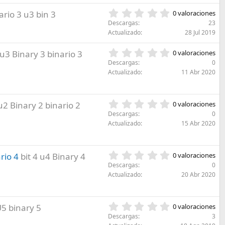
e
0
ario 3 u3 bin 3
0 valoraciones
s
,
Descargas
23
t
0
Actualizado
28 Jul 2019
r
0
e
e
0
 u3 Binary 3 binario 3
l
0 valoraciones
s
,
l
Descargas
0
t
0
a
Actualizado
11 Abr 2020
r
0
(
e
e
s
l
s
)
l
0
 u2 Binary 2 binario 2
0 valoraciones
t
a
,
r
Descargas
0
(
0
e
Actualizado
15 Abr 2020
s
0
l
)
e
l
s
a
0
rio 4
bit 4 u4 Binary 4
0 valoraciones
t
(
,
r
Descargas
0
s
0
e
Actualizado
20 Abr 2020
)
0
l
e
l
s
a
0
U5 binary 5
0 valoraciones
t
(
,
r
Descargas
3
s
0