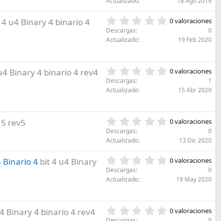
e
Actualizado
18 Ago 2019
)
0
l
e
l
0
t 4 u4 Binary 4 binario 4
0 valoraciones
s
a
,
Descargas
0
t
(
0
Actualizado
19 Feb 2020
r
s
0
e
)
e
l
s
l
0
 u4 Binary 4 binario 4 rev4
0 valoraciones
t
a
,
r
Descargas
1
(
0
e
Actualizado
15 Abr 2020
s
0
l
)
e
l
s
a
0
 5 rev5
0 valoraciones
t
(
,
r
Descargas
0
s
0
e
Actualizado
13 Dic 2020
)
0
l
e
l
0
 Binario 4
bit 4 u4 Binary
0 valoraciones
s
a
,
Descargas
0
t
(
0
Actualizado
19 May 2020
r
s
0
e
)
e
l
s
l
0
u4 Binary 4 binario 4 rev4
0 valoraciones
t
a
,
Descargas
0