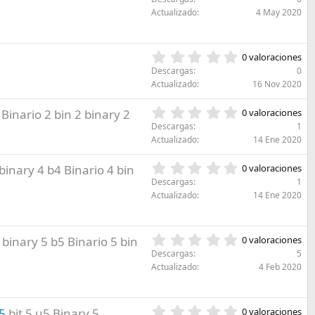
r
(
0
e
Actualizado
4 May 2020
s
0
l
)
e
l
s
a
0
0 valoraciones
t
(
,
r
Descargas
0
s
0
e
Actualizado
16 Nov 2020
)
0
l
e
l
0
 Binario 2 bin 2 binary 2
0 valoraciones
s
a
,
Descargas
1
t
(
0
Actualizado
14 Ene 2020
r
s
0
e
)
e
0
binary 4 b4 Binario 4 bin
l
0 valoraciones
s
,
l
Descargas
1
t
0
a
Actualizado
14 Ene 2020
r
0
(
e
e
s
l
s
)
l
0
 binary 5 b5 Binario 5 bin
0 valoraciones
t
a
,
r
Descargas
5
(
0
e
Actualizado
4 Feb 2020
s
0
l
)
e
l
s
a
0
5
bit 5 u5 Binary 5
0 valoraciones
t