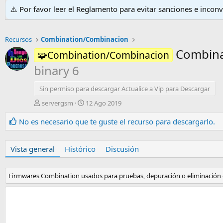
⚠️ Por favor leer el Reglamento para evitar sanciones e incon
Recursos
Combination/Combinacion
Combina
🧩Combination/Combinacion
binary 6
Sin permiso para descargar Actualice a Vip para Descargar
A
F
servergsm
12 Ago 2019
u
e
t
c
No es necesario que te guste el recurso para descargarlo.
o
h
r
a
d
Vista general
Histórico
Discusión
e
c
r
Firmwares Combination usados para pruebas, depuración o eliminación de
e
a
c
i
ó