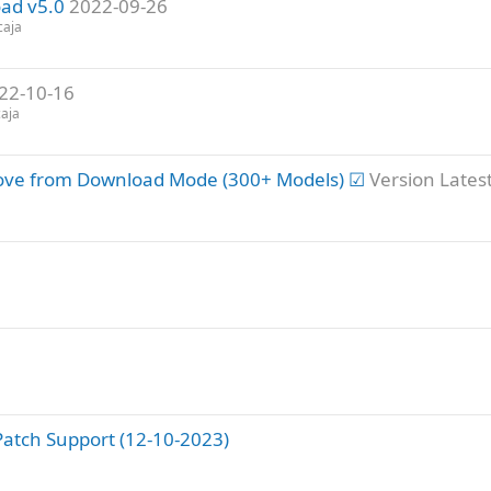
ad v5.0
2022-09-26
caja
22-10-16
caja
ove from Download Mode (300+ Models) ☑
Version Lates
Patch Support (12-10-2023)