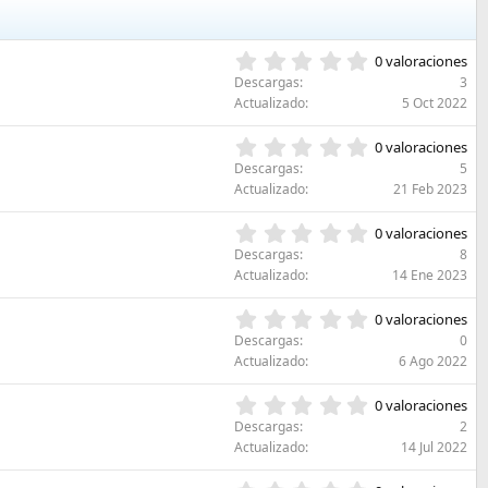
0
0 valoraciones
,
Descargas
3
0
Actualizado
5 Oct 2022
0
e
0
0 valoraciones
s
,
Descargas
5
t
0
Actualizado
21 Feb 2023
r
0
e
e
0
l
0 valoraciones
s
,
l
Descargas
8
t
0
a
Actualizado
14 Ene 2023
r
0
(
e
e
s
0
l
0 valoraciones
s
)
,
l
Descargas
0
t
0
a
Actualizado
6 Ago 2022
r
0
(
e
e
s
0
l
0 valoraciones
s
)
,
l
Descargas
2
t
0
a
Actualizado
14 Jul 2022
r
0
(
e
e
s