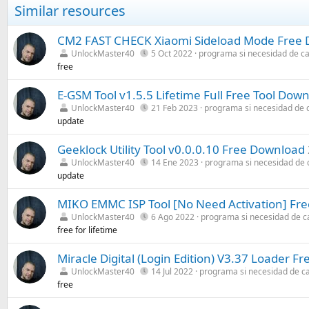
c
Similar resources
c
i
o
CM2 FAST CHECK Xiaomi Sideload Mode Free
n
UnlockMaster40
5 Oct 2022
programa si necesidad de ca
e
free
s
:
E-GSM Tool v1.5.5 Lifetime Full Free Tool Dow
UnlockMaster40
21 Feb 2023
programa si necesidad de 
update
Geeklock Utility Tool v0.0.0.10 Free Download
UnlockMaster40
14 Ene 2023
programa si necesidad de 
update
MIKO EMMC ISP Tool [No Need Activation] Fr
UnlockMaster40
6 Ago 2022
programa si necesidad de c
free for lifetime
Miracle Digital (Login Edition) V3.37 Loader 
UnlockMaster40
14 Jul 2022
programa si necesidad de c
free