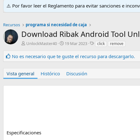
⚠️ Por favor leer el Reglamento para evitar sanciones e incon
Recursos
programa si necesidad de caja
Download Ribak Android Tool Unl
A
F
E
UnlockMaster40
19 Mar 2023
click
remove
u
e
t
t
c
i
No es necesario que te guste el recurso para descargarlo.
o
h
q
r
a
u
d
e
Vista general
Histórico
Discusión
e
t
c
a
r
s
e
a
c
i
ó
n
Especificaciones