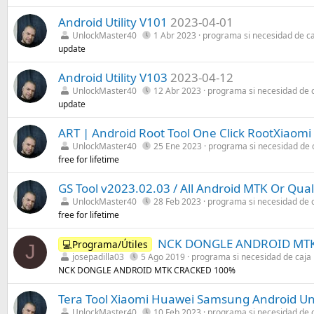
Android Utility V101
2023-04-01
UnlockMaster40
1 Abr 2023
programa si necesidad de c
update
Android Utility V103
2023-04-12
UnlockMaster40
12 Abr 2023
programa si necesidad de 
update
ART | Android Root Tool One Click RootXiaom
UnlockMaster40
25 Ene 2023
programa si necesidad de 
free for lifetime
GS Tool v2023.02.03 / All Android MTK Or Qu
UnlockMaster40
28 Feb 2023
programa si necesidad de 
free for lifetime
NCK DONGLE ANDROID MT
💻Programa/Útiles
J
josepadilla03
5 Ago 2019
programa si necesidad de caja
NCK DONGLE ANDROID MTK CRACKED 100%
Tera Tool Xiaomi Huawei Samsung Android Un
UnlockMaster40
10 Feb 2023
programa si necesidad de 