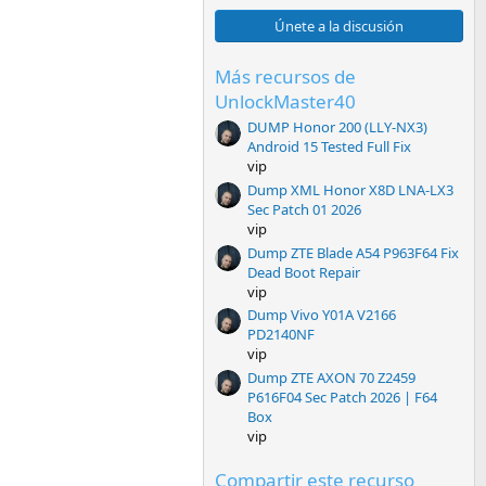
0
0
Únete a la discusión
e
s
t
Más recursos de
r
UnlockMaster40
e
l
DUMP Honor 200 (LLY-NX3)
l
Android 15 Tested Full Fix
a
vip
(
s
Dump XML Honor X8D LNA-LX3
)
Sec Patch 01 2026
vip
Dump ZTE Blade A54 P963F64 Fix
Dead Boot Repair
vip
Dump Vivo Y01A V2166
PD2140NF
vip
Dump ZTE AXON 70 Z2459
P616F04 Sec Patch 2026 | F64
Box
vip
Compartir este recurso