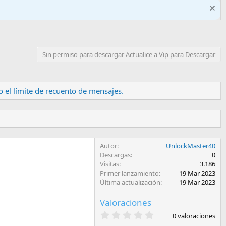
Sin permiso para descargar Actualice a Vip para Descargar
 el límite de recuento de mensajes.
Autor
UnlockMaster40
Descargas
0
Visitas
3.186
Primer lanzamiento
19 Mar 2023
Última actualización
19 Mar 2023
Valoraciones
0
0 valoraciones
,