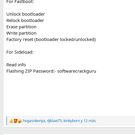
For Fastboot:
Unlock bootloader
Relock bootloader
Erase partition
Write partition
Factory reset (bootloader locked/unlocked)
For Sideload:
Read info
Flashing ZIP Password:- softwarecrackguru
hogasnkenya
,
djklaw75
,
kinkyborn
y 12 más
R
e
a