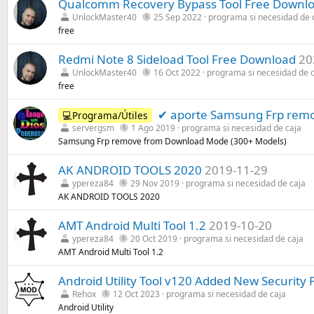
Qualcomm Recovery Bypass Tool Free Downlo
UnlockMaster40
25 Sep 2022
programa si necesidad de 
free
Redmi Note 8 Sideload Tool Free Download
20
UnlockMaster40
16 Oct 2022
programa si necesidad de 
free
✔ aporte Samsung Frp rem
💻Programa/Útiles
servergsm
1 Ago 2019
programa si necesidad de caja
Samsung Frp remove from Download Mode (300+ Models)
AK ANDROID TOOLS 2020
2019-11-29
ypereza84
29 Nov 2019
programa si necesidad de caja
AK ANDROID TOOLS 2020
AMT Android Multi Tool 1.2
2019-10-20
ypereza84
20 Oct 2019
programa si necesidad de caja
AMT Android Multi Tool 1.2
Android Utility Tool v120 Added New Security 
Rehox
12 Oct 2023
programa si necesidad de caja
Android Utility