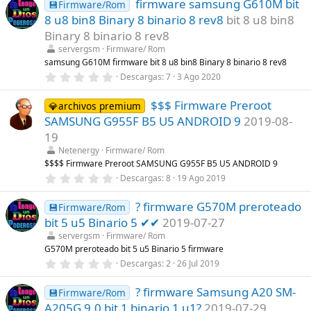
firmware samsung G610M bit
0
💾Firmware/Rom
)
e
8 u8 bin8 Binary 8 binario 8 rev8
bit 8 u8 bin8
s
t
Binary 8 binario 8 rev8
r
servergsm
Firmware/ Rom
e
l
samsung G610M firmware bit 8 u8 bin8 Binary 8 binario 8 rev8
l
0
Descargas
7
3 Ago 2020
a
,
(
0
s
$$$ Firmware Preroot
0
💎archivos premium
)
e
SAMSUNG G955F B5 U5 ANDROID 9
2019-08-
s
t
19
r
Netenergy
Firmware/ Rom
e
l
$$$$ Firmware Preroot SAMSUNG G955F B5 U5 ANDROID 9
l
0
Descargas
8
19 Ago 2019
a
,
(
0
s
? firmware G570M preroteado
0
💾Firmware/Rom
)
e
bit 5 u5 Binario 5 ✔✔
2019-07-27
s
t
servergsm
Firmware/ Rom
r
G570M preroteado bit 5 u5 Binario 5 firmware
e
0
Descargas
2
26 Jul 2019
l
,
l
0
a
? firmware Samsung A20 SM-
0
💾Firmware/Rom
(
e
s
A205G 9.0 bit 1 binario 1 u1?
2019-07-29
s