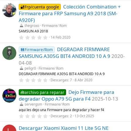
0
a
Colección Combination +
0
🔐Frp/cuenta google
(
e
s
Firmware para FRP Samsung A9 2018 (SM-
s
)
t
A920F)
r
thegroxo
Firmware/ Rom
e
l
SAMSUN A9 2018
l
0
14 Feb 2020
a
,
(
0
s
DEGRADAR FIRMWARE
0
💾Firmware/Rom
)
e
SAMSUNG A305G BIT4 ANDROID 10 A 9
2020-
s
t
04-08
r
peligr0
Firmware/ Rom
e
l
DEGRADAR FIRMWARE A305G BIT4 ANDROID 10 A 9
l
0
Descargas
7
8 Abr 2020
a
,
(
0
s
Dejo Firmware para
0
🧰archivo para reparar
)
e
degradar Oppo A79 5G para F4
2025-10-13
s
t
servergsm
Firmware/ Rom
r
aqui les dejo una Firmware para degradar y hacer f4
e
0
Descargas
2
13 Oct 2025
l
,
l
0
a
Descargar Xiaomi Xiaomi 11 Lite 5G NE
0
(