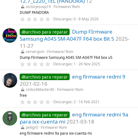
12.7_L220_TEL (PANDORA)
12
r
victorjesusp19
Firmware/ Rom
e
l
DUMP PANDORA
l
0
Descargas
0
8 May 2026
a
,
(
0
s
Dump FIrmware
0
🧰archivo para reparar
)
e
Samsung A04S SM-A047F F64 box Bit 5
2025-
s
t
11-27
r
servergsm
Firmware/ Rom
e
l
Dump FIrmware Samsung A04S SM-A047F F64 box u5
l
0
Descargas
1
26 Nov 2025
a
,
(
0
s
eng firmware redmi 9
0
🧰archivo para reparar
)
e
2021-02-16
s
t
UnlockMaster40
Firmware/ Rom
r
free
e
0
Descargas
2
16 Feb 2021
l
,
l
0
a
eng firmware redmi 9a
0
🧰archivo para reparar
(
e
s
para ixx-cuenta mi
2021-03-18
s
)
t
peligr0
Firmware/ Rom
r
eng firmware redmi 9a para ixx-cuenta mi
e