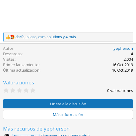
darfe
,
piloso
,
gsm-solutions
y 4 más
R
e
Autor
yepherson
a
c
Descargas
4
c
Visitas
2.004
i
Primer lanzamiento
16 Oct 2019
o
Última actualización
16 Oct 2019
n
e
Valoraciones
s
:
0
0 valoraciones
,
0
0
Únete a la discusión
e
s
Más información
t
r
e
Más recursos de yepherson
l
l
Firmware Stock J700M Bit 2