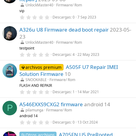
s
)
t
UnlockMaster40
Firmware/ Rom
r
vip
e
0
Descargas
0
7 Sep 2023
l
,
l
0
a
A326u U8 Firmware dead boot repair
2023-05-
0
(
e
s
23
s
)
t
UnlockMaster40
Firmware/ Rom
r
testpoint
e
0
Descargas
4
22 May 2023
l
,
l
0
a
A505F U7 Repair IMEI
0
💎archivos premium
(
e
s
Solution Firmware
10
s
)
t
SNOOKABLE
Firmware/ Rom
r
FLASH AND REPAIR
e
0
Descargas
1
14 Mar 2021
l
,
l
0
a
A546EXXS9CXG2 firmware
android 14
0
(
P
e
s
pilamunga
Firmware/ Rom
s
)
android 14
t
r
0
Descargas
0
13 Oct 2024
e
,
l
0
l
A705FN U5 PreRooted
0
📂Otros archivos