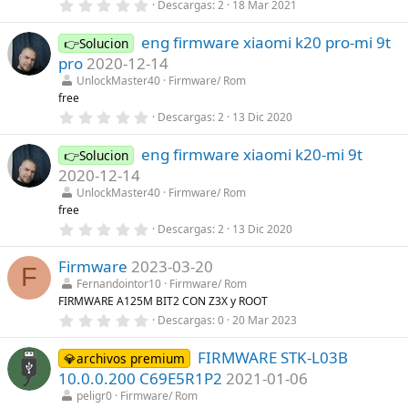
0
Descargas
2
18 Mar 2021
l
,
l
0
a
eng firmware xiaomi k20 pro-mi 9t
0
👉Solucion
(
e
s
pro
2020-12-14
s
)
t
UnlockMaster40
Firmware/ Rom
r
free
e
0
Descargas
2
13 Dic 2020
l
,
l
0
a
eng firmware xiaomi k20-mi 9t
0
👉Solucion
(
e
s
2020-12-14
s
)
t
UnlockMaster40
Firmware/ Rom
r
free
e
0
Descargas
2
13 Dic 2020
l
,
l
0
a
Firmware
2023-03-20
0
(
F
e
s
Fernandointor10
Firmware/ Rom
s
)
FIRMWARE A125M BIT2 CON Z3X y ROOT
t
r
0
Descargas
0
20 Mar 2023
e
,
l
0
l
FIRMWARE STK-L03B
0
💎archivos premium
a
e
10.0.0.200 C69E5R1P2
2021-01-06
(
s
s
t
peligr0
Firmware/ Rom
)
r