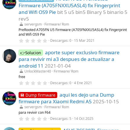
a
e
Firmware (A705FNXXU5ASL4) fix Fingerprint
(
s
s
t
and Wifi OS9 Pie
bit 5 u5 bin5 Binary 5 binario 5
)
r
rev5
e
l
servergsm
Firmware/ Rom
l
PreRooted A705FN U5 Firmware (A705FNXXU5ASL4) fix Fingerprint
a
and Wifi OS9 Pie
(
s
0
Descargas
0
15 Mar 2021
)
,
0
aporte super exclusivo firmware
0
👉Solucion
e
para revivir mi a3 despues de actualizar a
s
t
android 11
2021-01-04
r
UnlockMaster40
Firmware/ Rom
e
l
free
l
0
Descargas
0
4 Ene 2021
a
,
(
0
s
aqui les dejo una Dump
0
💾 Dump firmware
)
e
firmware para Xiaomi Redmi A5
2025-10-15
s
t
servergsm
Firmware/ Rom
r
para revivir con F64
e
0
Descargas
5
14 Oct 2025
l
,
l
0
a