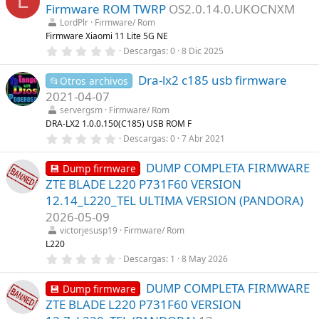
L
e
s
Firmware ROM TWRP
OS2.0.14.0.UKOCNXM
s
)
t
LordPlr
Firmware/ Rom
r
Firmware Xiaomi 11 Lite 5G NE
e
0
Descargas
0
8 Dic 2025
l
,
l
0
a
Dra-lx2 c185 usb firmware
0
📂Otros archivos
(
e
s
2021-04-07
s
)
t
servergsm
Firmware/ Rom
r
DRA-LX2 1.0.0.150(C185) USB ROM F
e
0
Descargas
0
7 Abr 2021
l
,
l
0
a
DUMP COMPLETA FIRMWARE
0
💾 Dump firmware
(
e
s
ZTE BLADE L220 P731F60 VERSION
s
)
t
12.14_L220_TEL ULTIMA VERSION (PANDORA)
r
2026-05-09
e
l
victorjesusp19
Firmware/ Rom
l
L220
a
(
0
Descargas
1
8 May 2026
s
,
)
0
DUMP COMPLETA FIRMWARE
0
💾 Dump firmware
e
ZTE BLADE L220 P731F60 VERSION
s
t