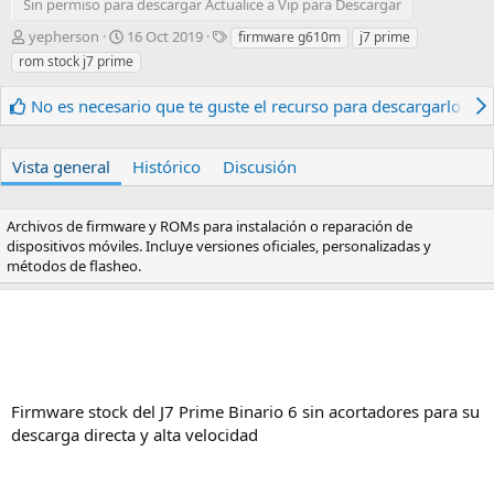
Sin permiso para descargar Actualice a Vip para Descargar
A
F
E
yepherson
16 Oct 2019
firmware g610m
j7 prime
u
e
t
rom stock j7 prime
t
c
i
o
h
q
No es necesario que te guste el recurso para descargarlo.
r
a
u
d
e
e
t
Vista general
Histórico
Discusión
c
a
r
s
e
Archivos de firmware y ROMs para instalación o reparación de
a
dispositivos móviles. Incluye versiones oficiales, personalizadas y
c
métodos de flasheo.
i
ó
n
Firmware stock del J7 Prime Binario 6 sin acortadores para su
descarga directa y alta velocidad