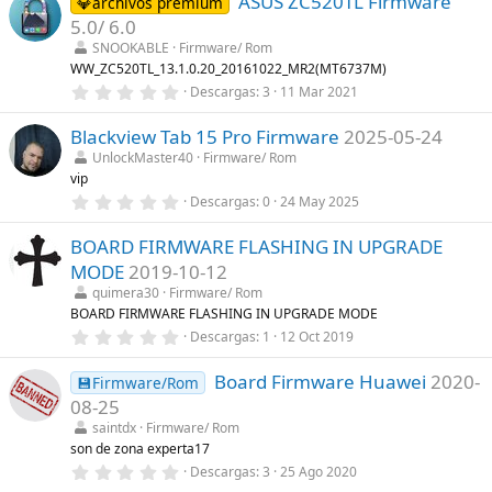
ASUS ZC520TL Firmware
0
💎archivos premium
(
e
s
5.0/ 6.0
s
)
t
SNOOKABLE
Firmware/ Rom
r
WW_ZC520TL_13.1.0.20_20161022_MR2(MT6737M)
e
0
Descargas
3
11 Mar 2021
l
,
l
0
a
Blackview Tab 15 Pro Firmware
2025-05-24
0
(
e
s
UnlockMaster40
Firmware/ Rom
s
)
vip
t
r
0
Descargas
0
24 May 2025
e
,
l
0
l
BOARD FIRMWARE FLASHING IN UPGRADE
0
a
e
MODE
2019-10-12
(
s
s
t
quimera30
Firmware/ Rom
)
r
BOARD FIRMWARE FLASHING IN UPGRADE MODE
e
0
Descargas
1
12 Oct 2019
l
,
l
0
a
Board Firmware Huawei
2020-
0
💾Firmware/Rom
(
e
s
08-25
s
)
t
saintdx
Firmware/ Rom
r
son de zona experta17
e
0
Descargas
3
25 Ago 2020
l
,
l