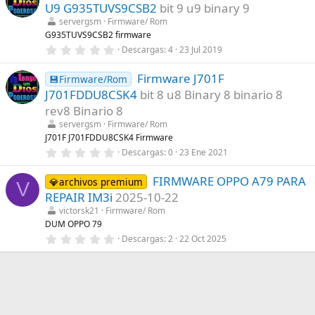
e
U9 G935TUVS9CSB2
bit 9 u9 binary 9
s
t
servergsm
Firmware/ Rom
r
G935TUVS9CSB2 firmware
e
0
Descargas
4
23 Jul 2019
l
,
l
0
a
Firmware J701F
0
💾Firmware/Rom
(
e
s
J701FDDU8CSK4
bit 8 u8 Binary 8 binario 8
s
)
t
rev8 Binario 8
r
servergsm
Firmware/ Rom
e
l
J701F J701FDDU8CSK4 Firmware
l
0
Descargas
0
23 Ene 2021
a
,
(
0
s
FIRMWARE OPPO A79 PARA
0
💎archivos premium
V
)
e
REPAIR IM3i
2025-10-22
s
t
victorsk21
Firmware/ Rom
r
DUM OPPO 79
e
0
Descargas
2
22 Oct 2025
l
,
l
0
a
0
(
e
s
s
)
t
r