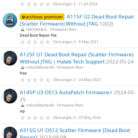
0
Descargas
2
11 Jul 2024
l
,
l
0
a
A115F U2 Dead Boot Repair
0
💎archivos premium
(
e
s
(Scatter Firmware) Without JTAG
10[Q]
s
)
t
SNOOKABLE
Firmware/ Rom
r
Dead Boot Repair File
e
0
Descargas
3
9 May 2021
l
,
l
0
a
A125F U1 Dead Boot Repair (Scatter Firmware)
0
(
e
s
Without JTAG | Halab Tech Support
2022-05-24
s
)
t
UnlockMaster40
Firmware/ Rom
r
free
e
0
Descargas
2
24 May 2022
l
,
l
0
a
A145P U3 OS13 AutoPatch Firmware⭐
2024-05-
0
(
e
s
25
s
)
t
UnlockMaster40
Firmware/ Rom
r
vip
e
0
Descargas
0
25 May 2024
l
,
l
0
a
A315G U1 OS12 Scatter Firmware [Dead Boot
0
(
e
s
Repair]
2023-09-08