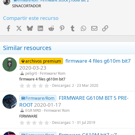
💾Firmware/Rom
a
SINACORTADOR
(
s
)
Compartir este recurso
Facebook
X
Bluesky
LinkedIn
Reddit
Pinterest
Tumblr
WhatsApp
Email
Enlace
Similar resources
firmware 4 files g610m bit7
💎archivos premium
2020-03-23
peligr0
Firmware/ Rom
firmware 4 files g610m bit7
0
Descargas
2
23 Mar 2020
,
0
FIRMWARE G610M BIT 5 PRE-
0
💾Firmware/Rom
e
ROOT
2020-01-17
s
t
EGR MRD
Firmware/ Rom
r
FIRMWARE
e
0
Descargas
1
31 Jul 2019
l
,
l
0
a
firmware G610M bit7 u7
0