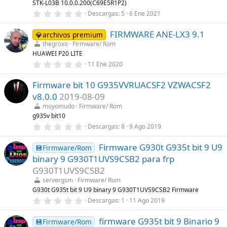
STK-L03B 10.0.0.200(C69E5R1P2)
e
0
Descargas
5
6 Ene 2021
l
,
l
0
a
FIRMWARE ANE-LX3 9.1
0
💎archivos premium
(
e
s
thegroxo
Firmware/ Rom
s
)
HUAWEI P20 LITE
t
r
0
11 Ene 2020
e
,
l
0
l
Firmware bit 10 G935VVRUACSF2 VZWACSF2
0
a
e
v8.0.0
2019-08-09
(
s
s
t
moyomudo
Firmware/ Rom
)
r
g935v bit10
e
0
Descargas
8
9 Ago 2019
l
,
l
0
a
Firmware G930t G935t bit 9 U9
0
💾Firmware/Rom
(
e
s
binary 9 G930T1UVS9CSB2 para frp
s
)
t
G930T1UVS9CSB2
r
servergsm
Firmware/ Rom
e
l
G930t G935t bit 9 U9 binary 9 G930T1UVS9CSB2 Firmware
l
0
Descargas
1
11 Ago 2019
a
,
(
0
s
firmware G935t bit 9 Binario 9
0
💾Firmware/Rom
)