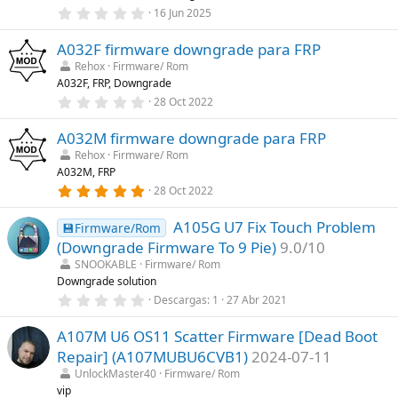
0
l
16 Jun 2025
,
a
0
(
A032F firmware downgrade para FRP
0
s
e
)
Rehox
Firmware/ Rom
s
A032F, FRP, Downgrade
t
r
0
28 Oct 2022
e
,
l
0
l
A032M firmware downgrade para FRP
0
a
e
Rehox
Firmware/ Rom
(
s
A032M, FRP
s
t
)
r
5
28 Oct 2022
e
,
l
0
l
A105G U7 Fix Touch Problem
0
💾Firmware/Rom
a
e
(Downgrade Firmware To 9 Pie)
9.0/10
(
s
s
t
SNOOKABLE
Firmware/ Rom
)
r
Downgrade solution
e
0
Descargas
1
27 Abr 2021
l
,
l
0
a
A107M U6 OS11 Scatter Firmware [Dead Boot
0
(
e
s
Repair] (A107MUBU6CVB1)
2024-07-11
s
)
t
UnlockMaster40
Firmware/ Rom
r
vip
e