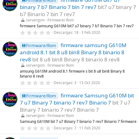
💾Firmware/Rom
(
e
s
binary 7 b7 Binario 7 bin 7 rev7
bit7 u7 binary 7
s
)
t
b7 Binario 7 bin 7 rev7
r
servergsm
Firmware/ Rom
e
l
firmware Samsung G610M bit7 u7 binary 7 b7 Binario 7 bin 7 rev7
l
0
Descargas
18
3 Feb 2020
a
,
(
0
s
firmware samsung G610M
0
💾Firmware/Rom
)
e
android 8.1 bit 8 u8 bin8 Binary 8 binario 8
s
t
rev8
bit 8 u8 bin8 Binary 8 binario 8 rev8
r
servergsm
Firmware/ Rom
e
l
amsung G610M android 8.1 firmware s bit 8 u8 bin8 Binary 8
l
binario 8 rev8
a
0
Descargas
3
13 Oct 2020
(
,
s
0
)
firmware Samsung G610M bit
0
💾Firmware/Rom
e
7 u7 Binary 7 binario 7 rev7 Binario 7
bit 7 u7
s
t
Binary 7 binario 7 rev7 Binario 7
r
servergsm
Firmware/ Rom
e
l
Samsung G610M bit 7 u7 Binary 7 binario 7 rev7 Binario 7 firmware
l
0
Descargas
7
11 Feb 2020
a
,
(
0
s