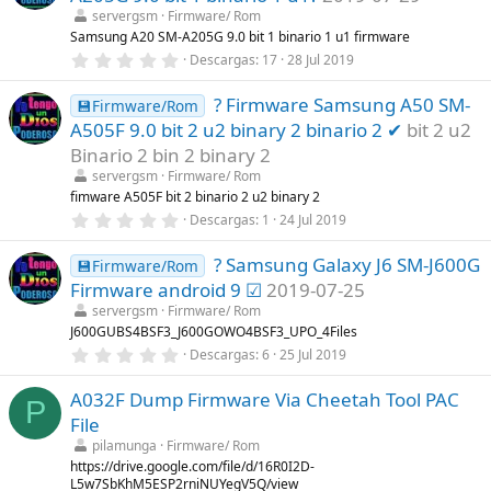
)
t
servergsm
Firmware/ Rom
r
Samsung A20 SM-A205G 9.0 bit 1 binario 1 u1 firmware
e
0
Descargas
17
28 Jul 2019
l
,
l
0
a
? Firmware Samsung A50 SM-
0
💾Firmware/Rom
(
e
s
A505F 9.0 bit 2 u2 binary 2 binario 2 ✔
bit 2 u2
s
)
t
Binario 2 bin 2 binary 2
r
servergsm
Firmware/ Rom
e
l
fimware A505F bit 2 binario 2 u2 binary 2
l
0
Descargas
1
24 Jul 2019
a
,
(
0
s
? Samsung Galaxy J6 SM-J600G
0
💾Firmware/Rom
)
e
Firmware android 9 ☑
2019-07-25
s
t
servergsm
Firmware/ Rom
r
J600GUBS4BSF3_J600GOWO4BSF3_UPO_4Files
e
0
Descargas
6
25 Jul 2019
l
,
l
0
a
A032F Dump Firmware Via Cheetah Tool PAC
0
(
P
e
s
File
s
)
t
pilamunga
Firmware/ Rom
r
https://drive.google.com/file/d/16R0I2D-
e
L5w7SbKhM5ESP2rniNUYegV5Q/view
l