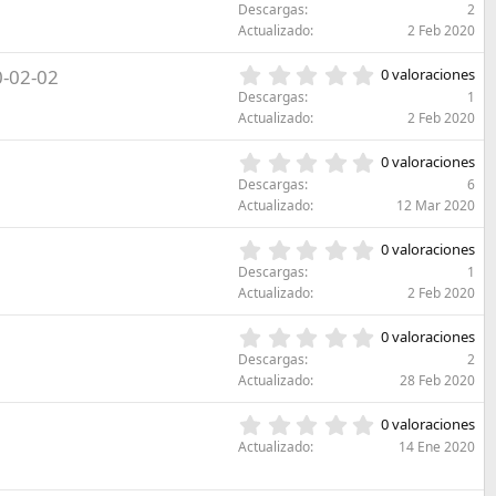
,
l
Descargas
2
t
0
a
Actualizado
2 Feb 2020
r
0
(
e
e
s
0
-02-02
l
0 valoraciones
s
)
,
l
Descargas
1
t
0
a
Actualizado
2 Feb 2020
r
0
(
e
e
s
0
l
0 valoraciones
s
)
,
l
Descargas
6
t
0
a
Actualizado
12 Mar 2020
r
0
(
e
e
s
0
l
0 valoraciones
s
)
,
l
Descargas
1
t
0
a
Actualizado
2 Feb 2020
r
0
(
e
e
s
0
l
0 valoraciones
s
)
,
l
Descargas
2
t
0
a
Actualizado
28 Feb 2020
r
0
(
e
e
s
0
l
0 valoraciones
s
)
,
l
Actualizado
14 Ene 2020
t
0
a
r
0
(
e