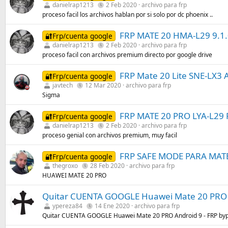
danielrap1213
2 Feb 2020
archivo para frp
proceso facil los archivos hablan por si solo por dc phoenix ..
FRP MATE 20 HMA-L29 9.1
🔐Frp/cuenta google
danielrap1213
2 Feb 2020
archivo para frp
proceso facil con archivos premium directo por google drive
FRP Mate 20 Lite SNE-LX3 
🔐Frp/cuenta google
javtech
12 Mar 2020
archivo para frp
Sigma
FRP MATE 20 PRO LYA-L29
🔐Frp/cuenta google
danielrap1213
2 Feb 2020
archivo para frp
proceso genial con archivos premium, muy facil
FRP SAFE MODE PARA MAT
🔐Frp/cuenta google
thegroxo
28 Feb 2020
archivo para frp
HUAWEI MATE 20 PRO
Quitar CUENTA GOOGLE Huawei Mate 20 PRO A
ypereza84
14 Ene 2020
archivo para frp
Quitar CUENTA GOOGLE Huawei Mate 20 PRO Android 9 - FRP byp