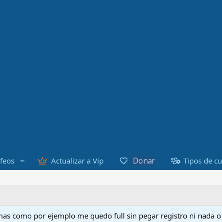
Donar
feos
Actualizar a Vip
Tipos de c
as como por ejemplo me quedo full sin pegar registro ni nada 