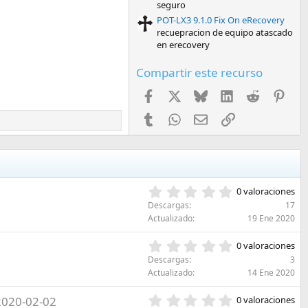
seguro
POT-LX3 9.1.0 Fix On eRecovery
recuepracion de equipo atascado
en erecovery
Compartir este recurso
Facebook
X
Bluesky
LinkedIn
Reddit
Pint
Tumblr
WhatsApp
Email
Enlace
0
0 valoraciones
,
Descargas
17
0
Actualizado
19 Ene 2020
0
e
0
0 valoraciones
s
,
Descargas
3
t
0
Actualizado
14 Ene 2020
r
0
e
e
0
2020-02-02
l
0 valoraciones
s