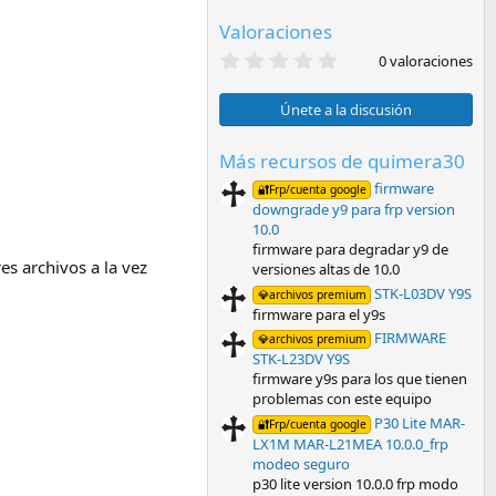
Valoraciones
0
0 valoraciones
,
0
0
Únete a la discusión
e
s
t
Más recursos de quimera30
r
firmware
e
🔐Frp/cuenta google
l
downgrade y9 para frp version
l
10.0
a
firmware para degradar y9 de
(
s archivos a la vez
versiones altas de 10.0
s
)
STK-L03DV Y9S
💎archivos premium
firmware para el y9s
FIRMWARE
💎archivos premium
STK-L23DV Y9S
firmware y9s para los que tienen
problemas con este equipo
P30 Lite MAR-
🔐Frp/cuenta google
LX1M MAR-L21MEA 10.0.0_frp
modeo seguro
p30 lite version 10.0.0 frp modo