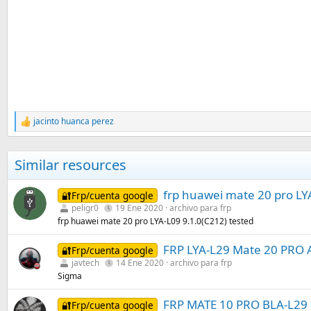
jacinto huanca perez
R
e
a
c
Similar resources
c
i
o
frp huawei mate 20 pro LYA
🔐Frp/cuenta google
n
peligr0
19 Ene 2020
archivo para frp
e
frp huawei mate 20 pro LYA-L09 9.1.0(C212) tested
s
:
FRP LYA-L29 Mate 20 PRO A
🔐Frp/cuenta google
javtech
14 Ene 2020
archivo para frp
Sigma
FRP MATE 10 PRO BLA-L29
🔐Frp/cuenta google