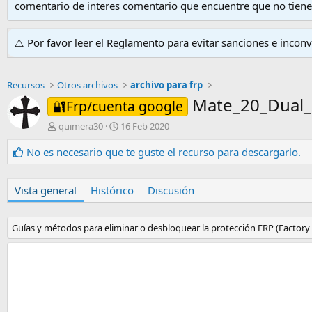
comentario de interes comentario que encuentre que no tien
⚠️ Por favor leer el Reglamento para evitar sanciones e incon
Recursos
Otros archivos
archivo para frp
Mate_20_Dual
🔐Frp/cuenta google
A
F
quimera30
16 Feb 2020
u
e
t
c
No es necesario que te guste el recurso para descargarlo.
o
h
r
a
d
Vista general
Histórico
Discusión
e
c
r
Guías y métodos para eliminar o desbloquear la protección FRP (Factory 
e
a
c
i
ó
n