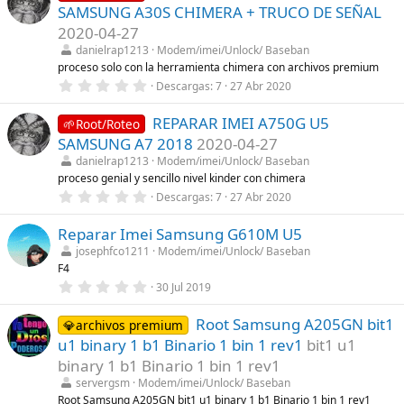
e
SAMSUNG A30S CHIMERA + TRUCO DE SEÑAL
s
t
2020-04-27
r
danielrap1213
Modem/imei/Unlock/ Baseban
e
l
proceso solo con la herramienta chimera con archivos premium
l
0
Descargas
7
27 Abr 2020
a
,
(
0
s
REPARAR IMEI A750G U5
0
🌱Root/Roteo
)
e
SAMSUNG A7 2018
2020-04-27
s
t
danielrap1213
Modem/imei/Unlock/ Baseban
r
proceso genial y sencillo nivel kinder con chimera
e
0
Descargas
7
27 Abr 2020
l
,
l
0
a
Reparar Imei Samsung G610M U5
0
(
e
s
josephfco1211
Modem/imei/Unlock/ Baseban
s
)
F4
t
r
0
30 Jul 2019
e
,
l
0
l
Root Samsung A205GN bit1
0
💎archivos premium
a
e
u1 binary 1 b1 Binario 1 bin 1 rev1
bit1 u1
(
s
s
t
binary 1 b1 Binario 1 bin 1 rev1
)
r
servergsm
Modem/imei/Unlock/ Baseban
e
l
Root Samsung A205GN bit1 u1 binary 1 b1 Binario 1 bin 1 rev1