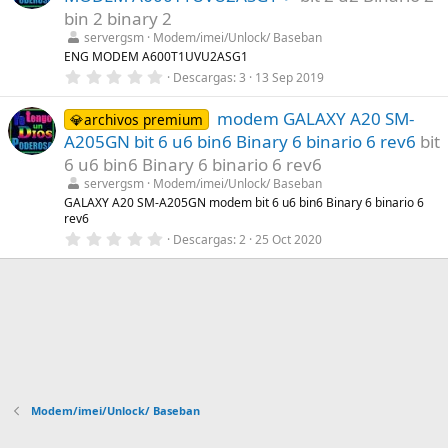
)
t
bin 2 binary 2
r
servergsm
Modem/imei/Unlock/ Baseban
e
l
ENG MODEM A600T1UVU2ASG1
l
0
Descargas
3
13 Sep 2019
a
,
(
0
s
modem GALAXY A20 SM-
0
💎archivos premium
)
e
A205GN bit 6 u6 bin6 Binary 6 binario 6 rev6
bit
s
t
6 u6 bin6 Binary 6 binario 6 rev6
r
servergsm
Modem/imei/Unlock/ Baseban
e
l
GALAXY A20 SM-A205GN modem bit 6 u6 bin6 Binary 6 binario 6
l
rev6
a
0
Descargas
2
25 Oct 2020
(
,
s
0
)
0
e
s
t
r
e
l
l
a
(
Modem/imei/Unlock/ Baseban
s
)