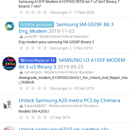
l
Samsung A107F Modem A107FXXS7BTI6 bit 7 u7 bin7 Binary 7
l
binario 7 rev7
a
0
Descargas
0
17 Nov 2020
(
,
s
0
)
Samsung SM-G928F Bit 3
0
📂Otros archivos
e
Eng_Modem
2019-11-03
s
t
yonic69
Modem/imei/Unlock/ Baseban
r
Eng modem para samsung SM-G928F Binary 3
e
0
Descargas
2
3 Nov 2019
l
,
l
0
a
SAMSUNG U3 A105F MODEM
0
📶Imei/Reparar f4
(
e
s
Bit 3 u3 Binary 3
2019-09-25
s
)
t
servergsm
Modem/imei/Unlock/ Baseban
r
downgrade_modem_A105FDDU3ASG1_For_Unlock_And_Repair_ime
e
i_TAIMUR.
l
0
l
Descargas
4
25 Sep 2019
,
a
0
(
Unlock Samsung A20 metro PCS by Chimera
0
s
e
)
EduardoB007
Modem/imei/Unlock/ Baseban
s
Modelo SM-A205U
t
r
0
23 Sep 2019
e
,
l
0
l
Unlock samsung g550T sin creditos z3x
0