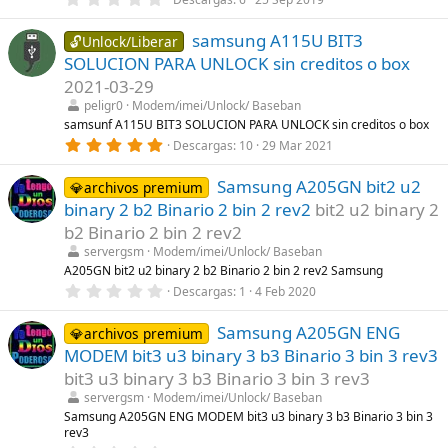
l
,
l
0
a
samsung A115U BIT3
0
🔓Unlock/Liberar
(
e
s
SOLUCION PARA UNLOCK sin creditos o box
s
)
t
2021-03-29
r
peligr0
Modem/imei/Unlock/ Baseban
e
l
samsunf A115U BIT3 SOLUCION PARA UNLOCK sin creditos o box
l
5
Descargas
10
29 Mar 2021
a
,
(
0
s
Samsung A205GN bit2 u2
0
💎archivos premium
)
e
binary 2 b2 Binario 2 bin 2 rev2
bit2 u2 binary 2
s
t
b2 Binario 2 bin 2 rev2
r
servergsm
Modem/imei/Unlock/ Baseban
e
l
A205GN bit2 u2 binary 2 b2 Binario 2 bin 2 rev2 Samsung
l
0
Descargas
1
4 Feb 2020
a
,
(
0
s
Samsung A205GN ENG
0
💎archivos premium
)
e
MODEM bit3 u3 binary 3 b3 Binario 3 bin 3 rev3
s
t
bit3 u3 binary 3 b3 Binario 3 bin 3 rev3
r
servergsm
Modem/imei/Unlock/ Baseban
e
l
Samsung A205GN ENG MODEM bit3 u3 binary 3 b3 Binario 3 bin 3
l
rev3
a