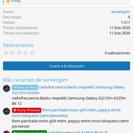
malig
R
e
Autor
servergsm
a
c
Descargas
0
c
Visitas
1.311
i
Primer lanzamiento
11 Ene 2020
o
Última actualización
11 Ene 2020
n
e
Valoraciones
s
:
0
0 valoraciones
,
0
0
Únete a la discusión
e
s
t
Más recursos de servergsm
r
radiofrecuencia Backu respaldo Samsung Galaxy
e
📂Otros archivos
l
A22 (Sm-A225m
l
radiofrecuencia Backu respaldo Samsung Galaxy A22 (Sm-A225m
a
Bit 12
(
s
Rom parchada moto g54 mdm, payjoy entre
💾 Dump firmware
)
otros bloqueos (semi pernente)
Rom parchada moto g54 mdm, payjoy entre otros bloqueos (semi
pernente)
radiofrecuencia de A165m Bit 8 u8
🧰archivo para reparar