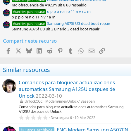
radiofrecuencia de A165m Bit 8 u8 respaldo
o p p o re n o 11 n v r a m
🧰archivo para reparar
o p p o re n o 11 n v r a m
Samaung A075f U3 dead boot repair
🧰archivo para reparar
Samaung A075f U3 Bit 3 Binario 3 dead boot repair
Compartir este recurso
Facebook
X
Bluesky
LinkedIn
Reddit
Pinterest
Tumblr
WhatsApp
Email
Enlace
Similar resources
Comandos para bloquear actualizaciones
automaticas Samsung A125U despues de
Unlock
2022-03-10
UnlockCCC
Modem/imei/Unlock/ Baseban
Comandos para bloquear actualizaciones automaticas Samsung
A125U despues de Unlock
0
Descargas
6
10 Mar 2022
,
0
ENG Modem Samsung A507FN
0
📂Otros archivos