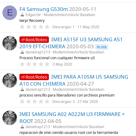
,
l
0
a
F4 Samsung G530m
2020-05-11
0
(
E
e
s
Edgarcbr
Modem/imei/Unlock/ Baseban
s
)
twrp/ Recovery
t
r
0
Descargas
1
11 May 2020
e
,
l
0
l
IMEI A515F U3 SAMSUNG A51
0
🌱Root/Roteo
a
e
2019 EFT-CHIMERA
2020-05-03
(
90,00$
s
s
t
danielrap1213
Modem/imei/Unlock/ Baseban
)
r
Proceso funcional con cualquier firmware u3
e
0
3 May 2020
l
,
l
0
a
IMEI PARA A105M U5 SAMSUNG
0
🌱Root/Roteo
(
e
s
A10 CON CHIMERA
2020-04-27
s
)
t
danielrap1213
Modem/imei/Unlock/ Baseban
r
proceso sencillo para liberadores con archivos premium
e
0
Descargas
3
27 Abr 2020
l
,
l
0
a
IMEI SAMSUNG A02 A022M U3 FIRMWARE +
0
(
e
s
ROOT
2022-04-05
s
)
t
danielrap1213
Modem/imei/Unlock/ Baseban
r
reparacion de imei siendo usuario root con la herramienta
e