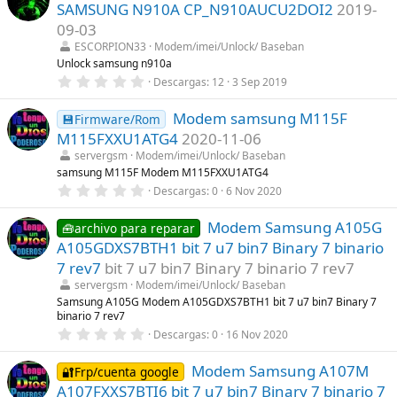
e
s
SAMSUNG N910A CP_N910AUCU2DOI2
2019-
s
)
t
09-03
r
ESCORPION33
Modem/imei/Unlock/ Baseban
e
l
Unlock samsung n910a
l
0
Descargas
12
3 Sep 2019
a
,
(
0
s
Modem samsung M115F
0
💾Firmware/Rom
)
e
M115FXXU1ATG4
2020-11-06
s
t
servergsm
Modem/imei/Unlock/ Baseban
r
samsung M115F Modem M115FXXU1ATG4
e
0
Descargas
0
6 Nov 2020
l
,
l
0
a
Modem Samsung A105G
0
🧰archivo para reparar
(
e
s
A105GDXS7BTH1 bit 7 u7 bin7 Binary 7 binario
s
)
t
7 rev7
bit 7 u7 bin7 Binary 7 binario 7 rev7
r
servergsm
Modem/imei/Unlock/ Baseban
e
l
Samsung A105G Modem A105GDXS7BTH1 bit 7 u7 bin7 Binary 7
l
binario 7 rev7
a
0
Descargas
0
16 Nov 2020
(
,
s
0
)
Modem Samsung A107M
0
🔐Frp/cuenta google
e
A107FXXS7BTI6 bit 7 u7 bin7 Binary 7 binario 7
s