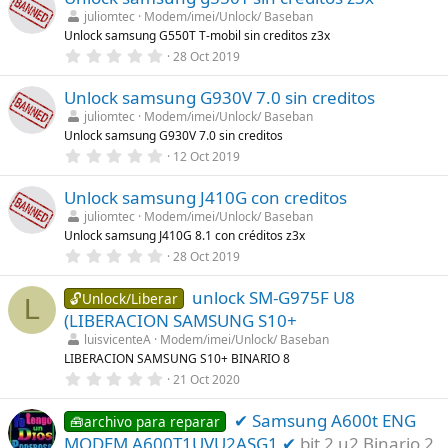
a
e
juliomtec
Modem/imei/Unlock/ Baseban
(
s
Unlock samsung G550T T-mobil sin creditos z3x
s
t
)
r
0
28 Oct 2019
e
,
l
0
l
Unlock samsung G930V 7.0 sin creditos
0
a
e
juliomtec
Modem/imei/Unlock/ Baseban
(
s
Unlock samsung G930V 7.0 sin creditos
s
t
)
r
0
12 Oct 2019
e
,
l
0
l
Unlock samsung J410G con creditos
0
a
e
juliomtec
Modem/imei/Unlock/ Baseban
(
s
Unlock samsung J410G 8.1 con créditos z3x
s
t
)
r
0
28 Oct 2019
e
,
l
0
l
unlock SM-G975F U8
0
🔓Unlock/Liberar
L
a
e
(LIBERACION SAMSUNG S10+
(
s
s
t
luisvicenteA
Modem/imei/Unlock/ Baseban
)
r
LIBERACION SAMSUNG S10+ BINARIO 8
e
0
21 Oct 2020
l
,
l
0
a
✔ Samsung A600t ENG
0
🧰archivo para reparar
(
e
s
MODEM A600T1UVU2ASG1 ✔
bit 2 u2 Binario 2
s