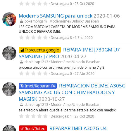
a
0
Descargas
0
28 Oct 2020
(
,
s
0
)
Modems SAMSUNG para unlock
2020-01-06
0
e
pokemongsm
Modem/imei/Unlock/ Baseban
s
LES COMPARTO MI CARPETA DE MODEMS SAMSUNG PARA
t
UNLOCK O REPARAR IMEI.
r
e
0
Descargas
8
6 Ene 2020
l
,
l
0
a
REPARA IMEI J730GM U7
0
🔐Frp/cuenta google
(
e
SAMSUNG J7 PRO
2020-04-27
s
s
)
t
danielrap1213
Modem/imei/Unlock/ Baseban
r
proceso unico con archivos premium de binario 7 y 8
e
0
Descargas
0
27 Abr 2020
l
,
l
0
a
REPARACION DE IMEI A305G
0
📶Imei/Reparar f4
(
e
s
SAMSUNG A30 U6 CON CHIMERATOOLS Y
s
)
t
MAGISK
2020-10-27
r
danielrap1213
Modem/imei/Unlock/ Baseban
e
l
se arreglo y ahora queda el parche estable solo con magisk
l
0
Descargas
1
27 Oct 2020
a
,
(
0
s
REPARAR IMEI A307G U4
0
🌱Root/Roteo
)