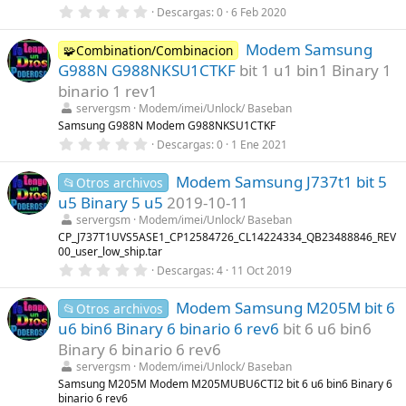
s
0
Descargas
0
6 Feb 2020
)
,
0
Modem Samsung
0
🧩Combination/Combinacion
e
G988N G988NKSU1CTKF
bit 1 u1 bin1 Binary 1
s
t
binario 1 rev1
r
servergsm
Modem/imei/Unlock/ Baseban
e
l
Samsung G988N Modem G988NKSU1CTKF
l
0
Descargas
0
1 Ene 2021
a
,
(
0
s
Modem Samsung J737t1 bit 5
0
📂Otros archivos
)
e
u5 Binary 5 u5
2019-10-11
s
t
servergsm
Modem/imei/Unlock/ Baseban
r
CP_J737T1UVS5ASE1_CP12584726_CL14224334_QB23488846_REV
e
00_user_low_ship.tar
l
0
l
Descargas
4
11 Oct 2019
,
a
0
(
Modem Samsung M205M bit 6
0
s
📂Otros archivos
e
)
u6 bin6 Binary 6 binario 6 rev6
bit 6 u6 bin6
s
t
Binary 6 binario 6 rev6
r
servergsm
Modem/imei/Unlock/ Baseban
e
l
Samsung M205M Modem M205MUBU6CTI2 bit 6 u6 bin6 Binary 6
l
binario 6 rev6