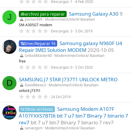
0
Descargas
1
4 Feb 2020
(
,
s
0
)
Samsung Galaxy A30
9
0
🧰archivo para reparar
J
e
Josmar999
Modem/imei/Unlock/ Baseban
s
SM-A305GT modem
t
r
0
Descargas
3
5 Dic 2019
e
,
l
0
l
Samsung galaxy N960F U4
0
📶Imei/Reparar f4
a
e
Repair IMEI Solution MODEM
2020-10-05
(
s
s
t
UnlockMaster40
Modem/imei/Unlock/ Baseban
)
r
free
e
0
Descargas
0
5 Oct 2020
l
,
l
0
a
SAMSUNG J7 STAR J737T1 UNLOCK METRO
0
(
D
e
s
DavidMexico
Modem/imei/Unlock/ Baseban
s
)
unlock j737t1
t
r
0
24 Oct 2019
e
,
l
0
l
Samsung Modem A107F
0
📂Otros archivos
a
e
A107FXXS7BTI6 bit 7 u7 bin7 Binary 7 binario 7
(
s
s
t
rev7
bit 7 u7 bin7 Binary 7 binario 7 rev7
)
r
servergsm
Modem/imei/Unlock/ Baseban
e