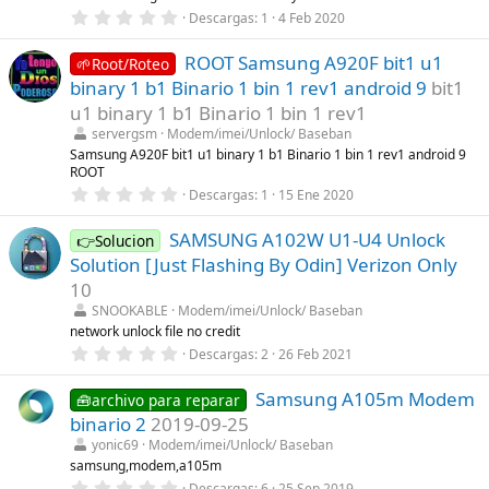
l
0
Descargas
1
4 Feb 2020
a
,
(
0
s
ROOT Samsung A920F bit1 u1
0
🌱Root/Roteo
)
e
binary 1 b1 Binario 1 bin 1 rev1 android 9
bit1
s
t
u1 binary 1 b1 Binario 1 bin 1 rev1
r
servergsm
Modem/imei/Unlock/ Baseban
e
l
Samsung A920F bit1 u1 binary 1 b1 Binario 1 bin 1 rev1 android 9
l
ROOT
a
0
Descargas
1
15 Ene 2020
(
,
s
0
)
SAMSUNG A102W U1-U4 Unlock
0
👉Solucion
e
Solution [Just Flashing By Odin] Verizon Only
s
t
10
r
SNOOKABLE
Modem/imei/Unlock/ Baseban
e
l
network unlock file no credit
l
0
Descargas
2
26 Feb 2021
a
,
(
0
s
Samsung A105m Modem
0
🧰archivo para reparar
)
e
binario 2
2019-09-25
s
t
yonic69
Modem/imei/Unlock/ Baseban
r
samsung,modem,a105m
e
0
Descargas
6
25 Sep 2019