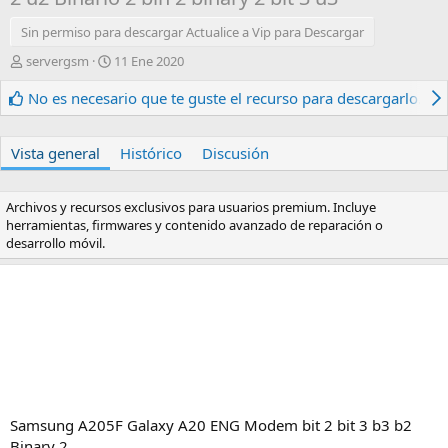
Sin permiso para descargar Actualice a Vip para Descargar
A
F
servergsm
11 Ene 2020
u
e
t
c
No es necesario que te guste el recurso para descargarlo.
o
h
r
a
d
Vista general
Histórico
Discusión
e
c
r
Archivos y recursos exclusivos para usuarios premium. Incluye
e
herramientas, firmwares y contenido avanzado de reparación o
a
desarrollo móvil.
c
i
ó
n
Samsung A205F Galaxy A20 ENG Modem bit 2 bit 3 b3 b2
Binary 2