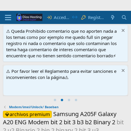
R
e
g
ís
t
r
a
t
e
Acceder
⚠ Queda Prohibido comentario que no aporten nada a
los temas como por ejemplo me quedo full sin pegar
registro ni nada o comentario que solo contaminan los
tema haga comentario de interes comentario que
encuentre que no tienen sentido comentario borrado⚡
⚠️ Por favor leer el Reglamento para evitar sanciones e
inconvenientes con la página⚠️
Modem/imei/Unlock/ Baseban
Samsung A205F Galaxy
💎archivos premium
A20 ENG Modem bit 2 bit 3 b3 b2 Binary 2
bit
2 u2 Binario 2 bin 2 binary 2 bit 3 u3