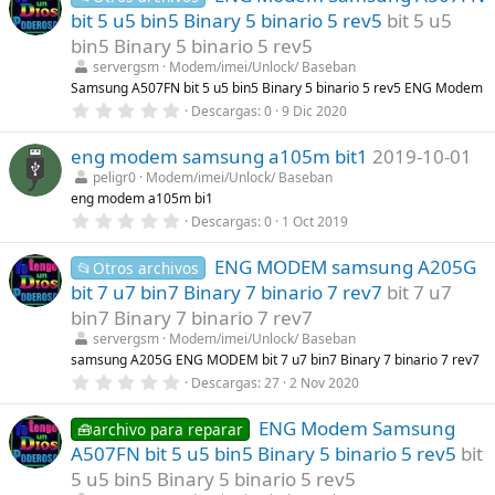
e
bit 5 u5 bin5 Binary 5 binario 5 rev5
bit 5 u5
s
t
bin5 Binary 5 binario 5 rev5
r
servergsm
Modem/imei/Unlock/ Baseban
e
l
Samsung A507FN bit 5 u5 bin5 Binary 5 binario 5 rev5 ENG Modem
l
0
Descargas
0
9 Dic 2020
a
,
(
0
s
eng modem samsung a105m bit1
2019-10-01
0
)
e
peligr0
Modem/imei/Unlock/ Baseban
s
eng modem a105m bi1
t
r
0
Descargas
0
1 Oct 2019
e
,
l
0
l
ENG MODEM samsung A205G
0
📂Otros archivos
a
e
bit 7 u7 bin7 Binary 7 binario 7 rev7
bit 7 u7
(
s
s
t
bin7 Binary 7 binario 7 rev7
)
r
servergsm
Modem/imei/Unlock/ Baseban
e
l
samsung A205G ENG MODEM bit 7 u7 bin7 Binary 7 binario 7 rev7
l
0
Descargas
27
2 Nov 2020
a
,
(
0
s
ENG Modem Samsung
0
🧰archivo para reparar
)
e
A507FN bit 5 u5 bin5 Binary 5 binario 5 rev5
bit
s
t
5 u5 bin5 Binary 5 binario 5 rev5
r