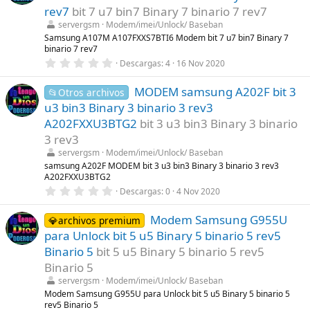
t
rev7
bit 7 u7 bin7 Binary 7 binario 7 rev7
r
servergsm
Modem/imei/Unlock/ Baseban
e
l
Samsung A107M A107FXXS7BTI6 Modem bit 7 u7 bin7 Binary 7
l
binario 7 rev7
a
0
Descargas
4
16 Nov 2020
(
,
s
0
)
MODEM samsung A202F bit 3
0
📂Otros archivos
e
u3 bin3 Binary 3 binario 3 rev3
s
t
A202FXXU3BTG2
bit 3 u3 bin3 Binary 3 binario
r
3 rev3
e
l
servergsm
Modem/imei/Unlock/ Baseban
l
samsung A202F MODEM bit 3 u3 bin3 Binary 3 binario 3 rev3
a
A202FXXU3BTG2
(
s
0
Descargas
0
4 Nov 2020
)
,
0
Modem Samsung G955U
0
💎archivos premium
e
para Unlock bit 5 u5 Binary 5 binario 5 rev5
s
t
Binario 5
bit 5 u5 Binary 5 binario 5 rev5
r
Binario 5
e
l
servergsm
Modem/imei/Unlock/ Baseban
l
Modem Samsung G955U para Unlock bit 5 u5 Binary 5 binario 5
a
rev5 Binario 5
(