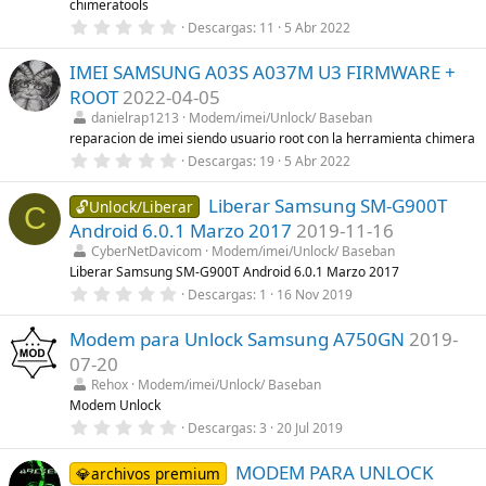
chimeratools
l
0
l
Descargas
11
5 Abr 2022
,
a
0
(
IMEI SAMSUNG A03S A037M U3 FIRMWARE +
0
s
e
)
ROOT
2022-04-05
s
t
danielrap1213
Modem/imei/Unlock/ Baseban
r
reparacion de imei siendo usuario root con la herramienta chimera
e
0
Descargas
19
5 Abr 2022
l
,
l
0
a
Liberar Samsung SM-G900T
0
🔓Unlock/Liberar
(
C
e
s
Android 6.0.1 Marzo 2017
2019-11-16
s
)
t
CyberNetDavicom
Modem/imei/Unlock/ Baseban
r
Liberar Samsung SM-G900T Android 6.0.1 Marzo 2017
e
0
Descargas
1
16 Nov 2019
l
,
l
0
a
Modem para Unlock Samsung A750GN
2019-
0
(
e
s
07-20
s
)
t
Rehox
Modem/imei/Unlock/ Baseban
r
Modem Unlock
e
0
Descargas
3
20 Jul 2019
l
,
l
0
a
MODEM PARA UNLOCK
0
💎archivos premium
(