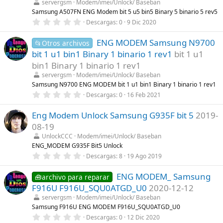
servergsm
Modem/imei/Unlock/ Baseban
e
l
Samsung A507FN ENG Modem bit 5 u5 bin5 Binary 5 binario 5 rev5
l
0
Descargas
0
9 Dic 2020
a
,
(
0
s
ENG MODEM Samsung N9700
0
📂Otros archivos
)
e
bit 1 u1 bin1 Binary 1 binario 1 rev1
bit 1 u1
s
t
bin1 Binary 1 binario 1 rev1
r
servergsm
Modem/imei/Unlock/ Baseban
e
l
Samsung N9700 ENG MODEM bit 1 u1 bin1 Binary 1 binario 1 rev1
l
0
Descargas
0
16 Feb 2021
a
,
(
0
s
Eng Modem Unlock Samsung G935F bit 5
2019-
0
)
e
08-19
s
t
UnlockCCC
Modem/imei/Unlock/ Baseban
r
ENG_MODEM G935F Bit5 Unlock
e
0
Descargas
8
19 Ago 2019
l
,
l
0
a
ENG MODEM_ Samsung
0
🧰archivo para reparar
(
e
s
F916U F916U_SQU0ATGD_U0
2020-12-12
s
)
t
servergsm
Modem/imei/Unlock/ Baseban
r
Samsung F916U ENG MODEM F916U_SQU0ATGD_U0
e
0
Descargas
0
12 Dic 2020
l