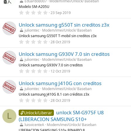
s
EduardoB007
Modem/imei/Unlock/ Baseban
s
)
Modelo SM-A205U
t
r
0
23 Sep 2019
e
,
l
0
l
Unlock samsung g550T sin creditos z3x
0
a
e
juliomtec
Modem/imei/Unlock/ Baseban
(
s
Unlock samsung G550T T-mobil sin creditos z3x
s
t
)
r
0
28 Oct 2019
e
,
l
0
l
Unlock samsung G930V 7.0 sin creditos
0
a
e
juliomtec
Modem/imei/Unlock/ Baseban
(
s
Unlock samsung G930V 7.0 sin creditos
s
t
)
r
0
12 Oct 2019
e
,
l
0
l
Unlock samsung J410G con creditos
0
a
e
juliomtec
Modem/imei/Unlock/ Baseban
(
s
Unlock samsung J410G 8.1 con créditos z3x
s
t
)
r
0
28 Oct 2019
e
,
l
0
l
unlock SM-G975F U8
0
🔓Unlock/Liberar
L
a
e
(LIBERACION SAMSUNG S10+
(
s
s
t
luisvicenteA
Modem/imei/Unlock/ Baseban
)
r
LIBERACION SAMSUNG S10+ BINARIO 8