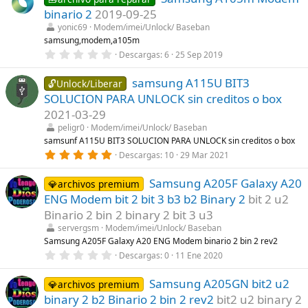
)
e
binario 2
2019-09-25
s
t
yonic69
Modem/imei/Unlock/ Baseban
r
samsung,modem,a105m
e
0
Descargas
6
25 Sep 2019
l
,
l
0
a
samsung A115U BIT3
0
🔓Unlock/Liberar
(
e
s
SOLUCION PARA UNLOCK sin creditos o box
s
)
t
2021-03-29
r
peligr0
Modem/imei/Unlock/ Baseban
e
l
samsunf A115U BIT3 SOLUCION PARA UNLOCK sin creditos o box
l
5
Descargas
10
29 Mar 2021
a
,
(
0
s
Samsung A205F Galaxy A20
0
💎archivos premium
)
e
ENG Modem bit 2 bit 3 b3 b2 Binary 2
bit 2 u2
s
t
Binario 2 bin 2 binary 2 bit 3 u3
r
servergsm
Modem/imei/Unlock/ Baseban
e
l
Samsung A205F Galaxy A20 ENG Modem binario 2 bin 2 rev2
l
0
Descargas
0
11 Ene 2020
a
,
(
0
s
Samsung A205GN bit2 u2
0
💎archivos premium
)
e
binary 2 b2 Binario 2 bin 2 rev2
bit2 u2 binary 2
s