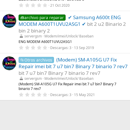
e
0
21 Oct 2020
l
,
l
0
a
✔ Samsung A600t ENG
0
🧰archivo para reparar
(
e
s
MODEM A600T1UVU2ASG1 ✔
bit 2 u2 Binario 2
s
)
t
bin 2 binary 2
r
servergsm
Modem/imei/Unlock/ Baseban
e
l
ENG MODEM A600T1UVU2ASG1
l
0
Descargas
3
13 Sep 2019
a
,
(
0
s
(Modem) SM-A105G U7 Fix
0
📂Otros archivos
)
e
Repair imei bit 7 u7 bin7 Binary 7 binario 7 rev7
s
t
bit 7 u7 bin7 Binary 7 binario 7 rev7
r
servergsm
Modem/imei/Unlock/ Baseban
e
l
(Modem) SM-A105G U7 Fix Repair imei bit 7 u7 bin7 Binary 7
l
binario 7 rev7
a
0
Descargas
3
15 May 2021
(
,
s
0
)
0
e
s
t
r
e