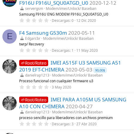
s
F916U F916U_SQU0ATGD_U0
2020-12-12
s
)
t
servergsm
Modem/imei/Unlock/ Baseban
r
Samsung F916U ENG MODEM F916U_SQU0ATGD_U0
e
0
Descargas
0
12 Dic 2020
l
,
l
0
a
F4 Samsung G530m
2020-05-11
0
(
E
e
s
Edgarcbr
Modem/imei/Unlock/ Baseban
s
)
twrp/ Recovery
t
r
0
Descargas
1
11 May 2020
e
,
l
0
l
IMEI A515F U3 SAMSUNG A51
0
🌱Root/Roteo
a
e
2019 EFT-CHIMERA
2020-05-03
(
90,00$
s
s
t
danielrap1213
Modem/imei/Unlock/ Baseban
)
r
Proceso funcional con cualquier firmware u3
e
0
3 May 2020
l
,
l
0
a
IMEI PARA A105M U5 SAMSUNG
0
🌱Root/Roteo
(
e
s
A10 CON CHIMERA
2020-04-27
s
)
t
danielrap1213
Modem/imei/Unlock/ Baseban
r
proceso sencillo para liberadores con archivos premium
e
0
Descargas
3
27 Abr 2020
l
,
l
0
a