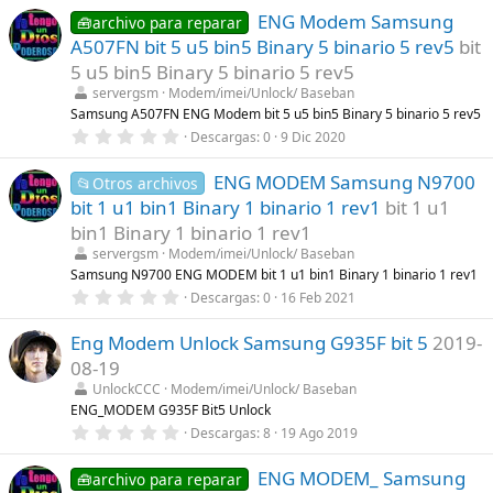
0
s
ENG Modem Samsung
0
🧰archivo para reparar
)
e
A507FN bit 5 u5 bin5 Binary 5 binario 5 rev5
bit
s
t
5 u5 bin5 Binary 5 binario 5 rev5
r
servergsm
Modem/imei/Unlock/ Baseban
e
l
Samsung A507FN ENG Modem bit 5 u5 bin5 Binary 5 binario 5 rev5
l
0
Descargas
0
9 Dic 2020
a
,
(
0
s
ENG MODEM Samsung N9700
0
📂Otros archivos
)
e
bit 1 u1 bin1 Binary 1 binario 1 rev1
bit 1 u1
s
t
bin1 Binary 1 binario 1 rev1
r
servergsm
Modem/imei/Unlock/ Baseban
e
l
Samsung N9700 ENG MODEM bit 1 u1 bin1 Binary 1 binario 1 rev1
l
0
Descargas
0
16 Feb 2021
a
,
(
0
s
Eng Modem Unlock Samsung G935F bit 5
2019-
0
)
e
08-19
s
t
UnlockCCC
Modem/imei/Unlock/ Baseban
r
ENG_MODEM G935F Bit5 Unlock
e
0
Descargas
8
19 Ago 2019
l
,
l
0
a
ENG MODEM_ Samsung
0
🧰archivo para reparar
(
e