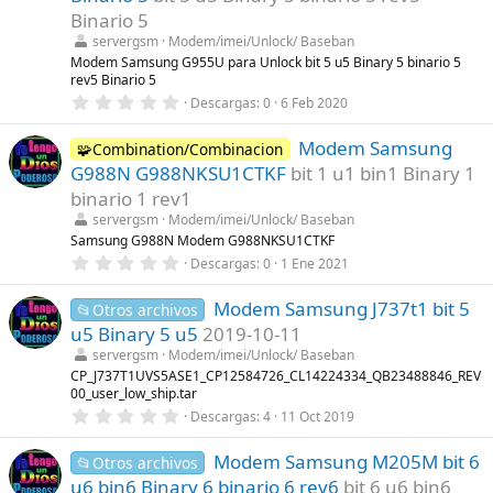
r
Binario 5
e
l
servergsm
Modem/imei/Unlock/ Baseban
l
Modem Samsung G955U para Unlock bit 5 u5 Binary 5 binario 5
a
rev5 Binario 5
(
s
0
Descargas
0
6 Feb 2020
)
,
0
Modem Samsung
0
🧩Combination/Combinacion
e
G988N G988NKSU1CTKF
bit 1 u1 bin1 Binary 1
s
t
binario 1 rev1
r
servergsm
Modem/imei/Unlock/ Baseban
e
l
Samsung G988N Modem G988NKSU1CTKF
l
0
Descargas
0
1 Ene 2021
a
,
(
0
s
Modem Samsung J737t1 bit 5
0
📂Otros archivos
)
e
u5 Binary 5 u5
2019-10-11
s
t
servergsm
Modem/imei/Unlock/ Baseban
r
CP_J737T1UVS5ASE1_CP12584726_CL14224334_QB23488846_REV
e
00_user_low_ship.tar
l
0
l
Descargas
4
11 Oct 2019
,
a
0
(
Modem Samsung M205M bit 6
0
s
📂Otros archivos
e
)
u6 bin6 Binary 6 binario 6 rev6
bit 6 u6 bin6
s