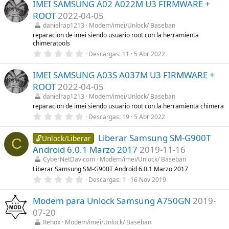
IMEI SAMSUNG A02 A022M U3 FIRMWARE +
0
(
e
s
ROOT
2022-04-05
s
)
t
danielrap1213
Modem/imei/Unlock/ Baseban
r
reparacion de imei siendo usuario root con la herramienta
e
chimeratools
l
0
l
Descargas
11
5 Abr 2022
,
a
0
(
IMEI SAMSUNG A03S A037M U3 FIRMWARE +
0
s
e
)
ROOT
2022-04-05
s
t
danielrap1213
Modem/imei/Unlock/ Baseban
r
reparacion de imei siendo usuario root con la herramienta chimera
e
0
Descargas
19
5 Abr 2022
l
,
l
0
a
Liberar Samsung SM-G900T
0
🔓Unlock/Liberar
(
C
e
s
Android 6.0.1 Marzo 2017
2019-11-16
s
)
t
CyberNetDavicom
Modem/imei/Unlock/ Baseban
r
Liberar Samsung SM-G900T Android 6.0.1 Marzo 2017
e
0
Descargas
1
16 Nov 2019
l
,
l
0
a
Modem para Unlock Samsung A750GN
2019-
0
(
e
s
07-20
s
)
t
Rehox
Modem/imei/Unlock/ Baseban
r