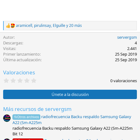
aramicell
,
pirulinsay
,
Elguille
y 20 más
R
e
Autor
servergsm
a
c
Descargas
4
c
Visitas
2.441
i
Primer lanzamiento
25 Sep 2019
o
Última actualización
25 Sep 2019
n
e
Valoraciones
s
:
0
0 valoraciones
,
0
0
Únete a la discusión
e
s
t
Más recursos de servergsm
r
radiofrecuencia Backu respaldo Samsung Galaxy
e
📂Otros archivos
l
A22 (Sm-A225m
l
radiofrecuencia Backu respaldo Samsung Galaxy A22 (Sm-A225m
a
Bit 12
(