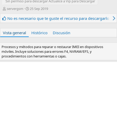
Sin permiso para descargar Actualice a Vip para Descargar
A
F
servergsm
25 Sep 2019
u
e
t
c
No es necesario que te guste el recurso para descargarlo.
o
h
r
a
d
Vista general
Histórico
Discusión
e
c
r
Procesos y métodos para reparar o restaurar IMEI en dispositivos
e
móviles. Incluye soluciones para errores F4, NVRAM/EFS, y
a
procedimientos con herramientas o cajas.
c
i
ó
n