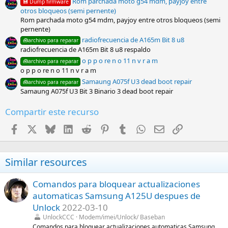
s
Rom parchada moto g54 mdm, payjoy entre
💾 Dump firmware
)
otros bloqueos (semi pernente)
Rom parchada moto g54 mdm, payjoy entre otros bloqueos (semi
pernente)
radiofrecuencia de A165m Bit 8 u8
🧰archivo para reparar
radiofrecuencia de A165m Bit 8 u8 respaldo
o p p o re n o 11 n v r a m
🧰archivo para reparar
o p p o re n o 11 n v r a m
Samaung A075f U3 dead boot repair
🧰archivo para reparar
Samaung A075f U3 Bit 3 Binario 3 dead boot repair
Compartir este recurso
Facebook
X
Bluesky
LinkedIn
Reddit
Pinterest
Tumblr
WhatsApp
Email
Enlace
Similar resources
Comandos para bloquear actualizaciones
automaticas Samsung A125U despues de
Unlock
2022-03-10
UnlockCCC
Modem/imei/Unlock/ Baseban
Comandos para bloquear actualizaciones automaticas Samsung