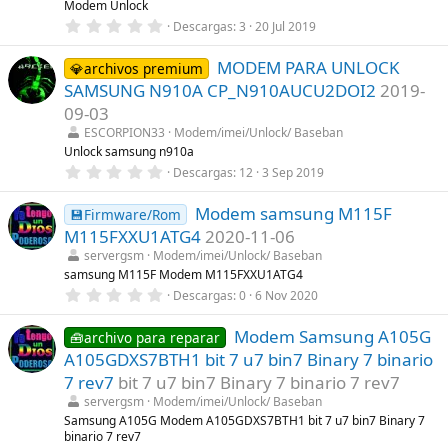
Modem Unlock
e
0
Descargas
3
20 Jul 2019
l
,
l
0
a
MODEM PARA UNLOCK
0
💎archivos premium
(
e
s
SAMSUNG N910A CP_N910AUCU2DOI2
2019-
s
)
t
09-03
r
ESCORPION33
Modem/imei/Unlock/ Baseban
e
l
Unlock samsung n910a
l
0
Descargas
12
3 Sep 2019
a
,
(
0
s
Modem samsung M115F
0
💾Firmware/Rom
)
e
M115FXXU1ATG4
2020-11-06
s
t
servergsm
Modem/imei/Unlock/ Baseban
r
samsung M115F Modem M115FXXU1ATG4
e
0
Descargas
0
6 Nov 2020
l
,
l
0
a
Modem Samsung A105G
0
🧰archivo para reparar
(
e
s
A105GDXS7BTH1 bit 7 u7 bin7 Binary 7 binario
s
)
t
7 rev7
bit 7 u7 bin7 Binary 7 binario 7 rev7
r
servergsm
Modem/imei/Unlock/ Baseban
e
l
Samsung A105G Modem A105GDXS7BTH1 bit 7 u7 bin7 Binary 7
l
binario 7 rev7
a