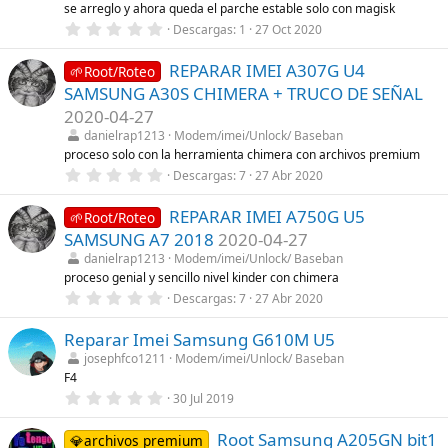
l
se arreglo y ahora queda el parche estable solo con magisk
l
0
Descargas
1
27 Oct 2020
a
,
(
0
s
REPARAR IMEI A307G U4
0
🌱Root/Roteo
)
e
SAMSUNG A30S CHIMERA + TRUCO DE SEÑAL
s
t
2020-04-27
r
danielrap1213
Modem/imei/Unlock/ Baseban
e
l
proceso solo con la herramienta chimera con archivos premium
l
0
Descargas
7
27 Abr 2020
a
,
(
0
s
REPARAR IMEI A750G U5
0
🌱Root/Roteo
)
e
SAMSUNG A7 2018
2020-04-27
s
t
danielrap1213
Modem/imei/Unlock/ Baseban
r
proceso genial y sencillo nivel kinder con chimera
e
0
Descargas
7
27 Abr 2020
l
,
l
0
a
Reparar Imei Samsung G610M U5
0
(
e
s
josephfco1211
Modem/imei/Unlock/ Baseban
s
)
F4
t
r
0
30 Jul 2019
e
,
l
0
l
Root Samsung A205GN bit1
0
💎archivos premium