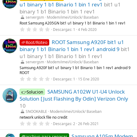
a
e
u1 binary 1 b1 Binario 1 bin 1 rev1
bit1 u1
(
s
s
t
binary 1 b1 Binario 1 bin 1 rev1
)
r
servergsm
Modem/imei/Unlock/ Baseban
e
l
Root Samsung A205GN bit1 u1 binary 1 b1 Binario 1 bin 1 rev1
l
0
Descargas
1
4 Feb 2020
a
,
(
0
s
ROOT Samsung A920F bit1 u1
0
🌱Root/Roteo
)
e
binary 1 b1 Binario 1 bin 1 rev1 android 9
bit1
s
t
u1 binary 1 b1 Binario 1 bin 1 rev1
r
servergsm
Modem/imei/Unlock/ Baseban
e
l
Samsung A920F bit1 u1 binary 1 b1 Binario 1 bin 1 rev1 android 9
l
ROOT
a
0
Descargas
1
15 Ene 2020
(
,
s
0
)
SAMSUNG A102W U1-U4 Unlock
0
👉Solucion
e
Solution [Just Flashing By Odin] Verizon Only
s
t
10
r
SNOOKABLE
Modem/imei/Unlock/ Baseban
e
l
network unlock file no credit
l
0
Descargas
2
26 Feb 2021
a
,
(
0
s
Samsung A105m Modem
0
🧰archivo para reparar