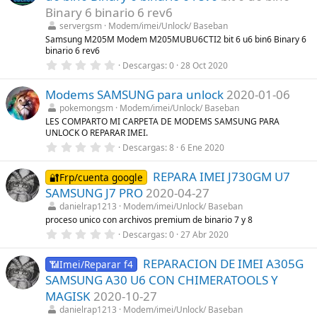
t
Binary 6 binario 6 rev6
r
servergsm
Modem/imei/Unlock/ Baseban
e
l
Samsung M205M Modem M205MUBU6CTI2 bit 6 u6 bin6 Binary 6
l
binario 6 rev6
a
0
Descargas
0
28 Oct 2020
(
,
s
0
)
Modems SAMSUNG para unlock
2020-01-06
0
e
pokemongsm
Modem/imei/Unlock/ Baseban
s
LES COMPARTO MI CARPETA DE MODEMS SAMSUNG PARA
t
UNLOCK O REPARAR IMEI.
r
e
0
Descargas
8
6 Ene 2020
l
,
l
0
a
REPARA IMEI J730GM U7
0
🔐Frp/cuenta google
(
e
SAMSUNG J7 PRO
2020-04-27
s
s
)
t
danielrap1213
Modem/imei/Unlock/ Baseban
r
proceso unico con archivos premium de binario 7 y 8
e
0
Descargas
0
27 Abr 2020
l
,
l
0
a
REPARACION DE IMEI A305G
0
📶Imei/Reparar f4
(
e
s
SAMSUNG A30 U6 CON CHIMERATOOLS Y
s
)
t
MAGISK
2020-10-27
r
danielrap1213
Modem/imei/Unlock/ Baseban
e