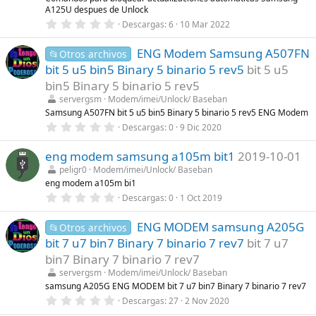
A125U despues de Unlock
0
Descargas
6
10 Mar 2022
,
0
ENG Modem Samsung A507FN
0
📂Otros archivos
e
bit 5 u5 bin5 Binary 5 binario 5 rev5
bit 5 u5
s
t
bin5 Binary 5 binario 5 rev5
r
servergsm
Modem/imei/Unlock/ Baseban
e
l
Samsung A507FN bit 5 u5 bin5 Binary 5 binario 5 rev5 ENG Modem
l
0
Descargas
0
9 Dic 2020
a
,
(
0
s
eng modem samsung a105m bit1
2019-10-01
0
)
e
peligr0
Modem/imei/Unlock/ Baseban
s
eng modem a105m bi1
t
r
0
Descargas
0
1 Oct 2019
e
,
l
0
l
ENG MODEM samsung A205G
0
📂Otros archivos
a
e
bit 7 u7 bin7 Binary 7 binario 7 rev7
bit 7 u7
(
s
s
t
bin7 Binary 7 binario 7 rev7
)
r
servergsm
Modem/imei/Unlock/ Baseban
e
l
samsung A205G ENG MODEM bit 7 u7 bin7 Binary 7 binario 7 rev7
l
0
Descargas
27
2 Nov 2020
a
,
(