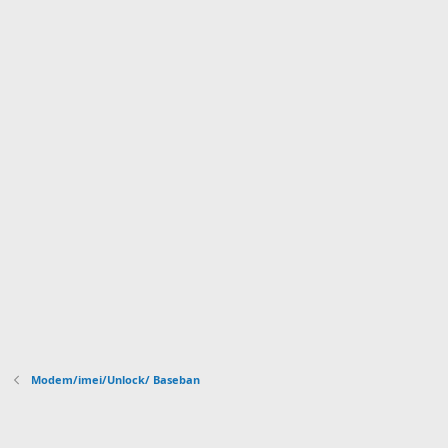
l
l
a
(
s
)
Modem/imei/Unlock/ Baseban