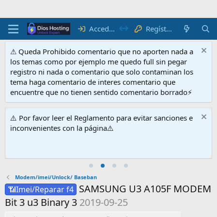
R
e
g
ís
t
r
a
t
e
Acceder
⚠ Queda Prohibido comentario que no aporten nada a
los temas como por ejemplo me quedo full sin pegar
registro ni nada o comentario que solo contaminan los
tema haga comentario de interes comentario que
encuentre que no tienen sentido comentario borrado⚡
⚠️ Por favor leer el Reglamento para evitar sanciones e
inconvenientes con la página⚠️
Modem/imei/Unlock/ Baseban
SAMSUNG U3 A105F MODEM
📶Imei/Reparar f4
Bit 3 u3 Binary 3
2019-09-25