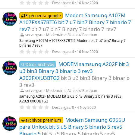
0
Descargas
0
16 Nov 2020
(
,
s
0
)
Modem Samsung A107M
0
🔐Frp/cuenta google
e
A107FXXS7BTI6 bit 7 u7 bin7 Binary 7 binario 7
s
t
rev7
bit 7 u7 bin7 Binary 7 binario 7 rev7
r
servergsm
Modem/imei/Unlock/ Baseban
e
l
Samsung A107M A107FXXS7BTI6 Modem bit 7 u7 bin7 Binary 7
l
binario 7 rev7
a
0
Descargas
4
16 Nov 2020
(
,
s
0
)
MODEM samsung A202F bit 3
0
📂Otros archivos
e
u3 bin3 Binary 3 binario 3 rev3
s
t
A202FXXU3BTG2
bit 3 u3 bin3 Binary 3 binario
r
3 rev3
e
l
servergsm
Modem/imei/Unlock/ Baseban
l
samsung A202F MODEM bit 3 u3 bin3 Binary 3 binario 3 rev3
a
A202FXXU3BTG2
(
s
0
Descargas
0
4 Nov 2020
)
,
0
Modem Samsung G955U
0
💎archivos premium
e
para Unlock bit 5 u5 Binary 5 binario 5 rev5
s
t
Binario 5
bit 5 u5 Binary 5 binario 5 rev5