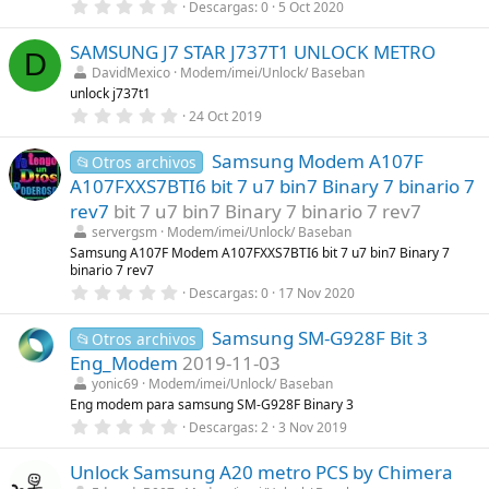
0
Descargas
0
5 Oct 2020
l
,
l
0
a
SAMSUNG J7 STAR J737T1 UNLOCK METRO
0
(
D
e
s
DavidMexico
Modem/imei/Unlock/ Baseban
s
)
unlock j737t1
t
r
0
24 Oct 2019
e
,
l
0
l
Samsung Modem A107F
0
📂Otros archivos
a
e
A107FXXS7BTI6 bit 7 u7 bin7 Binary 7 binario 7
(
s
s
t
rev7
bit 7 u7 bin7 Binary 7 binario 7 rev7
)
r
servergsm
Modem/imei/Unlock/ Baseban
e
l
Samsung A107F Modem A107FXXS7BTI6 bit 7 u7 bin7 Binary 7
l
binario 7 rev7
a
0
Descargas
0
17 Nov 2020
(
,
s
0
)
Samsung SM-G928F Bit 3
0
📂Otros archivos
e
Eng_Modem
2019-11-03
s
t
yonic69
Modem/imei/Unlock/ Baseban
r
Eng modem para samsung SM-G928F Binary 3
e
0
Descargas
2
3 Nov 2019
l
,
l
0
a
Unlock Samsung A20 metro PCS by Chimera
0
(
e