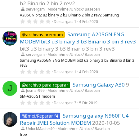
t
b2 Binario 2 bin 2 rev2
r
servergsm
Modem/imei/Unlock/ Baseban
e
l
A205GN bit2 u2 binary 2 b2 Binario 2 bin 2 rev2 Samsung
l
0
Descargas
1
4 Feb 2020
a
,
(
0
s
Samsung A205GN ENG
0
💎archivos premium
)
e
MODEM bit3 u3 binary 3 b3 Binario 3 bin 3 rev3
s
t
bit3 u3 binary 3 b3 Binario 3 bin 3 rev3
r
servergsm
Modem/imei/Unlock/ Baseban
e
l
Samsung A205GN ENG MODEM bit3 u3 binary 3 b3 Binario 3 bin 3
l
rev3
a
0
Descargas
1
4 Feb 2020
(
,
s
0
)
Samsung Galaxy A30
9
0
🧰archivo para reparar
J
e
Josmar999
Modem/imei/Unlock/ Baseban
s
SM-A305GT modem
t
r
0
Descargas
3
5 Dic 2019
e
,
l
0
l
Samsung galaxy N960F U4
0
📶Imei/Reparar f4
a
e
Repair IMEI Solution MODEM
2020-10-05
(
s
s
t
UnlockMaster40
Modem/imei/Unlock/ Baseban
)
r
free
e