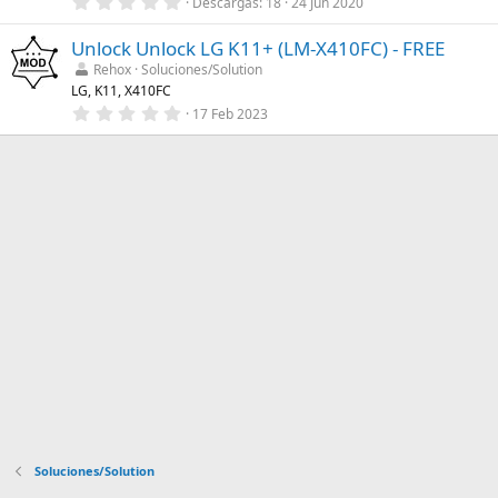
0
Descargas
18
24 Jun 2020
e
,
l
0
l
Unlock Unlock LG K11+ (LM-X410FC) - FREE
0
a
e
Rehox
Soluciones/Solution
(
s
LG, K11, X410FC
s
t
)
r
0
17 Feb 2023
e
,
l
0
l
0
a
e
(
s
s
t
)
r
e
l
l
a
(
s
)
Soluciones/Solution