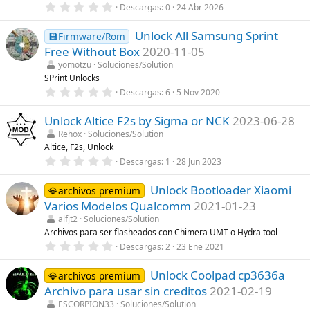
(
0
Descargas
0
24 Abr 2026
s
,
)
0
Unlock All Samsung Sprint
0
💾Firmware/Rom
e
Free Without Box
2020-11-05
s
t
yomotzu
Soluciones/Solution
r
SPrint Unlocks
e
0
Descargas
6
5 Nov 2020
l
,
l
0
a
Unlock Altice F2s by Sigma or NCK
2023-06-28
0
(
e
s
Rehox
Soluciones/Solution
s
)
Altice, F2s, Unlock
t
r
0
Descargas
1
28 Jun 2023
e
,
l
0
l
Unlock Bootloader Xiaomi
0
💎archivos premium
a
e
Varios Modelos Qualcomm
2021-01-23
(
s
s
t
alfjt2
Soluciones/Solution
)
r
Archivos para ser flasheados con Chimera UMT o Hydra tool
e
0
Descargas
2
23 Ene 2021
l
,
l
0
a
Unlock Coolpad cp3636a
0
💎archivos premium
(
e
s
Archivo para usar sin creditos
2021-02-19
s
)
t
ESCORPION33
Soluciones/Solution