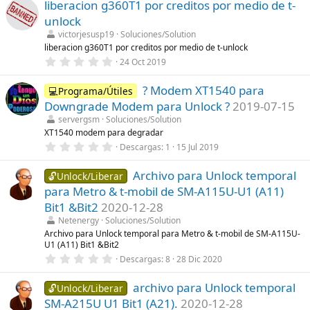
liberacion g360T1 por creditos por medio de t-
0
e
unlock
s
t
victorjesusp19
Soluciones/Solution
r
liberacion g360T1 por creditos por medio de t-unlock
e
0
24 Oct 2019
l
,
l
0
a
? Modem XT1540 para
0
💻Programa/Útiles
(
e
s
Downgrade Modem para Unlock ?
2019-07-15
s
)
t
servergsm
Soluciones/Solution
r
XT1540 modem para degradar
e
0
Descargas
1
15 Jul 2019
l
,
l
0
a
Archivo para Unlock temporal
0
🔓Unlock/Liberar
(
e
s
para Metro & t-mobil de SM-A115U-U1 (A11)
s
)
t
Bit1 &Bit2
2020-12-28
r
Netenergy
Soluciones/Solution
e
l
Archivo para Unlock temporal para Metro & t-mobil de SM-A115U-
l
U1 (A11) Bit1 &Bit2
a
0
Descargas
8
28 Dic 2020
(
,
s
0
)
archivo para Unlock temporal
0
🔓Unlock/Liberar
e
SM-A215U U1 Bit1 (A21).
2020-12-28
s