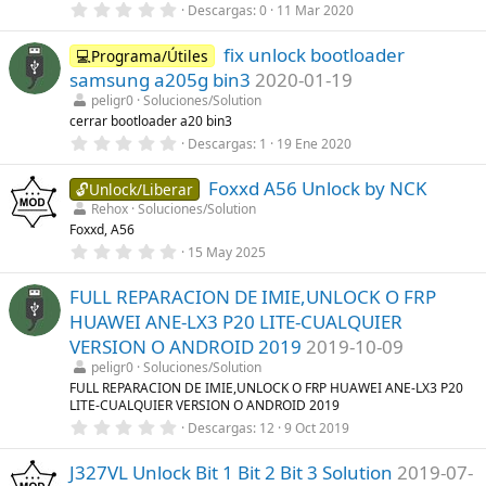
0
Descargas
0
11 Mar 2020
l
,
l
0
a
fix unlock bootloader
0
💻Programa/Útiles
(
e
s
samsung a205g bin3
2020-01-19
s
)
t
peligr0
Soluciones/Solution
r
cerrar bootloader a20 bin3
e
0
Descargas
1
19 Ene 2020
l
,
l
0
a
Foxxd A56 Unlock by NCK
0
🔓Unlock/Liberar
(
e
s
Rehox
Soluciones/Solution
s
)
Foxxd, A56
t
r
0
15 May 2025
e
,
l
0
l
FULL REPARACION DE IMIE,UNLOCK O FRP
0
a
e
HUAWEI ANE-LX3 P20 LITE-CUALQUIER
(
s
s
t
VERSION O ANDROID 2019
2019-10-09
)
r
peligr0
Soluciones/Solution
e
l
FULL REPARACION DE IMIE,UNLOCK O FRP HUAWEI ANE-LX3 P20
l
LITE-CUALQUIER VERSION O ANDROID 2019
a
0
Descargas
12
9 Oct 2019
(
,
s
0
)
J327VL Unlock Bit 1 Bit 2 Bit 3 Solution
2019-07-
0