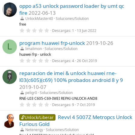
0
a
oppo a53 unlock password loader by umt qc
0
(
e
s
fire
2022-06-13
s
)
t
UnlockMaster40
Soluciones/Solution
r
free
e
0
Descargas
1
13 Jun 2022
l
,
l
0
a
program huawei frp-unlock
2019-10-26
0
(
L
e
s
limalimon
Soluciones/Solution
s
)
huawei frp - unlock
t
r
0
Descargas
4
26 Oct 2019
e
,
l
0
l
reparacion de imei & unlock huawei rne-
0
a
e
l03(c605)(c69) 100% probados android 8 y 9
(
s
s
t
2019-10-07
)
r
peligr0
Soluciones/Solution
e
l
RNE-L03 C605-C69-IMEI REPAI-UNLOCK-AND8
l
0
Descargas
9
7 Oct 2019
a
,
(
0
s
Revvl 4 5007Z Metropcs Unlock
0
🔓Unlock/Liberar
)
e
Furious Gold
s
t
Netenergy
Soluciones/Solution
r