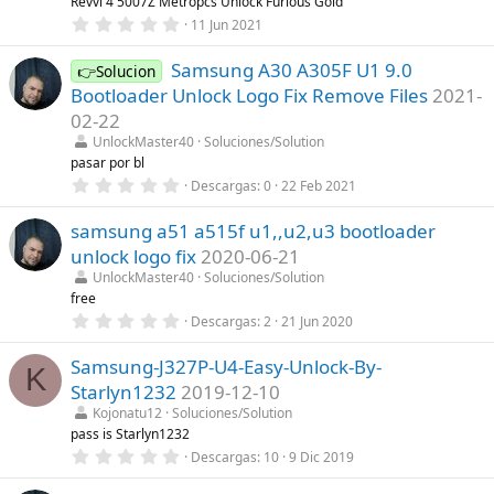
Revvl 4 5007Z Metropcs Unlock Furious Gold
e
0
11 Jun 2021
l
,
l
0
a
Samsung A30 A305F U1 9.0
0
👉Solucion
(
e
s
Bootloader Unlock Logo Fix Remove Files
2021-
s
)
t
02-22
r
UnlockMaster40
Soluciones/Solution
e
l
pasar por bl
l
0
Descargas
0
22 Feb 2021
a
,
(
0
s
samsung a51 a515f u1,,u2,u3 bootloader
0
)
e
unlock logo fix
2020-06-21
s
t
UnlockMaster40
Soluciones/Solution
r
free
e
0
Descargas
2
21 Jun 2020
l
,
l
0
a
Samsung-J327P-U4-Easy-Unlock-By-
0
(
K
e
s
Starlyn1232
2019-12-10
s
)
t
Kojonatu12
Soluciones/Solution
r
pass is Starlyn1232
e
0
Descargas
10
9 Dic 2019
l
,
l
0
a