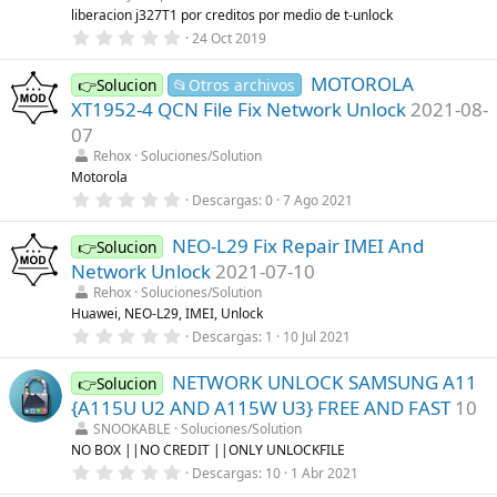
r
liberacion j327T1 por creditos por medio de t-unlock
e
0
24 Oct 2019
l
,
l
0
a
MOTOROLA
0
👉Solucion
📂Otros archivos
(
e
s
XT1952-4 QCN File Fix Network Unlock
2021-08-
s
)
t
07
r
Rehox
Soluciones/Solution
e
l
Motorola
l
0
Descargas
0
7 Ago 2021
a
,
(
0
s
NEO-L29 Fix Repair IMEI And
0
👉Solucion
)
e
Network Unlock
2021-07-10
s
t
Rehox
Soluciones/Solution
r
Huawei, NEO-L29, IMEI, Unlock
e
0
Descargas
1
10 Jul 2021
l
,
l
0
a
NETWORK UNLOCK SAMSUNG A11
0
👉Solucion
(
e
s
{A115U U2 AND A115W U3} FREE AND FAST
10
s
)
t
SNOOKABLE
Soluciones/Solution
r
NO BOX ||NO CREDIT ||ONLY UNLOCKFILE
e
0
Descargas
10
1 Abr 2021
l
,
l