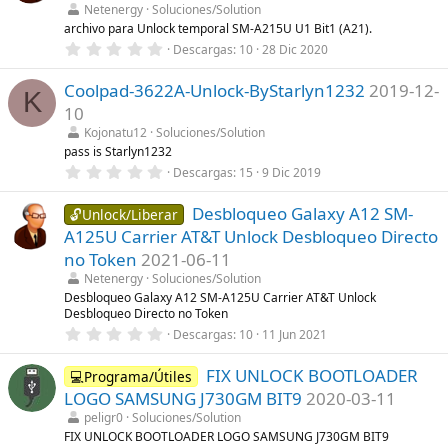
t
Netenergy
Soluciones/Solution
r
archivo para Unlock temporal SM-A215U U1 Bit1 (A21).
e
0
Descargas
10
28 Dic 2020
l
,
l
0
a
Coolpad-3622A-Unlock-ByStarlyn1232
2019-12-
0
(
K
e
s
10
s
)
t
Kojonatu12
Soluciones/Solution
r
pass is Starlyn1232
e
0
Descargas
15
9 Dic 2019
l
,
l
0
a
Desbloqueo Galaxy A12 SM-
0
🔓Unlock/Liberar
(
e
s
A125U Carrier AT&T Unlock Desbloqueo Directo
s
)
t
no Token
2021-06-11
r
Netenergy
Soluciones/Solution
e
l
Desbloqueo Galaxy A12 SM-A125U Carrier AT&T Unlock
l
Desbloqueo Directo no Token
a
0
Descargas
10
11 Jun 2021
(
,
s
0
)
FIX UNLOCK BOOTLOADER
0
💻Programa/Útiles
e
LOGO SAMSUNG J730GM BIT9
2020-03-11
s
t
peligr0
Soluciones/Solution
r
FIX UNLOCK BOOTLOADER LOGO SAMSUNG J730GM BIT9
e