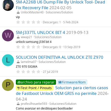
SM-A226B U6 Dump File By Unlock Tool- Dead
0
(
e
s
Fix Recovery File
2024-02-05
s
)
t
UnlockMaster40
Soluciones/Solution
r
vip
e
0
Descargas
1
5 Feb 2024
l
,
l
0
a
SM-J337TL UNLOCK BIT 4
2019-09-13
0
(
W
e
s
wwap21
Soluciones/Solution
s
)
unlock samsung j33tl bit 4
t
r
0
Descargas
0
13 Sep 2019
e
,
l
0
l
SOLUCION DEFINITIVA AL UNLOCK ZTE Z970
0
L
a
e
lamelma07
Soluciones/Solution
(
s
ZTE 970 SIGMA
s
t
)
r
0
27 Jul 2019
e
,
l
0
l
0
🧰archivo para reparar
💾Firmware/Rom
P
a
e
Solucion para ciertos casos
🔌Test Point / Pinouts
(
s
s
t
de Fastboot Unlock OEM GRIS no permite
2026-
)
r
04-24
e
l
profesilhouette593
Soluciones/Solution
l
Como avanzar en desbloqueo bootloader
a