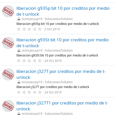
,
l
0
a
liberacion g935p bit 10 por creditos por medio
0
(
e
s
de t-unlock
s
)
t
victorjesusp19
Soluciones/Solution
r
liberacion g935p bit 10 por creditos por medio de t-unlock
e
0
2 Oct 2019
l
,
l
0
a
liberacion g935t bit 10 por creditos por medio
0
(
e
s
de t-unlock
s
)
t
victorjesusp19
Soluciones/Solution
r
liberacion g935t bit 10 por creditos por medio de t-unlock
e
0
24 Oct 2019
l
,
l
0
a
liberacion j327T por creditos por medio de t-
0
(
e
s
unlock
s
)
t
victorjesusp19
Soluciones/Solution
r
liberacion j327T por creditos por medio de t-unlock
e
0
24 Oct 2019
l
,
l
0
a
liberacion j327T1 por creditos por medio de t-
0
(
e
s
unlock
s
)
t
victorjesusp19
Soluciones/Solution