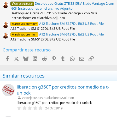
)
Desbloqueo Gratis ZTE Z3153V Blade Vantage 2 con
🔓Unlock/Liberar
NCK Instrucciones en el archivo Adjunto
Desbloqueo Gratis ZTE Z3153V Blade Vantage 2 con NCK
Instrucciones en el archivo Adjunto
A12 Tracfone SM-S127DL Bit3 U3 Root File
💎archivos premium
A12 Tracfone SM-S127DL Bit3 U3 Root File
A12 Tracfone SM-S127DL Bit2 U2 Root File
💎archivos premium
A12 Tracfone SM-S127DL Bit2 U2 Root File
Compartir este recurso
Facebook
X
Bluesky
LinkedIn
Reddit
Pinterest
Tumblr
WhatsApp
Email
Enlace
Similar resources
liberacion g360T por creditos por medio de t-
unlock
victorjesusp19
Soluciones/Solution
liberacion g360T por creditos por medio de t-unlock
0
24 Oct 2019
,
0