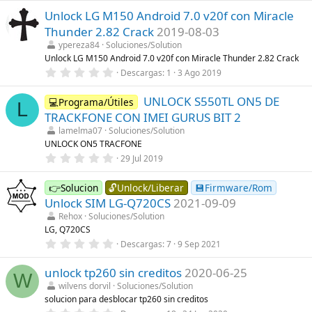
l
0
l
Unlock LG M150 Android 7.0 v20f con Miracle
0
a
e
Thunder 2.82 Crack
2019-08-03
(
s
s
t
ypereza84
Soluciones/Solution
)
r
Unlock LG M150 Android 7.0 v20f con Miracle Thunder 2.82 Crack
e
0
Descargas
1
3 Ago 2019
l
,
l
0
a
UNLOCK S550TL ON5 DE
0
💻Programa/Útiles
(
L
e
s
TRACKFONE CON IMEI GURUS BIT 2
s
)
t
lamelma07
Soluciones/Solution
r
UNLOCK ON5 TRACFONE
e
0
29 Jul 2019
l
,
l
0
a
0
👉Solucion
🔓Unlock/Liberar
💾Firmware/Rom
(
e
s
Unlock SIM LG-Q720CS
2021-09-09
s
)
t
Rehox
Soluciones/Solution
r
LG, Q720CS
e
0
Descargas
7
9 Sep 2021
l
,
l
0
a
unlock tp260 sin creditos
2020-06-25
0
(
W
e
s
wilvens dorvil
Soluciones/Solution
s
)
solucion para desblocar tp260 sin creditos
t
r