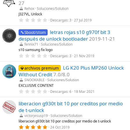
e
27
s
t
Rehox
Soluciones/Solution
r
J327VL, Unlock
e
0
Descargas
3
27 Jul 2019
l
,
l
0
a
letras rojas s10 g970f bit 3
0
🔧Sboot/stom
(
e
s
después de unlock bootloader
2019-11-21
s
)
t
fennix71
Soluciones/Solution
r
s10 samsung fix logo
e
0
Descargas
3
21 Nov 2019
l
,
l
0
a
LG K20 Plus MP260 Unlock
0
💎archivos premium
(
e
s
Without Credit
7.0/8.0
s
)
t
SNOOKABLE
Soluciones/Solution
r
EXCLUSIVE CONTENT
e
0
Descargas
6
18 Mar 2021
l
,
l
0
a
liberacion g930t bit 10 por creditos por medio
0
(
e
s
de t-unlock
s
)
t
victorjesusp19
Soluciones/Solution
r
liberacion g930t bit 10 por creditos por medio de t-unlock
e
5
24 Oct 2019
l