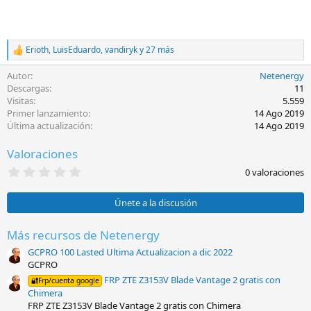
Erioth
,
LuisEduardo
,
vandiryk
y 27 más
R
e
Autor
Netenergy
a
c
Descargas
11
c
Visitas
5.559
i
Primer lanzamiento
14 Ago 2019
o
Última actualización
14 Ago 2019
n
e
Valoraciones
s
:
0
0 valoraciones
,
0
0
Únete a la discusión
e
s
t
Más recursos de Netenergy
r
GCPRO 100 Lasted Ultima Actualizacion a dic 2022
e
l
GCPRO
l
FRP ZTE Z3153V Blade Vantage 2 gratis con
🔐Frp/cuenta google
a
Chimera
(
s
FRP ZTE Z3153V Blade Vantage 2 gratis con Chimera