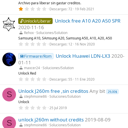
r
Archivo para liberar sin gastar creditos.
e
1
Descargas
72
19 Feb 2021
l
,
l
0
a
Unlock free A10 A20 A50 SPR
0
🔓Unlock/Liberar
(
e
s
2020-11-16
s
)
t
Rehox
Soluciones/Solution
r
Samsung A10, SAmsung A20, Samsung A50, A10, A20, A50
e
0
Descargas
12
16 Nov 2020
l
,
l
0
a
Unlock Huawei LDN-LX3
2020-
0
💾Firmware/Rom
(
e
s
01-11
s
)
t
maxcer24
Soluciones/Solution
r
Unlock Red
e
0
Descargas
55
11 Ene 2020
l
,
l
0
a
Unlock J260m free ,sin creditos
Any bit
0
(
29,00$
S
e
s
stephmoine86
Soluciones/Solution
s
)
Unlock
t
r
0
25 Jul 2019
e
,
l
0
l
unlock j260m without credits
2019-08-09
0
S
a
e
stephmoine86
Soluciones/Solution
(
s