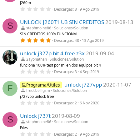
J260m
s
t
)
r
0
Descargas
8
9 Ago 2019
e
,
l
0
l
UNLOCK J260T1 U3 SIN CREDITOS
2019-08-13
0
S
a
e
stephmoine86
Soluciones/Solution
(
s
SIN CREDITOS 100% FUNCIONAL
s
t
)
r
5
Descargas
48
13 Ago 2019
e
,
l
0
l
unlock j327p bit 4 free z3x
2019-09-04
0
a
e
21yonathan
Soluciones/Solution
(
s
funciona 100% test por mi en dos equipos bit 4
s
t
)
r
0
Descargas
3
4 Sep 2019
e
,
l
0
l
unlock j727vpp
2020-11-07
0
💻Programa/Útiles
F
a
e
freddcell gsm
Soluciones/Solution
(
s
j727vpp unlock free
s
t
)
r
0
Descargas
2
6 Nov 2020
e
,
l
0
l
Unlock j737t
2019-08-09
0
S
a
e
stephmoine86
Soluciones/Solution
(
s
Files
s
t
)
r
0
Descargas
2
9 Ago 2019
e
,