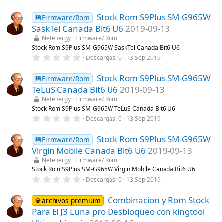
,
l
0
a
Stock Rom S9Plus SM-G965W
0
💾Firmware/Rom
(
e
s
SaskTel Canada Bit6 U6
2019-09-13
s
)
t
Netenergy
Firmware/ Rom
r
Stock Rom S9Plus SM-G965W SaskTel Canada Bit6 U6
e
0
Descargas
0
13 Sep 2019
l
,
l
0
a
Stock Rom S9Plus SM-G965W
0
💾Firmware/Rom
(
e
s
TeLuS Canada Bit6 U6
2019-09-13
s
)
t
Netenergy
Firmware/ Rom
r
Stock Rom S9Plus SM-G965W TeLuS Canada Bit6 U6
e
0
Descargas
0
13 Sep 2019
l
,
l
0
a
Stock Rom S9Plus SM-G965W
0
💾Firmware/Rom
(
e
s
Virgin Mobile Canada Bit6 U6
2019-09-13
s
)
t
Netenergy
Firmware/ Rom
r
Stock Rom S9Plus SM-G965W Virgin Mobile Canada Bit6 U6
e
0
Descargas
0
13 Sep 2019
l
,
l
0
a
Combinacion y Rom Stock
0
💎archivos premium
(
e
s
Para El J3 Luna pro Desbloqueo con kingtool
s
)
t