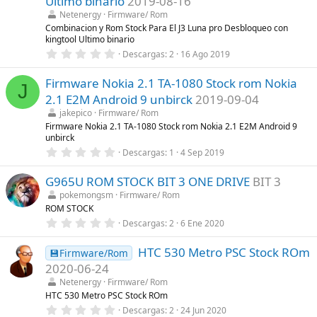
Ultimo binario
2019-08-16
r
Netenergy
Firmware/ Rom
e
l
Combinacion y Rom Stock Para El J3 Luna pro Desbloqueo con
l
kingtool Ultimo binario
a
0
Descargas
2
16 Ago 2019
(
,
s
0
)
Firmware Nokia 2.1 TA-1080 Stock rom Nokia
0
J
e
2.1 E2M Android 9 unbirck
2019-09-04
s
t
jakepico
Firmware/ Rom
r
Firmware Nokia 2.1 TA-1080 Stock rom Nokia 2.1 E2M Android 9
e
unbirck
l
0
l
Descargas
1
4 Sep 2019
,
a
0
(
G965U ROM STOCK BIT 3 ONE DRIVE
BIT 3
0
s
e
)
pokemongsm
Firmware/ Rom
s
ROM STOCK
t
r
0
Descargas
2
6 Ene 2020
e
,
l
0
l
HTC 530 Metro PSC Stock ROm
0
💾Firmware/Rom
a
e
2020-06-24
(
s
s
t
Netenergy
Firmware/ Rom
)
r
HTC 530 Metro PSC Stock ROm
e
0
Descargas
2
24 Jun 2020
l