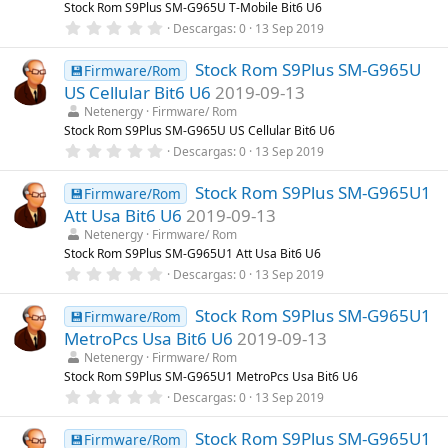
r
Stock Rom S9Plus SM-G965U T-Mobile Bit6 U6
e
0
Descargas
0
13 Sep 2019
l
,
l
0
a
Stock Rom S9Plus SM-G965U
0
💾Firmware/Rom
(
e
s
US Cellular Bit6 U6
2019-09-13
s
)
t
Netenergy
Firmware/ Rom
r
Stock Rom S9Plus SM-G965U US Cellular Bit6 U6
e
0
Descargas
0
13 Sep 2019
l
,
l
0
a
Stock Rom S9Plus SM-G965U1
0
💾Firmware/Rom
(
e
s
Att Usa Bit6 U6
2019-09-13
s
)
t
Netenergy
Firmware/ Rom
r
Stock Rom S9Plus SM-G965U1 Att Usa Bit6 U6
e
0
Descargas
0
13 Sep 2019
l
,
l
0
a
Stock Rom S9Plus SM-G965U1
0
💾Firmware/Rom
(
e
s
MetroPcs Usa Bit6 U6
2019-09-13
s
)
t
Netenergy
Firmware/ Rom
r
Stock Rom S9Plus SM-G965U1 MetroPcs Usa Bit6 U6
e
0
Descargas
0
13 Sep 2019
l
,
l
0
a
Stock Rom S9Plus SM-G965U1
0
💾Firmware/Rom
(