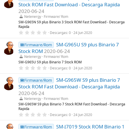
e
Stock ROM Fast Download - Descarga Rapida
s
t
2020-06-24
r
Netenergy
Firmware/ Rom
e
l
SM-G965N S9 plus Binario 3 Stock ROM Fast Download - Descarga
l
Rapida
a
0
Descargas
0
24 Jun 2020
(
,
s
0
)
SM-G965U S9 plus Binario 7
0
💾Firmware/Rom
e
Stock ROM
2020-06-24
s
t
Netenergy
Firmware/ Rom
r
SM-G965U S9 plus Binario 7 Stock ROM
e
0
Descargas
0
24 Jun 2020
l
,
l
0
a
SM-G965W S9 plus Binario 7
0
💾Firmware/Rom
(
e
s
Stock ROM Fast Download - Descarga Rapida
s
)
t
2020-06-24
r
Netenergy
Firmware/ Rom
e
l
SM-G965W S9 plus Binario 7 Stock ROM Fast Download - Descarga
l
Rapida
a
0
Descargas
0
24 Jun 2020
(
,
s
0
)
SM-J7019 Stock ROM Binario 1
0
💾Firmware/Rom