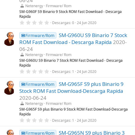
06-24
r
Netenergy
Firmware/ Rom
e
l
SM-G960F S9 Binario 9 Stock ROM Fast Download - Descarga
l
Rapida
a
0
Descargas
0
24 Jun 2020
(
,
s
0
)
SM-G960U S9 Binario 7 Stock
0
💾Firmware/Rom
e
ROM Fast Download - Descarga Rapida
2020-
s
t
06-24
r
Netenergy
Firmware/ Rom
e
l
SM-G960U S9 Binario 7 Stock ROM Fast Download - Descarga
l
Rapida
a
0
Descargas
1
24 Jun 2020
(
,
s
0
)
SM-G965F S9 plus Binario 9
0
💾Firmware/Rom
e
Stock ROM Fast Download-Descarga Rapida
s
t
2020-06-24
r
Netenergy
Firmware/ Rom
e
l
SM-G965F S9 plus Binario 9 Stock ROM Fast Download-Descarga
l
Rapida
a
0
Descargas
1
24 Jun 2020
(
,
s
0
)
SM-G965N S9 plus Binario 3
0
💾Firmware/Rom