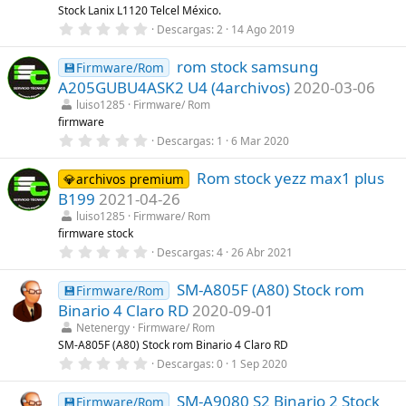
r
Stock Lanix L1120 Telcel México.
e
0
Descargas
2
14 Ago 2019
l
,
l
0
a
rom stock samsung
0
💾Firmware/Rom
(
e
s
A205GUBU4ASK2 U4 (4archivos)
2020-03-06
s
)
t
luiso1285
Firmware/ Rom
r
firmware
e
0
Descargas
1
6 Mar 2020
l
,
l
0
a
Rom stock yezz max1 plus
0
💎archivos premium
(
e
s
B199
2021-04-26
s
)
t
luiso1285
Firmware/ Rom
r
firmware stock
e
0
Descargas
4
26 Abr 2021
l
,
l
0
a
SM-A805F (A80) Stock rom
0
💾Firmware/Rom
(
e
s
Binario 4 Claro RD
2020-09-01
s
)
t
Netenergy
Firmware/ Rom
r
SM-A805F (A80) Stock rom Binario 4 Claro RD
e
0
Descargas
0
1 Sep 2020
l
,
l
0
a
SM-A9080 S2 Binario 2 Stock
0
💾Firmware/Rom
(