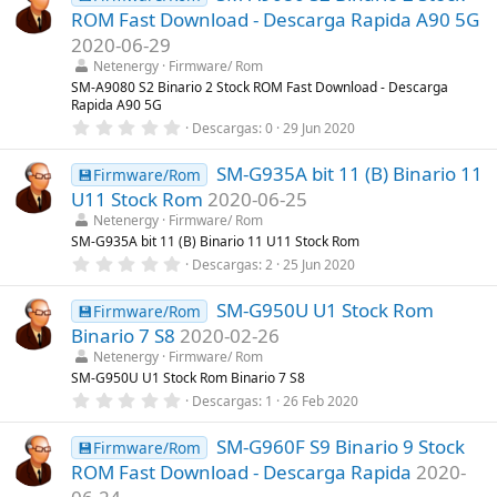
e
s
ROM Fast Download - Descarga Rapida A90 5G
s
)
t
2020-06-29
r
Netenergy
Firmware/ Rom
e
l
SM-A9080 S2 Binario 2 Stock ROM Fast Download - Descarga
l
Rapida A90 5G
a
0
Descargas
0
29 Jun 2020
(
,
s
0
)
SM-G935A bit 11 (B) Binario 11
0
💾Firmware/Rom
e
U11 Stock Rom
2020-06-25
s
t
Netenergy
Firmware/ Rom
r
SM-G935A bit 11 (B) Binario 11 U11 Stock Rom
e
0
Descargas
2
25 Jun 2020
l
,
l
0
a
SM-G950U U1 Stock Rom
0
💾Firmware/Rom
(
e
s
Binario 7 S8
2020-02-26
s
)
t
Netenergy
Firmware/ Rom
r
SM-G950U U1 Stock Rom Binario 7 S8
e
0
Descargas
1
26 Feb 2020
l
,
l
0
a
SM-G960F S9 Binario 9 Stock
0
💾Firmware/Rom
(
e
s
ROM Fast Download - Descarga Rapida
2020-
s
)
t