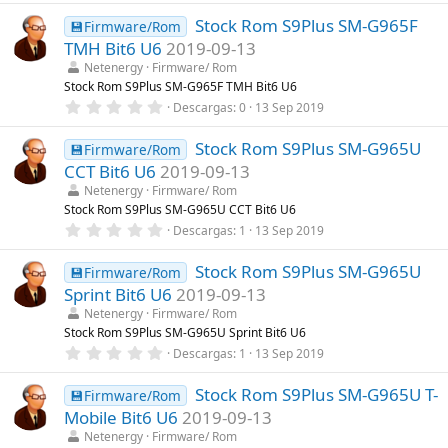
0
a
Stock Rom S9Plus SM-G965F
0
💾Firmware/Rom
(
e
s
TMH Bit6 U6
2019-09-13
s
)
t
Netenergy
Firmware/ Rom
r
Stock Rom S9Plus SM-G965F TMH Bit6 U6
e
0
Descargas
0
13 Sep 2019
l
,
l
0
a
Stock Rom S9Plus SM-G965U
0
💾Firmware/Rom
(
e
s
CCT Bit6 U6
2019-09-13
s
)
t
Netenergy
Firmware/ Rom
r
Stock Rom S9Plus SM-G965U CCT Bit6 U6
e
0
Descargas
1
13 Sep 2019
l
,
l
0
a
Stock Rom S9Plus SM-G965U
0
💾Firmware/Rom
(
e
s
Sprint Bit6 U6
2019-09-13
s
)
t
Netenergy
Firmware/ Rom
r
Stock Rom S9Plus SM-G965U Sprint Bit6 U6
e
0
Descargas
1
13 Sep 2019
l
,
l
0
a
Stock Rom S9Plus SM-G965U T-
0
💾Firmware/Rom
(
e
s
Mobile Bit6 U6
2019-09-13
s
)
t
Netenergy
Firmware/ Rom