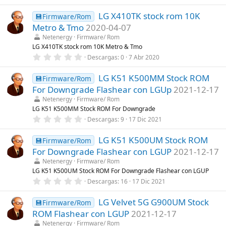
,
l
0
a
LG X410TK stock rom 10K
0
💾Firmware/Rom
(
e
s
Metro & Tmo
2020-04-07
s
)
t
Netenergy
Firmware/ Rom
r
LG X410TK stock rom 10K Metro & Tmo
e
0
Descargas
0
7 Abr 2020
l
,
l
0
a
LG K51 K500MM Stock ROM
0
💾Firmware/Rom
(
e
s
For Downgrade Flashear con LGUp
2021-12-17
s
)
t
Netenergy
Firmware/ Rom
r
LG K51 K500MM Stock ROM For Downgrade
e
0
Descargas
9
17 Dic 2021
l
,
l
0
a
LG K51 K500UM Stock ROM
0
💾Firmware/Rom
(
e
s
For Downgrade Flashear con LGUP
2021-12-17
s
)
t
Netenergy
Firmware/ Rom
r
LG K51 K500UM Stock ROM For Downgrade Flashear con LGUP
e
0
Descargas
16
17 Dic 2021
l
,
l
0
a
LG Velvet 5G G900UM Stock
0
💾Firmware/Rom
(
e
s
ROM Flashear con LGUP
2021-12-17
s
)
t
Netenergy
Firmware/ Rom