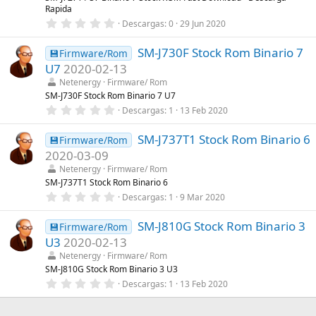
l
Rapida
a
0
Descargas
0
29 Jun 2020
(
,
s
0
)
SM-J730F Stock Rom Binario 7
0
💾Firmware/Rom
e
U7
2020-02-13
s
t
Netenergy
Firmware/ Rom
r
SM-J730F Stock Rom Binario 7 U7
e
0
Descargas
1
13 Feb 2020
l
,
l
0
a
SM-J737T1 Stock Rom Binario 6
0
💾Firmware/Rom
(
e
s
2020-03-09
s
)
t
Netenergy
Firmware/ Rom
r
SM-J737T1 Stock Rom Binario 6
e
0
Descargas
1
9 Mar 2020
l
,
l
0
a
SM-J810G Stock Rom Binario 3
0
💾Firmware/Rom
(
e
s
U3
2020-02-13
s
)
t
Netenergy
Firmware/ Rom
r
SM-J810G Stock Rom Binario 3 U3
e
0
Descargas
1
13 Feb 2020
l
,
l
0
a
0
(