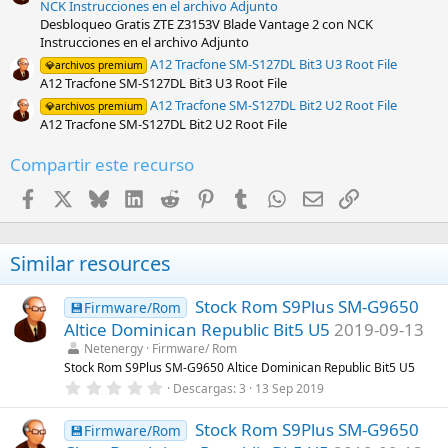
NCK Instrucciones en el archivo Adjunto
Desbloqueo Gratis ZTE Z3153V Blade Vantage 2 con NCK
Instrucciones en el archivo Adjunto
A12 Tracfone SM-S127DL Bit3 U3 Root File
💎archivos premium
A12 Tracfone SM-S127DL Bit3 U3 Root File
A12 Tracfone SM-S127DL Bit2 U2 Root File
💎archivos premium
A12 Tracfone SM-S127DL Bit2 U2 Root File
Compartir este recurso
Facebook
X
Bluesky
LinkedIn
Reddit
Pinterest
Tumblr
WhatsApp
Email
Enlace
Similar resources
Stock Rom S9Plus SM-G9650
💾Firmware/Rom
Altice Dominican Republic Bit5 U5
2019-09-13
Netenergy
Firmware/ Rom
Stock Rom S9Plus SM-G9650 Altice Dominican Republic Bit5 U5
0
Descargas
3
13 Sep 2019
,
0
Stock Rom S9Plus SM-G9650
0
💾Firmware/Rom
e