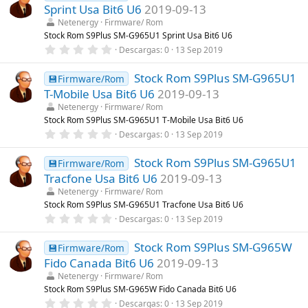
e
s
Sprint Usa Bit6 U6
2019-09-13
s
)
t
Netenergy
Firmware/ Rom
r
Stock Rom S9Plus SM-G965U1 Sprint Usa Bit6 U6
e
0
Descargas
0
13 Sep 2019
l
,
l
0
a
Stock Rom S9Plus SM-G965U1
0
💾Firmware/Rom
(
e
s
T-Mobile Usa Bit6 U6
2019-09-13
s
)
t
Netenergy
Firmware/ Rom
r
Stock Rom S9Plus SM-G965U1 T-Mobile Usa Bit6 U6
e
0
Descargas
0
13 Sep 2019
l
,
l
0
a
Stock Rom S9Plus SM-G965U1
0
💾Firmware/Rom
(
e
s
Tracfone Usa Bit6 U6
2019-09-13
s
)
t
Netenergy
Firmware/ Rom
r
Stock Rom S9Plus SM-G965U1 Tracfone Usa Bit6 U6
e
0
Descargas
0
13 Sep 2019
l
,
l
0
a
Stock Rom S9Plus SM-G965W
0
💾Firmware/Rom
(
e
s
Fido Canada Bit6 U6
2019-09-13
s
)
t
Netenergy
Firmware/ Rom
r
Stock Rom S9Plus SM-G965W Fido Canada Bit6 U6
e
0
Descargas
0
13 Sep 2019
l