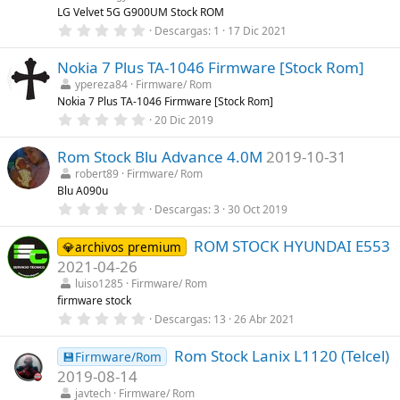
r
LG Velvet 5G G900UM Stock ROM
e
0
Descargas
1
17 Dic 2021
l
,
l
0
a
Nokia 7 Plus TA-1046 Firmware [Stock Rom]
0
(
e
s
ypereza84
Firmware/ Rom
s
)
Nokia 7 Plus TA-1046 Firmware [Stock Rom]
t
r
0
20 Dic 2019
e
,
l
0
l
Rom Stock Blu Advance 4.0M
2019-10-31
0
a
e
robert89
Firmware/ Rom
(
s
Blu A090u
s
t
)
r
0
Descargas
3
30 Oct 2019
e
,
l
0
l
ROM STOCK HYUNDAI E553
0
💎archivos premium
a
e
2021-04-26
(
s
s
t
luiso1285
Firmware/ Rom
)
r
firmware stock
e
0
Descargas
13
26 Abr 2021
l
,
l
0
a
Rom Stock Lanix L1120 (Telcel)
0
💾Firmware/Rom
(
e
s
2019-08-14
s
)
t
javtech
Firmware/ Rom