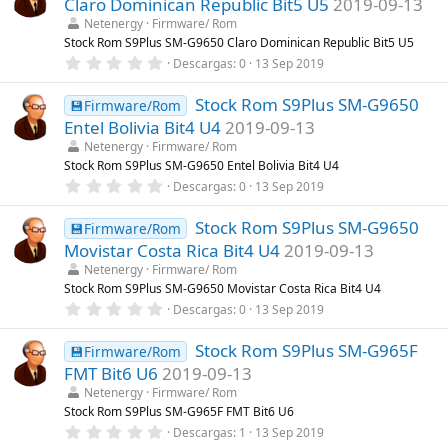
Claro Dominican Republic Bit5 U5
2019-09-13
s
t
Netenergy
Firmware/ Rom
r
Stock Rom S9Plus SM-G9650 Claro Dominican Republic Bit5 U5
e
0
Descargas
0
13 Sep 2019
l
,
l
0
a
Stock Rom S9Plus SM-G9650
0
💾Firmware/Rom
(
e
s
Entel Bolivia Bit4 U4
2019-09-13
s
)
t
Netenergy
Firmware/ Rom
r
Stock Rom S9Plus SM-G9650 Entel Bolivia Bit4 U4
e
0
Descargas
0
13 Sep 2019
l
,
l
0
a
Stock Rom S9Plus SM-G9650
0
💾Firmware/Rom
(
e
s
Movistar Costa Rica Bit4 U4
2019-09-13
s
)
t
Netenergy
Firmware/ Rom
r
Stock Rom S9Plus SM-G9650 Movistar Costa Rica Bit4 U4
e
0
Descargas
0
13 Sep 2019
l
,
l
0
a
Stock Rom S9Plus SM-G965F
0
💾Firmware/Rom
(
e
s
FMT Bit6 U6
2019-09-13
s
)
t
Netenergy
Firmware/ Rom
r
Stock Rom S9Plus SM-G965F FMT Bit6 U6
e
0
Descargas
1
13 Sep 2019
l
,
l