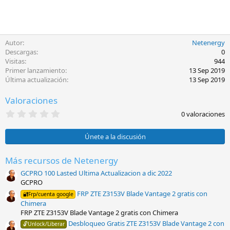
Autor
Netenergy
Descargas
0
Visitas
944
Primer lanzamiento
13 Sep 2019
Última actualización
13 Sep 2019
Valoraciones
0
0 valoraciones
,
0
0
Únete a la discusión
e
s
t
Más recursos de Netenergy
r
GCPRO 100 Lasted Ultima Actualizacion a dic 2022
e
l
GCPRO
l
FRP ZTE Z3153V Blade Vantage 2 gratis con
🔐Frp/cuenta google
a
Chimera
(
s
FRP ZTE Z3153V Blade Vantage 2 gratis con Chimera
)
Desbloqueo Gratis ZTE Z3153V Blade Vantage 2 con
🔓Unlock/Liberar