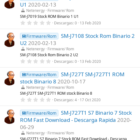
e
U1
2020-02-13
s
t
Netenergy
Firmware/ Rom
r
SM-J7019 Stock ROM Binario 1 U1
e
0
Descargas
0
13 Feb 2020
l
,
l
0
a
SM-J7108 Stock Rom Binario 2
0
💾Firmware/Rom
(
e
s
U2
2020-02-13
s
)
t
Netenergy
Firmware/ Rom
r
SM-J7108 Stock Rom Binario 2 U2
e
0
Descargas
0
13 Feb 2020
l
,
l
0
a
SM-J727T SM-J727T1 ROM
0
💾Firmware/Rom
(
e
s
stock Binario 8
2020-10-17
s
)
t
Netenergy
Firmware/ Rom
r
SM-J727T SM-J727T1 ROM stock Binario 8
e
0
Descargas
4
17 Oct 2020
l
,
l
0
a
SM-J727T1 S7 Binario 7 Stock
0
💾Firmware/Rom
(
e
s
ROM Fast Download - Descarga Rapida
2020-
s
)
t
06-29
r
Netenergy
Firmware/ Rom
e
l
SM-J727T1 S7 Binario 7 Stock ROM Fast Download - Descarga