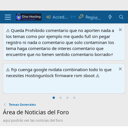
R
e
gí
r
at
st
e
Acceder
⚠ Queda Prohibido comentario que no aporten nada a
los temas como por ejemplo me quedo full sin pegar
registro ni nada o comentario que solo contaminan los
tema haga comentario de interes comentario que
encuentre que no tienen sentido comentario borrado⚡
⚠️ frp cuenga google nvdata combination todo lo que
necesites Hostingunlock firmware rom sboot ⚠️
Temas Generales
Área de Noticias del Foro
aquí podrás ver las noticias del foro