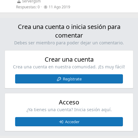
r
n
s
servergsm
f
r
t
Respuestas
0
11 Ago 2019
1
f
a
a
s
p
d
i
t
o
Crea una cuenta o inicia sesión para
o
n
a
s
s
f
comentar
t
1
f
(
Debes ser miembro para poder dejar un comentario.
s
p
s
t
o
)
Crear una cuenta
a
s
f
t
Crea una cuenta en nuestra comunidad. ¡Es muy fácil!
f
(
p
s
Regístrate
o
)
s
t
Acceso
(
¿Ya tienes una cuenta? Inicia sesión aquí.
s
)
Acceder