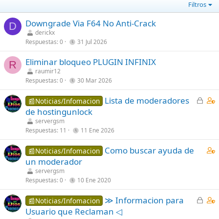
Filtros
Downgrade Via F64 No Anti-Crack
D
derickx
Respuestas
0
31 Jul 2026
Eliminar bloqueo PLUGIN INFINIX
R
raumir12
Respuestas
0
30 Mar 2026
C
C
Lista de moderadores
📰Noticias/Infomacion
e
o
de hostingunlock
r
n
servergsm
r
t
Respuestas
11
11 Ene 2026
a
a
C
Como buscar ayuda de
d
i
📰Noticias/Infomacion
o
un moderador
o
n
n
s
servergsm
t
Respuestas
0
10 Ene 2020
4
a
s
C
C
≫ Informacion para
i
📰Noticias/Infomacion
t
e
o
Usuario que Reclaman ◁
n
a