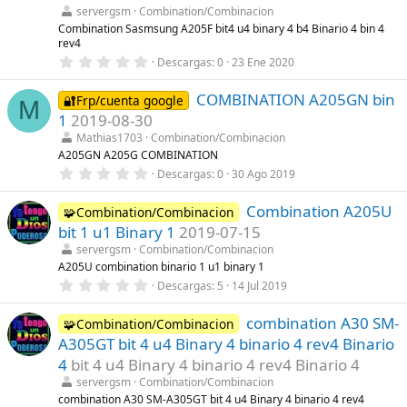
r
servergsm
Combination/Combinacion
e
l
Combination Sasmsung A205F bit4 u4 binary 4 b4 Binario 4 bin 4
l
rev4
a
0
Descargas
0
23 Ene 2020
(
,
s
0
)
COMBINATION A205GN bin
0
🔐Frp/cuenta google
M
e
1
2019-08-30
s
t
Mathias1703
Combination/Combinacion
r
A205GN A205G COMBINATION
e
0
Descargas
0
30 Ago 2019
l
,
l
0
a
Combination A205U
0
🧩Combination/Combinacion
(
e
s
bit 1 u1 Binary 1
2019-07-15
s
)
t
servergsm
Combination/Combinacion
r
A205U combination binario 1 u1 binary 1
e
0
Descargas
5
14 Jul 2019
l
,
l
0
a
combination A30 SM-
0
🧩Combination/Combinacion
(
e
s
A305GT bit 4 u4 Binary 4 binario 4 rev4 Binario
s
)
t
4
bit 4 u4 Binary 4 binario 4 rev4 Binario 4
r
servergsm
Combination/Combinacion
e
l
combination A30 SM-A305GT bit 4 u4 Binary 4 binario 4 rev4