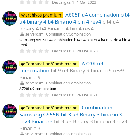
r
0
Descargas
1
1 Mar 2023
e
,
l
0
l
A605F u4 combination bit4
0
💎archivos premium
a
e
u4 binary 4 b4 Binario 4 bin 4 rev4
bit4 u4
(
s
s
t
binary 4 b4 Binario 4 bin 4 rev4
)
r
servergsm
Combination/Combinacion
e
l
Samsung A605F u4 combination bit4 u4 binary 4 b4 Binario 4 bin 4
l
rev4
a
0
Descargas
2
29 Ene 2020
(
,
s
0
)
A720f u9
0
🧩Combination/Combinacion
e
combination
bit 9 u9 Binary 9 binario 9 rev9
s
t
Binario 9
r
servergsm
Combination/Combinacion
e
l
A720f u9 combination
l
0
Descargas
0
26 Ene 2021
a
,
(
0
s
Combination
0
🧩Combination/Combinacion
)
e
Samsung G955N bit 3 u3 Binary 3 binario 3
s
t
rev3 Binario 3
bit 3 u3 Binary 3 binario 3 rev3
r
Binario 3
e
l
servergsm
Combination/Combinacion