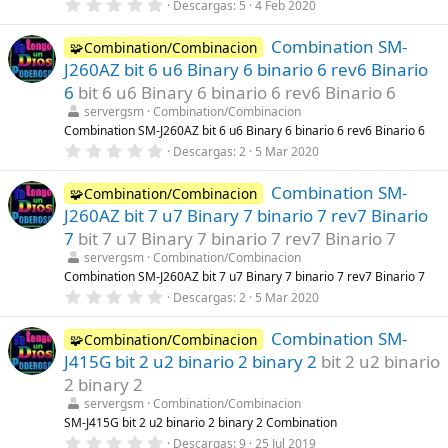
s
0
Descargas
5
4 Feb 2020
)
,
0
Combination SM-
0
🧩Combination/Combinacion
e
J260AZ bit 6 u6 Binary 6 binario 6 rev6 Binario
s
t
6
bit 6 u6 Binary 6 binario 6 rev6 Binario 6
r
servergsm
Combination/Combinacion
e
l
Combination SM-J260AZ bit 6 u6 Binary 6 binario 6 rev6 Binario 6
l
0
Descargas
2
5 Mar 2020
a
,
(
0
s
Combination SM-
0
🧩Combination/Combinacion
)
e
J260AZ bit 7 u7 Binary 7 binario 7 rev7 Binario
s
t
7
bit 7 u7 Binary 7 binario 7 rev7 Binario 7
r
servergsm
Combination/Combinacion
e
l
Combination SM-J260AZ bit 7 u7 Binary 7 binario 7 rev7 Binario 7
l
0
Descargas
2
5 Mar 2020
a
,
(
0
s
Combination SM-
0
🧩Combination/Combinacion
)
e
J415G bit 2 u2 binario 2 binary 2
bit 2 u2 binario
s
t
2 binary 2
r
servergsm
Combination/Combinacion
e
l
SM-J415G bit 2 u2 binario 2 binary 2 Combination
l
0
Descargas
9
25 Jul 2019