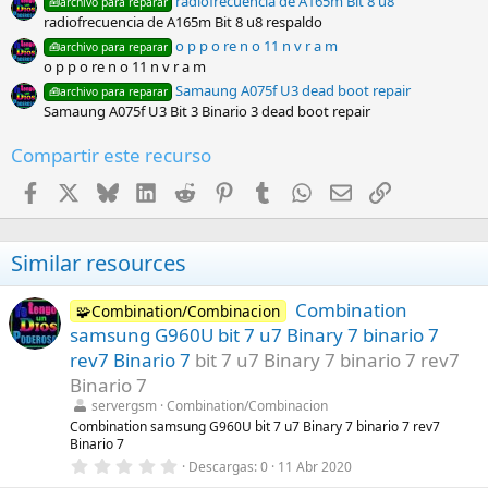
radiofrecuencia de A165m Bit 8 u8
🧰archivo para reparar
radiofrecuencia de A165m Bit 8 u8 respaldo
o p p o re n o 11 n v r a m
🧰archivo para reparar
o p p o re n o 11 n v r a m
Samaung A075f U3 dead boot repair
🧰archivo para reparar
Samaung A075f U3 Bit 3 Binario 3 dead boot repair
Compartir este recurso
Facebook
X
Bluesky
LinkedIn
Reddit
Pinterest
Tumblr
WhatsApp
Email
Enlace
Similar resources
Combination
🧩Combination/Combinacion
samsung G960U bit 7 u7 Binary 7 binario 7
rev7 Binario 7
bit 7 u7 Binary 7 binario 7 rev7
Binario 7
servergsm
Combination/Combinacion
Combination samsung G960U bit 7 u7 Binary 7 binario 7 rev7
Binario 7
0
Descargas
0
11 Abr 2020
,