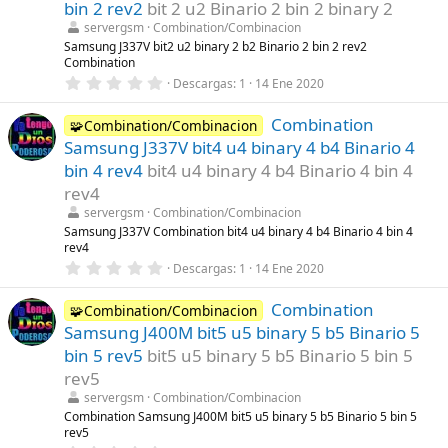
t
bin 2 rev2
bit 2 u2 Binario 2 bin 2 binary 2
r
servergsm
Combination/Combinacion
e
l
Samsung J337V bit2 u2 binary 2 b2 Binario 2 bin 2 rev2
l
Combination
a
0
Descargas
1
14 Ene 2020
(
,
s
0
)
Combination
0
🧩Combination/Combinacion
e
Samsung J337V bit4 u4 binary 4 b4 Binario 4
s
t
bin 4 rev4
bit4 u4 binary 4 b4 Binario 4 bin 4
r
rev4
e
l
servergsm
Combination/Combinacion
l
Samsung J337V Combination bit4 u4 binary 4 b4 Binario 4 bin 4
a
rev4
(
s
0
Descargas
1
14 Ene 2020
)
,
0
Combination
0
🧩Combination/Combinacion
e
Samsung J400M bit5 u5 binary 5 b5 Binario 5
s
t
bin 5 rev5
bit5 u5 binary 5 b5 Binario 5 bin 5
r
rev5
e
l
servergsm
Combination/Combinacion
l
Combination Samsung J400M bit5 u5 binary 5 b5 Binario 5 bin 5
a
rev5
(