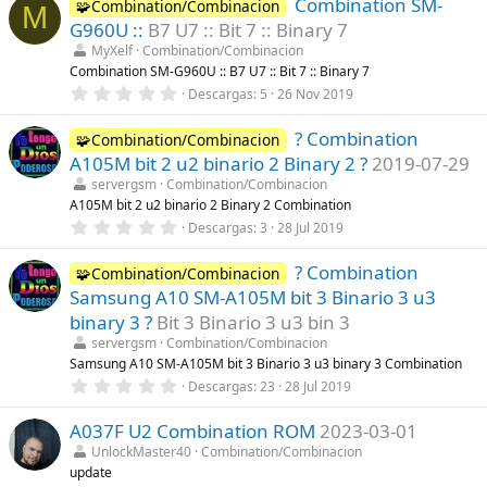
Combination SM-
0
🧩Combination/Combinacion
(
M
e
s
G960U ::
B7 U7 :: Bit 7 :: Binary 7
s
)
t
MyXelf
Combination/Combinacion
r
Combination SM-G960U :: B7 U7 :: Bit 7 :: Binary 7
e
0
Descargas
5
26 Nov 2019
l
,
l
0
a
? Combination
0
🧩Combination/Combinacion
(
e
s
A105M bit 2 u2 binario 2 Binary 2 ?
2019-07-29
s
)
t
servergsm
Combination/Combinacion
r
A105M bit 2 u2 binario 2 Binary 2 Combination
e
0
Descargas
3
28 Jul 2019
l
,
l
0
a
? Combination
0
🧩Combination/Combinacion
(
e
s
Samsung A10 SM-A105M bit 3 Binario 3 u3
s
)
t
binary 3 ?
Bit 3 Binario 3 u3 bin 3
r
servergsm
Combination/Combinacion
e
l
Samsung A10 SM-A105M bit 3 Binario 3 u3 binary 3 Combination
l
0
Descargas
23
28 Jul 2019
a
,
(
0
s
A037F U2 Combination ROM
2023-03-01
0
)
e
UnlockMaster40
Combination/Combinacion
s
update
t