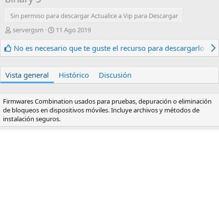
Sin permiso para descargar Actualice a Vip para Descargar
A
F
servergsm
11 Ago 2019
u
e
t
c
No es necesario que te guste el recurso para descargarlo.
o
h
r
a
d
Vista general
Histórico
Discusión
e
c
r
Firmwares Combination usados para pruebas, depuración o eliminación
e
de bloqueos en dispositivos móviles. Incluye archivos y métodos de
a
instalación seguros.
c
i
ó
n