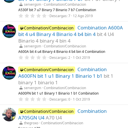
s
)
t
servergsm
Combination/Combinacion
r
A530F bit 7 u7 Binary 7 Binario 7 b7 Combination
e
0
Descargas
7
12 Ago 2019
l
,
l
0
a
Combination A600A
0
🧩Combination/Combinacion
(
e
s
bit 4 u4 Binary 4 Binario 4 b4 bin 4
bit 4 U4
s
)
t
Binario 4 binary 4 bin 4
r
servergsm
Combination/Combinacion
e
l
A600A bit 4 u4 Binary 4 Binario 4 b4 bin 4 Combination
l
0
Descargas
2
1 Oct 2019
a
,
(
0
s
Combination
0
🧩Combination/Combinacion
)
e
A600FN bit 1 u1 Binary 1 Binario 1 b1
bit 1
s
t
binary 1 binario 1
r
servergsm
Combination/Combinacion
e
l
A600FN bit 1 u1 Binary 1 Binario 1 b1 Combination
l
0
Descargas
0
1 Oct 2019
a
,
(
0
s
Combination
0
🧩Combination/Combinacion
)
e
A705GN U4
A70 U4
s
t
thegroxo
Combination/Combinacion
r