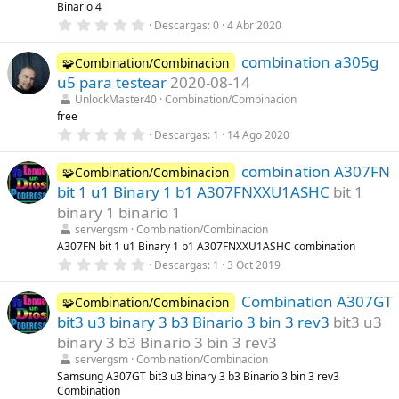
l
Binario 4
a
0
Descargas
0
4 Abr 2020
(
,
s
0
)
combination a305g
0
🧩Combination/Combinacion
e
u5 para testear
2020-08-14
s
t
UnlockMaster40
Combination/Combinacion
r
free
e
0
Descargas
1
14 Ago 2020
l
,
l
0
a
combination A307FN
0
🧩Combination/Combinacion
(
e
s
bit 1 u1 Binary 1 b1 A307FNXXU1ASHC
bit 1
s
)
t
binary 1 binario 1
r
servergsm
Combination/Combinacion
e
l
A307FN bit 1 u1 Binary 1 b1 A307FNXXU1ASHC combination
l
0
Descargas
1
3 Oct 2019
a
,
(
0
s
Combination A307GT
0
🧩Combination/Combinacion
)
e
bit3 u3 binary 3 b3 Binario 3 bin 3 rev3
bit3 u3
s
t
binary 3 b3 Binario 3 bin 3 rev3
r
servergsm
Combination/Combinacion
e
l
Samsung A307GT bit3 u3 binary 3 b3 Binario 3 bin 3 rev3
l
Combination