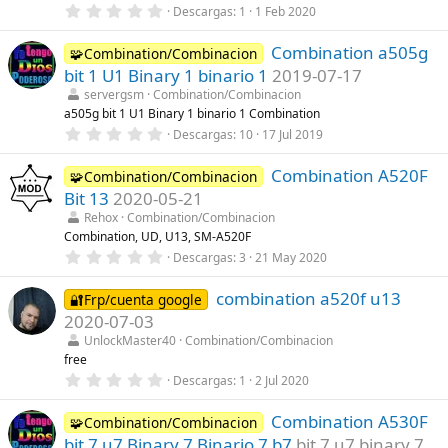
a
0
Descargas
1
1 Feb 2020
(
,
s
0
)
Combination a505g
0
🧩Combination/Combinacion
e
bit 1 U1 Binary 1 binario 1
2019-07-17
s
t
servergsm
Combination/Combinacion
r
a505g bit 1 U1 Binary 1 binario 1 Combination
e
0
Descargas
10
17 Jul 2019
l
,
l
0
a
Combination A520F
0
🧩Combination/Combinacion
(
e
s
Bit 13
2020-05-21
s
)
t
Rehox
Combination/Combinacion
r
Combination, UD, U13, SM-A520F
e
0
Descargas
3
21 May 2020
l
,
l
0
a
combination a520f u13
0
🔐Frp/cuenta google
(
e
s
2020-07-03
s
)
t
UnlockMaster40
Combination/Combinacion
r
free
e
0
Descargas
1
2 Jul 2020
l
,
l
0
a
Combination A530F
0
🧩Combination/Combinacion
(
e
s
bit 7 u7 Binary 7 Binario 7 b7
bit 7 u7 binary 7