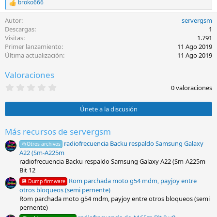
broko666
R
e
Autor
servergsm
a
c
Descargas
1
c
Visitas
1.791
i
Primer lanzamiento
11 Ago 2019
o
Última actualización
11 Ago 2019
n
e
Valoraciones
s
:
0
0 valoraciones
,
0
0
Únete a la discusión
e
s
t
Más recursos de servergsm
r
radiofrecuencia Backu respaldo Samsung Galaxy
e
📂Otros archivos
l
A22 (Sm-A225m
l
radiofrecuencia Backu respaldo Samsung Galaxy A22 (Sm-A225m
a
Bit 12
(
s
Rom parchada moto g54 mdm, payjoy entre
💾 Dump firmware
)
otros bloqueos (semi pernente)
Rom parchada moto g54 mdm, payjoy entre otros bloqueos (semi
pernente)