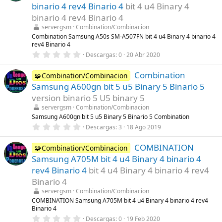
t
binario 4 rev4 Binario 4
bit 4 u4 Binary 4
r
binario 4 rev4 Binario 4
e
l
servergsm
Combination/Combinacion
l
Combination Samsung A50s SM-A507FN bit 4 u4 Binary 4 binario 4
a
rev4 Binario 4
(
s
0
Descargas
0
20 Abr 2020
)
,
0
Combination
0
🧩Combination/Combinacion
e
Samsung A600gn bit 5 u5 Binary 5 Binario 5
s
t
version binario 5 U5 binary 5
r
servergsm
Combination/Combinacion
e
l
Samsung A600gn bit 5 u5 Binary 5 Binario 5 Combination
l
0
Descargas
3
18 Ago 2019
a
,
(
0
s
COMBINATION
0
🧩Combination/Combinacion
)
e
Samsung A705M bit 4 u4 Binary 4 binario 4
s
t
rev4 Binario 4
bit 4 u4 Binary 4 binario 4 rev4
r
Binario 4
e
l
servergsm
Combination/Combinacion
l
COMBINATION Samsung A705M bit 4 u4 Binary 4 binario 4 rev4
a
Binario 4
(
s
0
Descargas
0
19 Feb 2020