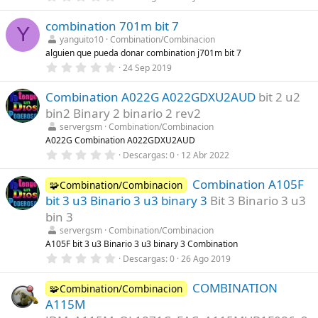
a
,
(
0
s
combination 701m bit 7
0
Y
)
e
yanguito10
Combination/Combinacion
s
alguien que pueda donar combination j701m bit 7
t
r
0
24 Sep 2019
e
,
l
0
l
Combination A022G A022GDXU2AUD
bit 2 u2
0
a
e
bin2 Binary 2 binario 2 rev2
(
s
s
t
servergsm
Combination/Combinacion
)
r
A022G Combination A022GDXU2AUD
e
0
Descargas
0
12 Abr 2022
l
,
l
0
a
Combination A105F
0
🧩Combination/Combinacion
(
e
s
bit 3 u3 Binario 3 u3 binary 3
Bit 3 Binario 3 u3
s
)
t
bin 3
r
servergsm
Combination/Combinacion
e
l
A105F bit 3 u3 Binario 3 u3 binary 3 Combination
l
0
Descargas
0
26 Ago 2019
a
,
(
0
s
COMBINATION
0
🧩Combination/Combinacion
)
e
A115M
s
t