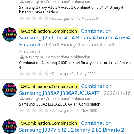
l
servergsm
Combination/Combinacion
l
Samsung Galaxy A20 SM-A205G Combination bit 4 u4 Binary 4
a
binario 4 rev4 Binario 4
(
s
0
Descargas
0
19 May 2020
)
,
0
Combination
0
🧩Combination/Combinacion
e
Samsung J260F bit 4 u4 Binary 4 binario 4 rev4
s
t
Binario 4
bit 4 u4 Binary 4 binario 4 rev4
r
Binario 4
e
l
servergsm
Combination/Combinacion
l
Combination Samsung J260F bit 4 u4 Binary 4 binario 4 rev4 Binario
a
4
(
s
0
Descargas
0
4 May 2020
)
,
0
Combination
0
🧩Combination/Combinacion
e
Samsung J336AZ J336AZUCUAATF1
2020-11-16
s
t
servergsm
Combination/Combinacion
r
Samsung J336AZ J336AZUCUAATF1 Combination
e
0
Descargas
0
16 Nov 2020
l
,
l
0
a
Combination
0
🧩Combination/Combinacion
(
e
s
Samsung J337V bit2 u2 binary 2 b2 Binario 2
s
)