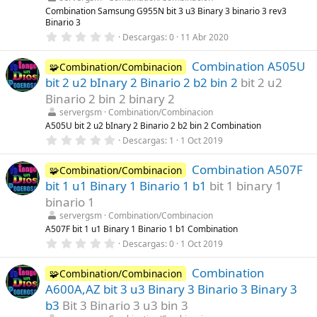
l
Combination Samsung G955N bit 3 u3 Binary 3 binario 3 rev3
a
Binario 3
(
s
0
Descargas
0
11 Abr 2020
)
,
0
Combination A505U
0
🧩Combination/Combinacion
e
bit 2 u2 bInary 2 Binario 2 b2 bin 2
bit 2 u2
s
t
Binario 2 bin 2 binary 2
r
servergsm
Combination/Combinacion
e
l
A505U bit 2 u2 bInary 2 Binario 2 b2 bin 2 Combination
l
0
Descargas
1
1 Oct 2019
a
,
(
0
s
Combination A507F
0
🧩Combination/Combinacion
)
e
bit 1 u1 Binary 1 Binario 1 b1
bit 1 binary 1
s
t
binario 1
r
servergsm
Combination/Combinacion
e
l
A507F bit 1 u1 Binary 1 Binario 1 b1 Combination
l
0
Descargas
0
1 Oct 2019
a
,
(
0
s
Combination
0
🧩Combination/Combinacion
)
e
A600A,AZ bit 3 u3 Binary 3 Binario 3 Binary 3
s
t
b3
Bit 3 Binario 3 u3 bin 3
r