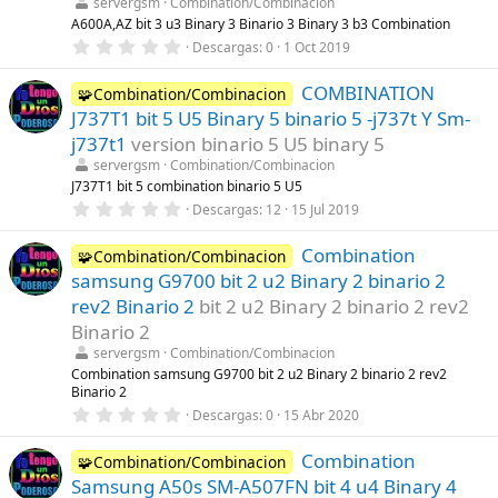
servergsm
Combination/Combinacion
e
l
A600A,AZ bit 3 u3 Binary 3 Binario 3 Binary 3 b3 Combination
l
0
Descargas
0
1 Oct 2019
a
,
(
0
s
COMBINATION
0
🧩Combination/Combinacion
)
e
J737T1 bit 5 U5 Binary 5 binario 5 -j737t Y Sm-
s
t
j737t1
version binario 5 U5 binary 5
r
servergsm
Combination/Combinacion
e
l
J737T1 bit 5 combination binario 5 U5
l
0
Descargas
12
15 Jul 2019
a
,
(
0
s
Combination
0
🧩Combination/Combinacion
)
e
samsung G9700 bit 2 u2 Binary 2 binario 2
s
t
rev2 Binario 2
bit 2 u2 Binary 2 binario 2 rev2
r
Binario 2
e
l
servergsm
Combination/Combinacion
l
Combination samsung G9700 bit 2 u2 Binary 2 binario 2 rev2
a
Binario 2
(
s
0
Descargas
0
15 Abr 2020
)
,
0
Combination
0
🧩Combination/Combinacion
e
Samsung A50s SM-A507FN bit 4 u4 Binary 4
s