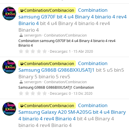
)
,
0
Combination
0
🧩Combination/Combinacion
e
samsung G970F bit 4 u4 Binary 4 binario 4 rev4
s
t
Binario 4
bit 4 u4 Binary 4 binario 4 rev4
r
Binario 4
e
l
servergsm
Combination/Combinacion
l
Combination samsung G970F bit 4 u4 Binary 4 binario 4 rev4
a
Binario 4
(
s
0
Descargas
1
15 Abr 2020
)
,
0
Combination
0
🧩Combination/Combinacion
e
Samsung G986B G986BXXU5ATJ1
bit 5 u5 bin5
s
t
Binary 5 binario 5 rev5
r
servergsm
Combination/Combinacion
e
l
Samsung G986B G986BXXU5ATJ1 Combination
l
0
Descargas
0
13 Dic 2020
a
,
(
0
s
Combination
0
🧩Combination/Combinacion
)
e
Samsung Galaxy A20 SM-A205G bit 4 u4 Binary
s
t
4 binario 4 rev4 Binario 4
bit 4 u4 Binary 4
r
binario 4 rev4 Binario 4
e