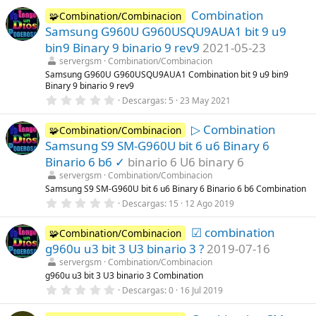
0
Combination
0
🧩Combination/Combinacion
e
Samsung G960U G960USQU9AUA1 bit 9 u9
s
t
bin9 Binary 9 binario 9 rev9
2021-05-23
r
servergsm
Combination/Combinacion
e
l
Samsung G960U G960USQU9AUA1 Combination bit 9 u9 bin9
l
Binary 9 binario 9 rev9
a
0
Descargas
5
23 May 2021
(
,
s
0
)
▷ Combination
0
🧩Combination/Combinacion
e
Samsung S9 SM-G960U bit 6 u6 Binary 6
s
t
Binario 6 b6 ✓
binario 6 U6 binary 6
r
servergsm
Combination/Combinacion
e
l
Samsung S9 SM-G960U bit 6 u6 Binary 6 Binario 6 b6 Combination
l
0
Descargas
15
12 Ago 2019
a
,
(
0
s
☑ combination
0
🧩Combination/Combinacion
)
e
g960u u3 bit 3 U3 binario 3 ?
2019-07-16
s
t
servergsm
Combination/Combinacion
r
g960u u3 bit 3 U3 binario 3 Combination
e
0
Descargas
0
16 Jul 2019
l
,
l
0
a