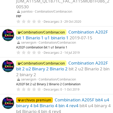
JDM_A115M_QL1871C_FAC_A115MUB1F086_2
r
00530
e
l
juanitoo
Combination/Combinacion
l
FRP
a
(
0
Descargas
3
29 Oct 2020
s
,
)
0
Combination A202F
0
🧩Combination/Combinacion
e
bit 1 Binario 1 u1 binario 1
2019-07-15
s
t
servergsm
Combination/Combinacion
r
A202F combination bit 1 u1 binario 1
e
0
Descargas
2
14 Jul 2019
l
,
l
0
a
Combination A202F
0
🧩Combination/Combinacion
(
e
s
bit 2 u2 Binary 2 Binario 2
bit 2 u2 Binario 2 bin
s
)
t
2 binary 2
r
servergsm
Combination/Combinacion
e
l
A202F bit 2 u2 Binary 2 Binario 2 Combination
l
0
Descargas
0
1 Oct 2019
a
,
(
0
s
Combination A205F bit4 u4
0
💎archivos premium
)
e
binary 4 b4 Binario 4 bin 4 rev4
bit4 u4 binary 4
s
t
b4 Binario 4 bin 4 rev4