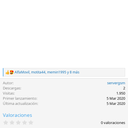
AlfaMovil
,
motita44
,
memin1995
y 8 más
R
e
Autor
servergsm
a
c
Descargas
2
c
Visitas
1.950
i
Primer lanzamiento
5 Mar 2020
o
Última actualización
5 Mar 2020
n
e
Valoraciones
s
:
0
0 valoraciones
,