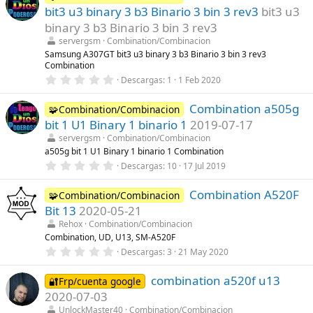
)
e
bit3 u3 binary 3 b3 Binario 3 bin 3 rev3
bit3 u3
s
t
binary 3 b3 Binario 3 bin 3 rev3
r
servergsm
Combination/Combinacion
e
l
Samsung A307GT bit3 u3 binary 3 b3 Binario 3 bin 3 rev3
l
Combination
a
0
Descargas
1
1 Feb 2020
(
,
s
0
)
Combination a505g
0
🧩Combination/Combinacion
e
bit 1 U1 Binary 1 binario 1
2019-07-17
s
t
servergsm
Combination/Combinacion
r
a505g bit 1 U1 Binary 1 binario 1 Combination
e
0
Descargas
10
17 Jul 2019
l
,
l
0
a
Combination A520F
0
🧩Combination/Combinacion
(
e
s
Bit 13
2020-05-21
s
)
t
Rehox
Combination/Combinacion
r
Combination, UD, U13, SM-A520F
e
0
Descargas
3
21 May 2020
l
,
l
0
a
combination a520f u13
0
🔐Frp/cuenta google
(
e
s
2020-07-03
s
)
t
UnlockMaster40
Combination/Combinacion