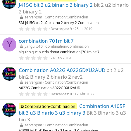
)
e
J415G bit 2 u2 binario 2 binary 2
bit 2 u2 binario
s
t
2 binary 2
r
servergsm
Combination/Combinacion
e
l
SM-J415G bit 2 u2 binario 2 binary 2 Combination
l
0
Descargas
9
25 Jul 2019
a
,
(
0
s
combination 701m bit 7
0
Y
)
e
yanguito10
Combination/Combinacion
s
alguien que pueda donar combination j701m bit 7
t
r
0
24 Sep 2019
e
,
l
0
l
Combination A022G A022GDXU2AUD
bit 2 u2
0
a
e
bin2 Binary 2 binario 2 rev2
(
s
s
t
servergsm
Combination/Combinacion
)
r
A022G Combination A022GDXU2AUD
e
0
Descargas
0
12 Abr 2022
l
,
l
0
a
Combination A105F
0
🧩Combination/Combinacion
(
e
s
bit 3 u3 Binario 3 u3 binary 3
Bit 3 Binario 3 u3
s
)
t
bin 3
r
servergsm
Combination/Combinacion
e
l
A105F bit 3 u3 Binario 3 u3 binary 3 Combination