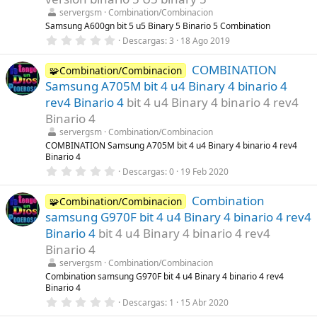
r
servergsm
Combination/Combinacion
e
l
Samsung A600gn bit 5 u5 Binary 5 Binario 5 Combination
l
0
Descargas
3
18 Ago 2019
a
,
(
0
s
COMBINATION
0
🧩Combination/Combinacion
)
e
Samsung A705M bit 4 u4 Binary 4 binario 4
s
t
rev4 Binario 4
bit 4 u4 Binary 4 binario 4 rev4
r
Binario 4
e
l
servergsm
Combination/Combinacion
l
COMBINATION Samsung A705M bit 4 u4 Binary 4 binario 4 rev4
a
Binario 4
(
s
0
Descargas
0
19 Feb 2020
)
,
0
Combination
0
🧩Combination/Combinacion
e
samsung G970F bit 4 u4 Binary 4 binario 4 rev4
s
t
Binario 4
bit 4 u4 Binary 4 binario 4 rev4
r
Binario 4
e
l
servergsm
Combination/Combinacion
l
Combination samsung G970F bit 4 u4 Binary 4 binario 4 rev4
a
Binario 4
(
s
0
Descargas
1
15 Abr 2020
)
,