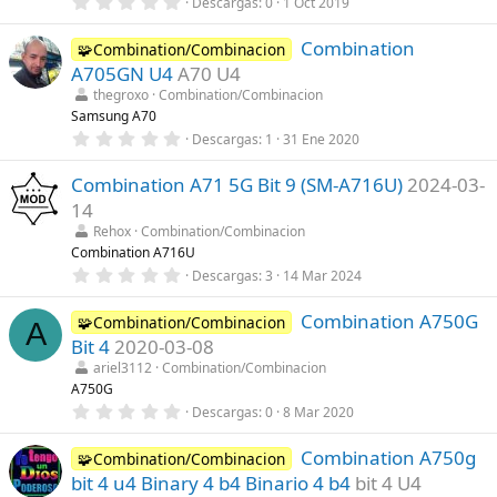
0
Descargas
0
1 Oct 2019
a
,
(
0
s
Combination
0
🧩Combination/Combinacion
)
e
A705GN U4
A70 U4
s
t
thegroxo
Combination/Combinacion
r
Samsung A70
e
0
Descargas
1
31 Ene 2020
l
,
l
0
a
Combination A71 5G Bit 9 (SM-A716U)
2024-03-
0
(
e
s
14
s
)
t
Rehox
Combination/Combinacion
r
Combination A716U
e
0
Descargas
3
14 Mar 2024
l
,
l
0
a
Combination A750G
0
🧩Combination/Combinacion
(
A
e
s
Bit 4
2020-03-08
s
)
t
ariel3112
Combination/Combinacion
r
A750G
e
0
Descargas
0
8 Mar 2020
l
,
l
0
a
Combination A750g
0
🧩Combination/Combinacion
(
e
s
bit 4 u4 Binary 4 b4 Binario 4 b4
bit 4 U4
s
)