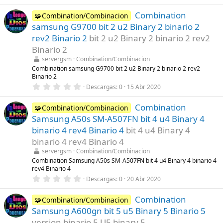
,
(
0
s
Combination
0
🧩Combination/Combinacion
)
e
samsung G9700 bit 2 u2 Binary 2 binario 2
s
t
rev2 Binario 2
bit 2 u2 Binary 2 binario 2 rev2
r
Binario 2
e
l
servergsm
Combination/Combinacion
l
Combination samsung G9700 bit 2 u2 Binary 2 binario 2 rev2
a
Binario 2
(
s
0
Descargas
0
15 Abr 2020
)
,
0
Combination
0
🧩Combination/Combinacion
e
Samsung A50s SM-A507FN bit 4 u4 Binary 4
s
t
binario 4 rev4 Binario 4
bit 4 u4 Binary 4
r
binario 4 rev4 Binario 4
e
l
servergsm
Combination/Combinacion
l
Combination Samsung A50s SM-A507FN bit 4 u4 Binary 4 binario 4
a
rev4 Binario 4
(
s
0
Descargas
0
20 Abr 2020
)
,
0
Combination
0
🧩Combination/Combinacion
e
Samsung A600gn bit 5 u5 Binary 5 Binario 5
s
t
version binario 5 U5 binary 5