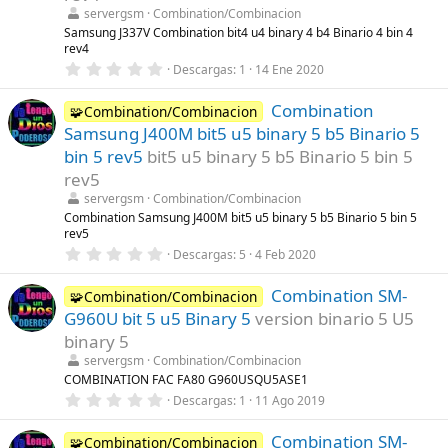
l
servergsm
Combination/Combinacion
l
Samsung J337V Combination bit4 u4 binary 4 b4 Binario 4 bin 4
a
rev4
(
s
0
Descargas
1
14 Ene 2020
)
,
0
Combination
0
🧩Combination/Combinacion
e
Samsung J400M bit5 u5 binary 5 b5 Binario 5
s
t
bin 5 rev5
bit5 u5 binary 5 b5 Binario 5 bin 5
r
rev5
e
l
servergsm
Combination/Combinacion
l
Combination Samsung J400M bit5 u5 binary 5 b5 Binario 5 bin 5
a
rev5
(
s
0
Descargas
5
4 Feb 2020
)
,
0
Combination SM-
0
🧩Combination/Combinacion
e
G960U bit 5 u5 Binary 5
version binario 5 U5
s
t
binary 5
r
servergsm
Combination/Combinacion
e
l
COMBINATION FAC FA80 G960USQU5ASE1
l
0
Descargas
1
11 Ago 2019
a
,
(
0
s
Combination SM-
0
🧩Combination/Combinacion