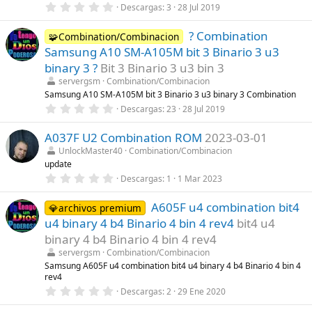
0
Descargas
3
28 Jul 2019
l
,
l
0
a
? Combination
0
🧩Combination/Combinacion
(
e
s
Samsung A10 SM-A105M bit 3 Binario 3 u3
s
)
t
binary 3 ?
Bit 3 Binario 3 u3 bin 3
r
servergsm
Combination/Combinacion
e
l
Samsung A10 SM-A105M bit 3 Binario 3 u3 binary 3 Combination
l
0
Descargas
23
28 Jul 2019
a
,
(
0
s
A037F U2 Combination ROM
2023-03-01
0
)
e
UnlockMaster40
Combination/Combinacion
s
update
t
r
0
Descargas
1
1 Mar 2023
e
,
l
0
l
A605F u4 combination bit4
0
💎archivos premium
a
e
u4 binary 4 b4 Binario 4 bin 4 rev4
bit4 u4
(
s
s
t
binary 4 b4 Binario 4 bin 4 rev4
)
r
servergsm
Combination/Combinacion
e
l
Samsung A605F u4 combination bit4 u4 binary 4 b4 Binario 4 bin 4
l
rev4
a
0
Descargas
2
29 Ene 2020
(
,
s
0