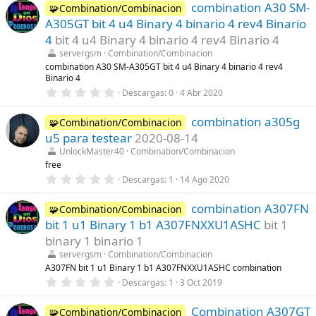
combination A30 SM-
0
🧩Combination/Combinacion
(
e
s
A305GT bit 4 u4 Binary 4 binario 4 rev4 Binario
s
)
t
4
bit 4 u4 Binary 4 binario 4 rev4 Binario 4
r
servergsm
Combination/Combinacion
e
l
combination A30 SM-A305GT bit 4 u4 Binary 4 binario 4 rev4
l
Binario 4
a
0
Descargas
0
4 Abr 2020
(
,
s
0
)
combination a305g
0
🧩Combination/Combinacion
e
u5 para testear
2020-08-14
s
t
UnlockMaster40
Combination/Combinacion
r
free
e
0
Descargas
1
14 Ago 2020
l
,
l
0
a
combination A307FN
0
🧩Combination/Combinacion
(
e
s
bit 1 u1 Binary 1 b1 A307FNXXU1ASHC
bit 1
s
)
t
binary 1 binario 1
r
servergsm
Combination/Combinacion
e
l
A307FN bit 1 u1 Binary 1 b1 A307FNXXU1ASHC combination
l
0
Descargas
1
3 Oct 2019
a
,
(
0
s
Combination A307GT
0
🧩Combination/Combinacion