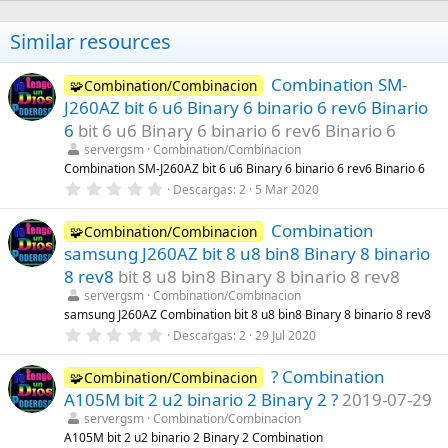
Similar resources
Combination SM-
🧩Combination/Combinacion
J260AZ bit 6 u6 Binary 6 binario 6 rev6 Binario
6
bit 6 u6 Binary 6 binario 6 rev6 Binario 6
servergsm
Combination/Combinacion
Combination SM-J260AZ bit 6 u6 Binary 6 binario 6 rev6 Binario 6
0
Descargas
2
5 Mar 2020
,
0
Combination
0
🧩Combination/Combinacion
e
samsung J260AZ bit 8 u8 bin8 Binary 8 binario
s
t
8 rev8
bit 8 u8 bin8 Binary 8 binario 8 rev8
r
servergsm
Combination/Combinacion
e
l
samsung J260AZ Combination bit 8 u8 bin8 Binary 8 binario 8 rev8
l
0
Descargas
2
29 Jul 2020
a
,
(
0
s
? Combination
0
🧩Combination/Combinacion
)
e
A105M bit 2 u2 binario 2 Binary 2 ?
2019-07-29
s
t
servergsm
Combination/Combinacion
r
A105M bit 2 u2 binario 2 Binary 2 Combination
e