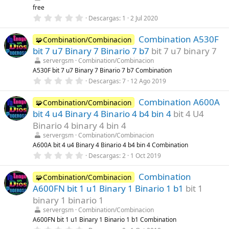
r
free
e
0
Descargas
1
2 Jul 2020
l
,
l
0
a
Combination A530F
0
🧩Combination/Combinacion
(
e
s
bit 7 u7 Binary 7 Binario 7 b7
bit 7 u7 binary 7
s
)
t
servergsm
Combination/Combinacion
r
A530F bit 7 u7 Binary 7 Binario 7 b7 Combination
e
0
Descargas
7
12 Ago 2019
l
,
l
0
a
Combination A600A
0
🧩Combination/Combinacion
(
e
s
bit 4 u4 Binary 4 Binario 4 b4 bin 4
bit 4 U4
s
)
t
Binario 4 binary 4 bin 4
r
servergsm
Combination/Combinacion
e
l
A600A bit 4 u4 Binary 4 Binario 4 b4 bin 4 Combination
l
0
Descargas
2
1 Oct 2019
a
,
(
0
s
Combination
0
🧩Combination/Combinacion
)
e
A600FN bit 1 u1 Binary 1 Binario 1 b1
bit 1
s
t
binary 1 binario 1
r
servergsm
Combination/Combinacion
e
l
A600FN bit 1 u1 Binary 1 Binario 1 b1 Combination
l