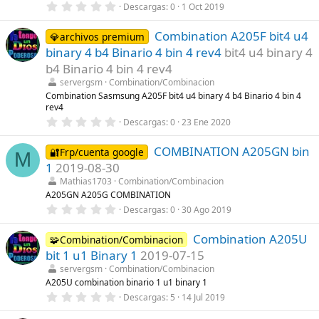
l
0
Descargas
0
1 Oct 2019
a
,
(
0
s
Combination A205F bit4 u4
0
💎archivos premium
)
e
binary 4 b4 Binario 4 bin 4 rev4
bit4 u4 binary 4
s
t
b4 Binario 4 bin 4 rev4
r
servergsm
Combination/Combinacion
e
l
Combination Sasmsung A205F bit4 u4 binary 4 b4 Binario 4 bin 4
l
rev4
a
0
Descargas
0
23 Ene 2020
(
,
s
0
)
COMBINATION A205GN bin
0
🔐Frp/cuenta google
M
e
1
2019-08-30
s
t
Mathias1703
Combination/Combinacion
r
A205GN A205G COMBINATION
e
0
Descargas
0
30 Ago 2019
l
,
l
0
a
Combination A205U
0
🧩Combination/Combinacion
(
e
s
bit 1 u1 Binary 1
2019-07-15
s
)
t
servergsm
Combination/Combinacion
r
A205U combination binario 1 u1 binary 1
e
0
Descargas
5
14 Jul 2019
l
,
l
0
a