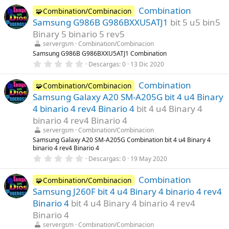
0
Combination
0
🧩Combination/Combinacion
e
Samsung G986B G986BXXU5ATJ1
bit 5 u5 bin5
s
t
Binary 5 binario 5 rev5
r
servergsm
Combination/Combinacion
e
l
Samsung G986B G986BXXU5ATJ1 Combination
l
0
Descargas
0
13 Dic 2020
a
,
(
0
s
Combination
0
🧩Combination/Combinacion
)
e
Samsung Galaxy A20 SM-A205G bit 4 u4 Binary
s
t
4 binario 4 rev4 Binario 4
bit 4 u4 Binary 4
r
binario 4 rev4 Binario 4
e
l
servergsm
Combination/Combinacion
l
Samsung Galaxy A20 SM-A205G Combination bit 4 u4 Binary 4
a
binario 4 rev4 Binario 4
(
s
0
Descargas
0
19 May 2020
)
,
0
Combination
0
🧩Combination/Combinacion
e
Samsung J260F bit 4 u4 Binary 4 binario 4 rev4
s
t
Binario 4
bit 4 u4 Binary 4 binario 4 rev4
r
Binario 4
e
l
servergsm
Combination/Combinacion