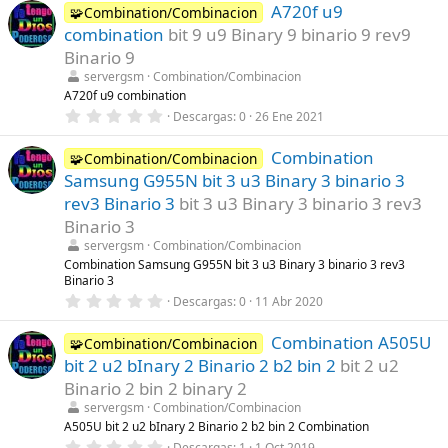
)
A720f u9
0
🧩Combination/Combinacion
e
combination
bit 9 u9 Binary 9 binario 9 rev9
s
t
Binario 9
r
servergsm
Combination/Combinacion
e
l
A720f u9 combination
l
0
Descargas
0
26 Ene 2021
a
,
(
0
s
Combination
0
🧩Combination/Combinacion
)
e
Samsung G955N bit 3 u3 Binary 3 binario 3
s
t
rev3 Binario 3
bit 3 u3 Binary 3 binario 3 rev3
r
Binario 3
e
l
servergsm
Combination/Combinacion
l
Combination Samsung G955N bit 3 u3 Binary 3 binario 3 rev3
a
Binario 3
(
s
0
Descargas
0
11 Abr 2020
)
,
0
Combination A505U
0
🧩Combination/Combinacion
e
bit 2 u2 bInary 2 Binario 2 b2 bin 2
bit 2 u2
s
t
Binario 2 bin 2 binary 2
r
servergsm
Combination/Combinacion
e
l
A505U bit 2 u2 bInary 2 Binario 2 b2 bin 2 Combination
l
0
Descargas
1
1 Oct 2019