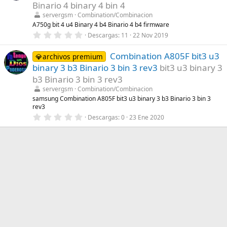
t
Binario 4 binary 4 bin 4
r
servergsm
Combination/Combinacion
e
l
A750g bit 4 u4 Binary 4 b4 Binario 4 b4 firmware
l
0
Descargas
11
22 Nov 2019
a
,
(
0
s
Combination A805F bit3 u3
0
💎archivos premium
)
e
binary 3 b3 Binario 3 bin 3 rev3
bit3 u3 binary 3
s
t
b3 Binario 3 bin 3 rev3
r
servergsm
Combination/Combinacion
e
l
samsung Combination A805F bit3 u3 binary 3 b3 Binario 3 bin 3
l
rev3
a
0
Descargas
0
23 Ene 2020
(
,
s
0
)
0
e
s
t
r
e
l
l
a
(
s
)