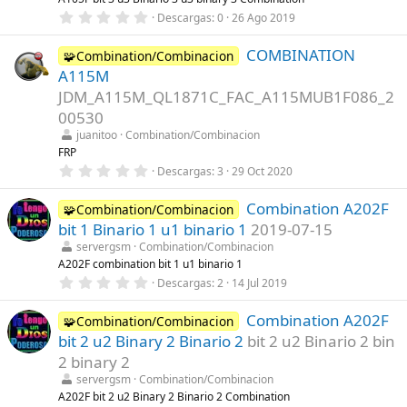
l
0
Descargas
0
26 Ago 2019
a
,
(
0
s
COMBINATION
0
🧩Combination/Combinacion
)
e
A115M
s
t
JDM_A115M_QL1871C_FAC_A115MUB1F086_2
r
00530
e
l
juanitoo
Combination/Combinacion
l
FRP
a
(
0
Descargas
3
29 Oct 2020
s
,
)
0
Combination A202F
0
🧩Combination/Combinacion
e
bit 1 Binario 1 u1 binario 1
2019-07-15
s
t
servergsm
Combination/Combinacion
r
A202F combination bit 1 u1 binario 1
e
0
Descargas
2
14 Jul 2019
l
,
l
0
a
Combination A202F
0
🧩Combination/Combinacion
(
e
s
bit 2 u2 Binary 2 Binario 2
bit 2 u2 Binario 2 bin
s
)
t
2 binary 2
r
servergsm
Combination/Combinacion
e
l
A202F bit 2 u2 Binary 2 Binario 2 Combination