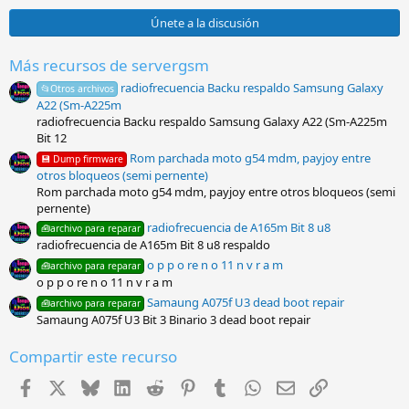
0
0
Únete a la discusión
e
s
t
Más recursos de servergsm
r
radiofrecuencia Backu respaldo Samsung Galaxy
e
📂Otros archivos
l
A22 (Sm-A225m
l
radiofrecuencia Backu respaldo Samsung Galaxy A22 (Sm-A225m
a
Bit 12
(
s
Rom parchada moto g54 mdm, payjoy entre
💾 Dump firmware
)
otros bloqueos (semi pernente)
Rom parchada moto g54 mdm, payjoy entre otros bloqueos (semi
pernente)
radiofrecuencia de A165m Bit 8 u8
🧰archivo para reparar
radiofrecuencia de A165m Bit 8 u8 respaldo
o p p o re n o 11 n v r a m
🧰archivo para reparar
o p p o re n o 11 n v r a m
Samaung A075f U3 dead boot repair
🧰archivo para reparar
Samaung A075f U3 Bit 3 Binario 3 dead boot repair
Compartir este recurso
Facebook
X
Bluesky
LinkedIn
Reddit
Pinterest
Tumblr
WhatsApp
Email
Enlace