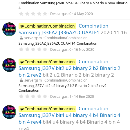
l
Combination Samsung J260F bit 4 u4 Binary 4 binario 4 rev4 Binario
a
4
(
s
0
Descargas
0
4 May 2020
)
,
0
Combination
0
🧩Combination/Combinacion
e
Samsung J336AZ J336AZUCUAATF1
2020-11-16
s
t
servergsm
Combination/Combinacion
r
Samsung J336AZ J336AZUCUAATF1 Combination
e
0
Descargas
0
16 Nov 2020
l
,
l
0
a
Combination
0
🧩Combination/Combinacion
(
e
s
Samsung J337V bit2 u2 binary 2 b2 Binario 2
s
)
t
bin 2 rev2
bit 2 u2 Binario 2 bin 2 binary 2
r
servergsm
Combination/Combinacion
e
l
Samsung J337V bit2 u2 binary 2 b2 Binario 2 bin 2 rev2
l
Combination
a
0
Descargas
1
14 Ene 2020
(
,
s
0
)
Combination
0
🧩Combination/Combinacion
e
Samsung J337V bit4 u4 binary 4 b4 Binario 4
s
t
bin 4 rev4
bit4 u4 binary 4 b4 Binario 4 bin 4
r
rev4
e