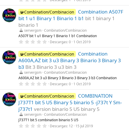
a
,
(
0
s
Combination A507F
0
🧩Combination/Combinacion
)
e
bit 1 u1 Binary 1 Binario 1 b1
bit 1 binary 1
s
t
binario 1
r
servergsm
Combination/Combinacion
e
l
A507F bit 1 u1 Binary 1 Binario 1 b1 Combination
l
0
Descargas
0
1 Oct 2019
a
,
(
0
s
Combination
0
🧩Combination/Combinacion
)
e
A600A,AZ bit 3 u3 Binary 3 Binario 3 Binary 3
s
t
b3
Bit 3 Binario 3 u3 bin 3
r
servergsm
Combination/Combinacion
e
l
A600A,AZ bit 3 u3 Binary 3 Binario 3 Binary 3 b3 Combination
l
0
Descargas
0
1 Oct 2019
a
,
(
0
s
COMBINATION
0
🧩Combination/Combinacion
)
e
J737T1 bit 5 U5 Binary 5 binario 5 -j737t Y Sm-
s
t
j737t1
version binario 5 U5 binary 5
r
servergsm
Combination/Combinacion
e
l
J737T1 bit 5 combination binario 5 U5
l
0
Descargas
12
15 Jul 2019
a