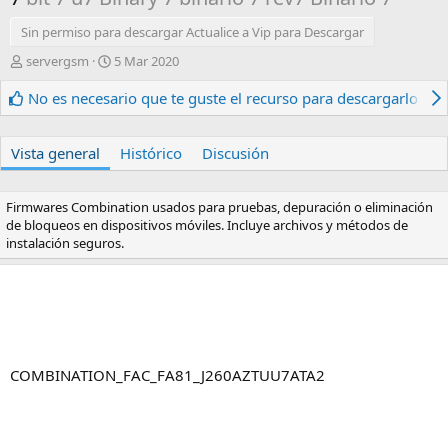
Sin permiso para descargar Actualice a Vip para Descargar
A
F
servergsm
5 Mar 2020
u
e
t
c
No es necesario que te guste el recurso para descargarlo.
o
h
r
a
d
Vista general
Histórico
Discusión
e
c
r
Firmwares Combination usados para pruebas, depuración o eliminación
e
de bloqueos en dispositivos móviles. Incluye archivos y métodos de
a
instalación seguros.
c
i
ó
n
COMBINATION_FAC_FA81_J260AZTUU7ATA2