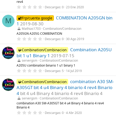
l
rev4
a
0
Descargas
0
23 Ene 2020
(
,
s
0
)
COMBINATION A205GN bin
0
🔐Frp/cuenta google
M
e
1
2019-08-30
s
t
Mathias1703
Combination/Combinacion
r
A205GN A205G COMBINATION
e
0
Descargas
0
30 Ago 2019
l
,
l
0
a
Combination A205U
0
🧩Combination/Combinacion
(
e
s
bit 1 u1 Binary 1
2019-07-15
s
)
t
servergsm
Combination/Combinacion
r
A205U combination binario 1 u1 binary 1
e
0
Descargas
5
14 Jul 2019
l
,
l
0
a
combination A30 SM-
0
🧩Combination/Combinacion
(
e
s
A305GT bit 4 u4 Binary 4 binario 4 rev4 Binario
s
)
t
4
bit 4 u4 Binary 4 binario 4 rev4 Binario 4
r
servergsm
Combination/Combinacion
e
l
combination A30 SM-A305GT bit 4 u4 Binary 4 binario 4 rev4
l
Binario 4
a
0
Descargas
0
4 Abr 2020
(
,