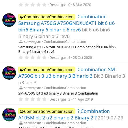
0
Descargas
0
8 Mar 2020
,
0
Combination
0
🧩Combination/Combinacion
e
Samsung A750G A750GNDXU6AT1 bit 6 u6
s
t
bin6 Binary 6 binario 6 rev6
bit 6 u6 bin6
r
Binary 6 binario 6 rev6
e
l
servergsm
Combination/Combinacion
l
Samsung A750G A750GNDXU6AT1 Combination bit 6 u6 bin6
a
Binary 6 binario 6 rev6
(
s
0
Descargas
4
28 Oct 2020
)
,
0
Combination SM-
0
🧩Combination/Combinacion
e
A750G bit 3 u3 binary 3 Binario 3
Bit 3 Binario 3
s
t
u3 bin 3
r
servergsm
Combination/Combinacion
e
l
SM-A750G bit 3 u3 binary 3 Binario 3 Combination
l
0
Descargas
3
11 Ago 2019
a
,
(
0
s
? Combination
0
🧩Combination/Combinacion
)
e
A105M bit 2 u2 binario 2 Binary 2 ?
2019-07-29
s
t
servergsm
Combination/Combinacion
r