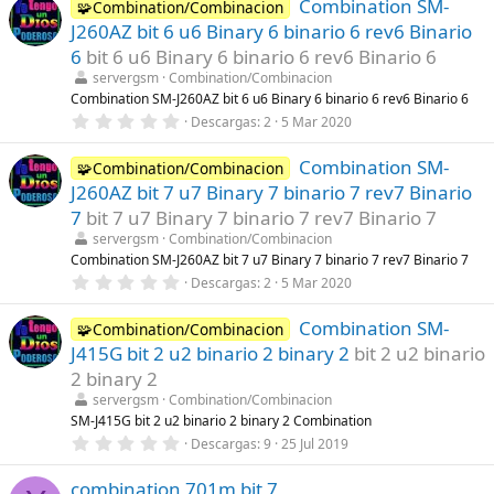
Combination SM-
0
🧩Combination/Combinacion
)
e
J260AZ bit 6 u6 Binary 6 binario 6 rev6 Binario
s
t
6
bit 6 u6 Binary 6 binario 6 rev6 Binario 6
r
servergsm
Combination/Combinacion
e
l
Combination SM-J260AZ bit 6 u6 Binary 6 binario 6 rev6 Binario 6
l
0
Descargas
2
5 Mar 2020
a
,
(
0
s
Combination SM-
0
🧩Combination/Combinacion
)
e
J260AZ bit 7 u7 Binary 7 binario 7 rev7 Binario
s
t
7
bit 7 u7 Binary 7 binario 7 rev7 Binario 7
r
servergsm
Combination/Combinacion
e
l
Combination SM-J260AZ bit 7 u7 Binary 7 binario 7 rev7 Binario 7
l
0
Descargas
2
5 Mar 2020
a
,
(
0
s
Combination SM-
0
🧩Combination/Combinacion
)
e
J415G bit 2 u2 binario 2 binary 2
bit 2 u2 binario
s
t
2 binary 2
r
servergsm
Combination/Combinacion
e
l
SM-J415G bit 2 u2 binario 2 binary 2 Combination
l
0
Descargas
9
25 Jul 2019
a
,
(
0
s
combination 701m bit 7
0