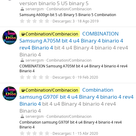
t
version binario 5 U5 binary 5
r
servergsm
Combination/Combinacion
e
l
Samsung A600gn bit 5 u5 Binary 5 Binario 5 Combination
l
0
Descargas
3
18 Ago 2019
a
,
(
0
s
COMBINATION
0
🧩Combination/Combinacion
)
e
Samsung A705M bit 4 u4 Binary 4 binario 4
s
t
rev4 Binario 4
bit 4 u4 Binary 4 binario 4 rev4
r
Binario 4
e
l
servergsm
Combination/Combinacion
l
COMBINATION Samsung A705M bit 4 u4 Binary 4 binario 4 rev4
a
Binario 4
(
s
0
Descargas
0
19 Feb 2020
)
,
0
Combination
0
🧩Combination/Combinacion
e
samsung G970F bit 4 u4 Binary 4 binario 4 rev4
s
t
Binario 4
bit 4 u4 Binary 4 binario 4 rev4
r
Binario 4
e
l
servergsm
Combination/Combinacion
l
Combination samsung G970F bit 4 u4 Binary 4 binario 4 rev4
a
Binario 4
(
s
0
Descargas
1
15 Abr 2020