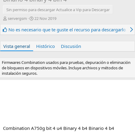
Sin permiso para descargar Actualice a Vip para Descargar
A
F
servergsm
22 Nov 2019
u
e
t
c
No es necesario que te guste el recurso para descargarlo.
o
h
r
a
d
Vista general
Histórico
Discusión
e
c
r
Firmwares Combination usados para pruebas, depuración o eliminación
e
de bloqueos en dispositivos móviles. Incluye archivos y métodos de
a
instalación seguros.
c
i
ó
n
Combination A750g bit 4 u4 Binary 4 b4 Binario 4 b4