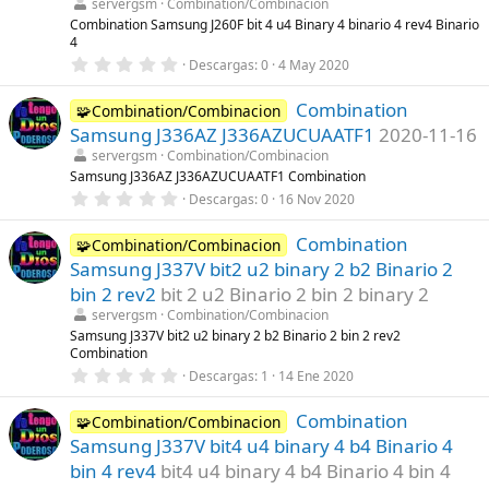
servergsm
Combination/Combinacion
l
Combination Samsung J260F bit 4 u4 Binary 4 binario 4 rev4 Binario
a
4
(
s
0
Descargas
0
4 May 2020
)
,
0
Combination
0
🧩Combination/Combinacion
e
Samsung J336AZ J336AZUCUAATF1
2020-11-16
s
t
servergsm
Combination/Combinacion
r
Samsung J336AZ J336AZUCUAATF1 Combination
e
0
Descargas
0
16 Nov 2020
l
,
l
0
a
Combination
0
🧩Combination/Combinacion
(
e
s
Samsung J337V bit2 u2 binary 2 b2 Binario 2
s
)
t
bin 2 rev2
bit 2 u2 Binario 2 bin 2 binary 2
r
servergsm
Combination/Combinacion
e
l
Samsung J337V bit2 u2 binary 2 b2 Binario 2 bin 2 rev2
l
Combination
a
0
Descargas
1
14 Ene 2020
(
,
s
0
)
Combination
0
🧩Combination/Combinacion
e
Samsung J337V bit4 u4 binary 4 b4 Binario 4
s
t
bin 4 rev4
bit4 u4 binary 4 b4 Binario 4 bin 4
r