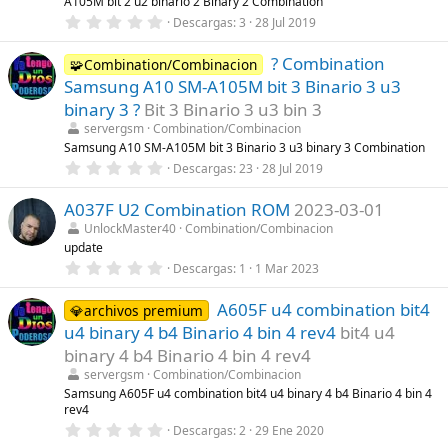
A105M bit 2 u2 binario 2 Binary 2 Combination
e
0
Descargas
3
28 Jul 2019
l
,
l
0
a
? Combination
0
🧩Combination/Combinacion
(
e
s
Samsung A10 SM-A105M bit 3 Binario 3 u3
s
)
t
binary 3 ?
Bit 3 Binario 3 u3 bin 3
r
servergsm
Combination/Combinacion
e
l
Samsung A10 SM-A105M bit 3 Binario 3 u3 binary 3 Combination
l
0
Descargas
23
28 Jul 2019
a
,
(
0
s
A037F U2 Combination ROM
2023-03-01
0
)
e
UnlockMaster40
Combination/Combinacion
s
update
t
r
0
Descargas
1
1 Mar 2023
e
,
l
0
l
A605F u4 combination bit4
0
💎archivos premium
a
e
u4 binary 4 b4 Binario 4 bin 4 rev4
bit4 u4
(
s
s
t
binary 4 b4 Binario 4 bin 4 rev4
)
r
servergsm
Combination/Combinacion
e
l
Samsung A605F u4 combination bit4 u4 binary 4 b4 Binario 4 bin 4
l
rev4
a
0
Descargas
2
29 Ene 2020
(
,