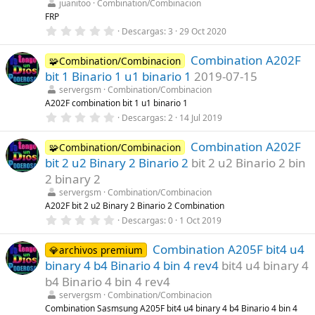
juanitoo
Combination/Combinacion
l
FRP
a
(
0
Descargas
3
29 Oct 2020
s
,
)
0
Combination A202F
0
🧩Combination/Combinacion
e
bit 1 Binario 1 u1 binario 1
2019-07-15
s
t
servergsm
Combination/Combinacion
r
A202F combination bit 1 u1 binario 1
e
0
Descargas
2
14 Jul 2019
l
,
l
0
a
Combination A202F
0
🧩Combination/Combinacion
(
e
s
bit 2 u2 Binary 2 Binario 2
bit 2 u2 Binario 2 bin
s
)
t
2 binary 2
r
servergsm
Combination/Combinacion
e
l
A202F bit 2 u2 Binary 2 Binario 2 Combination
l
0
Descargas
0
1 Oct 2019
a
,
(
0
s
Combination A205F bit4 u4
0
💎archivos premium
)
e
binary 4 b4 Binario 4 bin 4 rev4
bit4 u4 binary 4
s
t
b4 Binario 4 bin 4 rev4
r
servergsm
Combination/Combinacion
e
l
Combination Sasmsung A205F bit4 u4 binary 4 b4 Binario 4 bin 4