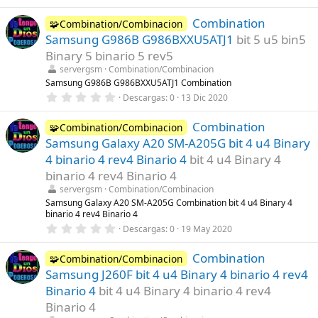
)
,
0
Combination
0
🧩Combination/Combinacion
e
Samsung G986B G986BXXU5ATJ1
bit 5 u5 bin5
s
t
Binary 5 binario 5 rev5
r
servergsm
Combination/Combinacion
e
l
Samsung G986B G986BXXU5ATJ1 Combination
l
0
Descargas
0
13 Dic 2020
a
,
(
0
s
Combination
0
🧩Combination/Combinacion
)
e
Samsung Galaxy A20 SM-A205G bit 4 u4 Binary
s
t
4 binario 4 rev4 Binario 4
bit 4 u4 Binary 4
r
binario 4 rev4 Binario 4
e
l
servergsm
Combination/Combinacion
l
Samsung Galaxy A20 SM-A205G Combination bit 4 u4 Binary 4
a
binario 4 rev4 Binario 4
(
s
0
Descargas
0
19 May 2020
)
,
0
Combination
0
🧩Combination/Combinacion
e
Samsung J260F bit 4 u4 Binary 4 binario 4 rev4
s
t
Binario 4
bit 4 u4 Binary 4 binario 4 rev4
r
Binario 4
e
l