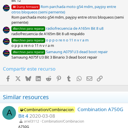
Bit 12
(
s
Rom parchada moto g54 mdm, payjoy entre
💾 Dump firmware
)
otros bloqueos (semi pernente)
Rom parchada moto g54 mdm, payjoy entre otros bloqueos (semi
pernente)
radiofrecuencia de A165m Bit 8 u8
🧰archivo para reparar
radiofrecuencia de A165m Bit 8 u8 respaldo
o p p o re n o 11 n v r a m
🧰archivo para reparar
o p p o re n o 11 n v r a m
Samaung A075f U3 dead boot repair
🧰archivo para reparar
Samaung A075f U3 Bit 3 Binario 3 dead boot repair
Compartir este recurso
Facebook
X
Bluesky
LinkedIn
Reddit
Pinterest
Tumblr
WhatsApp
Email
Enlace
Similar resources
Combination A750G
🧩Combination/Combinacion
A
Bit 4
2020-03-08
ariel3112
Combination/Combinacion
A750G