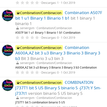
l
0
Descargas
1
1 Oct 2019
a
,
(
0
s
Combination A507F
0
🧩Combination/Combinacion
)
e
bit 1 u1 Binary 1 Binario 1 b1
bit 1 binary 1
s
t
binario 1
r
servergsm
Combination/Combinacion
e
l
A507F bit 1 u1 Binary 1 Binario 1 b1 Combination
l
0
Descargas
0
1 Oct 2019
a
,
(
0
s
Combination
0
🧩Combination/Combinacion
)
e
A600A,AZ bit 3 u3 Binary 3 Binario 3 Binary 3
s
t
b3
Bit 3 Binario 3 u3 bin 3
r
servergsm
Combination/Combinacion
e
l
A600A,AZ bit 3 u3 Binary 3 Binario 3 Binary 3 b3 Combination
l
0
Descargas
0
1 Oct 2019
a
,
(
0
s
COMBINATION
0
🧩Combination/Combinacion
)
e
J737T1 bit 5 U5 Binary 5 binario 5 -j737t Y Sm-
s
t
j737t1
version binario 5 U5 binary 5
r
servergsm
Combination/Combinacion
e
l
J737T1 bit 5 combination binario 5 U5
l
0