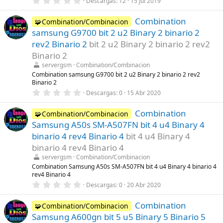
Descargas
12
15 Jul 2019
a
,
(
0
s
Combination
0
🧩Combination/Combinacion
)
e
samsung G9700 bit 2 u2 Binary 2 binario 2
s
t
rev2 Binario 2
bit 2 u2 Binary 2 binario 2 rev2
r
Binario 2
e
l
servergsm
Combination/Combinacion
l
Combination samsung G9700 bit 2 u2 Binary 2 binario 2 rev2
a
Binario 2
(
s
0
Descargas
0
15 Abr 2020
)
,
0
Combination
0
🧩Combination/Combinacion
e
Samsung A50s SM-A507FN bit 4 u4 Binary 4
s
t
binario 4 rev4 Binario 4
bit 4 u4 Binary 4
r
binario 4 rev4 Binario 4
e
l
servergsm
Combination/Combinacion
l
Combination Samsung A50s SM-A507FN bit 4 u4 Binary 4 binario 4
a
rev4 Binario 4
(
s
0
Descargas
0
20 Abr 2020
)
,
0
Combination
0
🧩Combination/Combinacion
e
Samsung A600gn bit 5 u5 Binary 5 Binario 5
s