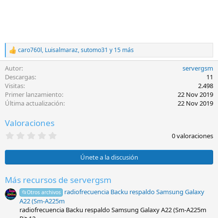
caro760l
,
Luisalmaraz
,
sutomo31
y 15 más
R
e
Autor
servergsm
a
c
Descargas
11
c
Visitas
2.498
i
Primer lanzamiento
22 Nov 2019
o
Última actualización
22 Nov 2019
n
e
Valoraciones
s
:
0
0 valoraciones
,
0
0
Únete a la discusión
e
s
t
Más recursos de servergsm
r
radiofrecuencia Backu respaldo Samsung Galaxy
e
📂Otros archivos
l
A22 (Sm-A225m
l
radiofrecuencia Backu respaldo Samsung Galaxy A22 (Sm-A225m
a