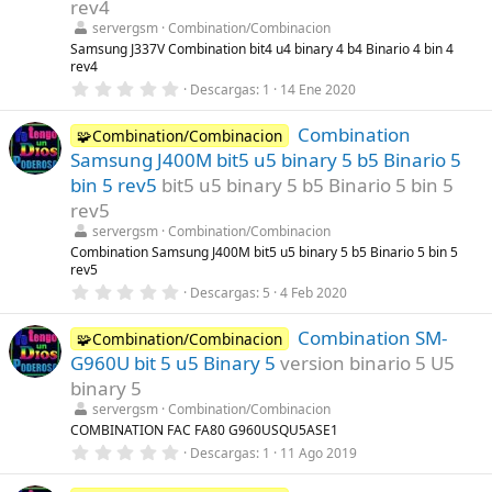
rev4
e
l
servergsm
Combination/Combinacion
l
Samsung J337V Combination bit4 u4 binary 4 b4 Binario 4 bin 4
a
rev4
(
s
0
Descargas
1
14 Ene 2020
)
,
0
Combination
0
🧩Combination/Combinacion
e
Samsung J400M bit5 u5 binary 5 b5 Binario 5
s
t
bin 5 rev5
bit5 u5 binary 5 b5 Binario 5 bin 5
r
rev5
e
l
servergsm
Combination/Combinacion
l
Combination Samsung J400M bit5 u5 binary 5 b5 Binario 5 bin 5
a
rev5
(
s
0
Descargas
5
4 Feb 2020
)
,
0
Combination SM-
0
🧩Combination/Combinacion
e
G960U bit 5 u5 Binary 5
version binario 5 U5
s
t
binary 5
r
servergsm
Combination/Combinacion
e
l
COMBINATION FAC FA80 G960USQU5ASE1
l
0
Descargas
1
11 Ago 2019
a
,
(
0
s