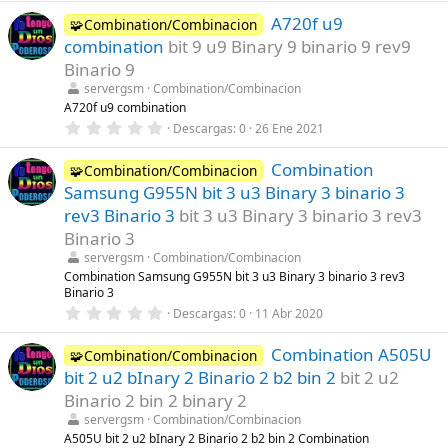
s
0
)
A720f u9
0
🧩Combination/Combinacion
e
combination
bit 9 u9 Binary 9 binario 9 rev9
s
t
Binario 9
r
servergsm
Combination/Combinacion
e
l
A720f u9 combination
l
0
Descargas
0
26 Ene 2021
a
,
(
0
s
Combination
0
🧩Combination/Combinacion
)
e
Samsung G955N bit 3 u3 Binary 3 binario 3
s
t
rev3 Binario 3
bit 3 u3 Binary 3 binario 3 rev3
r
Binario 3
e
l
servergsm
Combination/Combinacion
l
Combination Samsung G955N bit 3 u3 Binary 3 binario 3 rev3
a
Binario 3
(
s
0
Descargas
0
11 Abr 2020
)
,
0
Combination A505U
0
🧩Combination/Combinacion
e
bit 2 u2 bInary 2 Binario 2 b2 bin 2
bit 2 u2
s
t
Binario 2 bin 2 binary 2
r
servergsm
Combination/Combinacion
e
l
A505U bit 2 u2 bInary 2 Binario 2 b2 bin 2 Combination