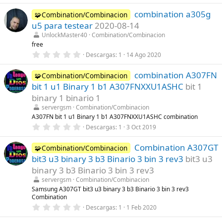
s
0
)
combination a305g
0
🧩Combination/Combinacion
e
u5 para testear
2020-08-14
s
t
UnlockMaster40
Combination/Combinacion
r
free
e
0
Descargas
1
14 Ago 2020
l
,
l
0
a
combination A307FN
0
🧩Combination/Combinacion
(
e
s
bit 1 u1 Binary 1 b1 A307FNXXU1ASHC
bit 1
s
)
t
binary 1 binario 1
r
servergsm
Combination/Combinacion
e
l
A307FN bit 1 u1 Binary 1 b1 A307FNXXU1ASHC combination
l
0
Descargas
1
3 Oct 2019
a
,
(
0
s
Combination A307GT
0
🧩Combination/Combinacion
)
e
bit3 u3 binary 3 b3 Binario 3 bin 3 rev3
bit3 u3
s
t
binary 3 b3 Binario 3 bin 3 rev3
r
servergsm
Combination/Combinacion
e
l
Samsung A307GT bit3 u3 binary 3 b3 Binario 3 bin 3 rev3
l
Combination
a
0
Descargas
1
1 Feb 2020
(
,
s
0