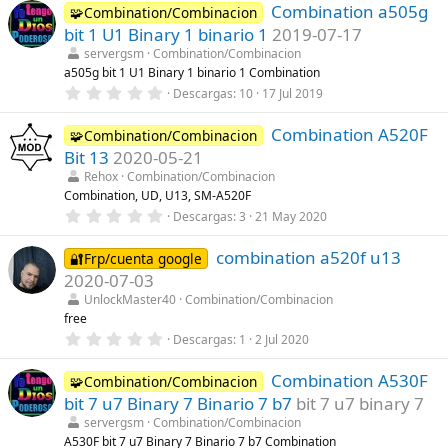
)
Combination a505g
0
🧩Combination/Combinacion
e
bit 1 U1 Binary 1 binario 1
2019-07-17
s
t
servergsm
Combination/Combinacion
r
a505g bit 1 U1 Binary 1 binario 1 Combination
e
0
Descargas
10
17 Jul 2019
l
,
l
0
a
Combination A520F
0
🧩Combination/Combinacion
(
e
s
Bit 13
2020-05-21
s
)
t
Rehox
Combination/Combinacion
r
Combination, UD, U13, SM-A520F
e
0
Descargas
3
21 May 2020
l
,
l
0
a
combination a520f u13
0
🔐Frp/cuenta google
(
e
s
2020-07-03
s
)
t
UnlockMaster40
Combination/Combinacion
r
free
e
0
Descargas
1
2 Jul 2020
l
,
l
0
a
Combination A530F
0
🧩Combination/Combinacion
(
e
s
bit 7 u7 Binary 7 Binario 7 b7
bit 7 u7 binary 7
s
)
t
servergsm
Combination/Combinacion
r
A530F bit 7 u7 Binary 7 Binario 7 b7 Combination