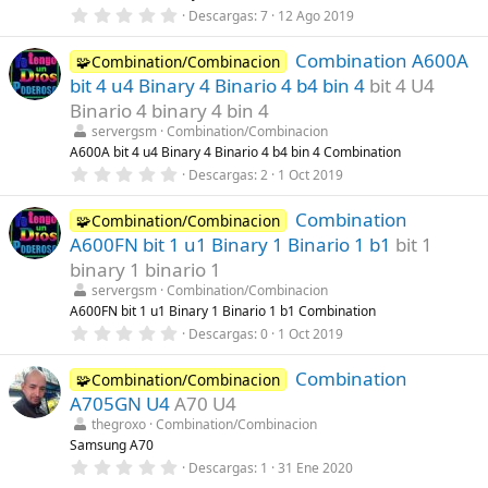
e
0
Descargas
7
12 Ago 2019
l
,
l
0
a
Combination A600A
0
🧩Combination/Combinacion
(
e
s
bit 4 u4 Binary 4 Binario 4 b4 bin 4
bit 4 U4
s
)
t
Binario 4 binary 4 bin 4
r
servergsm
Combination/Combinacion
e
l
A600A bit 4 u4 Binary 4 Binario 4 b4 bin 4 Combination
l
0
Descargas
2
1 Oct 2019
a
,
(
0
s
Combination
0
🧩Combination/Combinacion
)
e
A600FN bit 1 u1 Binary 1 Binario 1 b1
bit 1
s
t
binary 1 binario 1
r
servergsm
Combination/Combinacion
e
l
A600FN bit 1 u1 Binary 1 Binario 1 b1 Combination
l
0
Descargas
0
1 Oct 2019
a
,
(
0
s
Combination
0
🧩Combination/Combinacion
)
e
A705GN U4
A70 U4
s
t
thegroxo
Combination/Combinacion
r
Samsung A70
e
0
Descargas
1
31 Ene 2020
l
,
l