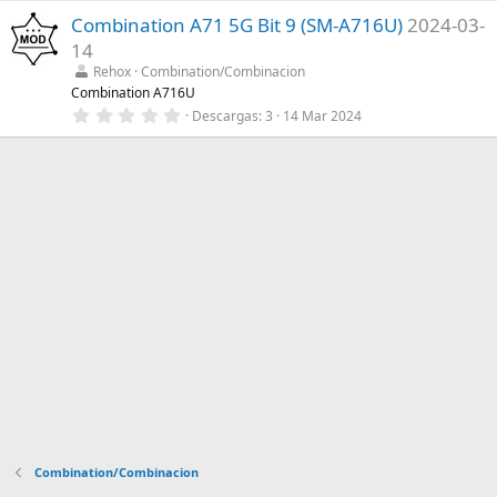
0
a
Combination A71 5G Bit 9 (SM-A716U)
2024-03-
0
(
e
s
14
s
)
t
Rehox
Combination/Combinacion
r
Combination A716U
e
0
Descargas
3
14 Mar 2024
l
,
l
0
a
0
(
e
s
s
)
t
r
e
l
l
a
(
s
)
Combination/Combinacion