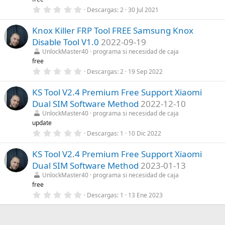
e
0
Descargas
2
30 Jul 2021
l
,
l
0
a
Knox Killer FRP Tool FREE Samsung Knox
0
(
e
s
Disable Tool V1.0
2022-09-19
s
)
t
UnlockMaster40
programa si necesidad de caja
r
free
e
0
Descargas
2
19 Sep 2022
l
,
l
0
a
KS Tool V2.4 Premium Free Support Xiaomi
0
(
e
s
Dual SIM Software Method
2022-12-10
s
)
t
UnlockMaster40
programa si necesidad de caja
r
update
e
0
Descargas
1
10 Dic 2022
l
,
l
0
a
KS Tool V2.4 Premium Free Support Xiaomi
0
(
e
s
Dual SIM Software Method
2023-01-13
s
)
t
UnlockMaster40
programa si necesidad de caja
r
free
e
0
Descargas
1
13 Ene 2023
l
,
l
0
a
0
(
e
s