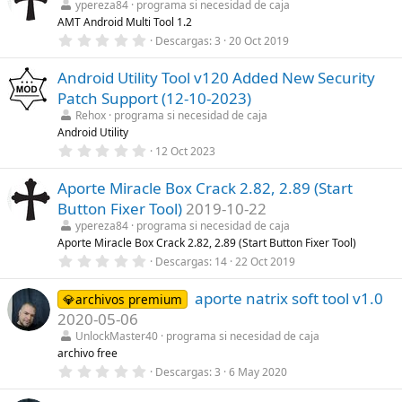
s
ypereza84
programa si necesidad de caja
s
)
AMT Android Multi Tool 1.2
t
r
0
Descargas
3
20 Oct 2019
e
,
l
0
l
Android Utility Tool v120 Added New Security
0
a
e
Patch Support (12-10-2023)
(
s
s
t
Rehox
programa si necesidad de caja
)
r
Android Utility
e
0
12 Oct 2023
l
,
l
0
a
Aporte Miracle Box Crack 2.82, 2.89 (Start
0
(
e
s
Button Fixer Tool)
2019-10-22
s
)
t
ypereza84
programa si necesidad de caja
r
Aporte Miracle Box Crack 2.82, 2.89 (Start Button Fixer Tool)
e
0
Descargas
14
22 Oct 2019
l
,
l
0
a
aporte natrix soft tool v1.0
0
💎archivos premium
(
e
s
2020-05-06
s
)
t
UnlockMaster40
programa si necesidad de caja
r
archivo free
e
0
Descargas
3
6 May 2020
l
,
l
0
a