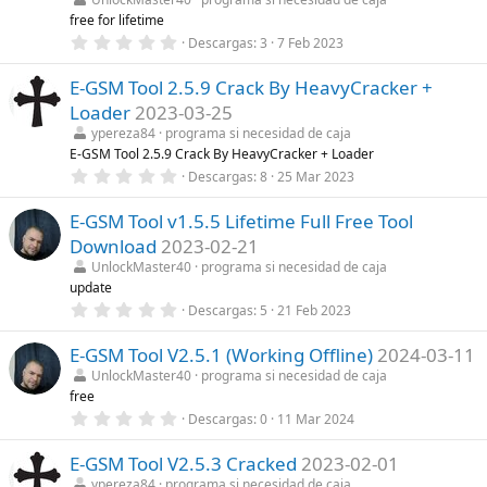
)
r
free for lifetime
e
0
Descargas
3
7 Feb 2023
l
,
l
0
a
E-GSM Tool 2.5.9 Crack By HeavyCracker +
0
(
e
s
Loader
2023-03-25
s
)
t
ypereza84
programa si necesidad de caja
r
E-GSM Tool 2.5.9 Crack By HeavyCracker + Loader
e
0
Descargas
8
25 Mar 2023
l
,
l
0
a
E-GSM Tool v1.5.5 Lifetime Full Free Tool
0
(
e
s
Download
2023-02-21
s
)
t
UnlockMaster40
programa si necesidad de caja
r
update
e
0
Descargas
5
21 Feb 2023
l
,
l
0
a
E-GSM Tool V2.5.1 (Working Offline)
2024-03-11
0
(
e
s
UnlockMaster40
programa si necesidad de caja
s
)
free
t
r
0
Descargas
0
11 Mar 2024
e
,
l
0
l
E-GSM Tool V2.5.3 Cracked
2023-02-01
0
a
e
ypereza84
programa si necesidad de caja