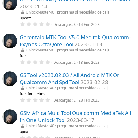
e
s
2023-01-14
s
)
t
UnlockMaster40
programa si necesidad de caja
r
update
e
0
Descargas
8
14 Ene 2023
l
,
l
0
a
Gorontalo MTK Tool V5.0 Meditek-Qualcomm-
0
(
e
s
Exynos-OctaQore Tool
2023-01-13
s
)
t
UnlockMaster40
programa si necesidad de caja
r
free
e
0
Descargas
2
13 Ene 2023
l
,
l
0
a
GS Tool v2023.02.03 / All Android MTK Or
0
(
e
s
Qualcomm And Spd Tool
2023-02-28
s
)
t
UnlockMaster40
programa si necesidad de caja
r
free for lifetime
e
0
Descargas
2
28 Feb 2023
l
,
l
0
a
GSM Africa Multi Tool Qualcomm MediaTek All
0
(
e
s
In One Unlock Tool
2023-03-17
s
)
t
UnlockMaster40
programa si necesidad de caja
r
update
e
0