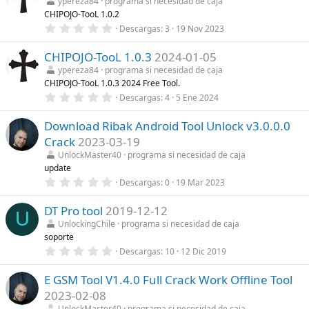
ypereza84
programa si necesidad de caja
(
s
CHIPOJO-TooL 1.0.2
s
t
)
r
0
Descargas
3
19 Nov 2023
e
,
l
0
l
CHIPOJO-TooL 1.0.3
2024-01-05
0
a
e
ypereza84
programa si necesidad de caja
(
s
CHIPOJO-TooL 1.0.3 2024 Free Tool.
s
t
)
r
0
Descargas
4
5 Ene 2024
e
,
l
0
l
Download Ribak Android Tool Unlock v3.0.0.0
0
a
e
Crack
2023-03-19
(
s
s
t
UnlockMaster40
programa si necesidad de caja
)
r
update
e
0
Descargas
0
19 Mar 2023
l
,
l
0
a
DT Pro tool
2019-12-12
0
(
U
e
s
UnlockingChile
programa si necesidad de caja
s
)
soporte
t
r
0
Descargas
10
12 Dic 2019
e
,
l
0
l
E GSM Tool V1.4.0 Full Crack Work Offline Tool
0
a
e
2023-02-08
(
s
s
t
UnlockMaster40
programa si necesidad de caja