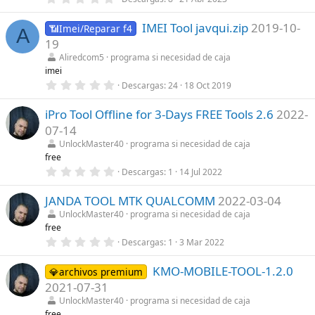
,
l
0
a
IMEI Tool javqui.zip
2019-10-
0
📶Imei/Reparar f4
(
A
e
s
19
s
)
t
Aliredcom5
programa si necesidad de caja
r
imei
e
0
Descargas
24
18 Oct 2019
l
,
l
0
a
iPro Tool Offline for 3-Days FREE Tools 2.6
2022-
0
(
e
s
07-14
s
)
t
UnlockMaster40
programa si necesidad de caja
r
free
e
0
Descargas
1
14 Jul 2022
l
,
l
0
a
JANDA TOOL MTK QUALCOMM
2022-03-04
0
(
e
s
UnlockMaster40
programa si necesidad de caja
s
)
free
t
r
0
Descargas
1
3 Mar 2022
e
,
l
0
l
KMO-MOBILE-TOOL-1.2.0
0
💎archivos premium
a
e
2021-07-31
(
s
s
t
UnlockMaster40
programa si necesidad de caja
)
r
free