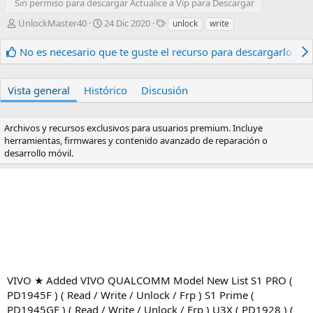
Sin permiso para descargar Actualice a Vip para Descargar
A
F
E
UnlockMaster40
24 Dic 2020
unlock
write
u
e
t
t
c
i
No es necesario que te guste el recurso para descargarlo.
o
h
q
r
a
u
d
e
Vista general
Histórico
Discusión
e
t
c
a
r
s
Archivos y recursos exclusivos para usuarios premium. Incluye
e
herramientas, firmwares y contenido avanzado de reparación o
a
desarrollo móvil.
c
i
ó
n
VIVO ★ Added VIVO QUALCOMM Model New List S1 PRO (
PD1945F ) ( Read / Write / Unlock / Frp ) S1 Prime (
PD1945GF ) ( Read / Write / Unlock / Frp ) U3X ( PD1928 ) (