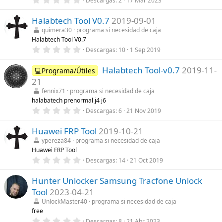
Descargas
2
17 Mar 2023
l
,
l
0
a
Halabtech Tool V0.7
2019-09-01
0
(
e
s
quimera30
programa si necesidad de caja
s
)
Halabtech Tool V0.7
t
r
0
Descargas
10
1 Sep 2019
e
,
l
0
l
Halabtech Tool-v0.7
2019-11-
0
💻Programa/Útiles
a
e
21
(
s
s
t
fennix71
programa si necesidad de caja
)
r
halabatech prenormal j4 j6
e
0
Descargas
6
21 Nov 2019
l
,
l
0
a
Huawei FRP Tool
2019-10-21
0
(
e
s
ypereza84
programa si necesidad de caja
s
)
Huawei FRP Tool
t
r
0
Descargas
14
21 Oct 2019
e
,
l
0
l
Hunter Unlocker Samsung Tracfone Unlock
0
a
e
Tool
2023-04-21
(
s
s
t
UnlockMaster40
programa si necesidad de caja
)
r
free
e
0
Descargas
8
21 Abr 2023
l