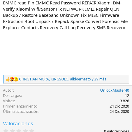
EMMC read Pin EMMC Read Password REPAIR Xiaomi DM-
Verify Xiaomi Wifi/Sensor Fix NETWORK IMEI Repair QCN
Backup / Restore Baseband Unknown Fix MISC Firmware
Extraction Boot Unpack / Repack Sparse Convert Forensic File
Explorer Contacts Recovery Call Log Recovery SMS Recovery
CHRISTIAN MORA
,
KINGSOLO
,
albioernesto
y 29 más
R
e
Autor
UnlockMaster40
a
c
Descargas
12
c
Visitas
3.826
i
Primer lanzamiento
24 Dic 2020
o
Última actualización
24 Dic 2020
n
e
Valoraciones
s
:
0
0 valoraciones