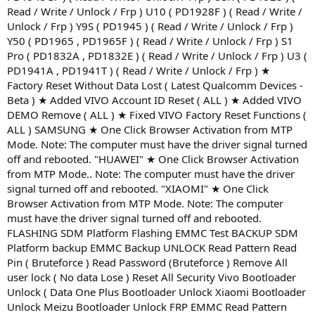
Read / Write / Unlock / Frp ) U10 ( PD1928F ) ( Read / Write /
Unlock / Frp ) Y9S ( PD1945 ) ( Read / Write / Unlock / Frp )
Y50 ( PD1965 , PD1965F ) ( Read / Write / Unlock / Frp ) S1
Pro ( PD1832A , PD1832E ) ( Read / Write / Unlock / Frp ) U3 (
PD1941A , PD1941T ) ( Read / Write / Unlock / Frp ) ★
Factory Reset Without Data Lost ( Latest Qualcomm Devices -
Beta ) ★ Added VIVO Account ID Reset ( ALL ) ★ Added VIVO
DEMO Remove ( ALL ) ★ Fixed VIVO Factory Reset Functions (
ALL ) SAMSUNG ★ One Click Browser Activation from MTP
Mode. Note: The computer must have the driver signal turned
off and rebooted. "HUAWEI" ★ One Click Browser Activation
from MTP Mode.. Note: The computer must have the driver
signal turned off and rebooted. "XIAOMI" ★ One Click
Browser Activation from MTP Mode. Note: The computer
must have the driver signal turned off and rebooted.
FLASHING SDM Platform Flashing EMMC Test BACKUP SDM
Platform backup EMMC Backup UNLOCK Read Pattern Read
Pin ( Bruteforce ) Read Password (Bruteforce ) Remove All
user lock ( No data Lose ) Reset All Security Vivo Bootloader
Unlock ( Data One Plus Bootloader Unlock Xiaomi Bootloader
Unlock Meizu Bootloader Unlock FRP EMMC Read Pattern