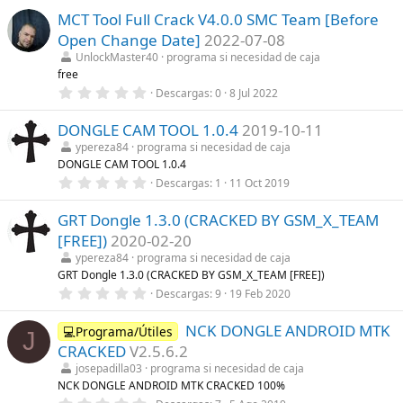
l
0
l
MCT Tool Full Crack V4.0.0 SMC Team [Before
0
a
e
Open Change Date]
2022-07-08
(
s
s
t
UnlockMaster40
programa si necesidad de caja
)
r
free
e
0
Descargas
0
8 Jul 2022
l
,
l
0
a
DONGLE CAM TOOL 1.0.4
2019-10-11
0
(
e
s
ypereza84
programa si necesidad de caja
s
)
DONGLE CAM TOOL 1.0.4
t
r
0
Descargas
1
11 Oct 2019
e
,
l
0
l
GRT Dongle 1.3.0 (CRACKED BY GSM_X_TEAM
0
a
e
[FREE])
2020-02-20
(
s
s
t
ypereza84
programa si necesidad de caja
)
r
GRT Dongle 1.3.0 (CRACKED BY GSM_X_TEAM [FREE])
e
0
Descargas
9
19 Feb 2020
l
,
l
0
a
NCK DONGLE ANDROID MTK
0
💻Programa/Útiles
(
J
e
s
CRACKED
V2.5.6.2
s
)
t
josepadilla03
programa si necesidad de caja
r
NCK DONGLE ANDROID MTK CRACKED 100%
e
0