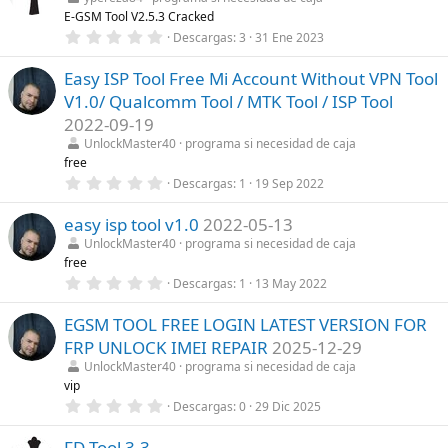
(
s
E-GSM Tool V2.5.3 Cracked
s
t
)
r
0
Descargas
3
31 Ene 2023
e
,
l
0
l
Easy ISP Tool Free Mi Account Without VPN Tool
0
a
e
V1.0/ Qualcomm Tool / MTK Tool / ISP Tool
(
s
s
t
2022-09-19
)
r
UnlockMaster40
programa si necesidad de caja
e
l
free
l
0
Descargas
1
19 Sep 2022
a
,
(
0
s
easy isp tool v1.0
2022-05-13
0
)
e
UnlockMaster40
programa si necesidad de caja
s
free
t
r
0
Descargas
1
13 May 2022
e
,
l
0
l
EGSM TOOL FREE LOGIN LATEST VERSION FOR
0
a
e
FRP UNLOCK IMEI REPAIR
2025-12-29
(
s
s
t
UnlockMaster40
programa si necesidad de caja
)
r
vip
e
0
Descargas
0
29 Dic 2025
l
,
l
0
a
FD Tool 3.3
0