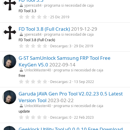
(
e
s
ypereza84
programa si necesidad de caja
s
)
FD Tool 3.3
t
r
0
25 Dic 2019
e
,
l
0
l
FD Tool 3.8 (Full Crack)
2019-12-29
0
a
e
ypereza84
programa si necesidad de caja
(
s
FD Tool 3.8 (Full Crack)
s
t
)
r
0
Descargas
3
29 Dic 2019
e
,
l
0
l
G-ST SamUnlock Samsung FRP Tool Free
0
a
e
KeyGen V5.0
2022-09-14
(
s
s
t
UnlockMaster40
programa si necesidad de caja
)
r
free
e
0
Descargas
2
13 Sep 2022
l
,
l
0
a
Garuda JAVA Gen Pro Tool V2.02.23 0.5 Latest
0
(
e
s
Version Tool
2023-02-22
s
)
t
UnlockMaster40
programa si necesidad de caja
r
update
e
0
Descargas
0
22 Feb 2023
l
,
l
0
a
Geeklock Utility Tool v0.0.0.10 Free Download
0
(