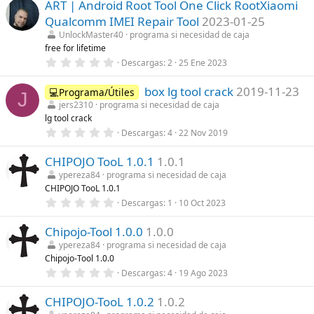
ART | Android Root Tool One Click RootXiaomi
0
(
e
s
Qualcomm IMEI Repair Tool
2023-01-25
s
)
t
UnlockMaster40
programa si necesidad de caja
r
free for lifetime
e
0
Descargas
2
25 Ene 2023
l
,
l
0
a
box lg tool crack
2019-11-23
0
💻Programa/Útiles
(
J
e
s
jers2310
programa si necesidad de caja
s
)
lg tool crack
t
r
0
Descargas
4
22 Nov 2019
e
,
l
0
l
CHIPOJO TooL 1.0.1
1.0.1
0
a
e
ypereza84
programa si necesidad de caja
(
s
CHIPOJO TooL 1.0.1
s
t
)
r
0
Descargas
1
10 Oct 2023
e
,
l
0
l
Chipojo-Tool 1.0.0
1.0.0
0
a
e
ypereza84
programa si necesidad de caja
(
s
Chipojo-Tool 1.0.0
s
t
)
r
0
Descargas
4
19 Ago 2023
e
,
l
0
l
CHIPOJO-TooL 1.0.2
1.0.2
0
a
e