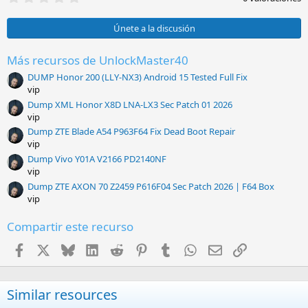
,
0
0
Únete a la discusión
e
s
t
Más recursos de UnlockMaster40
r
DUMP Honor 200 (LLY-NX3) Android 15 Tested Full Fix
e
l
vip
l
Dump XML Honor X8D LNA-LX3 Sec Patch 01 2026
a
vip
(
s
Dump ZTE Blade A54 P963F64 Fix Dead Boot Repair
)
vip
Dump Vivo Y01A V2166 PD2140NF
vip
Dump ZTE AXON 70 Z2459 P616F04 Sec Patch 2026 | F64 Box
vip
Compartir este recurso
Facebook
X
Bluesky
LinkedIn
Reddit
Pinterest
Tumblr
WhatsApp
Email
Enlace
Similar resources