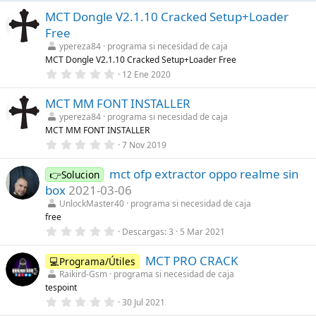
MCT Dongle V2.1.10 Cracked Setup+Loader
Free
ypereza84
programa si necesidad de caja
MCT Dongle V2.1.10 Cracked Setup+Loader Free
0
12 Ene 2020
,
0
MCT MM FONT INSTALLER
0
e
ypereza84
programa si necesidad de caja
s
MCT MM FONT INSTALLER
t
r
0
7 Nov 2019
e
,
l
0
l
mct ofp extractor oppo realme sin
0
👉Solucion
a
e
box
2021-03-06
(
s
s
t
UnlockMaster40
programa si necesidad de caja
)
r
free
e
0
Descargas
3
5 Mar 2021
l
,
l
0
a
MCT PRO CRACK
0
💻Programa/Útiles
(
e
s
Raikird-Gsm
programa si necesidad de caja
s
)
tespoint
t
r
0
30 Jul 2021
e
,