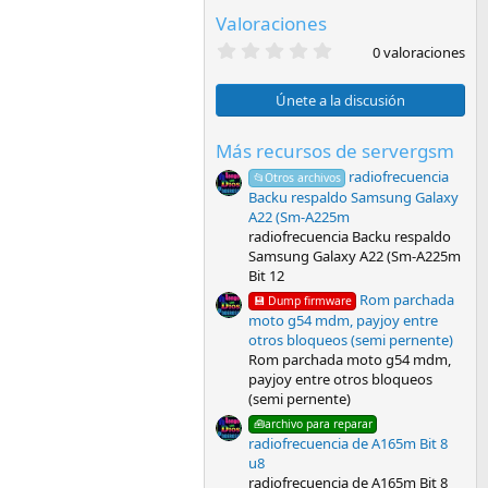
Valoraciones
0
0 valoraciones
,
0
0
Únete a la discusión
e
s
t
Más recursos de servergsm
r
radiofrecuencia
e
📂Otros archivos
l
Backu respaldo Samsung Galaxy
l
A22 (Sm-A225m
a
radiofrecuencia Backu respaldo
(
Samsung Galaxy A22 (Sm-A225m
s
)
Bit 12
Rom parchada
💾 Dump firmware
moto g54 mdm, payjoy entre
otros bloqueos (semi pernente)
Rom parchada moto g54 mdm,
payjoy entre otros bloqueos
(semi pernente)
🧰archivo para reparar
radiofrecuencia de A165m Bit 8
u8
radiofrecuencia de A165m Bit 8