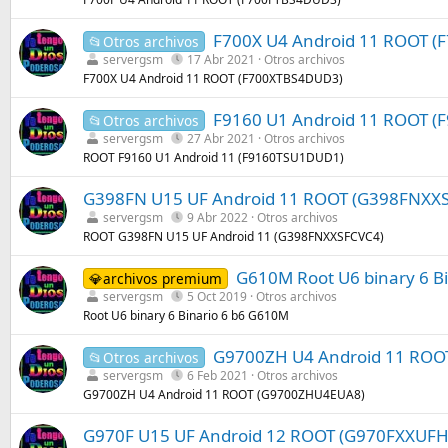
F700X U4 Android 11 ROOT 
📂Otros archivos
servergsm
17 Abr 2021
Otros archivos
F700X U4 Android 11 ROOT (F700XTBS4DUD3)
F9160 U1 Android 11 ROOT 
📂Otros archivos
servergsm
27 Abr 2021
Otros archivos
ROOT F9160 U1 Android 11 (F9160TSU1DUD1)
G398FN U15 UF Android 11 ROOT (G398FNXX
servergsm
9 Abr 2022
Otros archivos
ROOT G398FN U15 UF Android 11 (G398FNXXSFCVC4)
G610M Root U6 binary 6 Bi
💎archivos premium
servergsm
5 Oct 2019
Otros archivos
Root U6 binary 6 Binario 6 b6 G610M
G9700ZH U4 Android 11 ROO
📂Otros archivos
servergsm
6 Feb 2021
Otros archivos
G9700ZH U4 Android 11 ROOT (G9700ZHU4EUA8)
G970F U15 UF Android 12 ROOT (G970FXXUFH