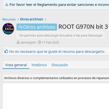
⚠️ Por favor leer el Reglamento para evitar sanciones e incon
Recursos
Otros archivos
ROOT G970N bit 3 
📂Otros archivos
Sin permiso para descargar Actualice a Vip para Descargar
A
F
servergsm
17 Feb 2020
u
e
t
c
No es necesario que te guste el recurso para descargarlo.
o
h
r
a
d
Vista general
Histórico
Discusión
e
c
r
Archivos diversos o complementarios utilizados en procesos de reparación
e
a
c
i
ó
n