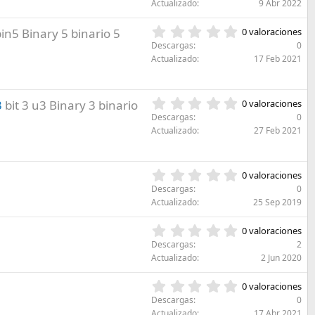
0
a
Actualizado
9 Abr 2022
r
0
(
e
e
s
0
bin5 Binary 5 binario 5
l
0 valoraciones
s
)
,
l
Descargas
0
t
0
a
Actualizado
17 Feb 2021
r
0
(
e
e
s
l
s
)
l
0
3
bit 3 u3 Binary 3 binario
0 valoraciones
t
a
,
r
Descargas
0
(
0
e
Actualizado
27 Feb 2021
s
0
l
)
e
l
s
a
0
0 valoraciones
t
(
,
r
Descargas
0
s
0
e
Actualizado
25 Sep 2019
)
0
l
e
l
0
0 valoraciones
s
a
,
Descargas
2
t
(
0
Actualizado
2 Jun 2020
r
s
0
e
)
e
0
l
0 valoraciones
s
,
l
Descargas
0
t
0
a
Actualizado
17 Abr 2021