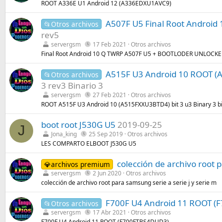
ROOT A336E U1 Android 12 (A336EDXU1AVC9)
A507F U5 Final Root Andro
📂Otros archivos
rev5
servergsm
17 Feb 2021
Otros archivos
Final Root Android 10 Q TWRP A507F U5 + BOOTLODER UNLOCKE
A515F U3 Android 10 ROOT (A5
📂Otros archivos
3 rev3 Binario 3
servergsm
27 Feb 2021
Otros archivos
ROOT A515F U3 Android 10 (A515FXXU3BTD4) bit 3 u3 Binary 3 bin
boot root J530G U5
2019-09-25
J
Jona_king
25 Sep 2019
Otros archivos
LES COMPARTO ELBOOT J530G U5
colección de archivo root p
💎archivos premium
servergsm
2 Jun 2020
Otros archivos
colección de archivo root para samsung serie a serie j y serie m
F700F U4 Android 11 ROOT (
📂Otros archivos
servergsm
17 Abr 2021
Otros archivos
F700F U4 Android 11 ROOT (F700FTBS4DUD3)