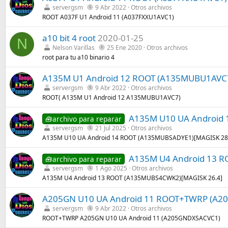
servergsm
9 Abr 2022
Otros archivos
ROOT A037F U1 Android 11 (A037FXXU1AVC1)
a10 bit 4 root
2020-01-25
N
Nelson Varillas
25 Ene 2020
Otros archivos
root para tu a10 binario 4
A135M U1 Android 12 ROOT (A135MUBU1AVC
servergsm
9 Abr 2022
Otros archivos
ROOT( A135M U1 Android 12 A135MUBU1AVC7)
A135M U10 UA Android
🧰archivo para reparar
servergsm
21 Jul 2025
Otros archivos
A135M U10 UA Android 14 ROOT (A135MUBSADYE1)[MAGISK 28
A135M U4 Android 13 
🧰archivo para reparar
servergsm
1 Ago 2025
Otros archivos
A135M U4 Android 13 ROOT (A135MUBS4CWK2)[MAGISK 26.4]
A205GN U10 UA Android 11 ROOT+TWRP (A2
servergsm
9 Abr 2022
Otros archivos
ROOT+TWRP A205GN U10 UA Android 11 (A205GNDXSACVC1)