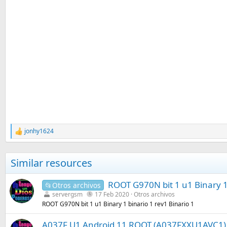
jonhy1624
R
e
a
c
Similar resources
c
i
o
ROOT G970N bit 1 u1 Binary 1 
📂Otros archivos
n
servergsm
17 Feb 2020
Otros archivos
e
ROOT G970N bit 1 u1 Binary 1 binario 1 rev1 Binario 1
s
:
A037F U1 Android 11 ROOT (A037FXXU1AVC1)