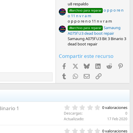
u8 respaldo
o p p o re n
🧰archivo para reparar
o 11 n v r a m
o p p o re n o 11 n v r a m
Samaung
🧰archivo para reparar
A075f U3 dead boot repair
Samaung A075f U3 Bit 3 Binario 3
dead boot repair
Compartir este recurso
Facebook
X
Bluesky
LinkedIn
Reddit
Pint
Tumblr
WhatsApp
Email
Enlace
0
Binario 1
0 valoraciones
,
Descargas
0
0
Actualizado
17 Feb 2020
0
e
0
0 valoraciones