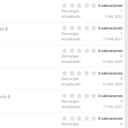
e
e
s
0
l
0 valoraciones
s
)
,
l
Descargas
1
t
0
a
Actualizado
3 Abr 2022
r
0
(
e
e
s
0
io 8
l
0 valoraciones
s
)
,
l
Descargas
1
t
0
a
Actualizado
17 Feb 2021
r
0
(
e
e
s
0
l
0 valoraciones
s
)
,
l
Descargas
0
t
0
a
Actualizado
16 Nov 2020
r
0
(
e
e
s
0
l
0 valoraciones
s
)
,
l
Descargas
0
t
0
a
Actualizado
16 Nov 2020
r
0
(
e
e
s
0
rio 4
l
0 valoraciones
s
)
,
l
Descargas
0
t
0
a
Actualizado
17 Abr 2021
r
0
(
e
e
s
0
l
0 valoraciones
s
)
,
l
Descargas
0
t