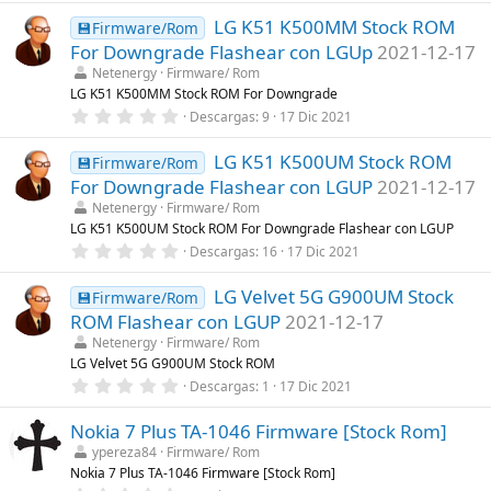
0
a
LG K51 K500MM Stock ROM
0
💾Firmware/Rom
(
e
s
For Downgrade Flashear con LGUp
2021-12-17
s
)
t
Netenergy
Firmware/ Rom
r
LG K51 K500MM Stock ROM For Downgrade
e
0
Descargas
9
17 Dic 2021
l
,
l
0
a
LG K51 K500UM Stock ROM
0
💾Firmware/Rom
(
e
s
For Downgrade Flashear con LGUP
2021-12-17
s
)
t
Netenergy
Firmware/ Rom
r
LG K51 K500UM Stock ROM For Downgrade Flashear con LGUP
e
0
Descargas
16
17 Dic 2021
l
,
l
0
a
LG Velvet 5G G900UM Stock
0
💾Firmware/Rom
(
e
s
ROM Flashear con LGUP
2021-12-17
s
)
t
Netenergy
Firmware/ Rom
r
LG Velvet 5G G900UM Stock ROM
e
0
Descargas
1
17 Dic 2021
l
,
l
0
a
Nokia 7 Plus TA-1046 Firmware [Stock Rom]
0
(
e
s
ypereza84
Firmware/ Rom
s
)
Nokia 7 Plus TA-1046 Firmware [Stock Rom]
t