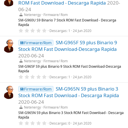
ROM Fast Download - Descarga Rapida
2020-
s
t
06-24
r
Netenergy
Firmware/ Rom
e
l
SM-G960U S9 Binario 7 Stock ROM Fast Download - Descarga
l
Rapida
a
0
Descargas
1
24 Jun 2020
(
,
s
0
)
SM-G965F S9 plus Binario 9
0
💾Firmware/Rom
e
Stock ROM Fast Download-Descarga Rapida
s
t
2020-06-24
r
Netenergy
Firmware/ Rom
e
l
SM-G965F S9 plus Binario 9 Stock ROM Fast Download-Descarga
l
Rapida
a
0
Descargas
1
24 Jun 2020
(
,
s
0
)
SM-G965N S9 plus Binario 3
0
💾Firmware/Rom
e
Stock ROM Fast Download - Descarga Rapida
s
t
2020-06-24
r
Netenergy
Firmware/ Rom
e
l
SM-G965N S9 plus Binario 3 Stock ROM Fast Download - Descarga
l
Rapida
a
0
Descargas
0
24 Jun 2020
(
,