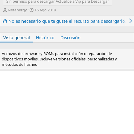
Sin permiso para descargar Actualice a Vip para Descargar
A
F
Netenergy
16 Ago 2019
u
e
t
c
No es necesario que te guste el recurso para descargarlo.
o
h
r
a
d
Vista general
Histórico
Discusión
e
c
r
Archivos de firmware y ROMs para instalación o reparación de
e
dispositivos móviles. Incluye versiones oficiales, personalizadas y
a
métodos de flasheo.
c
i
ó
n