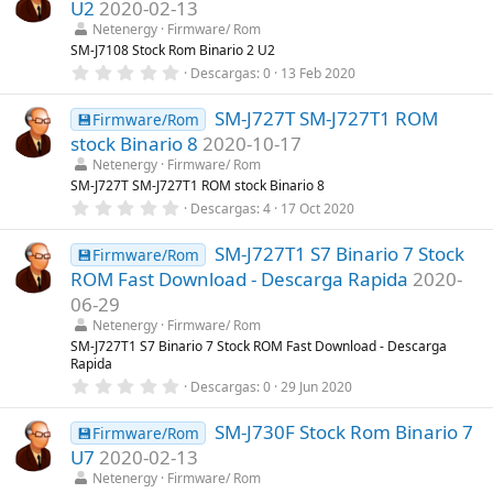
s
U2
2020-02-13
s
)
t
Netenergy
Firmware/ Rom
r
SM-J7108 Stock Rom Binario 2 U2
e
0
Descargas
0
13 Feb 2020
l
,
l
0
a
SM-J727T SM-J727T1 ROM
0
💾Firmware/Rom
(
e
s
stock Binario 8
2020-10-17
s
)
t
Netenergy
Firmware/ Rom
r
SM-J727T SM-J727T1 ROM stock Binario 8
e
0
Descargas
4
17 Oct 2020
l
,
l
0
a
SM-J727T1 S7 Binario 7 Stock
0
💾Firmware/Rom
(
e
s
ROM Fast Download - Descarga Rapida
2020-
s
)
t
06-29
r
Netenergy
Firmware/ Rom
e
l
SM-J727T1 S7 Binario 7 Stock ROM Fast Download - Descarga
l
Rapida
a
0
Descargas
0
29 Jun 2020
(
,
s
0
)
SM-J730F Stock Rom Binario 7
0
💾Firmware/Rom
e
U7
2020-02-13
s
t
Netenergy
Firmware/ Rom
r