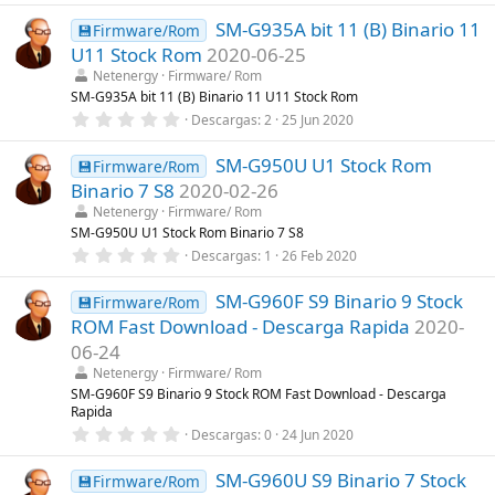
s
0
)
SM-G935A bit 11 (B) Binario 11
0
💾Firmware/Rom
e
U11 Stock Rom
2020-06-25
s
t
Netenergy
Firmware/ Rom
r
SM-G935A bit 11 (B) Binario 11 U11 Stock Rom
e
0
Descargas
2
25 Jun 2020
l
,
l
0
a
SM-G950U U1 Stock Rom
0
💾Firmware/Rom
(
e
s
Binario 7 S8
2020-02-26
s
)
t
Netenergy
Firmware/ Rom
r
SM-G950U U1 Stock Rom Binario 7 S8
e
0
Descargas
1
26 Feb 2020
l
,
l
0
a
SM-G960F S9 Binario 9 Stock
0
💾Firmware/Rom
(
e
s
ROM Fast Download - Descarga Rapida
2020-
s
)
t
06-24
r
Netenergy
Firmware/ Rom
e
l
SM-G960F S9 Binario 9 Stock ROM Fast Download - Descarga
l
Rapida
a
0
Descargas
0
24 Jun 2020
(
,
s
0
)
SM-G960U S9 Binario 7 Stock
0
💾Firmware/Rom
e