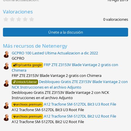
n
e
Valoraciones
s
:
0
0 valoraciones
,
0
0
Únete a la discusión
e
s
t
Más recursos de Netenergy
r
GCPRO 100 Lasted Ultima Actualizacion a dic 2022
e
l
GCPRO
l
FRP ZTE Z3153V Blade Vantage 2 gratis con
🔐Frp/cuenta google
a
Chimera
(
s
FRP ZTE Z3153V Blade Vantage 2 gratis con Chimera
)
Desbloqueo Gratis ZTE Z3153V Blade Vantage 2 con
🔓Unlock/Liberar
NCK Instrucciones en el archivo Adjunto
Desbloqueo Gratis ZTE Z3153V Blade Vantage 2 con NCK
Instrucciones en el archivo Adjunto
A12 Tracfone SM-S127DL Bit3 U3 Root File
💎archivos premium
A12 Tracfone SM-S127DL Bit3 U3 Root File
A12 Tracfone SM-S127DL Bit2 U2 Root File
💎archivos premium
A12 Tracfone SM-S127DL Bit2 U2 Root File