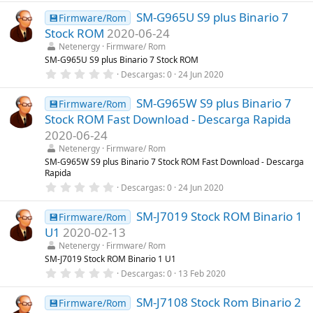
s
0
)
SM-G965U S9 plus Binario 7
0
💾Firmware/Rom
e
Stock ROM
2020-06-24
s
t
Netenergy
Firmware/ Rom
r
SM-G965U S9 plus Binario 7 Stock ROM
e
0
Descargas
0
24 Jun 2020
l
,
l
0
a
SM-G965W S9 plus Binario 7
0
💾Firmware/Rom
(
e
s
Stock ROM Fast Download - Descarga Rapida
s
)
t
2020-06-24
r
Netenergy
Firmware/ Rom
e
l
SM-G965W S9 plus Binario 7 Stock ROM Fast Download - Descarga
l
Rapida
a
0
Descargas
0
24 Jun 2020
(
,
s
0
)
SM-J7019 Stock ROM Binario 1
0
💾Firmware/Rom
e
U1
2020-02-13
s
t
Netenergy
Firmware/ Rom
r
SM-J7019 Stock ROM Binario 1 U1
e
0
Descargas
0
13 Feb 2020
l
,
l
0
a
SM-J7108 Stock Rom Binario 2
0
💾Firmware/Rom
(
e