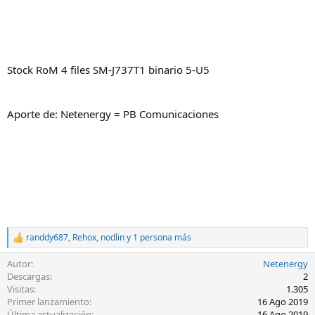
Stock RoM 4 files SM-J737T1 binario 5-U5
Aporte de: Netenergy = PB Comunicaciones
randdy687
,
Rehox
,
nodlin
y 1 persona más
R
e
Autor
Netenergy
a
c
Descargas
2
c
Visitas
1.305
i
Primer lanzamiento
16 Ago 2019
o
Última actualización
16 Ago 2019