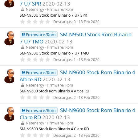
e
s
7 U7 SPR
2020-02-13
s
)
t
Netenergy
Firmware/ Rom
r
SM-N950U Stock Rom Binario 7 U7 SPR
e
0
Descargas
0
13 Feb 2020
l
,
l
0
a
SM-N950U Stock Rom Binario
0
💾Firmware/Rom
(
e
s
7 U7 TMO
2020-02-13
s
)
t
Netenergy
Firmware/ Rom
r
SM-N950U Stock Rom Binario 7 U7 TMO
e
0
Descargas
1
13 Feb 2020
l
,
l
0
a
SM-N9600 Stock Rom Binario 4
0
💾Firmware/Rom
(
e
s
Altice RD
2020-02-13
s
)
t
Netenergy
Firmware/ Rom
r
SM-N9600 Stock Rom Binario 4 Altice RD
e
0
Descargas
2
13 Feb 2020
l
,
l
0
a
SM-N9600 Stock Rom Binario 4
0
💾Firmware/Rom
(
e
s
Claro RD
2020-02-13
s
)
t
Netenergy
Firmware/ Rom
r
SM-N9600 Stock Rom Binario 4 Claro RD
e
0
Descargas
2
13 Feb 2020
l