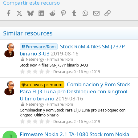
Compartir este recurso
Facebook
X
Bluesky
LinkedIn
Reddit
Pinterest
Tumblr
WhatsApp
Email
Enlace
Similar resources
Stock RoM 4 files SM-J737P
💾Firmware/Rom
binario 3-U3
2019-08-16
Netenergy
Firmware/ Rom
Stock RoM 4 files SM-J737P binario 3-U3
0
Descargas
0
16 Ago 2019
,
0
Combinacion y Rom Stock
0
💎archivos premium
e
Para El J3 Luna pro Desbloqueo con kingtool
s
t
Ultimo binario
2019-08-16
r
Netenergy
Firmware/ Rom
e
l
Combinacion y Rom Stock Para El J3 Luna pro Desbloqueo con
l
kingtool Ultimo binario
a
0
Descargas
2
16 Ago 2019
(
,
s
0
)
Firmware Nokia 2.1 TA-1080 Stock rom Nokia
0
J