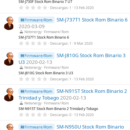
SM-J730F Stock Rom Binario 7 U7
e
0
Descargas
1
13 Feb 2020
l
,
l
0
a
SM-J737T1 Stock Rom Binario 6
0
💾Firmware/Rom
(
e
s
2020-03-09
s
)
t
Netenergy
Firmware/ Rom
r
SM-J737T1 Stock Rom Binario 6
e
0
Descargas
1
9 Mar 2020
l
,
l
0
a
SM-J810G Stock Rom Binario 3
0
💾Firmware/Rom
(
e
s
U3
2020-02-13
s
)
t
Netenergy
Firmware/ Rom
r
SM-J810G Stock Rom Binario 3 U3
e
0
Descargas
1
13 Feb 2020
l
,
l
0
a
SM-N915T Stock Rom Binario 2
0
💾Firmware/Rom
(
e
s
Trinidad y Tobago
2020-02-13
s
)
t
Netenergy
Firmware/ Rom
r
SM-N915T Stock Rom Binario 2 Trinidad y Tobago
e
0
Descargas
0
13 Feb 2020
l
,
l
0
a
SM-N950U Stock Rom Binario
0
💾Firmware/Rom
(