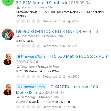
e
2.1 E2M Android 9 unbirck
2019-09-04
s
t
jakepico
Firmware/ Rom
r
Firmware Nokia 2.1 TA-1080 Stock rom Nokia 2.1 E2M Android 9
e
unbirck
l
0
l
Descargas
1
4 Sep 2019
,
a
0
(
G965U ROM STOCK BIT 3 ONE DRIVE
BIT 3
0
s
e
)
pokemongsm
Firmware/ Rom
s
ROM STOCK
t
r
0
Descargas
2
6 Ene 2020
e
,
l
0
l
HTC 530 Metro PSC Stock ROm
0
💾Firmware/Rom
a
e
2020-06-24
(
s
s
t
Netenergy
Firmware/ Rom
)
r
HTC 530 Metro PSC Stock ROm
e
0
Descargas
2
24 Jun 2020
l
,
l
0
a
LG X410TK stock rom 10K
0
💾Firmware/Rom
(
e
s
Metro & Tmo
2020-04-07
s
)
t
Netenergy
Firmware/ Rom
r
LG X410TK stock rom 10K Metro & Tmo
e
0
Descargas
0
7 Abr 2020
l
,
l