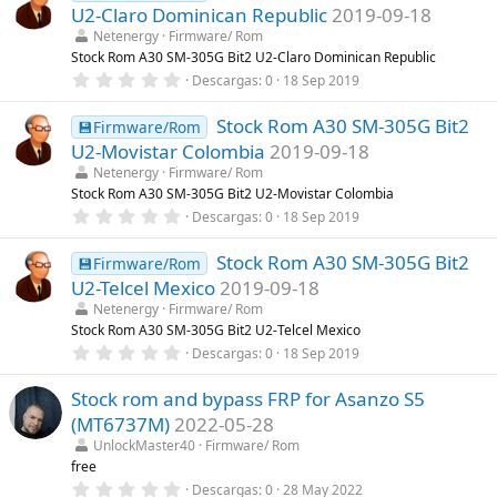
e
U2-Claro Dominican Republic
2019-09-18
s
t
Netenergy
Firmware/ Rom
r
Stock Rom A30 SM-305G Bit2 U2-Claro Dominican Republic
e
0
Descargas
0
18 Sep 2019
l
,
l
0
a
Stock Rom A30 SM-305G Bit2
0
💾Firmware/Rom
(
e
s
U2-Movistar Colombia
2019-09-18
s
)
t
Netenergy
Firmware/ Rom
r
Stock Rom A30 SM-305G Bit2 U2-Movistar Colombia
e
0
Descargas
0
18 Sep 2019
l
,
l
0
a
Stock Rom A30 SM-305G Bit2
0
💾Firmware/Rom
(
e
s
U2-Telcel Mexico
2019-09-18
s
)
t
Netenergy
Firmware/ Rom
r
Stock Rom A30 SM-305G Bit2 U2-Telcel Mexico
e
0
Descargas
0
18 Sep 2019
l
,
l
0
a
Stock rom and bypass FRP for Asanzo S5
0
(
e
s
(MT6737M)
2022-05-28
s
)
t
UnlockMaster40
Firmware/ Rom
r
free
e
0
Descargas
0
28 May 2022
l