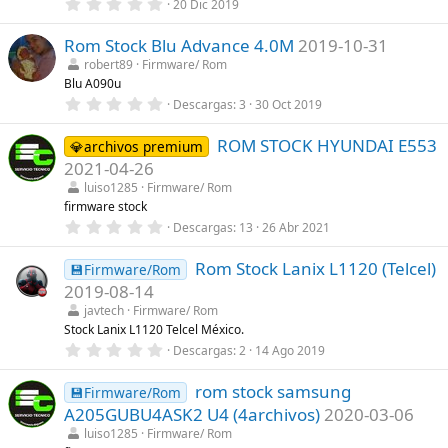
r
0
20 Dic 2019
e
,
l
0
l
Rom Stock Blu Advance 4.0M
2019-10-31
0
a
e
robert89
Firmware/ Rom
(
s
Blu A090u
s
t
)
r
0
Descargas
3
30 Oct 2019
e
,
l
0
l
ROM STOCK HYUNDAI E553
0
💎archivos premium
a
e
2021-04-26
(
s
s
t
luiso1285
Firmware/ Rom
)
r
firmware stock
e
0
Descargas
13
26 Abr 2021
l
,
l
0
a
Rom Stock Lanix L1120 (Telcel)
0
💾Firmware/Rom
(
e
s
2019-08-14
s
)
t
javtech
Firmware/ Rom
r
Stock Lanix L1120 Telcel México.
e
0
Descargas
2
14 Ago 2019
l
,
l
0
a
rom stock samsung
0
💾Firmware/Rom
(
e
s
A205GUBU4ASK2 U4 (4archivos)
2020-03-06
s
)
t
luiso1285
Firmware/ Rom
r