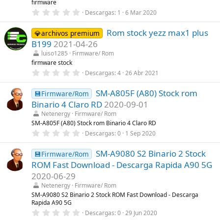
firmware
e
0
Descargas
1
6 Mar 2020
l
,
l
0
a
Rom stock yezz max1 plus
0
💎archivos premium
(
e
s
B199
2021-04-26
s
)
t
luiso1285
Firmware/ Rom
r
firmware stock
e
0
Descargas
4
26 Abr 2021
l
,
l
0
a
SM-A805F (A80) Stock rom
0
💾Firmware/Rom
(
e
s
Binario 4 Claro RD
2020-09-01
s
)
t
Netenergy
Firmware/ Rom
r
SM-A805F (A80) Stock rom Binario 4 Claro RD
e
0
Descargas
0
1 Sep 2020
l
,
l
0
a
SM-A9080 S2 Binario 2 Stock
0
💾Firmware/Rom
(
e
s
ROM Fast Download - Descarga Rapida A90 5G
s
)
t
2020-06-29
r
Netenergy
Firmware/ Rom
e
l
SM-A9080 S2 Binario 2 Stock ROM Fast Download - Descarga
l
Rapida A90 5G
a
0
Descargas
0
29 Jun 2020
(
,