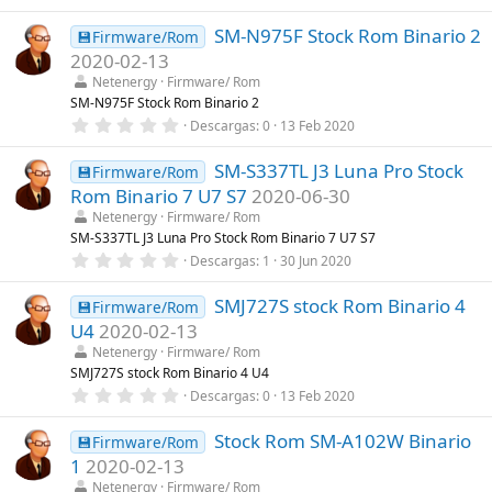
,
l
0
a
SM-N975F Stock Rom Binario 2
0
💾Firmware/Rom
(
e
s
2020-02-13
s
)
t
Netenergy
Firmware/ Rom
r
SM-N975F Stock Rom Binario 2
e
0
Descargas
0
13 Feb 2020
l
,
l
0
a
SM-S337TL J3 Luna Pro Stock
0
💾Firmware/Rom
(
e
s
Rom Binario 7 U7 S7
2020-06-30
s
)
t
Netenergy
Firmware/ Rom
r
SM-S337TL J3 Luna Pro Stock Rom Binario 7 U7 S7
e
0
Descargas
1
30 Jun 2020
l
,
l
0
a
SMJ727S stock Rom Binario 4
0
💾Firmware/Rom
(
e
s
U4
2020-02-13
s
)
t
Netenergy
Firmware/ Rom
r
SMJ727S stock Rom Binario 4 U4
e
0
Descargas
0
13 Feb 2020
l
,
l
0
a
Stock Rom SM-A102W Binario
0
💾Firmware/Rom
(
e
s
1
2020-02-13
s
)
t
Netenergy
Firmware/ Rom