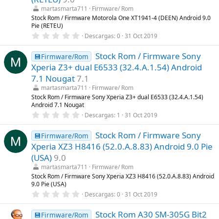
r
martasmarta711
Firmware/ Rom
e
l
Stock Rom / Firmware Motorola One XT1941-4 (DEEN) Android 9.0
l
Pie (RETEU)
a
0
Descargas
0
31 Oct 2019
(
,
s
0
)
Stock Rom / Firmware Sony
0
💾Firmware/Rom
e
Xperia Z3+ dual E6533 (32.4.A.1.54) Android
s
t
7.1 Nougat
7.1
r
martasmarta711
Firmware/ Rom
e
l
Stock Rom / Firmware Sony Xperia Z3+ dual E6533 (32.4.A.1.54)
l
Android 7.1 Nougat
a
0
Descargas
1
31 Oct 2019
(
,
s
0
)
Stock Rom / Firmware Sony
0
💾Firmware/Rom
e
Xperia XZ3 H8416 (52.0.A.8.83) Android 9.0 Pie
s
t
(USA)
9.0
r
martasmarta711
Firmware/ Rom
e
l
Stock Rom / Firmware Sony Xperia XZ3 H8416 (52.0.A.8.83) Android
l
9.0 Pie (USA)
a
0
Descargas
0
31 Oct 2019
(
,
s
0
)
Stock Rom A30 SM-305G Bit2
0
💾Firmware/Rom