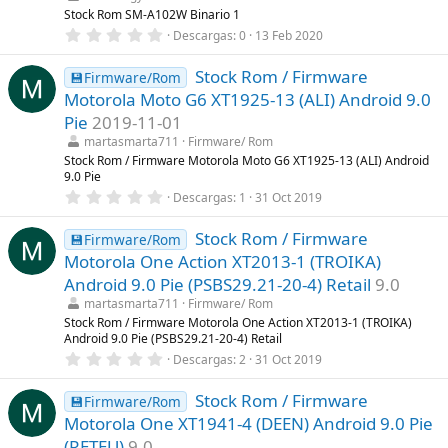
r
Stock Rom SM-A102W Binario 1
e
0
Descargas
0
13 Feb 2020
l
,
l
0
a
Stock Rom / Firmware
0
💾Firmware/Rom
(
e
s
Motorola Moto G6 XT1925-13 (ALI) Android 9.0
s
)
t
Pie
2019-11-01
r
martasmarta711
Firmware/ Rom
e
l
Stock Rom / Firmware Motorola Moto G6 XT1925-13 (ALI) Android
l
9.0 Pie
a
0
Descargas
1
31 Oct 2019
(
,
s
0
)
Stock Rom / Firmware
0
💾Firmware/Rom
e
Motorola One Action XT2013-1 (TROIKA)
s
t
Android 9.0 Pie (PSBS29.21-20-4) Retail
9.0
r
martasmarta711
Firmware/ Rom
e
l
Stock Rom / Firmware Motorola One Action XT2013-1 (TROIKA)
l
Android 9.0 Pie (PSBS29.21-20-4) Retail
a
0
Descargas
2
31 Oct 2019
(
,
s
0
)
Stock Rom / Firmware
0
💾Firmware/Rom
e
Motorola One XT1941-4 (DEEN) Android 9.0 Pie
s
t
(RETEU)
9.0