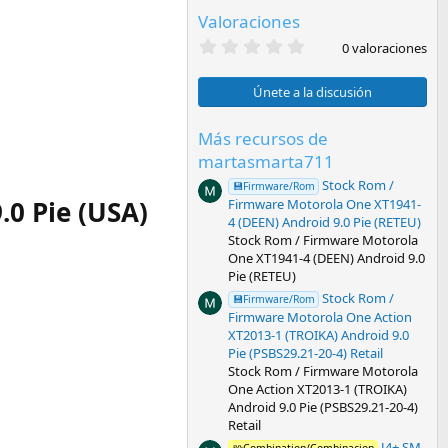
Valoraciones
0
0 valoraciones
,
0
0
Únete a la discusión
e
s
t
Más recursos de
r
martasmarta711
e
l
Stock Rom /
💾Firmware/Rom
l
.0 Pie (USA)
Firmware Motorola One XT1941-
a
4 (DEEN) Android 9.0 Pie (RETEU)
(
s
Stock Rom / Firmware Motorola
)
One XT1941-4 (DEEN) Android 9.0
Pie (RETEU)
Stock Rom /
💾Firmware/Rom
Firmware Motorola One Action
XT2013-1 (TROIKA) Android 9.0
Pie (PSBS29.21-20-4) Retail
Stock Rom / Firmware Motorola
One Action XT2013-1 (TROIKA)
Android 9.0 Pie (PSBS29.21-20-4)
Retail
J4+ SM-
🧩Combination/Combinacion