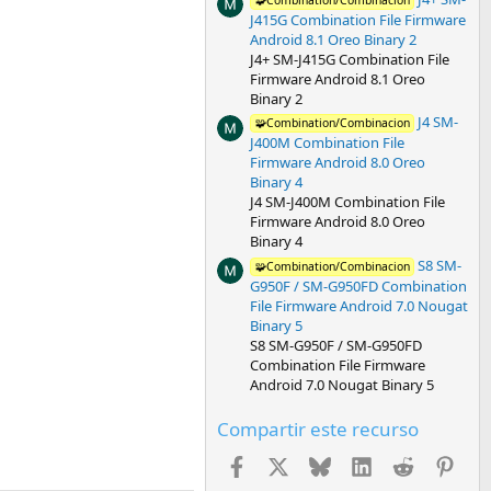
J415G Combination File Firmware
Android 8.1 Oreo Binary 2
J4+ SM-J415G Combination File
Firmware Android 8.1 Oreo
Binary 2
J4 SM-
🧩Combination/Combinacion
J400M Combination File
Firmware Android 8.0 Oreo
Binary 4
J4 SM-J400M Combination File
Firmware Android 8.0 Oreo
Binary 4
S8 SM-
🧩Combination/Combinacion
G950F / SM-G950FD Combination
File Firmware Android 7.0 Nougat
Binary 5
S8 SM-G950F / SM-G950FD
Combination File Firmware
Android 7.0 Nougat Binary 5
Compartir este recurso
Facebook
X
Bluesky
LinkedIn
Reddit
Pint