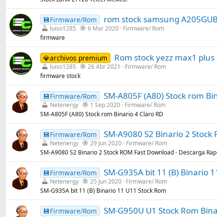
rom stock samsung A205GUB
💾Firmware/Rom
luiso1285
6 Mar 2020
Firmware/ Rom
firmware
Rom stock yezz max1 plus
💎archivos premium
luiso1285
26 Abr 2021
Firmware/ Rom
firmware stock
SM-A805F (A80) Stock rom Bin
💾Firmware/Rom
Netenergy
1 Sep 2020
Firmware/ Rom
SM-A805F (A80) Stock rom Binario 4 Claro RD
SM-A9080 S2 Binario 2 Stock
💾Firmware/Rom
Netenergy
29 Jun 2020
Firmware/ Rom
SM-A9080 S2 Binario 2 Stock ROM Fast Download - Descarga Rap
SM-G935A bit 11 (B) Binario 
💾Firmware/Rom
Netenergy
25 Jun 2020
Firmware/ Rom
SM-G935A bit 11 (B) Binario 11 U11 Stock Rom
SM-G950U U1 Stock Rom Binar
💾Firmware/Rom