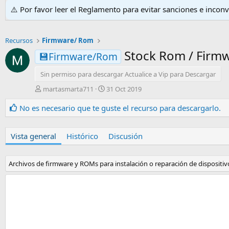
⚠️ Por favor leer el Reglamento para evitar sanciones e incon
Recursos
Firmware/ Rom
Stock Rom / Firmw
💾Firmware/Rom
Sin permiso para descargar Actualice a Vip para Descargar
A
F
martasmarta711
31 Oct 2019
u
e
t
c
No es necesario que te guste el recurso para descargarlo.
o
h
r
a
d
Vista general
Histórico
Discusión
e
c
r
Archivos de firmware y ROMs para instalación o reparación de dispositivo
e
a
c
i
ó
n