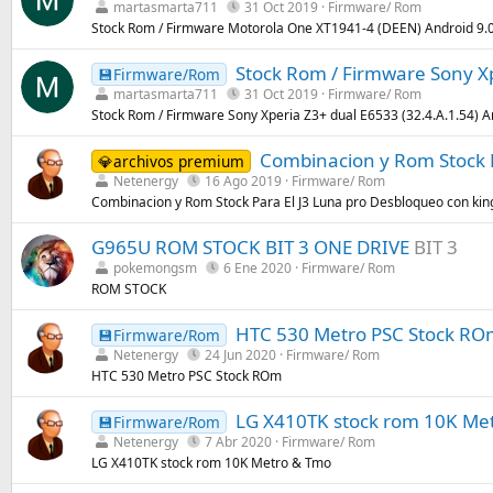
martasmarta711
31 Oct 2019
Firmware/ Rom
Stock Rom / Firmware Motorola One XT1941-4 (DEEN) Android 9.0
Stock Rom / Firmware Sony Xp
💾Firmware/Rom
martasmarta711
31 Oct 2019
Firmware/ Rom
Stock Rom / Firmware Sony Xperia Z3+ dual E6533 (32.4.A.1.54) A
Combinacion y Rom Stock P
💎archivos premium
Netenergy
16 Ago 2019
Firmware/ Rom
Combinacion y Rom Stock Para El J3 Luna pro Desbloqueo con king
G965U ROM STOCK BIT 3 ONE DRIVE
BIT 3
pokemongsm
6 Ene 2020
Firmware/ Rom
ROM STOCK
HTC 530 Metro PSC Stock RO
💾Firmware/Rom
Netenergy
24 Jun 2020
Firmware/ Rom
HTC 530 Metro PSC Stock ROm
LG X410TK stock rom 10K Me
💾Firmware/Rom
Netenergy
7 Abr 2020
Firmware/ Rom
LG X410TK stock rom 10K Metro & Tmo