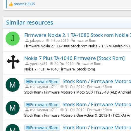
steves19036
R
e
a
c
Similar resources
c
i
o
Firmware Nokia 2.1 TA-1080 Stock rom Nokia 
J
n
jakepico
4 Sep 2019
Firmware/ Rom
e
Firmware Nokia 2.1 TA-1080 Stock rom Nokia 2.1 E2M Android 9 u
s
:
Nokia 7 Plus TA-1046 Firmware [Stock Rom]
ypereza84
20 Dic 2019
Firmware/ Rom
Nokia 7 Plus TA-1046 Firmware [Stock Rom]
Stock Rom / Firmware Motorol
💾Firmware/Rom
martasmarta711
31 Oct 2019
Firmware/ Rom
Stock Rom / Firmware Motorola Moto G6 XT1925-13 (ALI) Android 
Stock Rom / Firmware Motorol
💾Firmware/Rom
martasmarta711
31 Oct 2019
Firmware/ Rom
Stock Rom / Firmware Motorola One Action XT2013-1 (TROIKA) And
Stock Rom / Firmware Motorol
💾Firmware/Rom