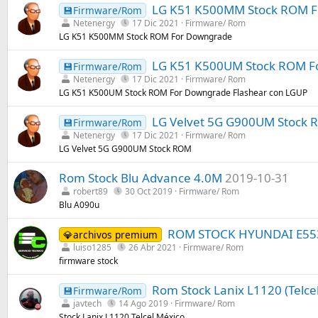
LG K51 K500MM Stock ROM F
💾Firmware/Rom
Netenergy
17 Dic 2021
Firmware/ Rom
LG K51 K500MM Stock ROM For Downgrade
LG K51 K500UM Stock ROM F
💾Firmware/Rom
Netenergy
17 Dic 2021
Firmware/ Rom
LG K51 K500UM Stock ROM For Downgrade Flashear con LGUP
LG Velvet 5G G900UM Stock 
💾Firmware/Rom
Netenergy
17 Dic 2021
Firmware/ Rom
LG Velvet 5G G900UM Stock ROM
Rom Stock Blu Advance 4.0M
2019-10-31
robert89
30 Oct 2019
Firmware/ Rom
Blu A090u
ROM STOCK HYUNDAI E55
💎archivos premium
luiso1285
26 Abr 2021
Firmware/ Rom
firmware stock
Rom Stock Lanix L1120 (Telcel
💾Firmware/Rom
javtech
14 Ago 2019
Firmware/ Rom
Stock Lanix L1120 Telcel México.