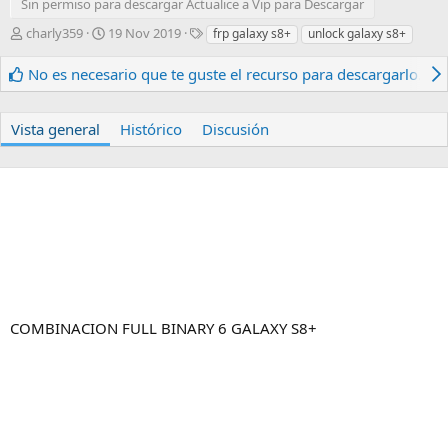
Sin permiso para descargar Actualice a Vip para Descargar
A
F
E
charly359
19 Nov 2019
frp galaxy s8+
unlock galaxy s8+
u
e
t
t
c
i
No es necesario que te guste el recurso para descargarlo.
o
h
q
r
a
u
d
e
Vista general
Histórico
Discusión
e
t
c
a
r
s
e
a
c
i
ó
n
COMBINACION FULL BINARY 6 GALAXY S8+