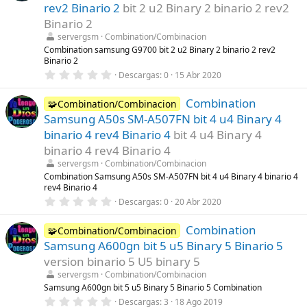
t
rev2 Binario 2
bit 2 u2 Binary 2 binario 2 rev2
r
Binario 2
e
l
servergsm
Combination/Combinacion
l
Combination samsung G9700 bit 2 u2 Binary 2 binario 2 rev2
a
Binario 2
(
s
0
Descargas
0
15 Abr 2020
)
,
0
Combination
0
🧩Combination/Combinacion
e
Samsung A50s SM-A507FN bit 4 u4 Binary 4
s
t
binario 4 rev4 Binario 4
bit 4 u4 Binary 4
r
binario 4 rev4 Binario 4
e
l
servergsm
Combination/Combinacion
l
Combination Samsung A50s SM-A507FN bit 4 u4 Binary 4 binario 4
a
rev4 Binario 4
(
s
0
Descargas
0
20 Abr 2020
)
,
0
Combination
0
🧩Combination/Combinacion
e
Samsung A600gn bit 5 u5 Binary 5 Binario 5
s
t
version binario 5 U5 binary 5
r
servergsm
Combination/Combinacion
e
l
Samsung A600gn bit 5 u5 Binary 5 Binario 5 Combination
l
0
Descargas
3
18 Ago 2019
a