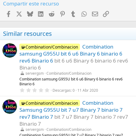
Compartir este recurso
Facebook
X
Bluesky
LinkedIn
Reddit
Pinterest
Tumblr
WhatsApp
Email
Enlace
Similar resources
Combination
🧩Combination/Combinacion
samsung G955U bit 6 u6 Binary 6 binario 6
rev6 Binario 6
bit 6 u6 Binary 6 binario 6 rev6
Binario 6
servergsm
Combination/Combinacion
Combination samsung G955U bit 6 u6 Binary 6 binario 6 rev6
Binario 6
0
Descargas
0
11 Abr 2020
,
0
Combination
0
🧩Combination/Combinacion
e
Samsung G955U bit 7 u7 Binary 7 binario 7
s
t
rev7 Binario 7
bit 7 u7 Binary 7 binario 7 rev7
r
Binario 7
e
l
servergsm
Combination/Combinacion
l
Combination Samsung G955U bit 7 u7 Binary 7 binario 7 rev7