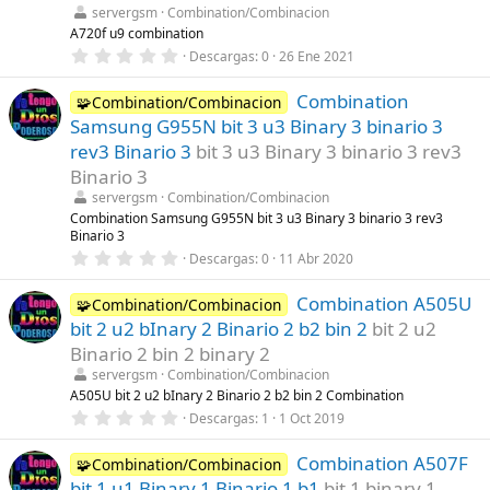
r
servergsm
Combination/Combinacion
e
l
A720f u9 combination
l
0
Descargas
0
26 Ene 2021
a
,
(
0
s
Combination
0
🧩Combination/Combinacion
)
e
Samsung G955N bit 3 u3 Binary 3 binario 3
s
t
rev3 Binario 3
bit 3 u3 Binary 3 binario 3 rev3
r
Binario 3
e
l
servergsm
Combination/Combinacion
l
Combination Samsung G955N bit 3 u3 Binary 3 binario 3 rev3
a
Binario 3
(
s
0
Descargas
0
11 Abr 2020
)
,
0
Combination A505U
0
🧩Combination/Combinacion
e
bit 2 u2 bInary 2 Binario 2 b2 bin 2
bit 2 u2
s
t
Binario 2 bin 2 binary 2
r
servergsm
Combination/Combinacion
e
l
A505U bit 2 u2 bInary 2 Binario 2 b2 bin 2 Combination
l
0
Descargas
1
1 Oct 2019
a
,
(
0
s
Combination A507F
0
🧩Combination/Combinacion
)
e
bit 1 u1 Binary 1 Binario 1 b1
bit 1 binary 1