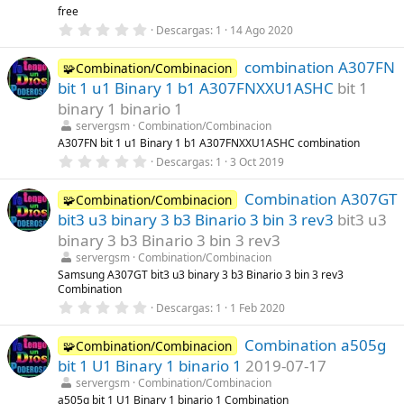
r
free
e
0
Descargas
1
14 Ago 2020
l
,
l
0
a
combination A307FN
0
🧩Combination/Combinacion
(
e
s
bit 1 u1 Binary 1 b1 A307FNXXU1ASHC
bit 1
s
)
t
binary 1 binario 1
r
servergsm
Combination/Combinacion
e
l
A307FN bit 1 u1 Binary 1 b1 A307FNXXU1ASHC combination
l
0
Descargas
1
3 Oct 2019
a
,
(
0
s
Combination A307GT
0
🧩Combination/Combinacion
)
e
bit3 u3 binary 3 b3 Binario 3 bin 3 rev3
bit3 u3
s
t
binary 3 b3 Binario 3 bin 3 rev3
r
servergsm
Combination/Combinacion
e
l
Samsung A307GT bit3 u3 binary 3 b3 Binario 3 bin 3 rev3
l
Combination
a
0
Descargas
1
1 Feb 2020
(
,
s
0
)
Combination a505g
0
🧩Combination/Combinacion
e
bit 1 U1 Binary 1 binario 1
2019-07-17
s
t
servergsm
Combination/Combinacion
r
a505g bit 1 U1 Binary 1 binario 1 Combination