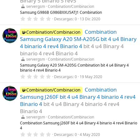
Binary 5 binario 5 rev5
r
servergsm
Combination/Combinacion
e
l
Samsung G986B G986BXXU5ATJ1 Combination
l
0
Descargas
0
13 Dic 2020
a
,
(
0
s
Combination
0
🧩Combination/Combinacion
)
e
Samsung Galaxy A20 SM-A205G bit 4 u4 Binary
s
t
4 binario 4 rev4 Binario 4
bit 4 u4 Binary 4
r
binario 4 rev4 Binario 4
e
l
servergsm
Combination/Combinacion
l
Samsung Galaxy A20 SM-A205G Combination bit 4 u4 Binary 4
a
binario 4 rev4 Binario 4
(
s
0
Descargas
0
19 May 2020
)
,
0
Combination
0
🧩Combination/Combinacion
e
Samsung J260F bit 4 u4 Binary 4 binario 4 rev4
s
t
Binario 4
bit 4 u4 Binary 4 binario 4 rev4
r
Binario 4
e
l
servergsm
Combination/Combinacion
l
Combination Samsung J260F bit 4 u4 Binary 4 binario 4 rev4 Binario
a
4
(
s
0
Descargas
0
4 May 2020
)
,