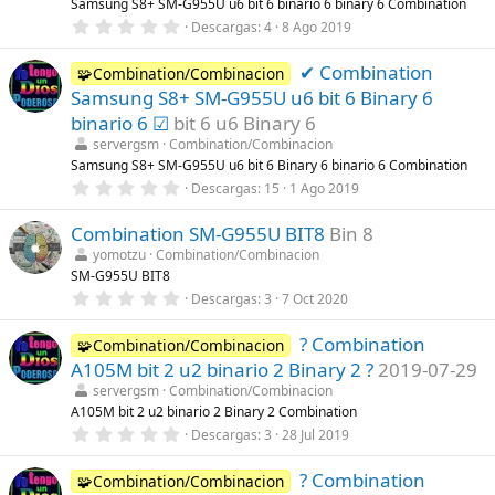
l
Samsung S8+ SM-G955U u6 bit 6 binario 6 binary 6 Combination
l
0
Descargas
4
8 Ago 2019
a
,
(
0
s
✔ Combination
0
🧩Combination/Combinacion
)
e
Samsung S8+ SM-G955U u6 bit 6 Binary 6
s
t
binario 6 ☑
bit 6 u6 Binary 6
r
servergsm
Combination/Combinacion
e
l
Samsung S8+ SM-G955U u6 bit 6 Binary 6 binario 6 Combination
l
0
Descargas
15
1 Ago 2019
a
,
(
0
s
Combination SM-G955U BIT8
Bin 8
0
)
e
yomotzu
Combination/Combinacion
s
SM-G955U BIT8
t
r
0
Descargas
3
7 Oct 2020
e
,
l
0
l
? Combination
0
🧩Combination/Combinacion
a
e
A105M bit 2 u2 binario 2 Binary 2 ?
2019-07-29
(
s
s
t
servergsm
Combination/Combinacion
)
r
A105M bit 2 u2 binario 2 Binary 2 Combination
e
0
Descargas
3
28 Jul 2019
l
,
l
0
a
? Combination
0
🧩Combination/Combinacion
(
e