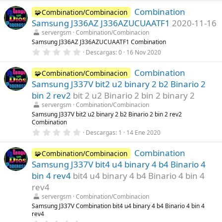
0
Combination
0
🧩Combination/Combinacion
e
Samsung J336AZ J336AZUCUAATF1
2020-11-16
s
t
servergsm
Combination/Combinacion
r
Samsung J336AZ J336AZUCUAATF1 Combination
e
0
Descargas
0
16 Nov 2020
l
,
l
0
a
Combination
0
🧩Combination/Combinacion
(
e
s
Samsung J337V bit2 u2 binary 2 b2 Binario 2
s
)
t
bin 2 rev2
bit 2 u2 Binario 2 bin 2 binary 2
r
servergsm
Combination/Combinacion
e
l
Samsung J337V bit2 u2 binary 2 b2 Binario 2 bin 2 rev2
l
Combination
a
0
Descargas
1
14 Ene 2020
(
,
s
0
)
Combination
0
🧩Combination/Combinacion
e
Samsung J337V bit4 u4 binary 4 b4 Binario 4
s
t
bin 4 rev4
bit4 u4 binary 4 b4 Binario 4 bin 4
r
rev4
e
l
servergsm
Combination/Combinacion
l
Samsung J337V Combination bit4 u4 binary 4 b4 Binario 4 bin 4
a
rev4
(
s