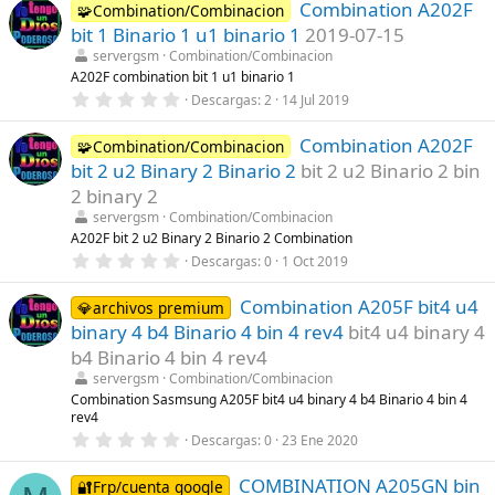
Combination A202F
0
🧩Combination/Combinacion
e
bit 1 Binario 1 u1 binario 1
2019-07-15
s
t
servergsm
Combination/Combinacion
r
A202F combination bit 1 u1 binario 1
e
0
Descargas
2
14 Jul 2019
l
,
l
0
a
Combination A202F
0
🧩Combination/Combinacion
(
e
s
bit 2 u2 Binary 2 Binario 2
bit 2 u2 Binario 2 bin
s
)
t
2 binary 2
r
servergsm
Combination/Combinacion
e
l
A202F bit 2 u2 Binary 2 Binario 2 Combination
l
0
Descargas
0
1 Oct 2019
a
,
(
0
s
Combination A205F bit4 u4
0
💎archivos premium
)
e
binary 4 b4 Binario 4 bin 4 rev4
bit4 u4 binary 4
s
t
b4 Binario 4 bin 4 rev4
r
servergsm
Combination/Combinacion
e
l
Combination Sasmsung A205F bit4 u4 binary 4 b4 Binario 4 bin 4
l
rev4
a
0
Descargas
0
23 Ene 2020
(
,
s
0
)
COMBINATION A205GN bin
0
🔐Frp/cuenta google