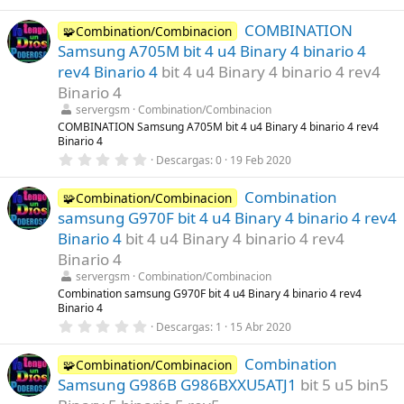
,
(
0
s
COMBINATION
0
🧩Combination/Combinacion
)
e
Samsung A705M bit 4 u4 Binary 4 binario 4
s
t
rev4 Binario 4
bit 4 u4 Binary 4 binario 4 rev4
r
Binario 4
e
l
servergsm
Combination/Combinacion
l
COMBINATION Samsung A705M bit 4 u4 Binary 4 binario 4 rev4
a
Binario 4
(
s
0
Descargas
0
19 Feb 2020
)
,
0
Combination
0
🧩Combination/Combinacion
e
samsung G970F bit 4 u4 Binary 4 binario 4 rev4
s
t
Binario 4
bit 4 u4 Binary 4 binario 4 rev4
r
Binario 4
e
l
servergsm
Combination/Combinacion
l
Combination samsung G970F bit 4 u4 Binary 4 binario 4 rev4
a
Binario 4
(
s
0
Descargas
1
15 Abr 2020
)
,
0
Combination
0
🧩Combination/Combinacion
e
Samsung G986B G986BXXU5ATJ1
bit 5 u5 bin5
s
t