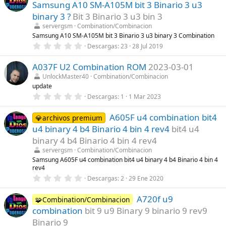
s
Samsung A10 SM-A105M bit 3 Binario 3 u3
s
)
t
binary 3 ?
Bit 3 Binario 3 u3 bin 3
r
servergsm
Combination/Combinacion
e
l
Samsung A10 SM-A105M bit 3 Binario 3 u3 binary 3 Combination
l
0
Descargas
23
28 Jul 2019
a
,
(
0
s
A037F U2 Combination ROM
2023-03-01
0
)
e
UnlockMaster40
Combination/Combinacion
s
update
t
r
0
Descargas
1
1 Mar 2023
e
,
l
0
l
A605F u4 combination bit4
0
💎archivos premium
a
e
u4 binary 4 b4 Binario 4 bin 4 rev4
bit4 u4
(
s
s
t
binary 4 b4 Binario 4 bin 4 rev4
)
r
servergsm
Combination/Combinacion
e
l
Samsung A605F u4 combination bit4 u4 binary 4 b4 Binario 4 bin 4
l
rev4
a
0
Descargas
2
29 Ene 2020
(
,
s
0
)
A720f u9
0
🧩Combination/Combinacion
e
combination
bit 9 u9 Binary 9 binario 9 rev9
s
t
Binario 9