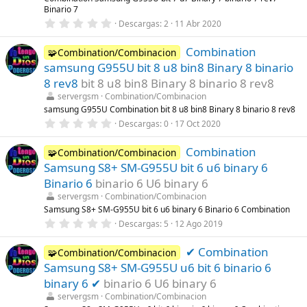
a
Binario 7
(
s
0
Descargas
2
11 Abr 2020
)
,
0
Combination
0
🧩Combination/Combinacion
e
samsung G955U bit 8 u8 bin8 Binary 8 binario
s
t
8 rev8
bit 8 u8 bin8 Binary 8 binario 8 rev8
r
servergsm
Combination/Combinacion
e
l
samsung G955U Combination bit 8 u8 bin8 Binary 8 binario 8 rev8
l
0
Descargas
0
17 Oct 2020
a
,
(
0
s
Combination
0
🧩Combination/Combinacion
)
e
Samsung S8+ SM-G955U bit 6 u6 binary 6
s
t
Binario 6
binario 6 U6 binary 6
r
servergsm
Combination/Combinacion
e
l
Samsung S8+ SM-G955U bit 6 u6 binary 6 Binario 6 Combination
l
0
Descargas
5
12 Ago 2019
a
,
(
0
s
✔ Combination
0
🧩Combination/Combinacion
)
e
Samsung S8+ SM-G955U u6 bit 6 binario 6
s
t
binary 6 ✔
binario 6 U6 binary 6
r
servergsm
Combination/Combinacion
e