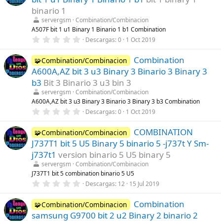
s
t
binario 1
r
servergsm
Combination/Combinacion
e
l
A507F bit 1 u1 Binary 1 Binario 1 b1 Combination
l
0
Descargas
0
1 Oct 2019
a
,
(
0
s
Combination
0
🧩Combination/Combinacion
)
e
A600A,AZ bit 3 u3 Binary 3 Binario 3 Binary 3
s
t
b3
Bit 3 Binario 3 u3 bin 3
r
servergsm
Combination/Combinacion
e
l
A600A,AZ bit 3 u3 Binary 3 Binario 3 Binary 3 b3 Combination
l
0
Descargas
0
1 Oct 2019
a
,
(
0
s
COMBINATION
0
🧩Combination/Combinacion
)
e
J737T1 bit 5 U5 Binary 5 binario 5 -j737t Y Sm-
s
t
j737t1
version binario 5 U5 binary 5
r
servergsm
Combination/Combinacion
e
l
J737T1 bit 5 combination binario 5 U5
l
0
Descargas
12
15 Jul 2019
a
,
(
0
s
Combination
0
🧩Combination/Combinacion
)
e
samsung G9700 bit 2 u2 Binary 2 binario 2
s