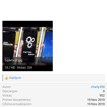
hqdefault.jpg
33,7 KB · Visitas: 326
charlycm
R
e
Autor
charly359
a
c
Descargas
0
c
Visitas
952
i
Primer lanzamiento
19 Nov 2019
o
Última actualización
19 Nov 2019
n