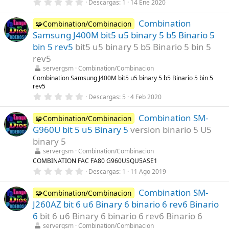
0
Descargas
1
14 Ene 2020
)
,
0
Combination
0
🧩Combination/Combinacion
e
Samsung J400M bit5 u5 binary 5 b5 Binario 5
s
t
bin 5 rev5
bit5 u5 binary 5 b5 Binario 5 bin 5
r
rev5
e
l
servergsm
Combination/Combinacion
l
Combination Samsung J400M bit5 u5 binary 5 b5 Binario 5 bin 5
a
rev5
(
s
0
Descargas
5
4 Feb 2020
)
,
0
Combination SM-
0
🧩Combination/Combinacion
e
G960U bit 5 u5 Binary 5
version binario 5 U5
s
t
binary 5
r
servergsm
Combination/Combinacion
e
l
COMBINATION FAC FA80 G960USQU5ASE1
l
0
Descargas
1
11 Ago 2019
a
,
(
0
s
Combination SM-
0
🧩Combination/Combinacion
)
e
J260AZ bit 6 u6 Binary 6 binario 6 rev6 Binario
s
t
6
bit 6 u6 Binary 6 binario 6 rev6 Binario 6
r
servergsm
Combination/Combinacion
e