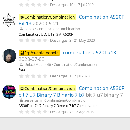
e
0
Descargas
10
17 Jul 2019
l
,
l
0
a
Combination A520F
0
🧩Combination/Combinacion
(
e
s
Bit 13
2020-05-21
s
)
t
Rehox
Combination/Combinacion
r
Combination, UD, U13, SM-A520F
e
0
Descargas
3
21 May 2020
l
,
l
0
a
combination a520f u13
0
🔐Frp/cuenta google
(
e
s
2020-07-03
s
)
t
UnlockMaster40
Combination/Combinacion
r
free
e
0
Descargas
1
2 Jul 2020
l
,
l
0
a
Combination A530F
0
🧩Combination/Combinacion
(
e
s
bit 7 u7 Binary 7 Binario 7 b7
bit 7 u7 binary 7
s
)
t
servergsm
Combination/Combinacion
r
A530F bit 7 u7 Binary 7 Binario 7 b7 Combination
e
0
Descargas
7
12 Ago 2019
l
,
l
0
a
0
(
e
s