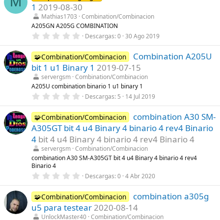
M
e
1
2019-08-30
s
t
Mathias1703
Combination/Combinacion
r
A205GN A205G COMBINATION
e
0
Descargas
0
30 Ago 2019
l
,
l
0
a
Combination A205U
0
🧩Combination/Combinacion
(
e
s
bit 1 u1 Binary 1
2019-07-15
s
)
t
servergsm
Combination/Combinacion
r
A205U combination binario 1 u1 binary 1
e
0
Descargas
5
14 Jul 2019
l
,
l
0
a
combination A30 SM-
0
🧩Combination/Combinacion
(
e
s
A305GT bit 4 u4 Binary 4 binario 4 rev4 Binario
s
)
t
4
bit 4 u4 Binary 4 binario 4 rev4 Binario 4
r
servergsm
Combination/Combinacion
e
l
combination A30 SM-A305GT bit 4 u4 Binary 4 binario 4 rev4
l
Binario 4
a
0
Descargas
0
4 Abr 2020
(
,
s
0
)
combination a305g
0
🧩Combination/Combinacion
e
u5 para testear
2020-08-14
s
t
UnlockMaster40
Combination/Combinacion