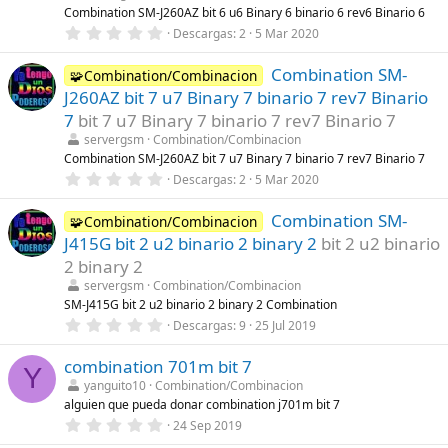
l
Combination SM-J260AZ bit 6 u6 Binary 6 binario 6 rev6 Binario 6
l
0
Descargas
2
5 Mar 2020
a
,
(
0
s
Combination SM-
0
🧩Combination/Combinacion
)
e
J260AZ bit 7 u7 Binary 7 binario 7 rev7 Binario
s
t
7
bit 7 u7 Binary 7 binario 7 rev7 Binario 7
r
servergsm
Combination/Combinacion
e
l
Combination SM-J260AZ bit 7 u7 Binary 7 binario 7 rev7 Binario 7
l
0
Descargas
2
5 Mar 2020
a
,
(
0
s
Combination SM-
0
🧩Combination/Combinacion
)
e
J415G bit 2 u2 binario 2 binary 2
bit 2 u2 binario
s
t
2 binary 2
r
servergsm
Combination/Combinacion
e
l
SM-J415G bit 2 u2 binario 2 binary 2 Combination
l
0
Descargas
9
25 Jul 2019
a
,
(
0
s
combination 701m bit 7
0
Y
)
e
yanguito10
Combination/Combinacion
s
alguien que pueda donar combination j701m bit 7
t
r
0
24 Sep 2019
e
,