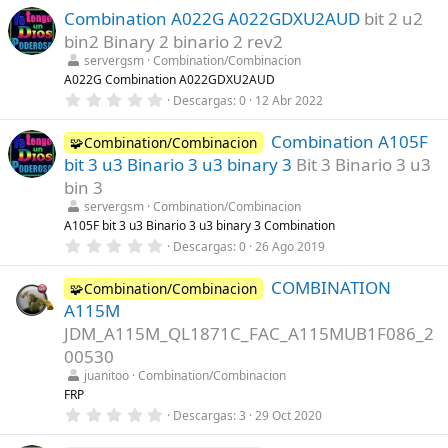
l
0
l
Combination A022G A022GDXU2AUD
bit 2 u2
0
a
e
bin2 Binary 2 binario 2 rev2
(
s
s
t
servergsm
Combination/Combinacion
)
r
A022G Combination A022GDXU2AUD
e
0
Descargas
0
12 Abr 2022
l
,
l
0
a
Combination A105F
0
🧩Combination/Combinacion
(
e
s
bit 3 u3 Binario 3 u3 binary 3
Bit 3 Binario 3 u3
s
)
t
bin 3
r
servergsm
Combination/Combinacion
e
l
A105F bit 3 u3 Binario 3 u3 binary 3 Combination
l
0
Descargas
0
26 Ago 2019
a
,
(
0
s
COMBINATION
0
🧩Combination/Combinacion
)
e
A115M
s
t
JDM_A115M_QL1871C_FAC_A115MUB1F086_2
r
00530
e
l
juanitoo
Combination/Combinacion
l
FRP
a
(
0
Descargas
3
29 Oct 2020
s
,
)
0