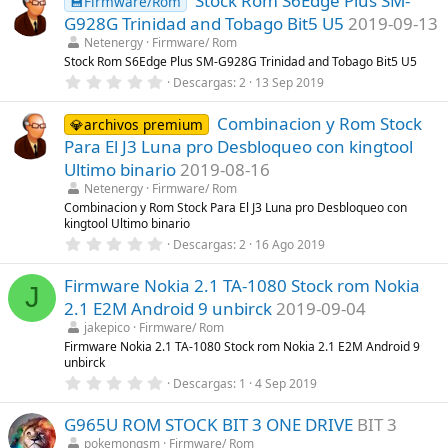
Stock Rom S6Edge Plus SM-
💾Firmware/Rom
)
e
G928G Trinidad and Tobago Bit5 U5
2019-09-13
s
t
Netenergy
Firmware/ Rom
r
Stock Rom S6Edge Plus SM-G928G Trinidad and Tobago Bit5 U5
e
0
Descargas
2
13 Sep 2019
l
,
l
0
a
Combinacion y Rom Stock
0
💎archivos premium
(
e
s
Para El J3 Luna pro Desbloqueo con kingtool
s
)
t
Ultimo binario
2019-08-16
r
Netenergy
Firmware/ Rom
e
l
Combinacion y Rom Stock Para El J3 Luna pro Desbloqueo con
l
kingtool Ultimo binario
a
0
Descargas
2
16 Ago 2019
(
,
s
0
)
Firmware Nokia 2.1 TA-1080 Stock rom Nokia
0
J
e
2.1 E2M Android 9 unbirck
2019-09-04
s
t
jakepico
Firmware/ Rom
r
Firmware Nokia 2.1 TA-1080 Stock rom Nokia 2.1 E2M Android 9
e
unbirck
l
0
l
Descargas
1
4 Sep 2019
,
a
0
(
G965U ROM STOCK BIT 3 ONE DRIVE
BIT 3
0
s
e
)
pokemongsm
Firmware/ Rom