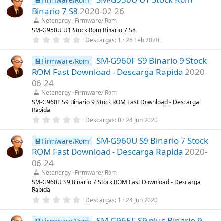
💾Firmware/Rom
(
e
s
Binario 7 S8
2020-02-26
s
)
t
Netenergy
Firmware/ Rom
r
SM-G950U U1 Stock Rom Binario 7 S8
e
0
Descargas
1
26 Feb 2020
l
,
l
0
a
SM-G960F S9 Binario 9 Stock
0
💾Firmware/Rom
(
e
s
ROM Fast Download - Descarga Rapida
2020-
s
)
t
06-24
r
Netenergy
Firmware/ Rom
e
l
SM-G960F S9 Binario 9 Stock ROM Fast Download - Descarga
l
Rapida
a
0
Descargas
0
24 Jun 2020
(
,
s
0
)
SM-G960U S9 Binario 7 Stock
0
💾Firmware/Rom
e
ROM Fast Download - Descarga Rapida
2020-
s
t
06-24
r
Netenergy
Firmware/ Rom
e
l
SM-G960U S9 Binario 7 Stock ROM Fast Download - Descarga
l
Rapida
a
0
Descargas
1
24 Jun 2020
(
,
s
0
)
SM-G965F S9 plus Binario 9
0
💾Firmware/Rom