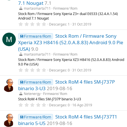
t
7.1 Nougat
7.1
r
martasmarta711
Firmware/ Rom
e
l
Stock Rom / Firmware Sony Xperia Z3+ dual E6533 (32.4.A.1.54)
l
Android 7.1 Nougat
a
0
Descargas
1
31 Oct 2019
(
,
s
0
)
Stock Rom / Firmware Sony
0
💾Firmware/Rom
e
Xperia XZ3 H8416 (52.0.A.8.83) Android 9.0 Pie
s
t
(USA)
9.0
r
martasmarta711
Firmware/ Rom
e
l
Stock Rom / Firmware Sony Xperia XZ3 H8416 (52.0.A.8.83) Android
l
9.0 Pie (USA)
a
0
Descargas
0
31 Oct 2019
(
,
s
0
)
Stock RoM 4 files SM-J737P
0
💾Firmware/Rom
e
binario 3-U3
2019-08-16
s
t
Netenergy
Firmware/ Rom
r
Stock RoM 4 files SM-J737P binario 3-U3
e
0
Descargas
0
16 Ago 2019
l
,
l
0
a
Stock RoM 4 files SM-J737T1
0
💾Firmware/Rom
(
e
s
binario 5-U5
2019-08-16
s
)