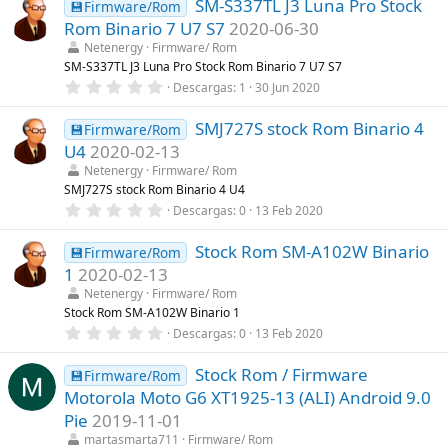
SM-S337TL J3 Luna Pro Stock
0
💾Firmware/Rom
(
e
s
Rom Binario 7 U7 S7
2020-06-30
s
)
t
Netenergy
Firmware/ Rom
r
SM-S337TL J3 Luna Pro Stock Rom Binario 7 U7 S7
e
0
Descargas
1
30 Jun 2020
l
,
l
0
a
SMJ727S stock Rom Binario 4
0
💾Firmware/Rom
(
e
s
U4
2020-02-13
s
)
t
Netenergy
Firmware/ Rom
r
SMJ727S stock Rom Binario 4 U4
e
0
Descargas
0
13 Feb 2020
l
,
l
0
a
Stock Rom SM-A102W Binario
0
💾Firmware/Rom
(
e
s
1
2020-02-13
s
)
t
Netenergy
Firmware/ Rom
r
Stock Rom SM-A102W Binario 1
e
0
Descargas
0
13 Feb 2020
l
,
l
0
a
Stock Rom / Firmware
0
💾Firmware/Rom
(
e
s
Motorola Moto G6 XT1925-13 (ALI) Android 9.0
s
)
t
Pie
2019-11-01
r
martasmarta711
Firmware/ Rom
e