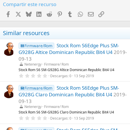
Compartir este recurso
Facebook
X
Bluesky
LinkedIn
Reddit
Pinterest
Tumblr
WhatsApp
Email
Enlace
Similar resources
Stock Rom S6Edge Plus SM-
💾Firmware/Rom
G928G Altice Dominican Republic Bit4 U4
2019-
09-13
Netenergy
Firmware/ Rom
Stock Rom S6 SM-G928G Altice Dominican Republic Bit4 U4
0
Descargas
0
13 Sep 2019
,
0
Stock Rom S6Edge Plus SM-
0
💾Firmware/Rom
e
G928G Claro Dominican Republic Bit4 U4
2019-
s
t
09-13
r
Netenergy
Firmware/ Rom
e
l
Stock Rom S6 SM-G928G Claro Dominican Republic Bit4 U4
l
0
Descargas
0
13 Sep 2019
a
,
(
0
s
0