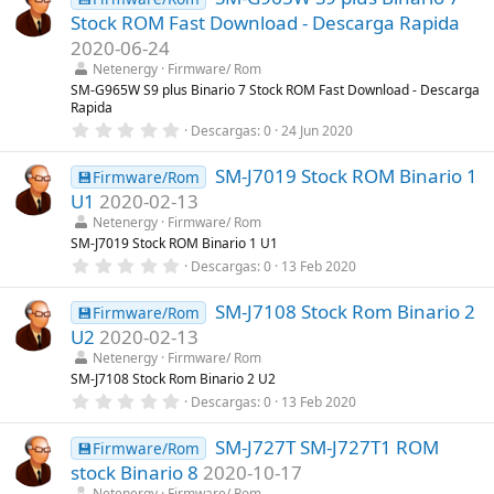
e
s
Stock ROM Fast Download - Descarga Rapida
s
)
t
2020-06-24
r
Netenergy
Firmware/ Rom
e
l
SM-G965W S9 plus Binario 7 Stock ROM Fast Download - Descarga
l
Rapida
a
0
Descargas
0
24 Jun 2020
(
,
s
0
)
SM-J7019 Stock ROM Binario 1
0
💾Firmware/Rom
e
U1
2020-02-13
s
t
Netenergy
Firmware/ Rom
r
SM-J7019 Stock ROM Binario 1 U1
e
0
Descargas
0
13 Feb 2020
l
,
l
0
a
SM-J7108 Stock Rom Binario 2
0
💾Firmware/Rom
(
e
s
U2
2020-02-13
s
)
t
Netenergy
Firmware/ Rom
r
SM-J7108 Stock Rom Binario 2 U2
e
0
Descargas
0
13 Feb 2020
l
,
l
0
a
SM-J727T SM-J727T1 ROM
0
💾Firmware/Rom
(
e
s
stock Binario 8
2020-10-17
s
)
t
Netenergy
Firmware/ Rom