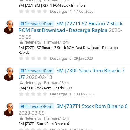
r
SM-J727T SM-J727T1 ROM stock Binario 8
e
0
Descargas
4
17 Oct 2020
l
,
l
0
a
SM-J727T1 S7 Binario 7 Stock
0
💾Firmware/Rom
(
e
s
ROM Fast Download - Descarga Rapida
2020-
s
)
t
06-29
r
Netenergy
Firmware/ Rom
e
l
SM-J727T1 S7 Binario 7 Stock ROM Fast Download - Descarga
l
Rapida
a
0
Descargas
0
29 Jun 2020
(
,
s
0
)
SM-J730F Stock Rom Binario 7
0
💾Firmware/Rom
e
U7
2020-02-13
s
t
Netenergy
Firmware/ Rom
r
SM-J730F Stock Rom Binario 7 U7
e
0
Descargas
1
13 Feb 2020
l
,
l
0
a
SM-J737T1 Stock Rom Binario 6
0
💾Firmware/Rom
(
e
s
2020-03-09
s
)
t
Netenergy
Firmware/ Rom
r
SM-J737T1 Stock Rom Binario 6
e
0
Descargas
1
9 Mar 2020