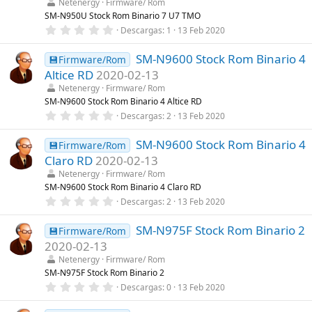
t
Netenergy
Firmware/ Rom
r
SM-N950U Stock Rom Binario 7 U7 TMO
e
0
Descargas
1
13 Feb 2020
l
,
l
0
a
SM-N9600 Stock Rom Binario 4
0
💾Firmware/Rom
(
e
s
Altice RD
2020-02-13
s
)
t
Netenergy
Firmware/ Rom
r
SM-N9600 Stock Rom Binario 4 Altice RD
e
0
Descargas
2
13 Feb 2020
l
,
l
0
a
SM-N9600 Stock Rom Binario 4
0
💾Firmware/Rom
(
e
s
Claro RD
2020-02-13
s
)
t
Netenergy
Firmware/ Rom
r
SM-N9600 Stock Rom Binario 4 Claro RD
e
0
Descargas
2
13 Feb 2020
l
,
l
0
a
SM-N975F Stock Rom Binario 2
0
💾Firmware/Rom
(
e
s
2020-02-13
s
)
t
Netenergy
Firmware/ Rom
r
SM-N975F Stock Rom Binario 2
e
0
Descargas
0
13 Feb 2020
l
,
l
0
a