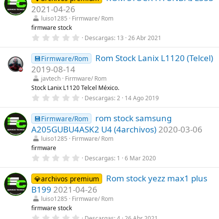
a
e
2021-04-26
(
s
s
t
luiso1285
Firmware/ Rom
)
r
firmware stock
e
0
Descargas
13
26 Abr 2021
l
,
l
0
a
Rom Stock Lanix L1120 (Telcel)
0
💾Firmware/Rom
(
e
s
2019-08-14
s
)
t
javtech
Firmware/ Rom
r
Stock Lanix L1120 Telcel México.
e
0
Descargas
2
14 Ago 2019
l
,
l
0
a
rom stock samsung
0
💾Firmware/Rom
(
e
s
A205GUBU4ASK2 U4 (4archivos)
2020-03-06
s
)
t
luiso1285
Firmware/ Rom
r
firmware
e
0
Descargas
1
6 Mar 2020
l
,
l
0
a
Rom stock yezz max1 plus
0
💎archivos premium
(
e
s
B199
2021-04-26
s
)
t
luiso1285
Firmware/ Rom
r
firmware stock
e
0
Descargas
4
26 Abr 2021
l