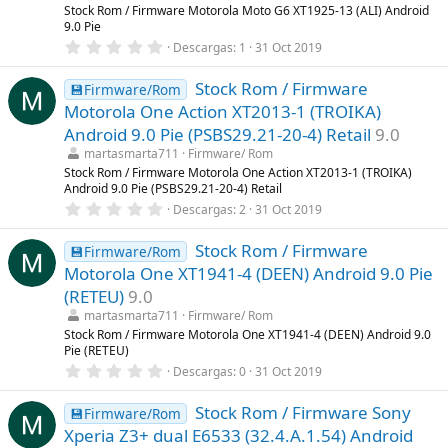
l
Stock Rom / Firmware Motorola Moto G6 XT1925-13 (ALI) Android
l
9.0 Pie
a
0
Descargas
1
31 Oct 2019
(
,
s
0
)
Stock Rom / Firmware
0
💾Firmware/Rom
e
Motorola One Action XT2013-1 (TROIKA)
s
t
Android 9.0 Pie (PSBS29.21-20-4) Retail
9.0
r
martasmarta711
Firmware/ Rom
e
l
Stock Rom / Firmware Motorola One Action XT2013-1 (TROIKA)
l
Android 9.0 Pie (PSBS29.21-20-4) Retail
a
0
Descargas
2
31 Oct 2019
(
,
s
0
)
Stock Rom / Firmware
0
💾Firmware/Rom
e
Motorola One XT1941-4 (DEEN) Android 9.0 Pie
s
t
(RETEU)
9.0
r
martasmarta711
Firmware/ Rom
e
l
Stock Rom / Firmware Motorola One XT1941-4 (DEEN) Android 9.0
l
Pie (RETEU)
a
0
Descargas
0
31 Oct 2019
(
,
s
0
)
Stock Rom / Firmware Sony
0
💾Firmware/Rom
e
Xperia Z3+ dual E6533 (32.4.A.1.54) Android
s