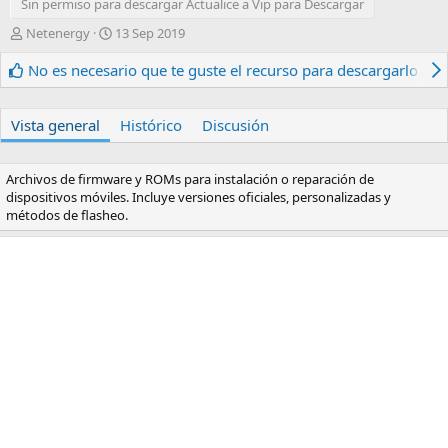
Sin permiso para descargar Actualice a Vip para Descargar
A
F
Netenergy
13 Sep 2019
u
e
t
c
No es necesario que te guste el recurso para descargarlo.
o
h
r
a
d
Vista general
Histórico
Discusión
e
c
r
Archivos de firmware y ROMs para instalación o reparación de
e
dispositivos móviles. Incluye versiones oficiales, personalizadas y
a
métodos de flasheo.
c
i
ó
n