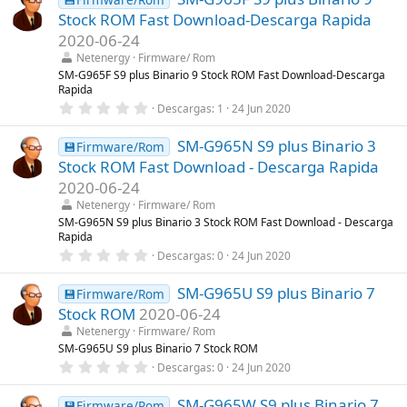
e
Stock ROM Fast Download-Descarga Rapida
s
t
2020-06-24
r
Netenergy
Firmware/ Rom
e
l
SM-G965F S9 plus Binario 9 Stock ROM Fast Download-Descarga
l
Rapida
a
0
Descargas
1
24 Jun 2020
(
,
s
0
)
SM-G965N S9 plus Binario 3
0
💾Firmware/Rom
e
Stock ROM Fast Download - Descarga Rapida
s
t
2020-06-24
r
Netenergy
Firmware/ Rom
e
l
SM-G965N S9 plus Binario 3 Stock ROM Fast Download - Descarga
l
Rapida
a
0
Descargas
0
24 Jun 2020
(
,
s
0
)
SM-G965U S9 plus Binario 7
0
💾Firmware/Rom
e
Stock ROM
2020-06-24
s
t
Netenergy
Firmware/ Rom
r
SM-G965U S9 plus Binario 7 Stock ROM
e
0
Descargas
0
24 Jun 2020
l
,
l
0
a
SM-G965W S9 plus Binario 7
0
💾Firmware/Rom
(