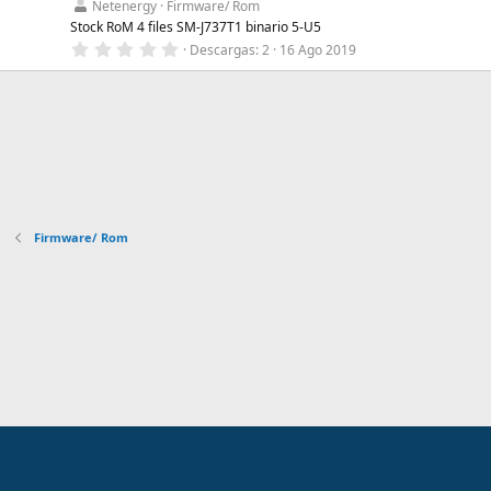
t
Netenergy
Firmware/ Rom
r
Stock RoM 4 files SM-J737T1 binario 5-U5
e
0
Descargas
2
16 Ago 2019
l
,
l
0
a
0
(
e
s
s
)
t
r
e
l
l
a
(
Firmware/ Rom
s
)