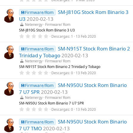
l
,
l
0
a
SM-J810G Stock Rom Binario 3
0
💾Firmware/Rom
(
e
s
U3
2020-02-13
s
)
t
Netenergy
Firmware/ Rom
r
SM-J810G Stock Rom Binario 3 U3
e
0
Descargas
1
13 Feb 2020
l
,
l
0
a
SM-N915T Stock Rom Binario 2
0
💾Firmware/Rom
(
e
s
Trinidad y Tobago
2020-02-13
s
)
t
Netenergy
Firmware/ Rom
r
SM-N915T Stock Rom Binario 2 Trinidad y Tobago
e
0
Descargas
0
13 Feb 2020
l
,
l
0
a
SM-N950U Stock Rom Binario
0
💾Firmware/Rom
(
e
s
7 U7 SPR
2020-02-13
s
)
t
Netenergy
Firmware/ Rom
r
SM-N950U Stock Rom Binario 7 U7 SPR
e
0
Descargas
0
13 Feb 2020
l
,
l
0
a
SM-N950U Stock Rom Binario
0
💾Firmware/Rom
(
e
s
7 U7 TMO
2020-02-13
s
)