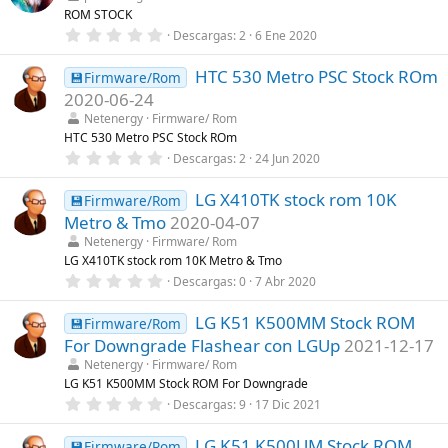
s
ROM STOCK
t
r
0
Descargas
2
6 Ene 2020
e
,
l
0
l
HTC 530 Metro PSC Stock ROm
0
💾Firmware/Rom
a
e
2020-06-24
(
s
s
t
Netenergy
Firmware/ Rom
)
r
HTC 530 Metro PSC Stock ROm
e
0
Descargas
2
24 Jun 2020
l
,
l
0
a
LG X410TK stock rom 10K
0
💾Firmware/Rom
(
e
s
Metro & Tmo
2020-04-07
s
)
t
Netenergy
Firmware/ Rom
r
LG X410TK stock rom 10K Metro & Tmo
e
0
Descargas
0
7 Abr 2020
l
,
l
0
a
LG K51 K500MM Stock ROM
0
💾Firmware/Rom
(
e
s
For Downgrade Flashear con LGUp
2021-12-17
s
)
t
Netenergy
Firmware/ Rom
r
LG K51 K500MM Stock ROM For Downgrade
e
0
Descargas
9
17 Dic 2021
l
,
l
0
a
LG K51 K500UM Stock ROM
0
💾Firmware/Rom
(