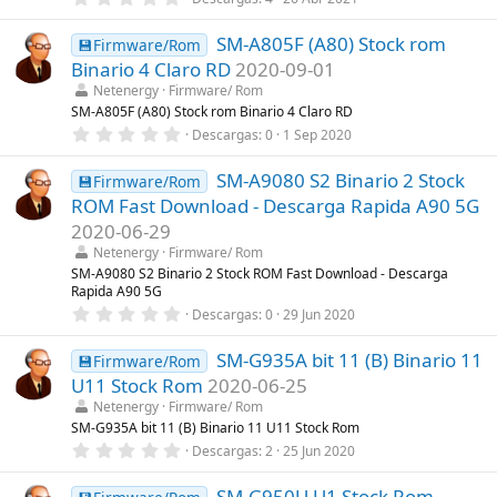
,
l
0
a
SM-A805F (A80) Stock rom
0
💾Firmware/Rom
(
e
s
Binario 4 Claro RD
2020-09-01
s
)
t
Netenergy
Firmware/ Rom
r
SM-A805F (A80) Stock rom Binario 4 Claro RD
e
0
Descargas
0
1 Sep 2020
l
,
l
0
a
SM-A9080 S2 Binario 2 Stock
0
💾Firmware/Rom
(
e
s
ROM Fast Download - Descarga Rapida A90 5G
s
)
t
2020-06-29
r
Netenergy
Firmware/ Rom
e
l
SM-A9080 S2 Binario 2 Stock ROM Fast Download - Descarga
l
Rapida A90 5G
a
0
Descargas
0
29 Jun 2020
(
,
s
0
)
SM-G935A bit 11 (B) Binario 11
0
💾Firmware/Rom
e
U11 Stock Rom
2020-06-25
s
t
Netenergy
Firmware/ Rom
r
SM-G935A bit 11 (B) Binario 11 U11 Stock Rom
e
0
Descargas
2
25 Jun 2020
l
,
l
0
a
SM-G950U U1 Stock Rom
0