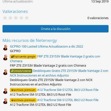
Última actualización
13 Sep 2019
Valoraciones
0
0 valoraciones
,
0
0
Únete a la discusión
e
s
t
Más recursos de Netenergy
r
GCPRO 100 Lasted Ultima Actualizacion a dic 2022
e
l
GCPRO
l
FRP ZTE Z3153V Blade Vantage 2 gratis con
🔐Frp/cuenta google
a
Chimera
(
s
FRP ZTE Z3153V Blade Vantage 2 gratis con Chimera
)
Desbloqueo Gratis ZTE Z3153V Blade Vantage 2 con
🔓Unlock/Liberar
NCK Instrucciones en el archivo Adjunto
Desbloqueo Gratis ZTE Z3153V Blade Vantage 2 con NCK
Instrucciones en el archivo Adjunto
A12 Tracfone SM-S127DL Bit3 U3 Root File
💎archivos premium
A12 Tracfone SM-S127DL Bit3 U3 Root File
A12 Tracfone SM-S127DL Bit2 U2 Root File
💎archivos premium
A12 Tracfone SM-S127DL Bit2 U2 Root File