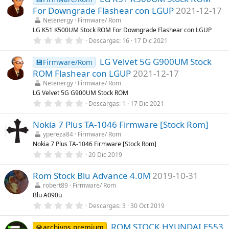
e
s
For Downgrade Flashear con LGUP
2021-12-17
s
)
t
Netenergy
Firmware/ Rom
r
LG K51 K500UM Stock ROM For Downgrade Flashear con LGUP
e
0
Descargas
16
17 Dic 2021
l
,
l
0
a
LG Velvet 5G G900UM Stock
0
💾Firmware/Rom
(
e
s
ROM Flashear con LGUP
2021-12-17
s
)
t
Netenergy
Firmware/ Rom
r
LG Velvet 5G G900UM Stock ROM
e
0
Descargas
1
17 Dic 2021
l
,
l
0
a
Nokia 7 Plus TA-1046 Firmware [Stock Rom]
0
(
e
s
ypereza84
Firmware/ Rom
s
)
Nokia 7 Plus TA-1046 Firmware [Stock Rom]
t
r
0
20 Dic 2019
e
,
l
0
l
Rom Stock Blu Advance 4.0M
2019-10-31
0
a
e
robert89
Firmware/ Rom
(
s
Blu A090u
s
t
)
r
0
Descargas
3
30 Oct 2019
e
,
l
0
l
ROM STOCK HYUNDAI E553
0
💎archivos premium