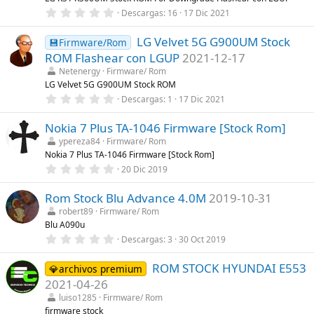
e
0
Descargas
16
17 Dic 2021
l
,
l
0
a
LG Velvet 5G G900UM Stock
0
💾Firmware/Rom
(
e
s
ROM Flashear con LGUP
2021-12-17
s
)
t
Netenergy
Firmware/ Rom
r
LG Velvet 5G G900UM Stock ROM
e
0
Descargas
1
17 Dic 2021
l
,
l
0
a
Nokia 7 Plus TA-1046 Firmware [Stock Rom]
0
(
e
s
ypereza84
Firmware/ Rom
s
)
Nokia 7 Plus TA-1046 Firmware [Stock Rom]
t
r
0
20 Dic 2019
e
,
l
0
l
Rom Stock Blu Advance 4.0M
2019-10-31
0
a
e
robert89
Firmware/ Rom
(
s
Blu A090u
s
t
)
r
0
Descargas
3
30 Oct 2019
e
,
l
0
l
ROM STOCK HYUNDAI E553
0
💎archivos premium
a
e
2021-04-26
(
s
s
t
luiso1285
Firmware/ Rom
)
r
firmware stock