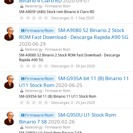
Binario 4 Claro RD
2020-09-01
s
)
t
Netenergy
Firmware/ Rom
r
SM-A805F (A80) Stock rom Binario 4 Claro RD
e
0
Descargas
0
1 Sep 2020
l
,
l
0
a
SM-A9080 S2 Binario 2 Stock
0
💾Firmware/Rom
(
e
s
ROM Fast Download - Descarga Rapida A90 5G
s
)
t
2020-06-29
r
Netenergy
Firmware/ Rom
e
l
SM-A9080 S2 Binario 2 Stock ROM Fast Download - Descarga
l
Rapida A90 5G
a
0
Descargas
0
29 Jun 2020
(
,
s
0
)
SM-G935A bit 11 (B) Binario 11
0
💾Firmware/Rom
e
U11 Stock Rom
2020-06-25
s
t
Netenergy
Firmware/ Rom
r
SM-G935A bit 11 (B) Binario 11 U11 Stock Rom
e
0
Descargas
2
25 Jun 2020
l
,
l
0
a
SM-G950U U1 Stock Rom
0
💾Firmware/Rom
(
e
s
Binario 7 S8
2020-02-26
s
)
t
Netenergy
Firmware/ Rom
r
SM-G950U U1 Stock Rom Binario 7 S8