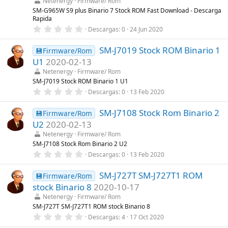
Netenergy
Firmware/ Rom
e
l
SM-G965W S9 plus Binario 7 Stock ROM Fast Download - Descarga
l
Rapida
a
0
Descargas
0
24 Jun 2020
(
,
s
0
)
SM-J7019 Stock ROM Binario 1
0
💾Firmware/Rom
e
U1
2020-02-13
s
t
Netenergy
Firmware/ Rom
r
SM-J7019 Stock ROM Binario 1 U1
e
0
Descargas
0
13 Feb 2020
l
,
l
0
a
SM-J7108 Stock Rom Binario 2
0
💾Firmware/Rom
(
e
s
U2
2020-02-13
s
)
t
Netenergy
Firmware/ Rom
r
SM-J7108 Stock Rom Binario 2 U2
e
0
Descargas
0
13 Feb 2020
l
,
l
0
a
SM-J727T SM-J727T1 ROM
0
💾Firmware/Rom
(
e
s
stock Binario 8
2020-10-17
s
)
t
Netenergy
Firmware/ Rom
r
SM-J727T SM-J727T1 ROM stock Binario 8
e
0
Descargas
4
17 Oct 2020
l
,
l