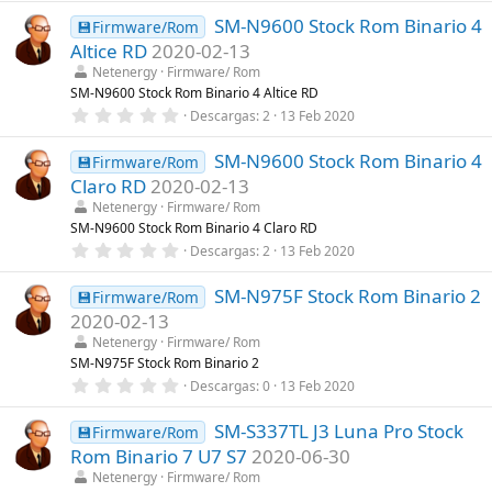
0
a
SM-N9600 Stock Rom Binario 4
0
💾Firmware/Rom
(
e
s
Altice RD
2020-02-13
s
)
t
Netenergy
Firmware/ Rom
r
SM-N9600 Stock Rom Binario 4 Altice RD
e
0
Descargas
2
13 Feb 2020
l
,
l
0
a
SM-N9600 Stock Rom Binario 4
0
💾Firmware/Rom
(
e
s
Claro RD
2020-02-13
s
)
t
Netenergy
Firmware/ Rom
r
SM-N9600 Stock Rom Binario 4 Claro RD
e
0
Descargas
2
13 Feb 2020
l
,
l
0
a
SM-N975F Stock Rom Binario 2
0
💾Firmware/Rom
(
e
s
2020-02-13
s
)
t
Netenergy
Firmware/ Rom
r
SM-N975F Stock Rom Binario 2
e
0
Descargas
0
13 Feb 2020
l
,
l
0
a
SM-S337TL J3 Luna Pro Stock
0
💾Firmware/Rom
(
e
s
Rom Binario 7 U7 S7
2020-06-30
s
)
t
Netenergy
Firmware/ Rom
r