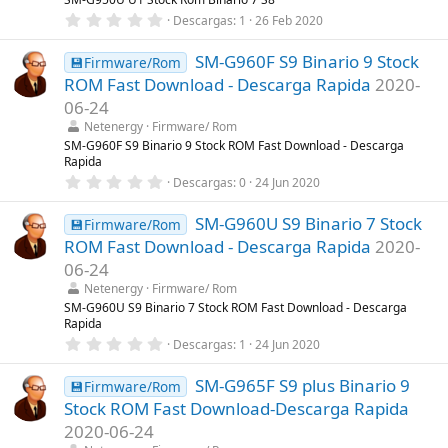
e
0
Descargas
1
26 Feb 2020
l
,
l
0
a
SM-G960F S9 Binario 9 Stock
0
💾Firmware/Rom
(
e
s
ROM Fast Download - Descarga Rapida
2020-
s
)
t
06-24
r
Netenergy
Firmware/ Rom
e
l
SM-G960F S9 Binario 9 Stock ROM Fast Download - Descarga
l
Rapida
a
0
Descargas
0
24 Jun 2020
(
,
s
0
)
SM-G960U S9 Binario 7 Stock
0
💾Firmware/Rom
e
ROM Fast Download - Descarga Rapida
2020-
s
t
06-24
r
Netenergy
Firmware/ Rom
e
l
SM-G960U S9 Binario 7 Stock ROM Fast Download - Descarga
l
Rapida
a
0
Descargas
1
24 Jun 2020
(
,
s
0
)
SM-G965F S9 plus Binario 9
0
💾Firmware/Rom
e
Stock ROM Fast Download-Descarga Rapida
s
t
2020-06-24
r