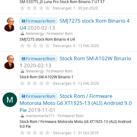
SM-S337TL J3 Luna Pro Stock Rom Binario 7 U7 S7
e
0
Descargas
1
30 Jun 2020
l
,
l
0
a
SMJ727S stock Rom Binario 4
0
💾Firmware/Rom
(
e
s
U4
2020-02-13
s
)
t
Netenergy
Firmware/ Rom
r
SMJ727S stock Rom Binario 4 U4
e
0
Descargas
0
13 Feb 2020
l
,
l
0
a
Stock Rom SM-A102W Binario
0
💾Firmware/Rom
(
e
s
1
2020-02-13
s
)
t
Netenergy
Firmware/ Rom
r
Stock Rom SM-A102W Binario 1
e
0
Descargas
0
13 Feb 2020
l
,
l
0
a
Stock Rom / Firmware
0
💾Firmware/Rom
(
e
s
Motorola Moto G6 XT1925-13 (ALI) Android 9.0
s
)
t
Pie
2019-11-01
r
martasmarta711
Firmware/ Rom
e
l
Stock Rom / Firmware Motorola Moto G6 XT1925-13 (ALI) Android
l
9.0 Pie
a
0
Descargas
1
31 Oct 2019
(
,