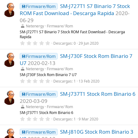
0
a
SM-J727T1 S7 Binario 7 Stock
0
💾Firmware/Rom
(
e
s
ROM Fast Download - Descarga Rapida
2020-
s
)
t
06-29
r
Netenergy
Firmware/ Rom
e
l
SM-J727T1 S7 Binario 7 Stock ROM Fast Download - Descarga
l
Rapida
a
0
Descargas
0
29 Jun 2020
(
,
s
0
)
SM-J730F Stock Rom Binario 7
0
💾Firmware/Rom
e
U7
2020-02-13
s
t
Netenergy
Firmware/ Rom
r
SM-J730F Stock Rom Binario 7 U7
e
0
Descargas
1
13 Feb 2020
l
,
l
0
a
SM-J737T1 Stock Rom Binario 6
0
💾Firmware/Rom
(
e
s
2020-03-09
s
)
t
Netenergy
Firmware/ Rom
r
SM-J737T1 Stock Rom Binario 6
e
0
Descargas
1
9 Mar 2020
l
,
l
0
a
SM-J810G Stock Rom Binario 3
0
💾Firmware/Rom
(
e
s