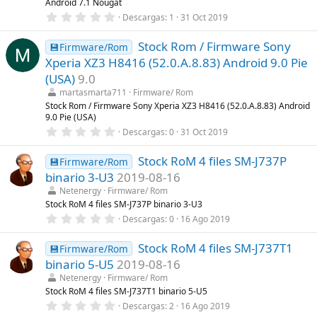
l
Android 7.1 Nougat
a
0
Descargas
1
31 Oct 2019
(
,
s
0
)
Stock Rom / Firmware Sony
0
💾Firmware/Rom
e
Xperia XZ3 H8416 (52.0.A.8.83) Android 9.0 Pie
s
t
(USA)
9.0
r
martasmarta711
Firmware/ Rom
e
l
Stock Rom / Firmware Sony Xperia XZ3 H8416 (52.0.A.8.83) Android
l
9.0 Pie (USA)
a
0
Descargas
0
31 Oct 2019
(
,
s
0
)
Stock RoM 4 files SM-J737P
0
💾Firmware/Rom
e
binario 3-U3
2019-08-16
s
t
Netenergy
Firmware/ Rom
r
Stock RoM 4 files SM-J737P binario 3-U3
e
0
Descargas
0
16 Ago 2019
l
,
l
0
a
Stock RoM 4 files SM-J737T1
0
💾Firmware/Rom
(
e
s
binario 5-U5
2019-08-16
s
)
t
Netenergy
Firmware/ Rom
r
Stock RoM 4 files SM-J737T1 binario 5-U5
e
0
Descargas
2
16 Ago 2019
l
,
l