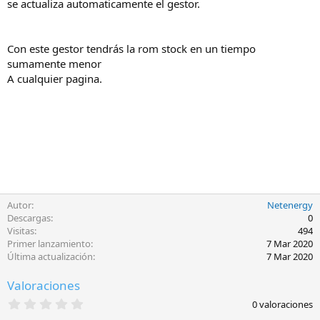
se actualiza automaticamente el gestor.
Con este gestor tendrás la rom stock en un tiempo
sumamente menor
A cualquier pagina.
Autor
Netenergy
Descargas
0
Visitas
494
Primer lanzamiento
7 Mar 2020
Última actualización
7 Mar 2020
Valoraciones
0
0 valoraciones
,