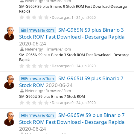
Netenergy
Firmware/ Rom
e
l
SM-G965F S9 plus Binario 9 Stock ROM Fast Download-Descarga
l
Rapida
a
0
Descargas
1
24 Jun 2020
(
,
s
0
)
SM-G965N S9 plus Binario 3
0
💾Firmware/Rom
e
Stock ROM Fast Download - Descarga Rapida
s
t
2020-06-24
r
Netenergy
Firmware/ Rom
e
l
SM-G965N S9 plus Binario 3 Stock ROM Fast Download - Descarga
l
Rapida
a
0
Descargas
0
24 Jun 2020
(
,
s
0
)
SM-G965U S9 plus Binario 7
0
💾Firmware/Rom
e
Stock ROM
2020-06-24
s
t
Netenergy
Firmware/ Rom
r
SM-G965U S9 plus Binario 7 Stock ROM
e
0
Descargas
0
24 Jun 2020
l
,
l
0
a
SM-G965W S9 plus Binario 7
0
💾Firmware/Rom
(
e
s
Stock ROM Fast Download - Descarga Rapida
s
)
t
2020-06-24
r