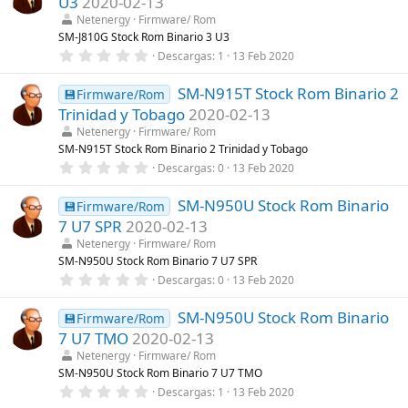
U3
2020-02-13
s
)
t
Netenergy
Firmware/ Rom
r
SM-J810G Stock Rom Binario 3 U3
e
0
Descargas
1
13 Feb 2020
l
,
l
0
a
SM-N915T Stock Rom Binario 2
0
💾Firmware/Rom
(
e
s
Trinidad y Tobago
2020-02-13
s
)
t
Netenergy
Firmware/ Rom
r
SM-N915T Stock Rom Binario 2 Trinidad y Tobago
e
0
Descargas
0
13 Feb 2020
l
,
l
0
a
SM-N950U Stock Rom Binario
0
💾Firmware/Rom
(
e
s
7 U7 SPR
2020-02-13
s
)
t
Netenergy
Firmware/ Rom
r
SM-N950U Stock Rom Binario 7 U7 SPR
e
0
Descargas
0
13 Feb 2020
l
,
l
0
a
SM-N950U Stock Rom Binario
0
💾Firmware/Rom
(
e
s
7 U7 TMO
2020-02-13
s
)
t
Netenergy
Firmware/ Rom
r
SM-N950U Stock Rom Binario 7 U7 TMO
e
0
Descargas
1
13 Feb 2020
l
,
l