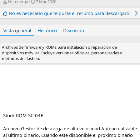
A
F
Netenergy
7 Mar 2020
u
e
t
c
No es necesario que te guste el recurso para descargarlo.
o
h
r
a
d
Vista general
Histórico
Discusión
e
c
r
Archivos de firmware y ROMs para instalación o reparación de
e
dispositivos móviles. Incluye versiones oficiales, personalizadas y
a
métodos de flasheo.
c
i
ó
n
Stock ROM SC-04E
Archivo Gestor de descarga de alta velocidad Autoactualizable
al ultimo binario, Cuando este disponible el proximo binario