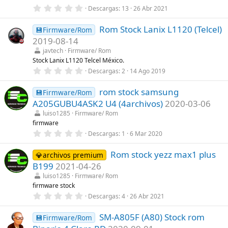
e
0
Descargas
13
26 Abr 2021
l
,
l
0
a
Rom Stock Lanix L1120 (Telcel)
0
💾Firmware/Rom
(
e
s
2019-08-14
s
)
t
javtech
Firmware/ Rom
r
Stock Lanix L1120 Telcel México.
e
0
Descargas
2
14 Ago 2019
l
,
l
0
a
rom stock samsung
0
💾Firmware/Rom
(
e
s
A205GUBU4ASK2 U4 (4archivos)
2020-03-06
s
)
t
luiso1285
Firmware/ Rom
r
firmware
e
0
Descargas
1
6 Mar 2020
l
,
l
0
a
Rom stock yezz max1 plus
0
💎archivos premium
(
e
s
B199
2021-04-26
s
)
t
luiso1285
Firmware/ Rom
r
firmware stock
e
0
Descargas
4
26 Abr 2021
l
,
l
0
a
SM-A805F (A80) Stock rom
0
💾Firmware/Rom
(
e
s