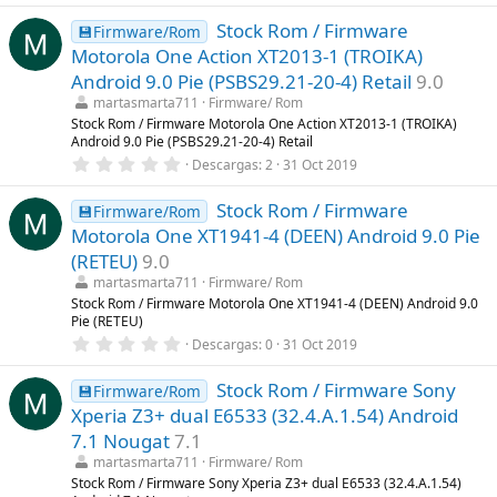
s
0
)
Stock Rom / Firmware
0
💾Firmware/Rom
e
Motorola One Action XT2013-1 (TROIKA)
s
t
Android 9.0 Pie (PSBS29.21-20-4) Retail
9.0
r
martasmarta711
Firmware/ Rom
e
l
Stock Rom / Firmware Motorola One Action XT2013-1 (TROIKA)
l
Android 9.0 Pie (PSBS29.21-20-4) Retail
a
0
Descargas
2
31 Oct 2019
(
,
s
0
)
Stock Rom / Firmware
0
💾Firmware/Rom
e
Motorola One XT1941-4 (DEEN) Android 9.0 Pie
s
t
(RETEU)
9.0
r
martasmarta711
Firmware/ Rom
e
l
Stock Rom / Firmware Motorola One XT1941-4 (DEEN) Android 9.0
l
Pie (RETEU)
a
0
Descargas
0
31 Oct 2019
(
,
s
0
)
Stock Rom / Firmware Sony
0
💾Firmware/Rom
e
Xperia Z3+ dual E6533 (32.4.A.1.54) Android
s
t
7.1 Nougat
7.1
r
martasmarta711
Firmware/ Rom
e
l
Stock Rom / Firmware Sony Xperia Z3+ dual E6533 (32.4.A.1.54)