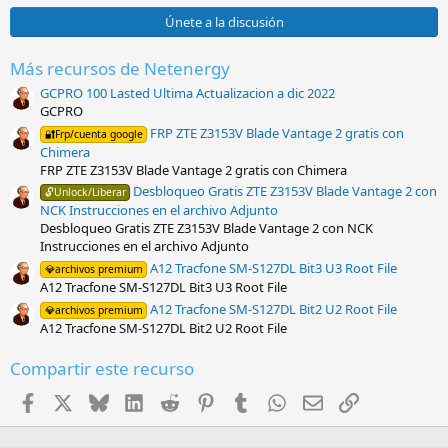
0
0
Únete a la discusión
e
s
t
Más recursos de Netenergy
r
GCPRO 100 Lasted Ultima Actualizacion a dic 2022
e
l
GCPRO
l
FRP ZTE Z3153V Blade Vantage 2 gratis con
🔐Frp/cuenta google
a
Chimera
(
s
FRP ZTE Z3153V Blade Vantage 2 gratis con Chimera
)
Desbloqueo Gratis ZTE Z3153V Blade Vantage 2 con
🔓Unlock/Liberar
NCK Instrucciones en el archivo Adjunto
Desbloqueo Gratis ZTE Z3153V Blade Vantage 2 con NCK
Instrucciones en el archivo Adjunto
A12 Tracfone SM-S127DL Bit3 U3 Root File
💎archivos premium
A12 Tracfone SM-S127DL Bit3 U3 Root File
A12 Tracfone SM-S127DL Bit2 U2 Root File
💎archivos premium
A12 Tracfone SM-S127DL Bit2 U2 Root File
Compartir este recurso
Facebook
X
Bluesky
LinkedIn
Reddit
Pinterest
Tumblr
WhatsApp
Email
Enlace