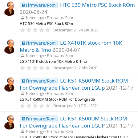
0
l
HTC 530 Metro PSC Stock ROm
0
💾Firmware/Rom
a
e
2020-06-24
(
s
s
t
Netenergy
Firmware/ Rom
)
r
HTC 530 Metro PSC Stock ROm
e
0
Descargas
2
24 Jun 2020
l
,
l
0
a
LG X410TK stock rom 10K
0
💾Firmware/Rom
(
e
s
Metro & Tmo
2020-04-07
s
)
t
Netenergy
Firmware/ Rom
r
LG X410TK stock rom 10K Metro & Tmo
e
0
Descargas
0
7 Abr 2020
l
,
l
0
a
LG K51 K500MM Stock ROM
0
💾Firmware/Rom
(
e
s
For Downgrade Flashear con LGUp
2021-12-17
s
)
t
Netenergy
Firmware/ Rom
r
LG K51 K500MM Stock ROM For Downgrade
e
0
Descargas
9
17 Dic 2021
l
,
l
0
a
LG K51 K500UM Stock ROM
0
💾Firmware/Rom
(
e
s
For Downgrade Flashear con LGUP
2021-12-17
s
)
t
Netenergy
Firmware/ Rom
r
LG K51 K500UM Stock ROM For Downgrade Flashear con LGUP