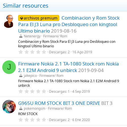
Similar resources
Combinacion y Rom Stock
💎archivos premium
Para El J3 Luna pro Desbloqueo con kingtool
Ultimo binario
2019-08-16
Netenergy
Firmware/ Rom
Combinacion y Rom Stock Para El J3 Luna pro Desbloqueo con
kingtool Ultimo binario
0
Descargas
2
16 Ago 2019
,
0
Firmware Nokia 2.1 TA-1080 Stock rom Nokia
0
J
e
2.1 E2M Android 9 unbirck
2019-09-04
s
t
jakepico
Firmware/ Rom
r
Firmware Nokia 2.1 TA-1080 Stock rom Nokia 2.1 E2M Android 9
e
unbirck
l
0
l
Descargas
1
4 Sep 2019
,
a
0
(
G965U ROM STOCK BIT 3 ONE DRIVE
BIT 3
0
s
e
)
pokemongsm
Firmware/ Rom
s
ROM STOCK
t
r
0
Descargas
2
6 Ene 2020
e
,
l