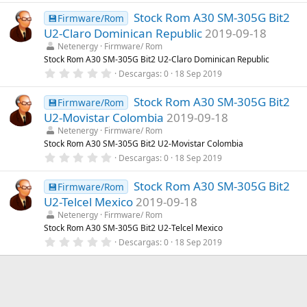
0
a
Stock Rom A30 SM-305G Bit2
0
💾Firmware/Rom
(
e
s
U2-Claro Dominican Republic
2019-09-18
s
)
t
Netenergy
Firmware/ Rom
r
Stock Rom A30 SM-305G Bit2 U2-Claro Dominican Republic
e
0
Descargas
0
18 Sep 2019
l
,
l
0
a
Stock Rom A30 SM-305G Bit2
0
💾Firmware/Rom
(
e
s
U2-Movistar Colombia
2019-09-18
s
)
t
Netenergy
Firmware/ Rom
r
Stock Rom A30 SM-305G Bit2 U2-Movistar Colombia
e
0
Descargas
0
18 Sep 2019
l
,
l
0
a
Stock Rom A30 SM-305G Bit2
0
💾Firmware/Rom
(
e
s
U2-Telcel Mexico
2019-09-18
s
)
t
Netenergy
Firmware/ Rom
r
Stock Rom A30 SM-305G Bit2 U2-Telcel Mexico
e
0
Descargas
0
18 Sep 2019
l
,
l
0
a
0
(
e
s
s
)
t